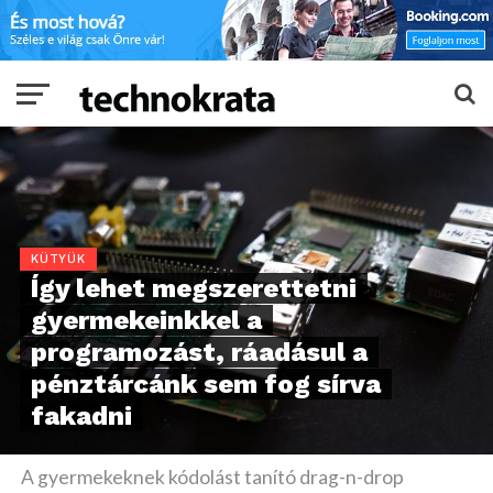
KÜTYÜK
Így lehet megszerettetni
gyermekeinkkel a
programozást, ráadásul a
pénztárcánk sem fog sírva
fakadni
A gyermekeknek kódolást tanító drag-n-drop