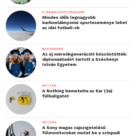
E-KÖRNYEZETVÉDELEM
Minden idők legnagyobb
karbonlábnyomú sporteseménye lehet
az idei futball-vb
BÜSZKESÉG
Az új mérnökgenerációt köszöntötték:
diplomaátadót tartott a Széchenyi
István Egyetem
KÜTYÜK
A Nothing bemutatta az Ear (3a)
fülhallgatót
KÜTYÜK
A Sony magas zajszigetelésű
fülmonitorokat mutat be a színpadi