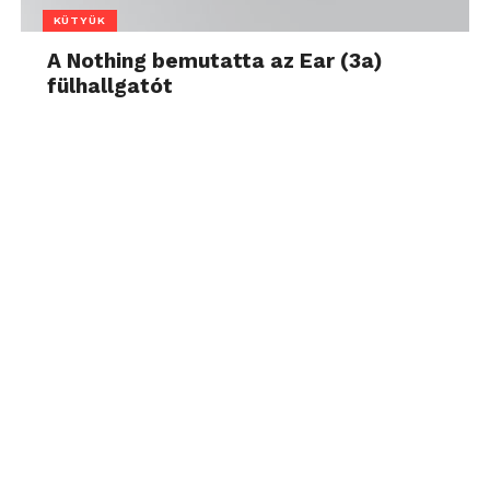
KÜTYÜK
A Nothing bemutatta az Ear (3a)
fülhallgatót