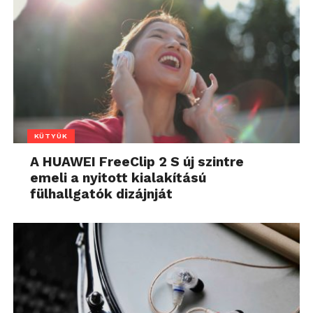
KÜTYÜK
A HUAWEI FreeClip 2 S új szintre
emeli a nyitott kialakítású
fülhallgatók dizájnját