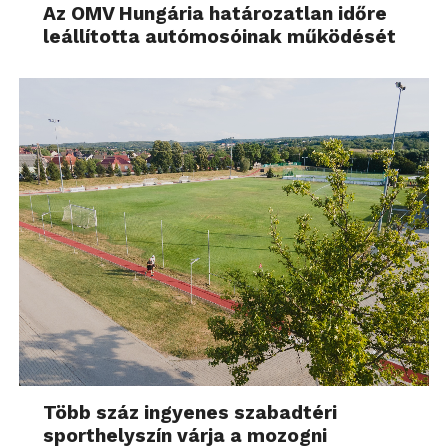
Az OMV Hungária határozatlan időre
leállította autómosóinak működését
Több száz ingyenes szabadtéri
sporthelyszín várja a mozogni