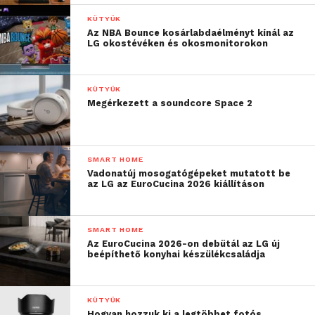
KÜTYÜK
Az NBA Bounce kosárlabdaélményt kínál az
LG okostévéken és okosmonitorokon
KÜTYÜK
Megérkezett a soundcore Space 2
SMART HOME
Vadonatúj mosogatógépeket mutatott be
az LG az EuroCucina 2026 kiállításon
SMART HOME
Az EuroCucina 2026-on debütál az LG új
beépíthető konyhai készülékcsaládja
KÜTYÜK
Hogyan hozzuk ki a legtöbbet fotós