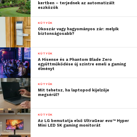
alapítója oktatási területről indult, így hisz abban,
kertben – terjednek az automatizált
eszközök
hogy a tanulásban úgy segíthetjük a legjobban a
gyermekeket, ha a problémákat lefordítjuk az ő
KÜTYÜK
nyelvükre.
Okoszár vagy hagyományos zár: melyik
biztonságosabb?
Ha elég gyermek érdeklődik a technológia etikus
oldala iránt, úgy nagyobb biztonságban érezhetjük
magunkat. Ha azonban a tudásvágyukat nem tereljük
KÜTYÜK
A Hisense és a Phantom Blade Zero
az etikus felhasználás irányába, akkor a jövőben
együttműködése új szintre emeli a gaming
könnyen olyan veszélybe kerülhetünk, amelyben
élményt
talán éppen ellenük kell majd védekeznünk.
KÜTYÜK
Mit tehetsz, ha laptopod kijelzője
megsérül?
KÜTYÜK
Az LG bemutatja első UltraGear evo™ Hyper
Mini LED 5K gaming monitorát