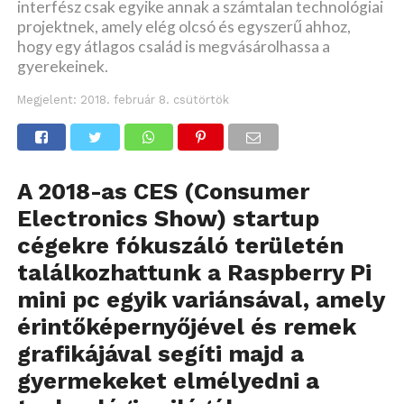
interfész csak egyike annak a számtalan technológiai
projektnek, amely elég olcsó és egyszerű ahhoz,
hogy egy átlagos család is megvásárolhassa a
gyerekeinek.
Megjelent:
2018. február 8. csütörtök
A 2018-as CES (Consumer
Electronics Show) startup
cégekre fókuszáló területén
találkozhattunk a Raspberry Pi
mini pc egyik variánsával, amely
érintőképernyőjével és remek
grafikájával segíti majd a
gyermekeket elmélyedni a