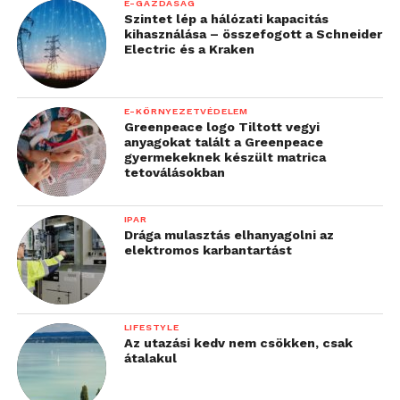
E-GAZDASÁG
Szintet lép a hálózati kapacitás
kihasználása – összefogott a Schneider
Electric és a Kraken
E-KÖRNYEZETVÉDELEM
Greenpeace logo Tiltott vegyi
anyagokat talált a Greenpeace
gyermekeknek készült matrica
tetoválásokban
IPAR
Drága mulasztás elhanyagolni az
elektromos karbantartást
LIFESTYLE
Az utazási kedv nem csökken, csak
átalakul