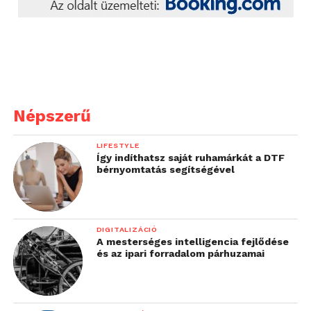
Népszerű
LIFESTYLE
Így indíthatsz saját ruhamárkát a DTF
bérnyomtatás segítségével
DIGITALIZÁCIÓ
A mesterséges intelligencia fejlődése
és az ipari forradalom párhuzamai