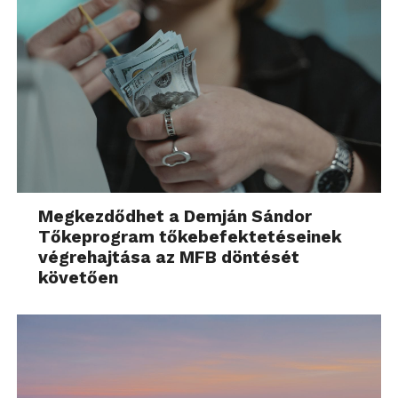
Megkezdődhet a Demján Sándor
Tőkeprogram tőkebefektetéseinek
végrehajtása az MFB döntését
követően