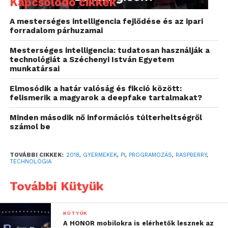
fenyegetések ellen.
Kapcsolódó cikkek
A mesterséges intelligencia fejlődése és az ipari
forradalom párhuzamai
Manapság találkozhatunk olyan mesterséges
Mesterséges intelligencia: tudatosan használják a
intelligenciával felvértezett eszközökkel, amelyeket
technológiát a Széchenyi István Egyetem
munkatársai
rákapcsolhatunk olyan apró számítógépekre is, mint
a Raspberry Pi, így a szokásostól eltérő fejlesztési és
Elmosódik a határ valóság és fikció között:
tesztelési lehetőségeket kaphatunk, illetve ezek elég
felismerik a magyarok a deepfake tartalmakat?
erősek ahhoz, hogy egyszerre futtassanak operációs
Minden második nő információs túlterheltségről
rendszert és támogassák a tanulást segítő hardveres
számol be
fejlesztéseket. Ezek segítségével működtethetünk
olyan reléket, amelyek ki- és bekapcsolják otthoni
TOVÁBBI CIKKEK:
2018
,
GYERMEKEK
,
PI
,
PROGRAMOZÁS
,
RASPBERRY
,
eszközeinket, vagy egy LIDAR szenzor révén
TECHNOLÓGIA
érzékelhetjük a számítógépeket körülvevő
További Kütyük
eszközöket, illetve robotot is irányíthatunk egy
Raspberry Pi géppel. Ezek a rendszerek
annyiba
kerülnek, mint egy jobb típusú gyermek
KÜTYÜK
kerékpár
, és rengeteget segíthetnek egy későbbi
A HONOR mobilokra is elérhetők lesznek az