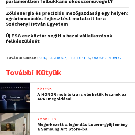
parlamentben felbukkanó okosszemüveget?
Zöldenergia és precíziós mezőgazdaság egy helyen:
agrárinnovációs fejlesztést mutatott be a
Széchenyi István Egyetem
Új ESG eszköztár segíti a hazai vállalkozások
felkészülését
TOVÁBBI CIKKEK:
2017
,
FACEBOOK
,
FEJLESZTÉS
,
OKOSSZEMÜVEG
További Kütyük
KÜTYÜK
A HONOR mobilokra is elérhetők lesznek az
ARRI megoldásai
SMART-TV
Megérkezett a legendás Louvre-gyűjtemény
a Samsung Art Store-ba