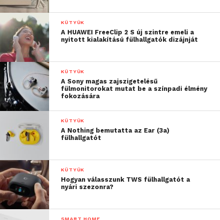
KÜTYÜK
A HUAWEI FreeClip 2 S új szintre emeli a
nyitott kialakítású fülhallgatók dizájnját
KÜTYÜK
A Sony magas zajszigetelésű
fülmonitorokat mutat be a színpadi élmény
fokozására
KÜTYÜK
A Nothing bemutatta az Ear (3a)
fülhallgatót
KÜTYÜK
Hogyan válasszunk TWS fülhallgatót a
nyári szezonra?
SMART HOME