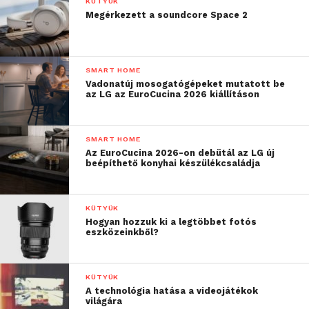
KÜTYÜK
Megérkezett a soundcore Space 2
SMART HOME
Vadonatúj mosogatógépeket mutatott be
az LG az EuroCucina 2026 kiállításon
SMART HOME
Az EuroCucina 2026-on debütál az LG új
beépíthető konyhai készülékcsaládja
KÜTYÜK
Hogyan hozzuk ki a legtöbbet fotós
eszközeinkből?
KÜTYÜK
A technológia hatása a videojátékok
világára