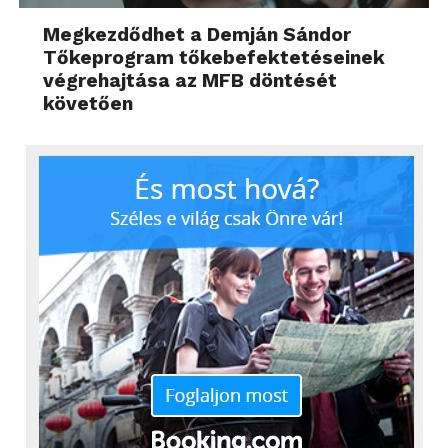
Megkezdődhet a Demján Sándor
Tőkeprogram tőkebefektetéseinek
végrehajtása az MFB döntését
követően