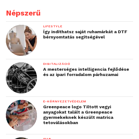
Népszerű
LIFESTYLE
Így indíthatsz saját ruhamárkát a DTF
bérnyomtatás segítségével
DIGITALIZÁCIÓ
A mesterséges intelligencia fejlődése
és az ipari forradalom párhuzamai
E-KÖRNYEZETVÉDELEM
Greenpeace logo Tiltott vegyi
anyagokat talált a Greenpeace
gyermekeknek készült matrica
tetoválásokban
IPAR