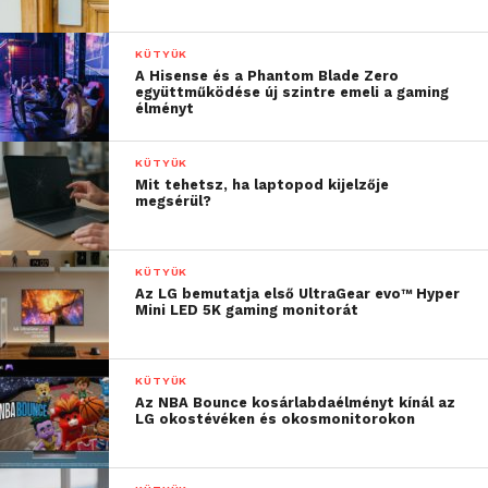
KÜTYÜK
A Hisense és a Phantom Blade Zero
együttműködése új szintre emeli a gaming
élményt
KÜTYÜK
Mit tehetsz, ha laptopod kijelzője
megsérül?
KÜTYÜK
Az LG bemutatja első UltraGear evo™ Hyper
Mini LED 5K gaming monitorát
KÜTYÜK
Az NBA Bounce kosárlabdaélményt kínál az
LG okostévéken és okosmonitorokon