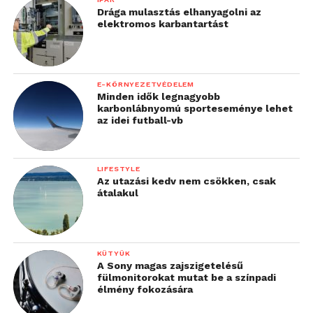
Drága mulasztás elhanyagolni az
elektromos karbantartást
E-KÖRNYEZETVÉDELEM
Minden idők legnagyobb
karbonlábnyomú sporteseménye lehet
az idei futball-vb
LIFESTYLE
Az utazási kedv nem csökken, csak
átalakul
KÜTYÜK
A Sony magas zajszigetelésű
fülmonitorokat mutat be a színpadi
élmény fokozására