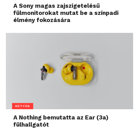
A Sony magas zajszigetelésű
fülmonitorokat mutat be a színpadi
élmény fokozására
KÜTYÜK
A Nothing bemutatta az Ear (3a)
fülhallgatót