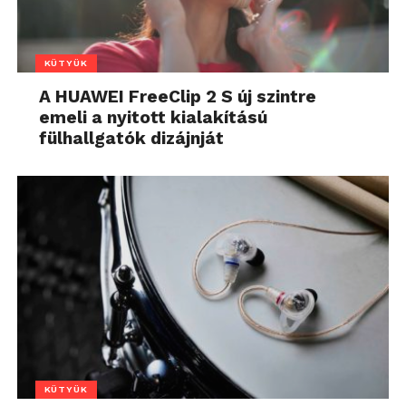
KÜTYÜK
A HUAWEI FreeClip 2 S új szintre
emeli a nyitott kialakítású
fülhallgatók dizájnját
KÜTYÜK