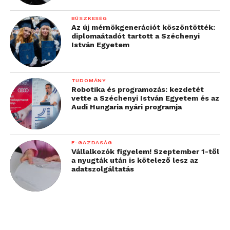
BÜSZKESÉG
Az új mérnökgenerációt köszöntötték:
diplomaátadót tartott a Széchenyi
István Egyetem
TUDOMÁNY
Robotika és programozás: kezdetét
vette a Széchenyi István Egyetem és az
Audi Hungaria nyári programja
E-GAZDASÁG
Vállalkozók figyelem! Szeptember 1-től
a nyugták után is kötelező lesz az
adatszolgáltatás