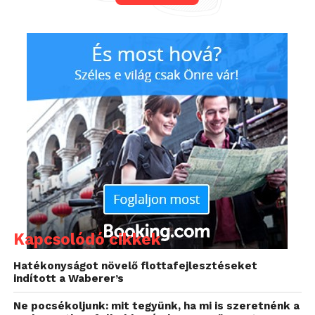
A
ReadWrite
szerint kinézetre egy átlagos
szemüvegről van szó, ami nagyban hasonlítani fog a
Google Glass-hoz. A lényege, hogy amellett, hogy
rendesen látunk vele, egy csomó adatot képes
közölni velünk a szemüveg felületén, melyek
hasznosak lehetnek számunkra. Egyébként az
Oculus vezetője szerint 2022-re leválthatják az
okosszemüvegek a mobilokat, amit egyelőre elég
nehéz elképzelni, de azért nem lehetetlen a dolog.
Kapcsolódó cikkek
Hatékonyságot növelő flottafejlesztéseket
indított a Waberer’s
Ne pocsékoljunk: mit tegyünk, ha mi is szeretnénk a