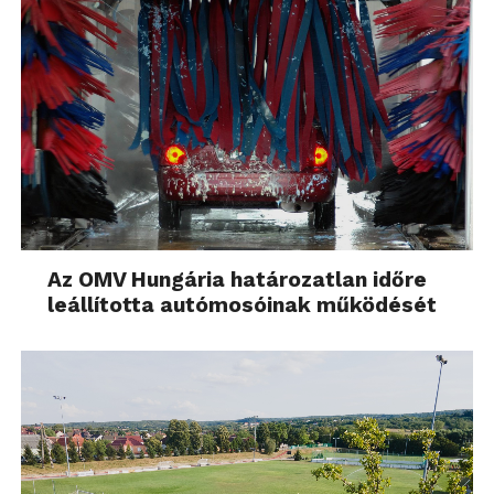
Az OMV Hungária határozatlan időre
leállította autómosóinak működését