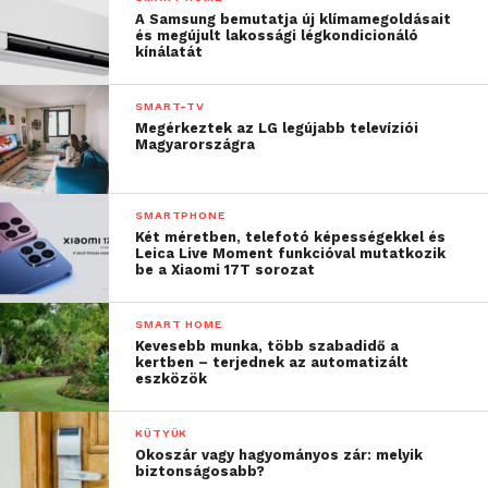
A Samsung bemutatja új klímamegoldásait
és megújult lakossági légkondicionáló
kínálatát
SMART-TV
Megérkeztek az LG legújabb televíziói
Magyarországra
SMARTPHONE
Két méretben, telefotó képességekkel és
Leica Live Moment funkcióval mutatkozik
be a Xiaomi 17T sorozat
SMART HOME
Kevesebb munka, több szabadidő a
kertben – terjednek az automatizált
eszközök
KÜTYÜK
Okoszár vagy hagyományos zár: melyik
biztonságosabb?