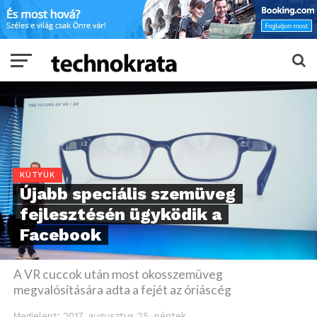
KÜTYÜK
Újabb speciális szemüveg
fejlesztésén ügyködik a
Facebook
A VR cuccok után most okosszemüveg
megvalósítására adta a fejét az óriáscég
Megjelent:
2017. augusztus 25. péntek