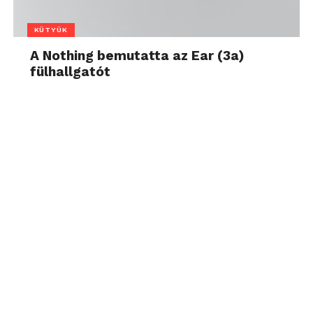
KÜTYÜK
A Nothing bemutatta az Ear (3a)
fülhallgatót