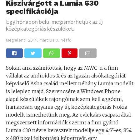
Kiszivárgott a Lumia 630
specifikációja
Egy hónapon belül megismerhetjük az új
középkategóriás készüléket.
Megjelent:
2014. március 3. hétfő
Sokan arra számítottak, hogy az MWC-n a finn
vállalat az androidos X és az igazán alsókategóriát
képviselő Asha család mellett néhány Lumia modellt
is leleplez majd. Szerencsére a Windows Phone
alapú készülékek rajongóinak sem kell aggódni,
hamarosan ugyanis egy új, középkategóriás Nokia
modellt ismerhetünk meg. Az evlekaks csapata által
megszerzett információk szerint a finn gyártó
Lumia 630 névre keresztelt modellje egy 4,5″-es, 854
x 480 pixel felbontású képernyőt, egy