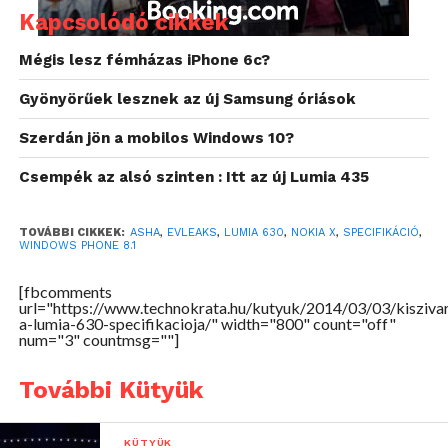
Kapcsolódó cikkek
Mégis lesz fémházas iPhone 6c?
A Windows Phone 8.1-gyel piacra kerülő készülék a
jelenlegi információk szerint április közepe fele
Gyönyörűek lesznek az új Samsung óriások
rajtol Kínában, vélhetően az európai megjelenéssel
Szerdán jön a mobilos Windows 10?
megegyező időpontban.
Csempék az alsó szinten : Itt az új Lumia 435
TOVÁBBI CIKKEK:
ASHA
,
EVLEAKS
,
LUMIA 630
,
NOKIA X
,
SPECIFIKÁCIÓ
,
WINDOWS PHONE 8.1
[fbcomments
url="https://www.technokrata.hu/kutyuk/2014/03/03/kisziva
a-lumia-630-specifikacioja/" width="800" count="off"
num="3" countmsg=""]
További Kütyük
KÜTYÜK