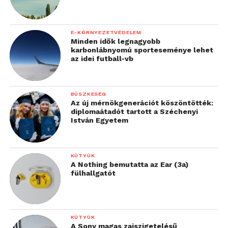
E-KÖRNYEZETVÉDELEM
Minden idők legnagyobb
karbonlábnyomú sporteseménye lehet
az idei futball-vb
BÜSZKESÉG
Az új mérnökgenerációt köszöntötték:
diplomaátadót tartott a Széchenyi
István Egyetem
KÜTYÜK
A Nothing bemutatta az Ear (3a)
fülhallgatót
KÜTYÜK
A Sony magas zajszigetelésű