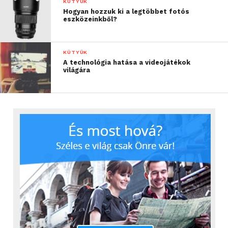
KÜTYÜK
Hogyan hozzuk ki a legtöbbet fotós
eszközeinkből?
KÜTYÜK
A technológia hatása a videojátékok
világára