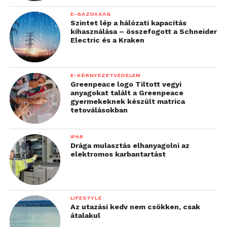
E-GAZDASÁG
Szintet lép a hálózati kapacitás
kihasználása – összefogott a Schneider
Electric és a Kraken
E-KÖRNYEZETVÉDELEM
Greenpeace logo Tiltott vegyi
anyagokat talált a Greenpeace
gyermekeknek készült matrica
tetoválásokban
IPAR
Drága mulasztás elhanyagolni az
elektromos karbantartást
LIFESTYLE
Az utazási kedv nem csökken, csak
átalakul