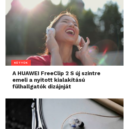
KÜTYÜK
A HUAWEI FreeClip 2 S új szintre
emeli a nyitott kialakítású
fülhallgatók dizájnját