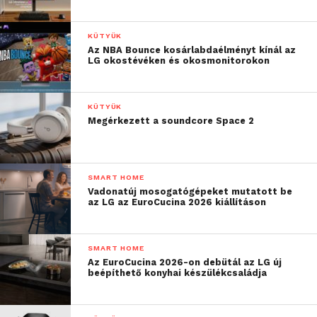
KÜTYÜK
Az NBA Bounce kosárlabdaélményt kínál az
LG okostévéken és okosmonitorokon
KÜTYÜK
Megérkezett a soundcore Space 2
SMART HOME
Vadonatúj mosogatógépeket mutatott be
az LG az EuroCucina 2026 kiállításon
SMART HOME
Az EuroCucina 2026-on debütál az LG új
beépíthető konyhai készülékcsaládja