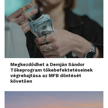
Megkezdődhet a Demján Sándor
Tőkeprogram tőkebefektetéseinek
végrehajtása az MFB döntését
követően