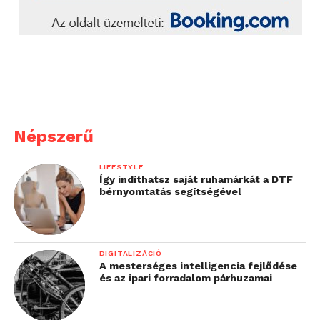
Népszerű
LIFESTYLE
Így indíthatsz saját ruhamárkát a DTF
bérnyomtatás segítségével
DIGITALIZÁCIÓ
A mesterséges intelligencia fejlődése
és az ipari forradalom párhuzamai