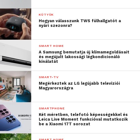
KÜTYÜK
Hogyan válasszunk TWS fülhallgatót a
nyári szezonra?
SMART HOME
A Samsung bemutatja új klímamegoldásait
és megújult lakossági légkondicionáló
kínálatát
SMART-TV
Megérkeztek az LG legújabb televíziói
Magyarországra
SMARTPHONE
Két méretben, telefotó képességekkel és
Leica Live Moment funkcióval mutatkozik
be a Xiaomi 17T sorozat
SMART HOME