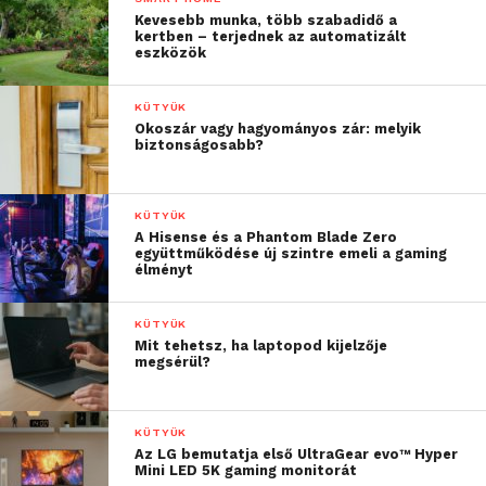
Kevesebb munka, több szabadidő a
kertben – terjednek az automatizált
eszközök
KÜTYÜK
Okoszár vagy hagyományos zár: melyik
biztonságosabb?
KÜTYÜK
A Hisense és a Phantom Blade Zero
együttműködése új szintre emeli a gaming
élményt
KÜTYÜK
Mit tehetsz, ha laptopod kijelzője
megsérül?
KÜTYÜK
Az LG bemutatja első UltraGear evo™ Hyper
Mini LED 5K gaming monitorát