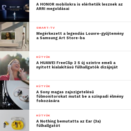
A HONOR mobilokra is elérhetők lesznek az
ARRI megoldásai
SMART-TV
Megérkezett a legendás Louvre-gyűjtemény
a Samsung Art Store-ba
KÜTYÜK
A HUAWEI FreeClip 2 S új szintre emeli a
nyitott kialakítású fülhallgatók dizájnját
KÜTYÜK
A Sony magas zajszigetelésű
fülmonitorokat mutat be a színpadi élmény
fokozására
KÜTYÜK
A Nothing bemutatta az Ear (3a)
fülhallgatót