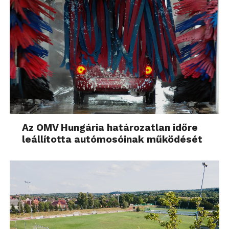
Az OMV Hungária határozatlan időre
leállította autómosóinak működését