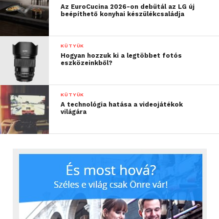
Az EuroCucina 2026-on debütál az LG új
beépíthető konyhai készülékcsaládja
KÜTYÜK
Hogyan hozzuk ki a legtöbbet fotós
eszközeinkből?
KÜTYÜK
A technológia hatása a videojátékok
világára