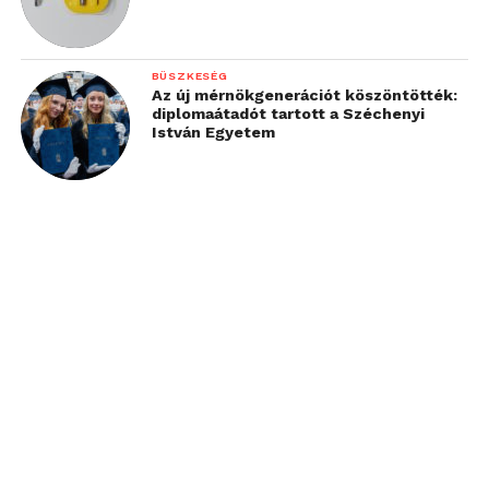
BÜSZKESÉG
Az új mérnökgenerációt köszöntötték:
diplomaátadót tartott a Széchenyi
István Egyetem