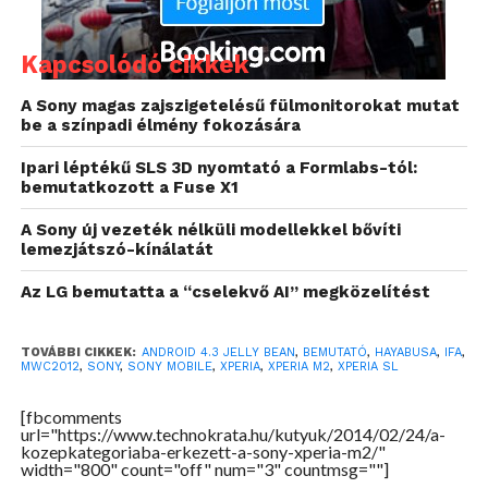
tartozik.
Kapcsolódó cikkek
Az Android 4.3 Jelly Bean-nel piacra kerülő modell
A Sony magas zajszigetelésű fülmonitorokat mutat
be a színpadi élmény fokozására
repertoárjának része a HSPA támogatás, illetve
megtaláljuk még a WiFi-t, a Bluetooth 4.0-át, az NFC-
Ipari léptékű SLS 3D nyomtató a Formlabs-tól:
t, a GPS-t és az FM rádiót is. A megjelenés időpontját
bemutatkozott a Fuse X1
és a pontos árat egyelőre nem árulta el a Sony.
A Sony új vezeték nélküli modellekkel bővíti
lemezjátszó-kínálatát
Az LG bemutatta a “cselekvő AI” megközelítést
TOVÁBBI CIKKEK:
ANDROID 4.3 JELLY BEAN
,
BEMUTATÓ
,
HAYABUSA
,
IFA
,
MWC2012
,
SONY
,
SONY MOBILE
,
XPERIA
,
XPERIA M2
,
XPERIA SL
[fbcomments
url="https://www.technokrata.hu/kutyuk/2014/02/24/a-
kozepkategoriaba-erkezett-a-sony-xperia-m2/"
width="800" count="off" num="3" countmsg=""]