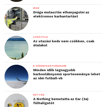
IPAR
Drága mulasztás elhanyagolni az
elektromos karbantartást
LIFESTYLE
Az utazási kedv nem csökken, csak
átalakul
E-KÖRNYEZETVÉDELEM
Minden idők legnagyobb
karbonlábnyomú sporteseménye lehet
az idei futball-vb
KÜTYÜK
A Nothing bemutatta az Ear (3a)
fülhallgatót