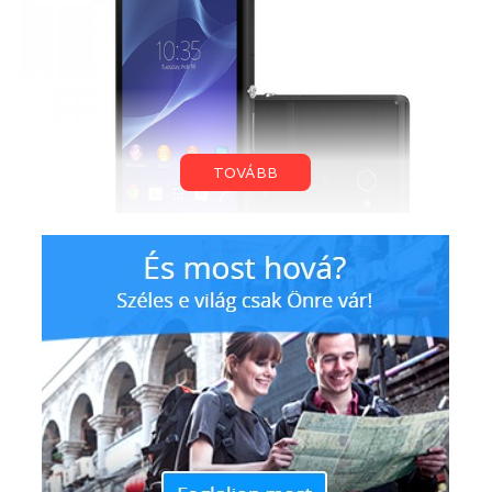
TOVÁBB
A 4,8″-es, 960 x 540 képpontos megjelenítővel
érkező telefonban egy négymagos, 1,2 GHz-
es Cortex-A7-es processzort találunk, 1 GB RAM és 8
GB beépített memória kíséretében. A hátoldalon
egy Exmor RS szenzorral megtámogatott, FullHD
felbontású videók felvételére képes 8 megapixeles
kamerát találunk melyhez egy LED villanó is