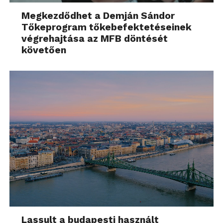
Megkezdődhet a Demján Sándor
Tőkeprogram tőkebefektetéseinek
végrehajtása az MFB döntését
követően
Lassult a budapesti használt