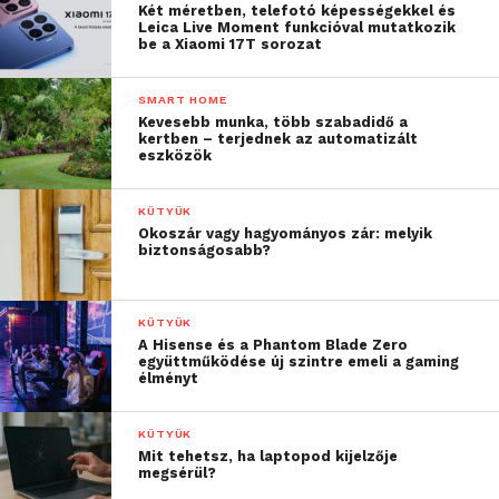
Két méretben, telefotó képességekkel és
Leica Live Moment funkcióval mutatkozik
be a Xiaomi 17T sorozat
SMART HOME
Kevesebb munka, több szabadidő a
kertben – terjednek az automatizált
eszközök
KÜTYÜK
Okoszár vagy hagyományos zár: melyik
biztonságosabb?
KÜTYÜK
A Hisense és a Phantom Blade Zero
együttműködése új szintre emeli a gaming
élményt
KÜTYÜK
Mit tehetsz, ha laptopod kijelzője
megsérül?