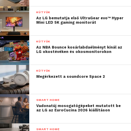
KÜTYÜK
Az LG bemutatja első UltraGear evo™ Hyper
Mini LED 5K gaming monitorát
KÜTYÜK
Az NBA Bounce kosárlabdaélményt kínál az
LG okostévéken és okosmonitorokon
KÜTYÜK
Megérkezett a soundcore Space 2
SMART HOME
Vadonatúj mosogatógépeket mutatott be
az LG az EuroCucina 2026 kiállításon
SMART HOME