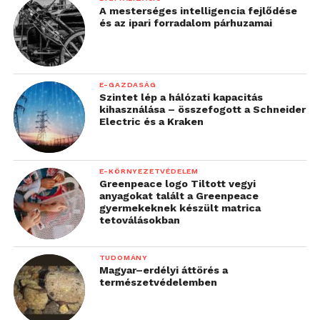
A mesterséges intelligencia fejlődése
és az ipari forradalom párhuzamai
E-GAZDASÁG
Szintet lép a hálózati kapacitás
kihasználása – összefogott a Schneider
Electric és a Kraken
E-KÖRNYEZETVÉDELEM
Greenpeace logo Tiltott vegyi
anyagokat talált a Greenpeace
gyermekeknek készült matrica
tetoválásokban
TUDOMÁNY
Magyar–erdélyi áttörés a
természetvédelemben