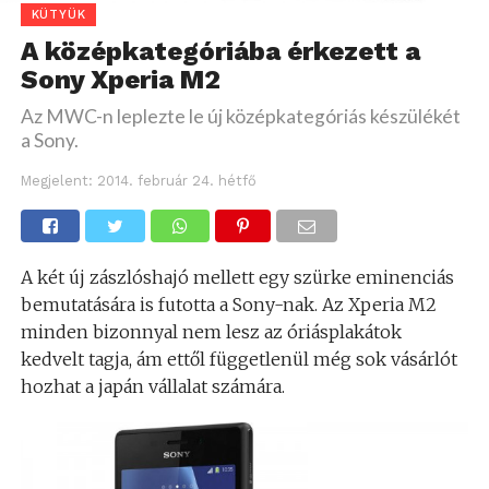
KÜTYÜK
A középkategóriába érkezett a
Sony Xperia M2
Az MWC-n leplezte le új középkategóriás készülékét
a Sony.
Megjelent:
2014. február 24. hétfő
A két új zászlóshajó mellett egy szürke eminenciás
bemutatására is futotta a Sony-nak. Az Xperia M2
minden bizonnyal nem lesz az óriásplakátok
kedvelt tagja, ám ettől függetlenül még sok vásárlót
hozhat a japán vállalat számára.