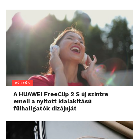
KÜTYÜK
A HUAWEI FreeClip 2 S új szintre
emeli a nyitott kialakítású
fülhallgatók dizájnját