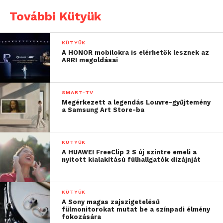
További Kütyük
KÜTYÜK
A HONOR mobilokra is elérhetők lesznek az
ARRI megoldásai
SMART-TV
Megérkezett a legendás Louvre-gyűjtemény
a Samsung Art Store-ba
KÜTYÜK
A HUAWEI FreeClip 2 S új szintre emeli a
nyitott kialakítású fülhallgatók dizájnját
KÜTYÜK
A Sony magas zajszigetelésű
fülmonitorokat mutat be a színpadi élmény
fokozására