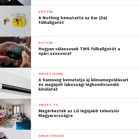
KÜTYÜK
A Nothing bemutatta az Ear (3a)
fülhallgatót
KÜTYÜK
Hogyan válasszunk TWS fülhallgatót a
nyári szezonra?
SMART HOME
A Samsung bemutatja új klímamegoldásait
és megújult lakossági légkondicionáló
kínálatát
SMART-TV
Megérkeztek az LG legújabb televíziói
Magyarországra
SMARTPHONE