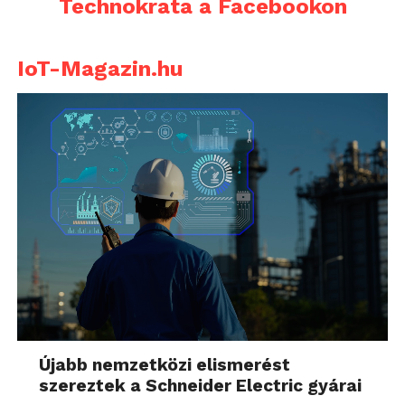
Technokrata a Facebookon
IoT-Magazin.hu
Újabb nemzetközi elismerést
szereztek a Schneider Electric gyárai