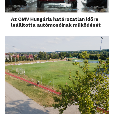
Az OMV Hungária határozatlan időre
leállította autómosóinak működését