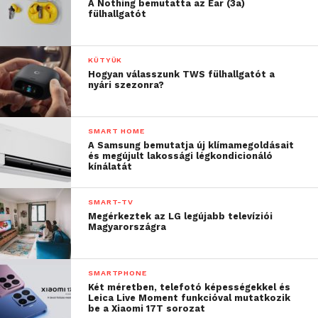
A Nothing bemutatta az Ear (3a)
fülhallgatót
KÜTYÜK
Hogyan válasszunk TWS fülhallgatót a
nyári szezonra?
SMART HOME
A Samsung bemutatja új klímamegoldásait
és megújult lakossági légkondicionáló
kínálatát
SMART-TV
Megérkeztek az LG legújabb televíziói
Magyarországra
SMARTPHONE
Két méretben, telefotó képességekkel és
Leica Live Moment funkcióval mutatkozik
be a Xiaomi 17T sorozat