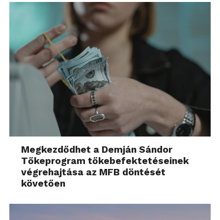
Megkezdődhet a Demján Sándor
Tőkeprogram tőkebefektetéseinek
végrehajtása az MFB döntését
követően