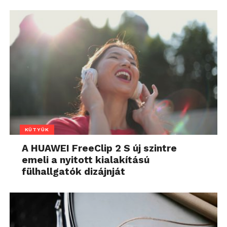
KÜTYÜK
A HUAWEI FreeClip 2 S új szintre
emeli a nyitott kialakítású
fülhallgatók dizájnját