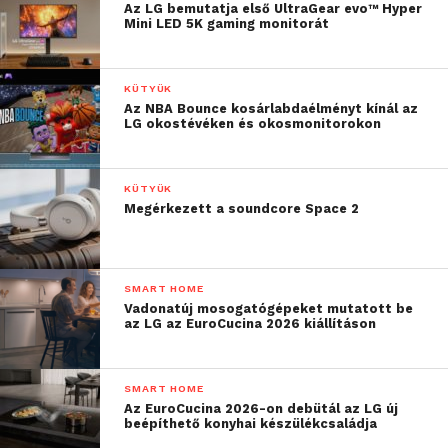
Az LG bemutatja első UltraGear evo™ Hyper
Mini LED 5K gaming monitorát
KÜTYÜK
Az NBA Bounce kosárlabdaélményt kínál az
LG okostévéken és okosmonitorokon
KÜTYÜK
Megérkezett a soundcore Space 2
SMART HOME
Vadonatúj mosogatógépeket mutatott be
az LG az EuroCucina 2026 kiállításon
SMART HOME
Az EuroCucina 2026-on debütál az LG új
beépíthető konyhai készülékcsaládja