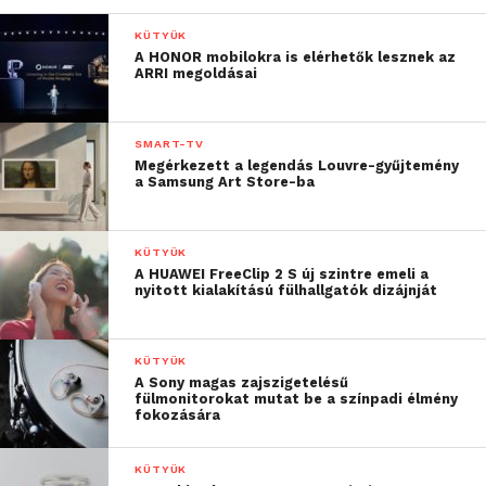
KÜTYÜK
A HONOR mobilokra is elérhetők lesznek az
ARRI megoldásai
SMART-TV
Megérkezett a legendás Louvre-gyűjtemény
a Samsung Art Store-ba
KÜTYÜK
A HUAWEI FreeClip 2 S új szintre emeli a
nyitott kialakítású fülhallgatók dizájnját
KÜTYÜK
A Sony magas zajszigetelésű
fülmonitorokat mutat be a színpadi élmény
fokozására
KÜTYÜK