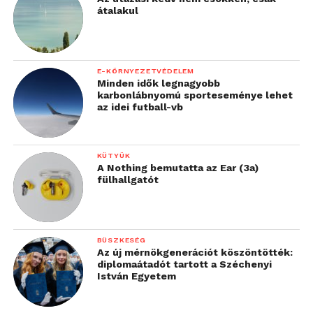
átalakul
E-KÖRNYEZETVÉDELEM
Minden idők legnagyobb
karbonlábnyomú sporteseménye lehet
az idei futball-vb
KÜTYÜK
A Nothing bemutatta az Ear (3a)
fülhallgatót
BÜSZKESÉG
Az új mérnökgenerációt köszöntötték:
diplomaátadót tartott a Széchenyi
István Egyetem