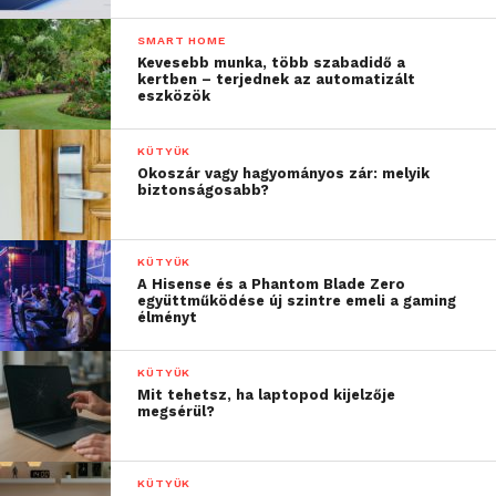
SMART HOME
Kevesebb munka, több szabadidő a
kertben – terjednek az automatizált
eszközök
KÜTYÜK
Okoszár vagy hagyományos zár: melyik
biztonságosabb?
KÜTYÜK
A Hisense és a Phantom Blade Zero
együttműködése új szintre emeli a gaming
élményt
KÜTYÜK
Mit tehetsz, ha laptopod kijelzője
megsérül?
KÜTYÜK