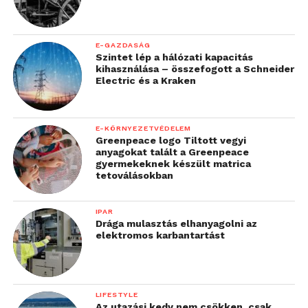
E-GAZDASÁG
Szintet lép a hálózati kapacitás
kihasználása – összefogott a Schneider
Electric és a Kraken
E-KÖRNYEZETVÉDELEM
Greenpeace logo Tiltott vegyi
anyagokat talált a Greenpeace
gyermekeknek készült matrica
tetoválásokban
IPAR
Drága mulasztás elhanyagolni az
elektromos karbantartást
LIFESTYLE
Az utazási kedv nem csökken, csak