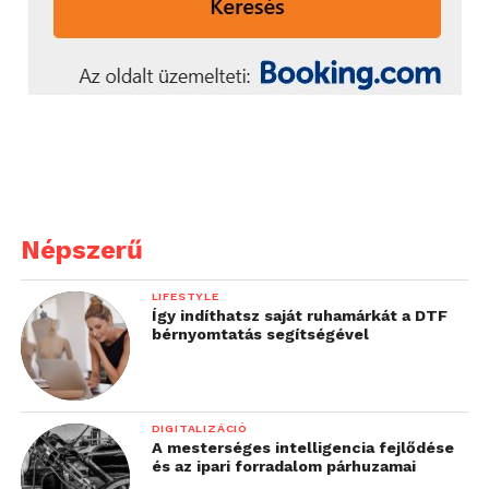
Népszerű
LIFESTYLE
Így indíthatsz saját ruhamárkát a DTF
bérnyomtatás segítségével
DIGITALIZÁCIÓ
A mesterséges intelligencia fejlődése
és az ipari forradalom párhuzamai