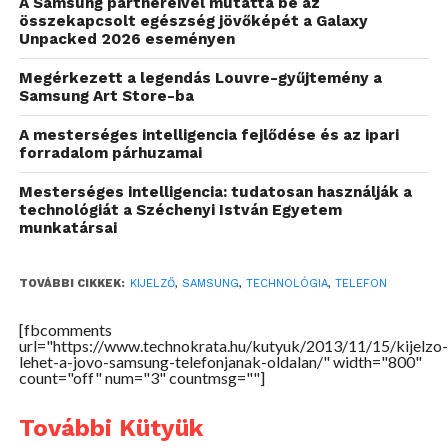
A Samsung partnereivel mutatta be az
összekapcsolt egészség jövőképét a Galaxy
Unpacked 2026 eseményen
Megérkezett a legendás Louvre-gyűjtemény a
Samsung Art Store-ba
A mesterséges intelligencia fejlődése és az ipari
forradalom párhuzamai
Mesterséges intelligencia: tudatosan használják a
technológiát a Széchenyi István Egyetem
munkatársai
TOVÁBBI CIKKEK:
KIJELZŐ
,
SAMSUNG
,
TECHNOLÓGIA
,
TELEFON
[fbcomments
url="https://www.technokrata.hu/kutyuk/2013/11/15/kijelzo-
lehet-a-jovo-samsung-telefonjanak-oldalan/" width="800"
count="off" num="3" countmsg=""]
További Kütyük