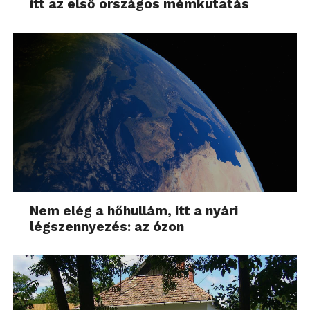
itt az első országos mémkutatás
Nem elég a hőhullám, itt a nyári
légszennyezés: az ózon