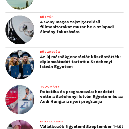
KÜTYÜK
A Sony magas zajszigetelésű
fülmonitorokat mutat be a színpadi
élmény fokozására
BÜSZKESÉG
Az új mérnökgenerációt köszöntötték:
diplomaátadót tartott a Széchenyi
István Egyetem
TUDOMÁNY
Robotika és programozás: kezdetét
vette a Széchenyi István Egyetem és az
Audi Hungaria nyári programja
E-GAZDASÁG
Vállalkozók figyelem! Szeptember 1-től