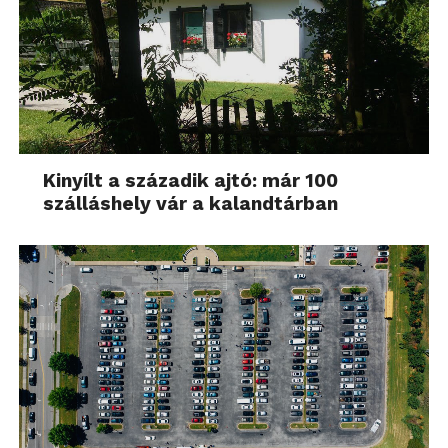
Kinyílt a századik ajtó: már 100
szálláshely vár a kalandtárban