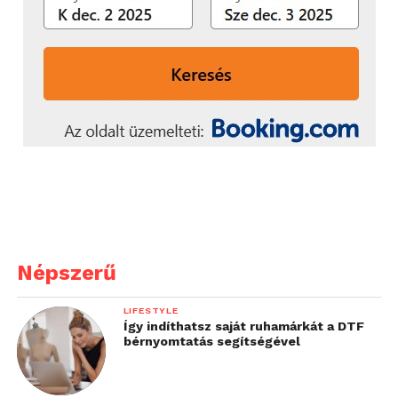
Népszerű
LIFESTYLE
Így indíthatsz saját ruhamárkát a DTF
bérnyomtatás segítségével