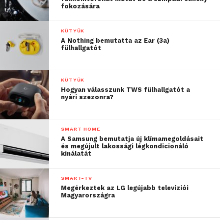
fokozására
KÜTYÜK
A Nothing bemutatta az Ear (3a)
fülhallgatót
KÜTYÜK
Hogyan válasszunk TWS fülhallgatót a
nyári szezonra?
SMART HOME
A Samsung bemutatja új klímamegoldásait
és megújult lakossági légkondicionáló
kínálatát
SMART-TV
Megérkeztek az LG legújabb televíziói
Magyarországra