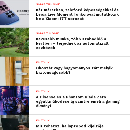
SMARTPHONE
Két méretben, telefotó képességekkel és
Leica Live Moment funkcióval mutatkozik
be a Xiaomi 17T sorozat
SMART HOME
Kevesebb munka, több szabadidő a
kertben – terjednek az automatizált
eszközök
KÜTYÜK
Okoszár vagy hagyományos zár: melyik
biztonságosabb?
KÜTYÜK
A Hisense és a Phantom Blade Zero
együttműködése új szintre emeli a gaming
élményt
KÜTYÜK
Mit tehetsz, ha laptopod kijelzője