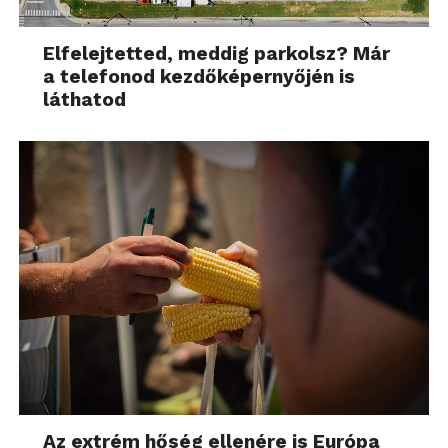
Elfelejtetted, meddig parkolsz? Már
a telefonod kezdőképernyőjén is
láthatod
Az extrém hőség ellenére is Európa