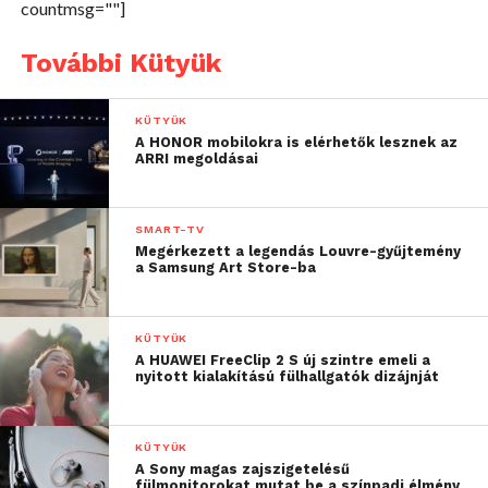
countmsg=""]
További Kütyük
KÜTYÜK
A HONOR mobilokra is elérhetők lesznek az
ARRI megoldásai
SMART-TV
Megérkezett a legendás Louvre-gyűjtemény
a Samsung Art Store-ba
KÜTYÜK
A HUAWEI FreeClip 2 S új szintre emeli a
nyitott kialakítású fülhallgatók dizájnját
KÜTYÜK
A Sony magas zajszigetelésű
fülmonitorokat mutat be a színpadi élmény