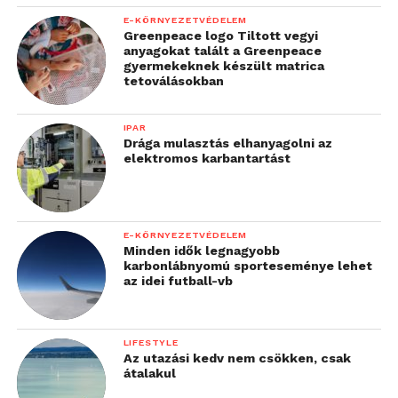
E-KÖRNYEZETVÉDELEM
Greenpeace logo Tiltott vegyi
anyagokat talált a Greenpeace
gyermekeknek készült matrica
tetoválásokban
IPAR
Drága mulasztás elhanyagolni az
elektromos karbantartást
E-KÖRNYEZETVÉDELEM
Minden idők legnagyobb
karbonlábnyomú sporteseménye lehet
az idei futball-vb
LIFESTYLE
Az utazási kedv nem csökken, csak
átalakul