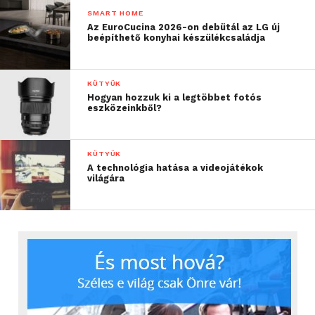
SMART HOME
Az EuroCucina 2026-on debütál az LG új
beépíthető konyhai készülékcsaládja
KÜTYÜK
Hogyan hozzuk ki a legtöbbet fotós
eszközeinkből?
KÜTYÜK
A technológia hatása a videojátékok
világára