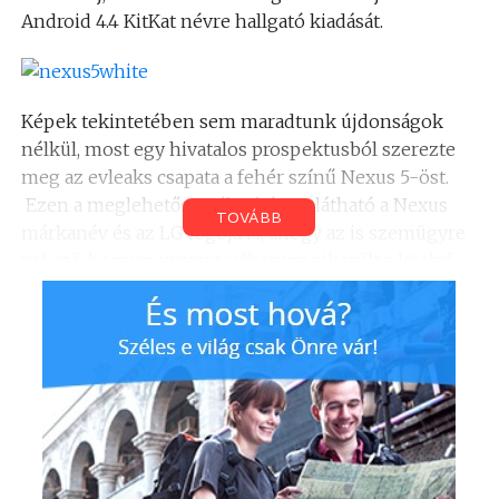
Android 4.4 KitKat névre hallgató kiadását.
Képek tekintetében sem maradtunk újdonságok
nélkül, most egy hivatalos prospektusból szerezte
meg az evleaks csapata a fehér színű Nexus 5-öst.
Ezen a meglehetősen éles képen látható a Nexus
TOVÁBB
márkanév és az LG logója is, ahogy az is szemügyre
vehető, hogy mennyire vékonyra sikerült a kijelző
mentén körbefutó kétoldali keret.