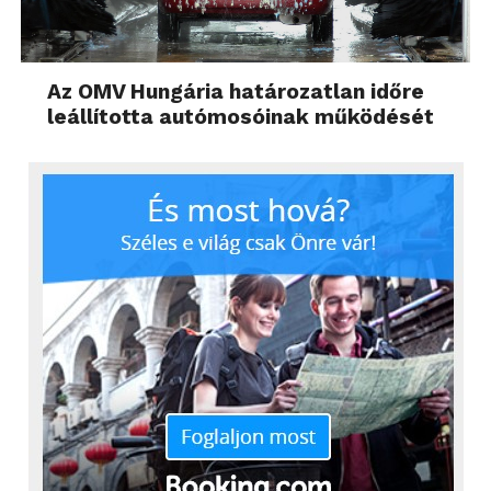
Az OMV Hungária határozatlan időre
leállította autómosóinak működését