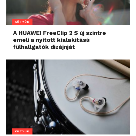
KÜTYÜK
A HUAWEI FreeClip 2 S új szintre
emeli a nyitott kialakítású
fülhallgatók dizájnját
KÜTYÜK