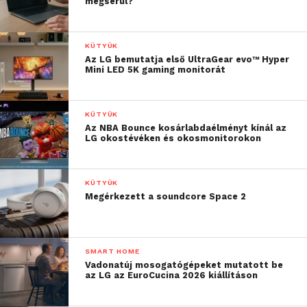
megsérül?
KÜTYÜK
Az LG bemutatja első UltraGear evo™ Hyper
Mini LED 5K gaming monitorát
KÜTYÜK
Az NBA Bounce kosárlabdaélményt kínál az
LG okostévéken és okosmonitorokon
KÜTYÜK
Megérkezett a soundcore Space 2
SMART HOME
Vadonatúj mosogatógépeket mutatott be
az LG az EuroCucina 2026 kiállításon