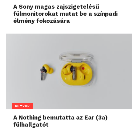
A Sony magas zajszigetelésű
fülmonitorokat mutat be a színpadi
élmény fokozására
KÜTYÜK
A Nothing bemutatta az Ear (3a)
fülhallgatót