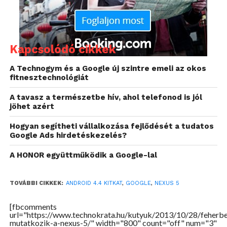
Kapcsolódó cikkek
A Technogym és a Google új szintre emeli az okos
fitnesztechnológiát
A tavasz a természetbe hív, ahol telefonod is jól
jöhet azért
Hogyan segítheti vállalkozása fejlődését a tudatos
Google Ads hirdetéskezelés?
A HONOR együttműködik a Google-lal
TOVÁBBI CIKKEK:
ANDROID 4.4 KITKAT
,
GOOGLE
,
NEXUS 5
[fbcomments
url="https://www.technokrata.hu/kutyuk/2013/10/28/feherb
mutatkozik-a-nexus-5/" width="800" count="off" num="3"