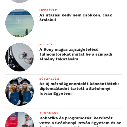
LIFESTYLE
Az utazási kedv nem csökken, csak
átalakul
KÜTYÜK
A Sony magas zajszigetelésű
fülmonitorokat mutat be a színpadi
élmény fokozására
BÜSZKESÉG
Az új mérnökgenerációt köszöntötték:
diplomaátadót tartott a Széchenyi
István Egyetem
TUDOMÁNY
Robotika és programozás: kezdetét
vette a Széchenyi István Egyetem és az