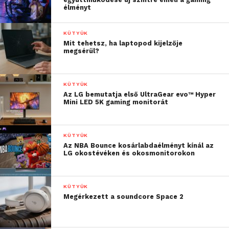
élményt
KÜTYÜK
Mit tehetsz, ha laptopod kijelzője
megsérül?
KÜTYÜK
Az LG bemutatja első UltraGear evo™ Hyper
Mini LED 5K gaming monitorát
KÜTYÜK
Az NBA Bounce kosárlabdaélményt kínál az
LG okostévéken és okosmonitorokon
KÜTYÜK
Megérkezett a soundcore Space 2