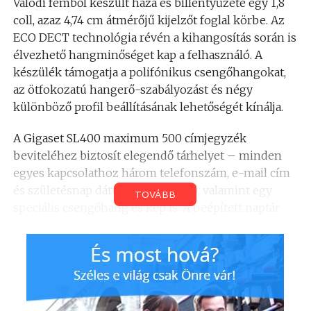
Valódi fémből készült háza és billentyűzete egy 1,8
coll, azaz 4,74 cm átmérőjű kijelzőt foglal körbe. Az
ECO DECT technológia révén a kihangosítás során is
élvezhető hangminőséget kap a felhasználó. A
készülék támogatja a polifónikus csengőhangokat,
az ötfokozatú hangerő-szabályozást és négy
különböző profil beállításának lehetőségét kínálja.
A Gigaset SL400 maximum 500 címjegyzék
beviteléhez biztosít elegendő tárhelyet – minden
egyes kapcsolathoz három telefonszám, e-mail cím
és születésnap dátuma rendelhető, valamint egy
TOVÁBB
speciális csengőhang és kép is. A beépített naptár
pedig gondoskodik arról, hogy egyetlen fontos
határidőről sem feledkezzen meg a Gigaset SL400
tulajdonosa. Rezgőfunkcióval és természetesen
SMS-szolgáltatással is ellátták a készüléket.