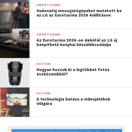
SMART HOME
Vadonatúj mosogatógépeket mutatott be
az LG az EuroCucina 2026 kiállításon
SMART HOME
Az EuroCucina 2026-on debütál az LG új
beépíthető konyhai készülékcsaládja
KÜTYÜK
Hogyan hozzuk ki a legtöbbet fotós
eszközeinkből?
KÜTYÜK
A technológia hatása a videojátékok
világára