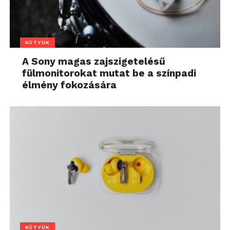
KÜTYÜK
A Sony magas zajszigetelésű
fülmonitorokat mutat be a színpadi
élmény fokozására
KÜTYÜK