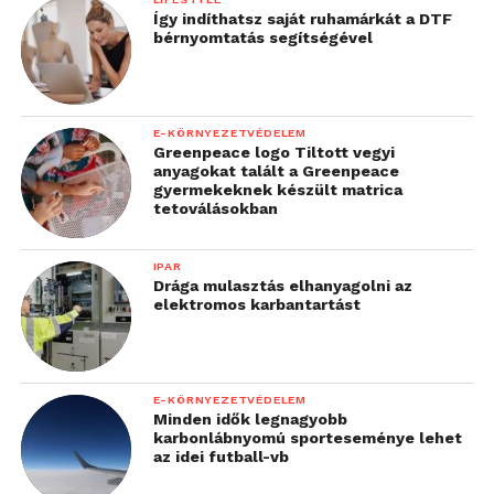
Így indíthatsz saját ruhamárkát a DTF
bérnyomtatás segítségével
E-KÖRNYEZETVÉDELEM
Greenpeace logo Tiltott vegyi
anyagokat talált a Greenpeace
gyermekeknek készült matrica
tetoválásokban
IPAR
Drága mulasztás elhanyagolni az
elektromos karbantartást
E-KÖRNYEZETVÉDELEM
Minden idők legnagyobb
karbonlábnyomú sporteseménye lehet
az idei futball-vb