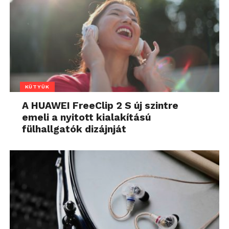
KÜTYÜK
A HUAWEI FreeClip 2 S új szintre
emeli a nyitott kialakítású
fülhallgatók dizájnját