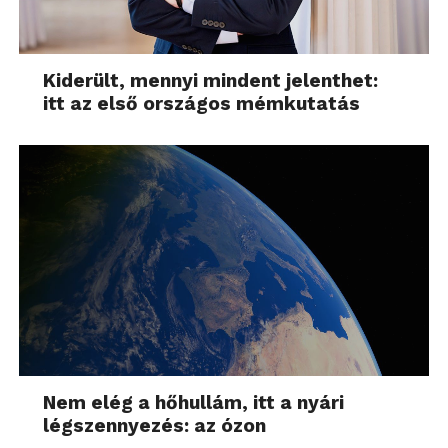
Kiderült, mennyi mindent jelenthet:
itt az első országos mémkutatás
Nem elég a hőhullám, itt a nyári
légszennyezés: az ózon