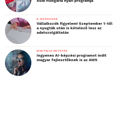
Audi Hungaria nyári programja
E-GAZDASÁG
Vállalkozók figyelem! Szeptember 1-től
a nyugták után is kötelező lesz az
adatszolgáltatás
DIGITÁLIS OKTATÁS
Ingyenes AI-képzési programot indít
magyar fejlesztőknek is az AWS