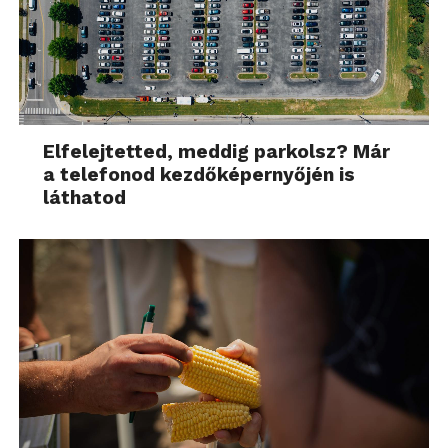
Elfelejtetted, meddig parkolsz? Már
a telefonod kezdőképernyőjén is
láthatod