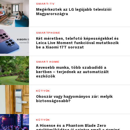
SMART-TV
Megérkeztek az LG legújabb televíziói
Magyarországra
SMARTPHONE
Két méretben, telefotó képességekkel és
Leica Live Moment funkcióval mutatkozik
be a Xiaomi 17T sorozat
SMART HOME
Kevesebb munka, több szabadidő a
kertben – terjednek az automatizált
eszközök
KÜTYÜK
Okoszár vagy hagyományos zár: melyik
biztonságosabb?
KÜTYÜK
A Hisense és a Phantom Blade Zero
együttműködése új szintre emeli a gaming