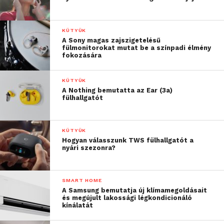
A Gigaset SL400 modell 150 euróba, a beépített
üzenetrögzítővel felszerelt Gigaset SL400A pedig
KÜTYÜK
170 euróba kerül. További kézibeszélők darabonként
A Sony magas zajszigetelésű
fülmonitorokat mutat be a színpadi élmény
150 euróért érhetők el.
fokozására
KÜTYÜK
A Nothing bemutatta az Ear (3a)
fülhallgatót
KÜTYÜK
Hogyan válasszunk TWS fülhallgatót a
nyári szezonra?
SMART HOME
A Samsung bemutatja új klímamegoldásait
és megújult lakossági légkondicionáló
kínálatát