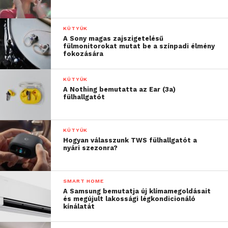
KÜTYÜK
A Sony magas zajszigetelésű
fülmonitorokat mutat be a színpadi élmény
fokozására
KÜTYÜK
A Nothing bemutatta az Ear (3a)
fülhallgatót
KÜTYÜK
Hogyan válasszunk TWS fülhallgatót a
nyári szezonra?
SMART HOME
A Samsung bemutatja új klímamegoldásait
és megújult lakossági légkondicionáló
kínálatát