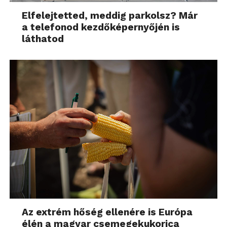
Elfelejtetted, meddig parkolsz? Már
a telefonod kezdőképernyőjén is
láthatod
Az extrém hőség ellenére is Európa
élén a magyar csemegekukorica