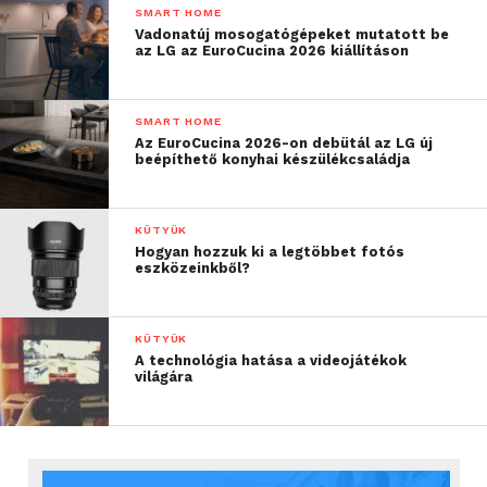
SMART HOME
Vadonatúj mosogatógépeket mutatott be
az LG az EuroCucina 2026 kiállításon
SMART HOME
Az EuroCucina 2026-on debütál az LG új
beépíthető konyhai készülékcsaládja
KÜTYÜK
Hogyan hozzuk ki a legtöbbet fotós
eszközeinkből?
KÜTYÜK
A technológia hatása a videojátékok
világára