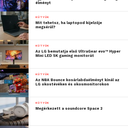
élményt
KÜTYÜK
Mit tehetsz, ha laptopod kijelzője
megsérül?
KÜTYÜK
Az LG bemutatja első UltraGear evo™ Hyper
Mini LED 5K gaming monitorát
KÜTYÜK
Az NBA Bounce kosárlabdaélményt kínál az
LG okostévéken és okosmonitorokon
KÜTYÜK
Megérkezett a soundcore Space 2