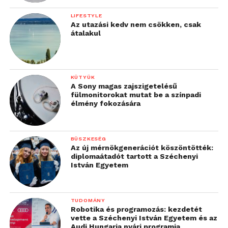
LIFESTYLE
Az utazási kedv nem csökken, csak
átalakul
KÜTYÜK
A Sony magas zajszigetelésű
fülmonitorokat mutat be a színpadi
élmény fokozására
BÜSZKESÉG
Az új mérnökgenerációt köszöntötték:
diplomaátadót tartott a Széchenyi
István Egyetem
TUDOMÁNY
Robotika és programozás: kezdetét
vette a Széchenyi István Egyetem és az
Audi Hungaria nyári programja