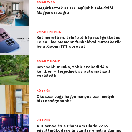
SMART-TV
Megérkeztek az LG legújabb televíziói
Magyarországra
SMARTPHONE
Két méretben, telefotó képességekkel és
Leica Live Moment funkcióval mutatkozik
be a Xiaomi 17T sorozat
SMART HOME
Kevesebb munka, több szabadidő a
kertben – terjednek az automatizált
eszközök
KÜTYÜK
Okoszár vagy hagyományos zár: melyik
biztonságosabb?
KÜTYÜK
A Hisense és a Phantom Blade Zero
együttműködése új szintre emeli a gaming