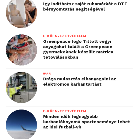
Így indíthatsz saját ruhamárkát a DTF
bérnyomtatás segítségével
E-KÖRNYEZETVÉDELEM
Greenpeace logo Tiltott vegyi
anyagokat talált a Greenpeace
gyermekeknek készült matrica
tetoválásokban
IPAR
Drága mulasztás elhanyagolni az
elektromos karbantartást
E-KÖRNYEZETVÉDELEM
Minden idők legnagyobb
karbonlábnyomú sporteseménye lehet
az idei futball-vb