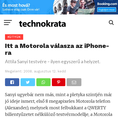
KÜTYÜK
Itt a Motorola válasza az iPhone-
ra
Attila Sanyi testvére – ilyen egyszerű a helyzet.
Megjelent:
2008. augusztus 12. kedd
Sanyi ugyebár nem más, mint a pletyka szintjén már
jó ideje ismert, első 8 megapixeles Motorola telefon
(Alexander), melynek most felbukkant a QWERTY
billentyűzetet nélkülöző testvérmodellje, a Motorola