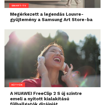
SMART-TV
Megérkezett a legendás Louvre-
gyűjtemény a Samsung Art Store-ba
KÜTYÜK
A HUAWEI FreeClip 2 S új szintre
emeli a nyitott kialakítású
fülhallgatók dizájnját