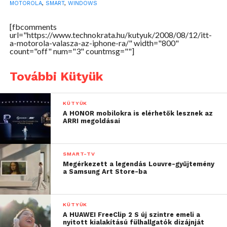
MOTOROLA
,
SMART
,
WINDOWS
[fbcomments
url="https://www.technokrata.hu/kutyuk/2008/08/12/itt-
a-motorola-valasza-az-iphone-ra/" width="800"
count="off" num="3" countmsg=""]
További Kütyük
KÜTYÜK
A HONOR mobilokra is elérhetők lesznek az
ARRI megoldásai
SMART-TV
Megérkezett a legendás Louvre-gyűjtemény
a Samsung Art Store-ba
KÜTYÜK
A HUAWEI FreeClip 2 S új szintre emeli a
nyitott kialakítású fülhallgatók dizájnját