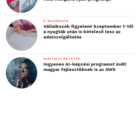
E-GAZDASÁG
Vállalkozók figyelem! Szeptember 1-től
a nyugták után is kötelező lesz az
adatszolgáltatás
DIGITÁLIS OKTATÁS
Ingyenes AI-képzési programot indít
magyar fejlesztőknek is az AWS