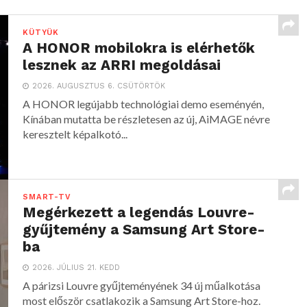
KÜTYÜK
A HONOR mobilokra is elérhetők
lesznek az ARRI megoldásai
2026. AUGUSZTUS 6. CSÜTÖRTÖK
A HONOR legújabb technológiai demo eseményén,
Kínában mutatta be részletesen az új, AiMAGE névre
keresztelt képalkotó...
SMART-TV
Megérkezett a legendás Louvre-
gyűjtemény a Samsung Art Store-
ba
2026. JÚLIUS 21. KEDD
A párizsi Louvre gyűjteményének 34 új műalkotása
most először csatlakozik a Samsung Art Store-hoz.