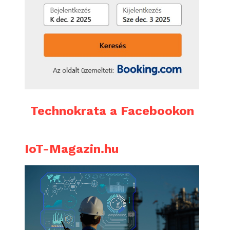
Technokrata a Facebookon
IoT-Magazin.hu