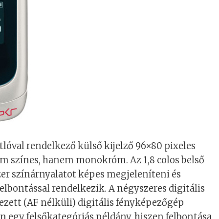
átlóval rendelkező külső kijelző 96×80 pixeles
em színes, hanem monokróm. Az 1,8 colos belső
zer színárnyalatot képes megjeleníteni és
felbontással rendelkezik. A négyszeres digitális
zett (AF nélküli) digitális fényképezőgép
 egy felsőkategóriás példány, hiszen felbontása