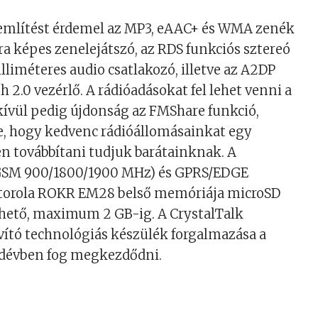
 említést érdemel az MP3, eAAC+ és WMA zenék
a képes zenelejátszó, az RDS funkciós sztereó
illiméteres audio csatlakozó, illetve az A2DP
h 2.0 vezérlő. A rádióadásokat fel lehet venni a
kívül pedig újdonság az FMShare funkció,
, hogy kedvenc rádióállomásainkat egy
n továbbítani tudjuk barátainknak. A
SM 900/1800/1900 MHz) és GPRS/EDGE
torola ROKR EM28 belső memóriája microSD
thető, maximum 2 GB-ig. A CrystalTalk
ító technológiás készülék forgalmazása a
dévben fog megkezdődni.