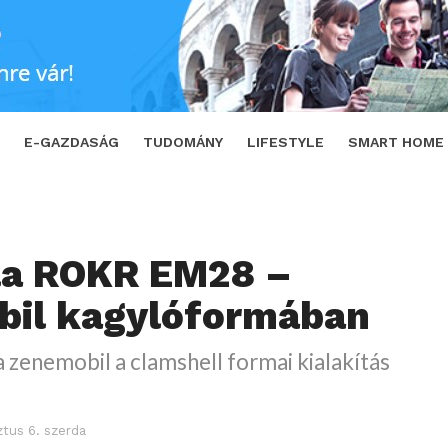
ylóformában
SHARE
TWEET
E-GAZDASÁG
TUDOMÁNY
LIFESTYLE
SMART HOME
la ROKR EM28 –
bil kagylóformában
 zenemobil a clamshell formai kialakítás
tus 6. szerda