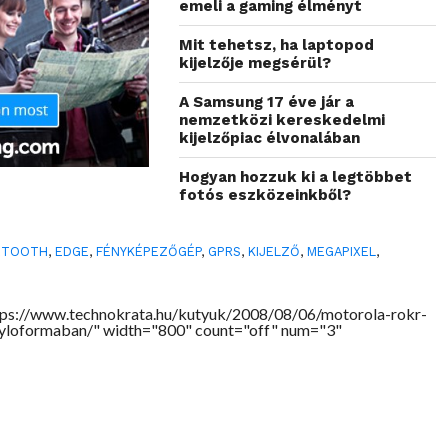
emeli a gaming élményt
Mit tehetsz, ha laptopod
kijelzője megsérül?
A Samsung 17 éve jár a
nemzetközi kereskedelmi
kijelzőpiac élvonalában
Hogyan hozzuk ki a legtöbbet
fotós eszközeinkből?
ETOOTH
,
EDGE
,
FÉNYKÉPEZŐGÉP
,
GPRS
,
KIJELZŐ
,
MEGAPIXEL
,
tps://www.technokrata.hu/kutyuk/2008/08/06/motorola-rokr-
loformaban/" width="800" count="off" num="3"