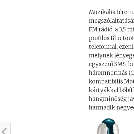
Muzikális téren
megszólaltatásár
FM rádió, a 3,5 m
profilos Bluetoot
telefonnal, ezen
melynek lényege
egyszerű SMS-be
háromnormás (G
kompatibilis Mo
kártyákkal bőbí
hangminőség jav
harmadik negye