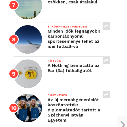
csökken, csak átalakul
E-KÖRNYEZETVÉDELEM
Minden idők legnagyobb
karbonlábnyomú
sporteseménye lehet az
idei futball-vb
KÜTYÜK
A Nothing bemutatta az
Ear (3a) fülhallgatót
BÜSZKESÉG
Az új mérnökgenerációt
köszöntötték:
diplomaátadót tartott a
Széchenyi István
Egyetem