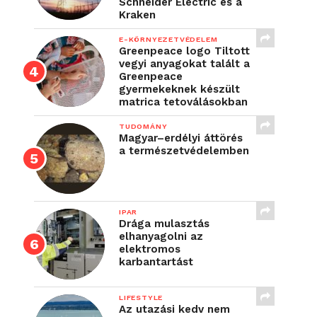
Schneider Electric és a
Kraken
E-KÖRNYEZETVÉDELEM
Greenpeace logo Tiltott
vegyi anyagokat talált a
Greenpeace
gyermekeknek készült
matrica tetoválásokban
TUDOMÁNY
Magyar–erdélyi áttörés
a természetvédelemben
IPAR
Drága mulasztás
elhanyagolni az
elektromos
karbantartást
LIFESTYLE
Az utazási kedv nem