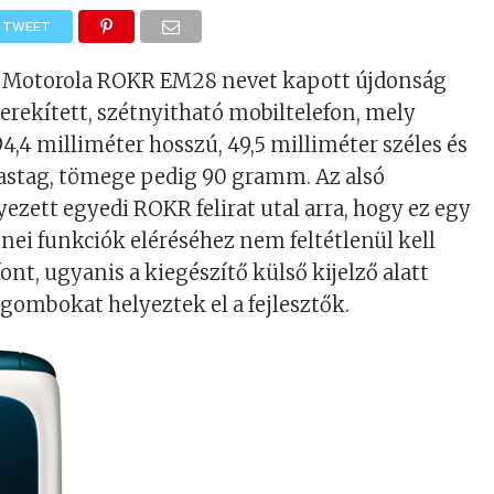
TWEET
 Motorola ROKR EM28 nevet kapott újdonság
erekített, szétnyitható mobiltelefon, mely
4,4 milliméter hosszú, 49,5 milliméter széles és
vastag, tömege pedig 90 gramm. Az alsó
yezett egyedi ROKR felirat utal arra, hogy ez egy
nei funkciók eléréséhez nem feltétlenül kell
font, ugyanis a kiegészítő külső kijelző alatt
gombokat helyeztek el a fejlesztők.