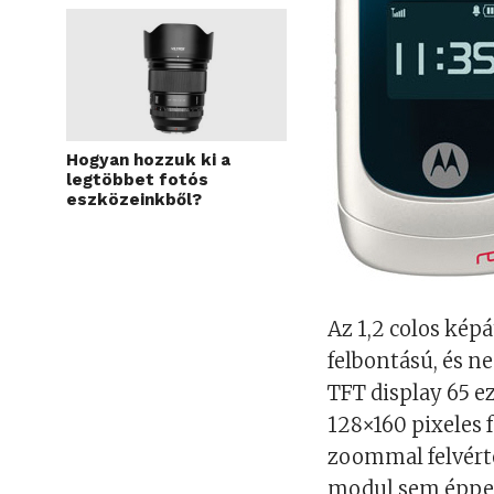
Hogyan hozzuk ki a
legtöbbet fotós
eszközeinkből?
Az 1,2 colos kép
felbontású, és n
TFT display 65 e
128×160 pixeles 
zoommal felvérte
modul sem éppen