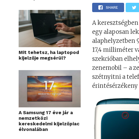
SHARE
A keresztségben
egy alaposan lek
alaphelyzetben 9
17,4 milliméter 
Mit tehetsz, ha laptopod
kijelzője megsérül?
szekcióban elhel
zenemobil – a ze
szétnyitni a tele
érintésérzékeny 
A Samsung 17 éve jár a
nemzetközi
kereskedelmi kijelzőpiac
élvonalában