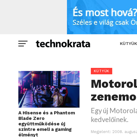
Motorola ROKR EM28 – zenemobil kag
KÜTYÜK
KÜTYÜK
Motoro
zenemo
Egy új Motorola
A Hisense és a Phantom
kedvelőinek.
Blade Zero
együttműködése új
szintre emeli a gaming
Megjelent:
2008. augusz
élményt