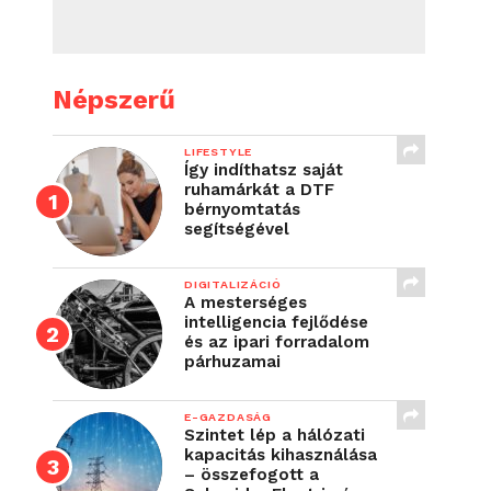
Népszerű
LIFESTYLE
Így indíthatsz saját
ruhamárkát a DTF
bérnyomtatás
segítségével
DIGITALIZÁCIÓ
A mesterséges
intelligencia fejlődése
és az ipari forradalom
párhuzamai
E-GAZDASÁG
Szintet lép a hálózati
kapacitás kihasználása
– összefogott a