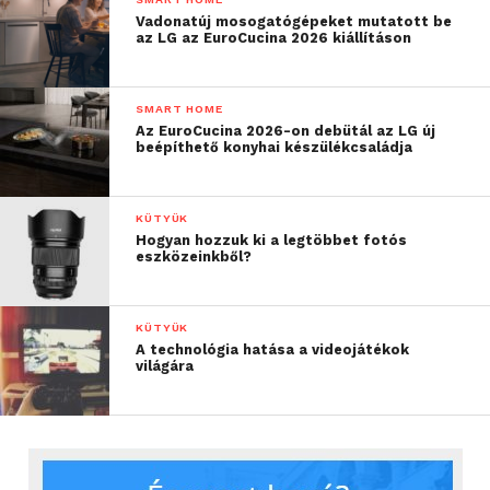
Vadonatúj mosogatógépeket mutatott be
az LG az EuroCucina 2026 kiállításon
SMART HOME
Az EuroCucina 2026-on debütál az LG új
beépíthető konyhai készülékcsaládja
KÜTYÜK
Hogyan hozzuk ki a legtöbbet fotós
eszközeinkből?
KÜTYÜK
A technológia hatása a videojátékok
világára