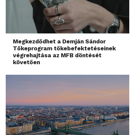
Megkezdődhet a Demján Sándor
Tőkeprogram tőkebefektetéseinek
végrehajtása az MFB döntését
követően