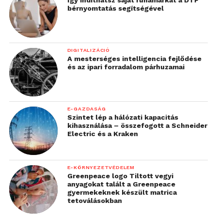
Így indíthatsz saját ruhamárkát a DTF
bérnyomtatás segítségével
DIGITALIZÁCIÓ
A mesterséges intelligencia fejlődése
és az ipari forradalom párhuzamai
E-GAZDASÁG
Szintet lép a hálózati kapacitás
kihasználása – összefogott a Schneider
Electric és a Kraken
E-KÖRNYEZETVÉDELEM
Greenpeace logo Tiltott vegyi
anyagokat talált a Greenpeace
gyermekeknek készült matrica
tetoválásokban