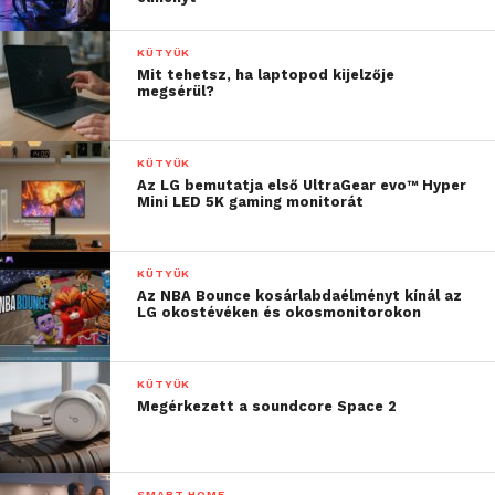
KÜTYÜK
Mit tehetsz, ha laptopod kijelzője
megsérül?
KÜTYÜK
Az LG bemutatja első UltraGear evo™ Hyper
Mini LED 5K gaming monitorát
KÜTYÜK
Az NBA Bounce kosárlabdaélményt kínál az
LG okostévéken és okosmonitorokon
KÜTYÜK
Megérkezett a soundcore Space 2
SMART HOME