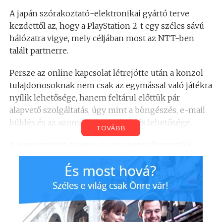
A japán szórakoztató-elektronikai gyártó terve
kezdettől az, hogy a PlayStation 2-t egy széles sávú
hálózatra vigye, mely céljában most az NTT-ben
talált partnerre.
Persze az online kapcsolat létrejötte után a konzol
tulajdonosoknak nem csak az egymással való játékra
nyílik lehetősége, hanem feltárul előttük pár
alapvető szolgáltatás, úgy mint a böngészés, e-mail
küldés és az azonnali üzenetküldés lehetősége.
TOVÁBB
A Sony szintén tervezi az Interneten keresztüli
tartalomszolgáltatás megvalósítását: a széles sávú
kapcsolaton keresztül filmek, zenék, játékok
lesznek elérhetőek.
A Sony eddig több mint 23 millió PS2-t értékesített,
így előfizetőkben nem lesz hiány.