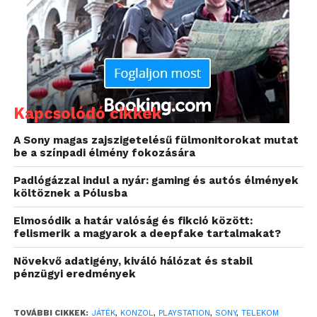
Kapcsolódó cikkek
A Sony magas zajszigetelésű fülmonitorokat mutat
be a színpadi élmény fokozására
Padlógázzal indul a nyár: gaming és autós élmények
költöznek a Pólusba
Elmosódik a határ valóság és fikció között:
felismerik a magyarok a deepfake tartalmakat?
Növekvő adatigény, kiváló hálózat és stabil
pénzügyi eredmények
TOVÁBBI CIKKEK:
JÁTÉK
,
KONZOL
,
PLAYSTATION
,
SONY
,
TELEKOM