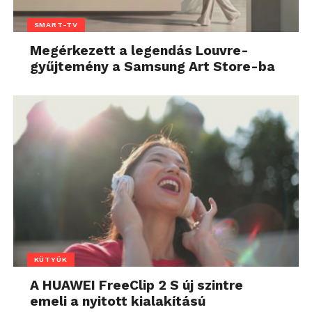
SMART-TV
Megérkezett a legendás Louvre-
gyűjtemény a Samsung Art Store-ba
KÜTYÜK
A HUAWEI FreeClip 2 S új szintre
emeli a nyitott kialakítású