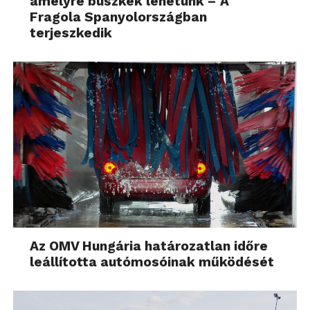
amelyre büszkék lehetünk – A
Fragola Spanyolországban
terjeszkedik
Az OMV Hungária határozatlan időre
leállította autómosóinak működését