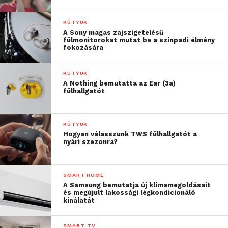
KÜTYÜK
A Sony magas zajszigetelésű
fülmonitorokat mutat be a színpadi élmény
fokozására
KÜTYÜK
A Nothing bemutatta az Ear (3a)
fülhallgatót
KÜTYÜK
Hogyan válasszunk TWS fülhallgatót a
nyári szezonra?
SMART HOME
A Samsung bemutatja új klímamegoldásait
és megújult lakossági légkondicionáló
kínálatát
SMART-TV