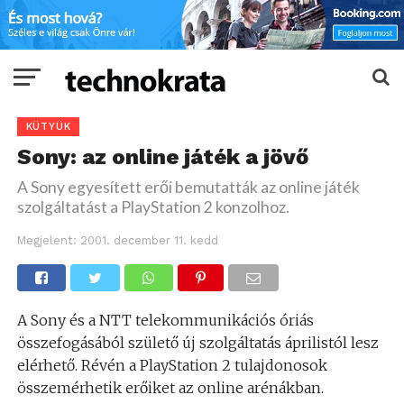
KÜTYÜK
Sony: az online játék a jövő
A Sony egyesített erői bemutatták az online játék
szolgáltatást a PlayStation 2 konzolhoz.
Megjelent:
2001. december 11. kedd
A Sony és a NTT telekommunikációs óriás
összefogásából születő új szolgáltatás áprilistól lesz
elérhető. Révén a PlayStation 2 tulajdonosok
összemérhetik erőiket az online arénákban.