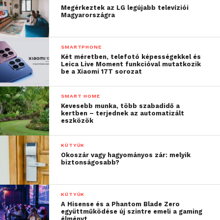
Megérkeztek az LG legújabb televíziói
Magyarországra
SMARTPHONE
Két méretben, telefotó képességekkel és
Leica Live Moment funkcióval mutatkozik
be a Xiaomi 17T sorozat
SMART HOME
Kevesebb munka, több szabadidő a
kertben – terjednek az automatizált
eszközök
KÜTYÜK
Okoszár vagy hagyományos zár: melyik
biztonságosabb?
KÜTYÜK
A Hisense és a Phantom Blade Zero
együttműködése új szintre emeli a gaming
élményt