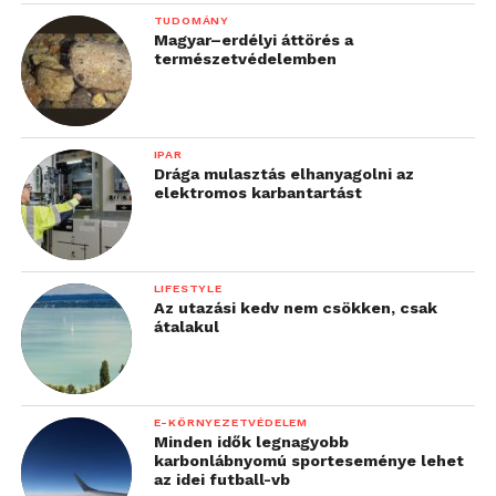
TUDOMÁNY
Magyar–erdélyi áttörés a
természetvédelemben
IPAR
Drága mulasztás elhanyagolni az
elektromos karbantartást
LIFESTYLE
Az utazási kedv nem csökken, csak
átalakul
E-KÖRNYEZETVÉDELEM
Minden idők legnagyobb
karbonlábnyomú sporteseménye lehet
az idei futball-vb