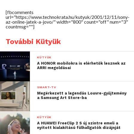
[fbcomments
url="https://www.technokrata.hu/kutyuk/2001/12/11/sony-
az-online-jatek-a-jovo/" width="800" count="off" num="3"
countmsg=""]
További Kütyük
KÜTYÜK
A HONOR mobilokra is elérhetők lesznek az
ARRI megoldásai
SMART-TV
Megérkezett a legendás Louvre-gyűjtemény
a Samsung Art Store-ba
KÜTYÜK
A HUAWEI FreeClip 2 S új szintre emeli a
nyitott kialakítású fülhallgatók dizájnját