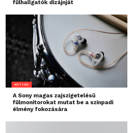
fülhallgatók dizájnját
KÜTYÜK
A Sony magas zajszigetelésű
fülmonitorokat mutat be a színpadi
élmény fokozására