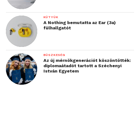
KÜTYÜK
A Nothing bemutatta az Ear (3a)
fülhallgatót
BÜSZKESÉG
Az új mérnökgenerációt köszöntötték:
diplomaátadót tartott a Széchenyi
István Egyetem