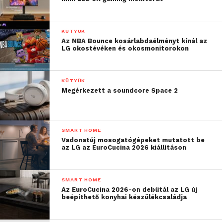
KÜTYÜK
Az NBA Bounce kosárlabdaélményt kínál az
LG okostévéken és okosmonitorokon
KÜTYÜK
Megérkezett a soundcore Space 2
SMART HOME
Vadonatúj mosogatógépeket mutatott be
az LG az EuroCucina 2026 kiállításon
SMART HOME
Az EuroCucina 2026-on debütál az LG új
beépíthető konyhai készülékcsaládja