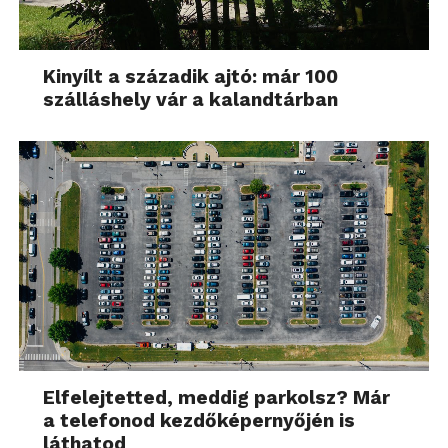
Kinyílt a századik ajtó: már 100
szálláshely vár a kalandtárban
Elfelejtetted, meddig parkolsz? Már
a telefonod kezdőképernyőjén is
láthatod