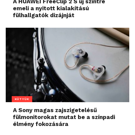
A HUAWEI FreeClip 2 S új szintre
emeli a nyitott kialakítású
fülhallgatók dizájnját
KÜTYÜK
A Sony magas zajszigetelésű
fülmonitorokat mutat be a színpadi
élmény fokozására