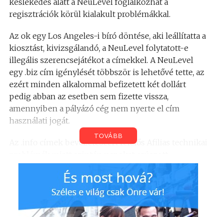
késlekedés alatt a NeuLevel foglalkozhat a
regisztrációk körül kialakult problémákkal.
Az ok egy Los Angeles-i bíró döntése, aki leállítatta a
kiosztást, kivizsgálandó, a NeuLevel folytatott-e
illegális szerencsejátékot a címekkel. A NeuLevel
egy .biz cím igénylését többször is lehetővé tette, az
ezért minden alkalommal befizetett két dollárt
pedig abban az esetben sem fizette vissza,
amennyiben a pályázó cég nem nyerte el cím
használati jogát.
TOVÁBB
Az .info címek bevezetéséért felelős Afilias technikai
problémák miatt szintén napokat csúszott.