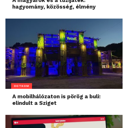
A magyarok és a tűzijáték:
hagyomány, közösség, élmény
DOTKOM
A mobilhálózaton is pörög a buli:
elindult a Sziget