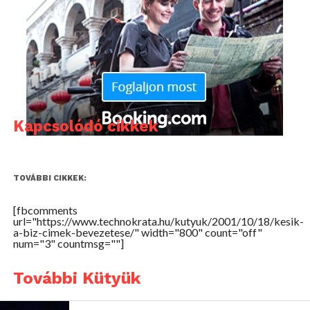
Kapcsolódó cikkek
TOVÁBBI CIKKEK:
[fbcomments
url="https://www.technokrata.hu/kutyuk/2001/10/18/kesik-
a-biz-cimek-bevezetese/" width="800" count="off"
num="3" countmsg=""]
További Kütyük