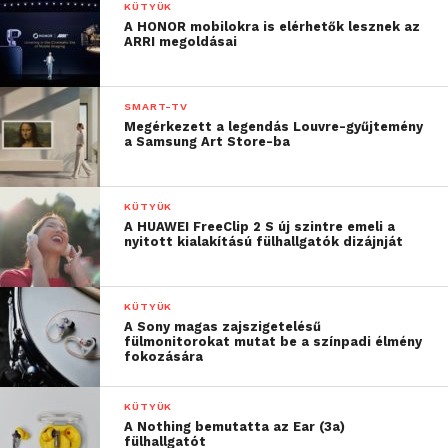
KÜTYÜK
A HONOR mobilokra is elérhetők lesznek az
ARRI megoldásai
SMART-TV
Megérkezett a legendás Louvre-gyűjtemény
a Samsung Art Store-ba
KÜTYÜK
A HUAWEI FreeClip 2 S új szintre emeli a
nyitott kialakítású fülhallgatók dizájnját
KÜTYÜK
A Sony magas zajszigetelésű
fülmonitorokat mutat be a színpadi élmény
fokozására
KÜTYÜK
A Nothing bemutatta az Ear (3a)
fülhallgatót