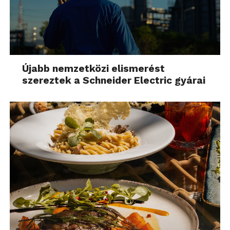
Újabb nemzetközi elismerést
szereztek a Schneider Electric gyárai