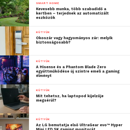
SMART HOME
Kevesebb munka, több szabadidő a
kertben – terjednek az automatizált
eszközök
KÜTYÜK
Okoszár vagy hagyományos zár: melyik
biztonságosabb?
KÜTYÜK
A Hisense és a Phantom Blade Zero
együttműködése új szintre emeli a gaming
élményt
KÜTYÜK
Mit tehetsz, ha laptopod kijelzője
megsérül?
KÜTYÜK
Az LG bemutatja első UltraGear evo™ Hyper
Mini LED 5K gaming monitorát