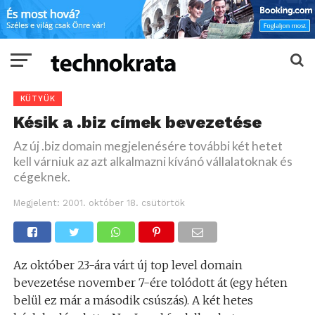
KÜTYÜK
Késik a .biz címek bevezetése
Az új .biz domain megjelenésére további két hetet
kell várniuk az azt alkalmazni kívánó vállalatoknak és
cégeknek.
Megjelent:
2001. október 18. csütörtök
Az október 23-ára várt új top level domain
bevezetése november 7-ére tolódott át (egy héten
belül ez már a második csúszás). A két hetes