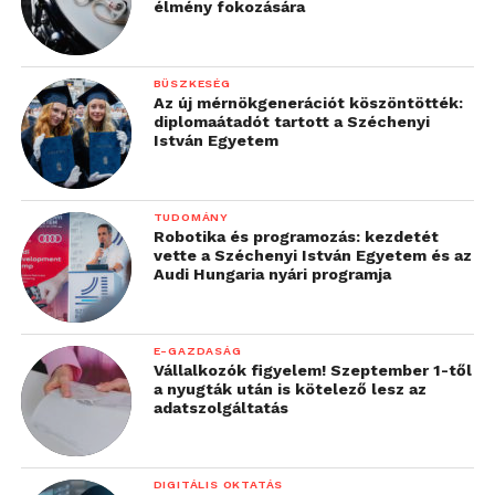
élmény fokozására
BÜSZKESÉG
Az új mérnökgenerációt köszöntötték:
diplomaátadót tartott a Széchenyi
István Egyetem
TUDOMÁNY
Robotika és programozás: kezdetét
vette a Széchenyi István Egyetem és az
Audi Hungaria nyári programja
E-GAZDASÁG
Vállalkozók figyelem! Szeptember 1-től
a nyugták után is kötelező lesz az
adatszolgáltatás
DIGITÁLIS OKTATÁS