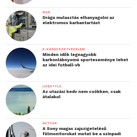
IPAR
Drága mulasztás elhanyagolni az
elektromos karbantartást
E-KÖRNYEZETVÉDELEM
Minden idők legnagyobb
karbonlábnyomú sporteseménye lehet
az idei futball-vb
LIFESTYLE
Az utazási kedv nem csökken, csak
átalakul
KÜTYÜK
A Sony magas zajszigetelésű
fülmonitorokat mutat be a színpadi