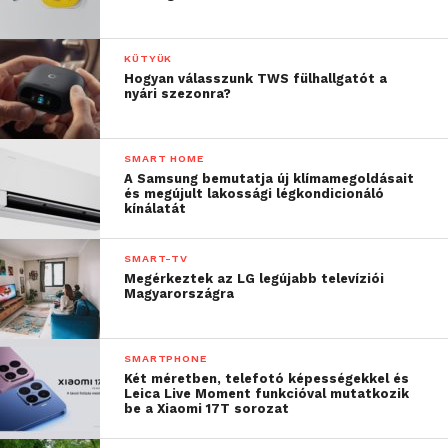
KÜTYÜK
Hogyan válasszunk TWS fülhallgatót a
nyári szezonra?
SMART HOME
A Samsung bemutatja új klímamegoldásait
és megújult lakossági légkondicionáló
kínálatát
SMART-TV
Megérkeztek az LG legújabb televíziói
Magyarországra
SMARTPHONE
Két méretben, telefotó képességekkel és
Leica Live Moment funkcióval mutatkozik
be a Xiaomi 17T sorozat