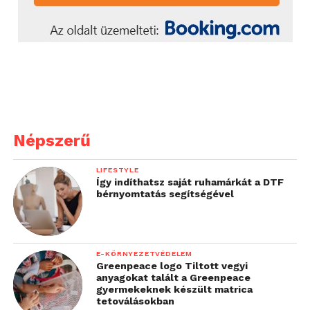
Népszerű
LIFESTYLE
Így indíthatsz saját ruhamárkát a DTF
bérnyomtatás segítségével
E-KÖRNYEZETVÉDELEM
Greenpeace logo Tiltott vegyi
anyagokat talált a Greenpeace
gyermekeknek készült matrica
tetoválásokban