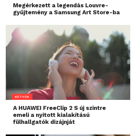
Megérkezett a legendás Louvre-
gyűjtemény a Samsung Art Store-ba
KÜTYÜK
A HUAWEI FreeClip 2 S új szintre
emeli a nyitott kialakítású
fülhallgatók dizájnját