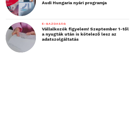
Audi Hungaria nyári programja
E-GAZDASÁG
Vállalkozók figyelem! Szeptember 1-től
a nyugták után is kötelező lesz az
adatszolgáltatás