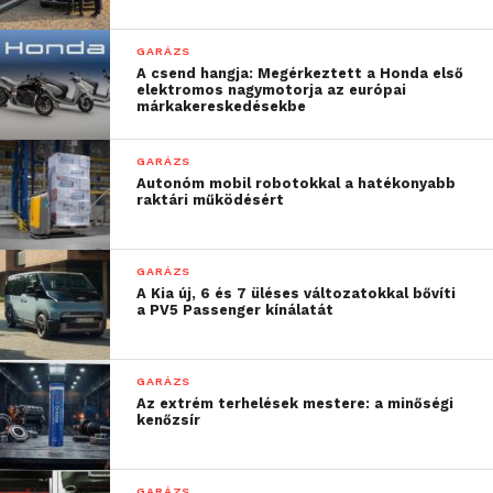
GARÁZS
A csend hangja: Megérkeztett a Honda első
elektromos nagymotorja az európai
márkakereskedésekbe
GARÁZS
Autonóm mobil robotokkal a hatékonyabb
raktári működésért
GARÁZS
A Kia új, 6 és 7 üléses változatokkal bővíti
a PV5 Passenger kínálatát
GARÁZS
Az extrém terhelések mestere: a minőségi
kenőzsír
GARÁZS