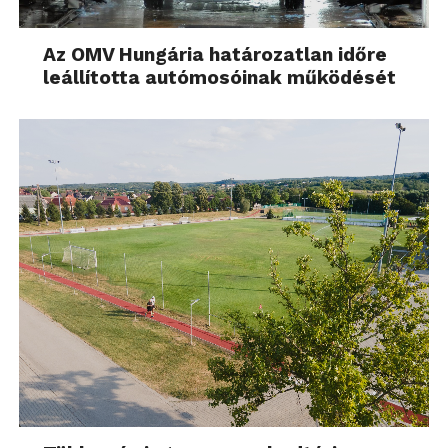
Az OMV Hungária határozatlan időre
leállította autómosóinak működését