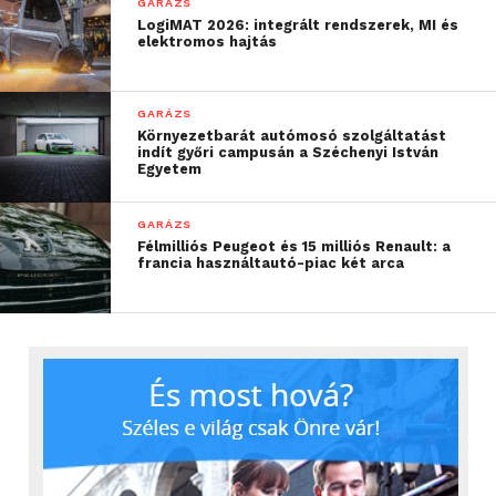
GARÁZS
LogiMAT 2026: integrált rendszerek, MI és
elektromos hajtás
GARÁZS
Környezetbarát autómosó szolgáltatást
indít győri campusán a Széchenyi István
Egyetem
GARÁZS
Félmilliós Peugeot és 15 milliós Renault: a
francia használtautó-piac két arca