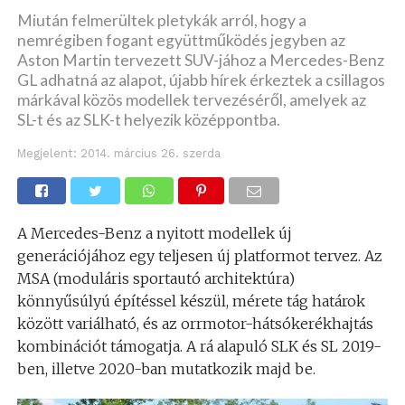
Miután felmerültek pletykák arról, hogy a
nemrégiben fogant együttműködés jegyben az
Aston Martin tervezett SUV-jához a Mercedes-Benz
GL adhatná az alapot, újabb hírek érkeztek a csillagos
márkával közös modellek tervezéséről, amelyek az
SL-t és az SLK-t helyezik középpontba.
Megjelent:
2014. március 26. szerda
A Mercedes-Benz a nyitott modellek új
generációjához egy teljesen új platformot tervez. Az
MSA (moduláris sportautó architektúra)
könnyűsúlyú építéssel készül, mérete tág határok
között variálható, és az orrmotor-hátsókerékhajtás
kombinációt támogatja. A rá alapuló SLK és SL 2019-
ben, illetve 2020-ban mutatkozik majd be.