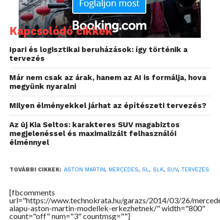
jelent
. Az Aston 500 millió fontos négyéves befektetési
terve egyszerűen nem elég ahhoz, hogy a teljes
modellkínálatot megújítsák és még egy SUV
Kapcsolódó cikkek
hozzáadásáról is gondoskodjanak.
”
Ipari és logisztikai beruházások: így történik a
tervezés
Már nem csak az árak, hanem az AI is formálja, hova
megyünk nyaralni
Milyen élményekkel járhat az építészeti tervezés?
Az új Kia Seltos: karakteres SUV magabiztos
megjelenéssel és maximalizált felhasználói
élménnyel
TOVÁBBI CIKKEK:
ASTON MARTIN
,
MERCEDES
,
SL
,
SLK
,
SUV
,
TERVEZÉS
Erre jelentene megoldást, ha a Daimler nagyobb
[fbcomments
részt vásárolna az Astonból, ami a tőkeinjekció
url="https://www.technokrata.hu/garazs/2014/03/26/merced
alapu-aston-martin-modellek-erkezhetnek/" width="800"
mellett az érdekeltség fokozását is jelentené, amely
count="off" num="3" countmsg=""]