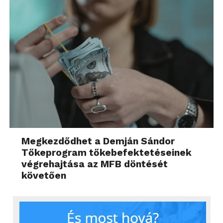
Megkezdődhet a Demján Sándor
Tőkeprogram tőkebefektetéseinek
végrehajtása az MFB döntését
követően