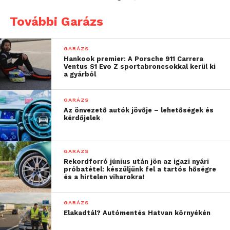
a technológiai vívmányok nagyobb arányú
megosztásáról is gondoskodna.
További Garázs
GARÁZS
Hankook premier: A Porsche 911 Carrera
Ventus S1 Evo Z sportabroncsokkal kerül ki
a gyárból
GARÁZS
Az önvezető autók jövője – lehetőségek és
kérdőjelek
GARÁZS
Rekordforró június után jön az igazi nyári
próbatétel: készüljünk fel a tartós hőségre
és a hirtelen viharokra!
GARÁZS
Elakadtál? Autómentés Hatvan környékén