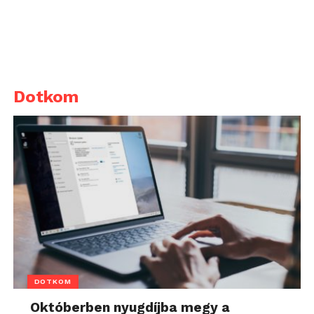
Dotkom
DOTKOM
Októberben nyugdíjba megy a