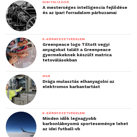
DIGITALIZÁCIÓ
A mesterséges intelligencia fejlődése
és az ipari forradalom párhuzamai
E-KÖRNYEZETVÉDELEM
Greenpeace logo Tiltott vegyi
anyagokat talált a Greenpeace
gyermekeknek készült matrica
tetoválásokban
IPAR
Drága mulasztás elhanyagolni az
elektromos karbantartást
E-KÖRNYEZETVÉDELEM
Minden idők legnagyobb
karbonlábnyomú sporteseménye lehet
az idei futball-vb