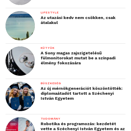
LIFESTYLE
Az utazási kedv nem csökken, csak
átalakul
KÜTYÜK
A Sony magas zajszigetelésű
fülmonitorokat mutat be a színpadi
élmény fokozására
BÜSZKESÉG
Az új mérnökgenerációt köszöntötték:
diplomaátadót tartott a Széchenyi
István Egyetem
TUDOMÁNY
Robotika és programozás: kezdetét
vette a Széchenyi István Egyetem és az