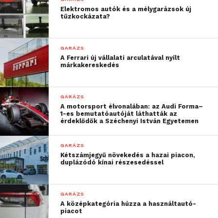
Elektromos autók és a mélygarázsok új
tűzkockázata?
GARÁZS
A Ferrari új vállalati arculatával nyílt
márkakereskedés
GARÁZS
A motorsport élvonalában: az Audi Forma–
1-es bemutatóautóját láthatták az
érdeklődők a Széchenyi István Egyetemen
GARÁZS
Kétszámjegyű növekedés a hazai piacon,
duplázódó kínai részesedéssel
GARÁZS
A középkategória húzza a használtautó-
piacot