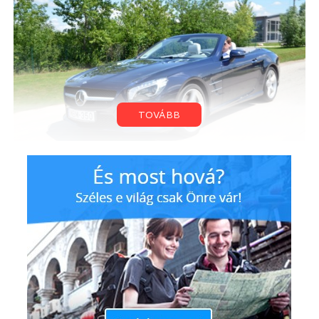
TOVÁBB
Erre a platformra vetett szemet az Aston Martin –
legalábbis a pletykák szerint. Miközben ugyanis a
két márka együttműködése gyümölcsöző lehet, egy
nevének elhallgatását kérő belső forrás a
következőket nyilatkozta. „
Dieter (Zetsche, a Mercedes
vezetője – a szerk.) eléggé elhivatott az Astonos
dologgal kapcsolatban és oda akarja adni nekik az
X167-et (a GL platformja), de a pénz nagy problémát