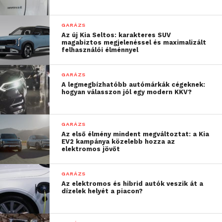
GARÁZS
Az új Kia Seltos: karakteres SUV
magabiztos megjelenéssel és maximalizált
felhasználói élménnyel
GARÁZS
A legmegbízhatóbb autómárkák cégeknek:
hogyan válasszon jól egy modern KKV?
GARÁZS
Az első élmény mindent megváltoztat: a Kia
EV2 kampánya közelebb hozza az
elektromos jövőt
GARÁZS
Az elektromos és hibrid autók veszik át a
dízelek helyét a piacon?