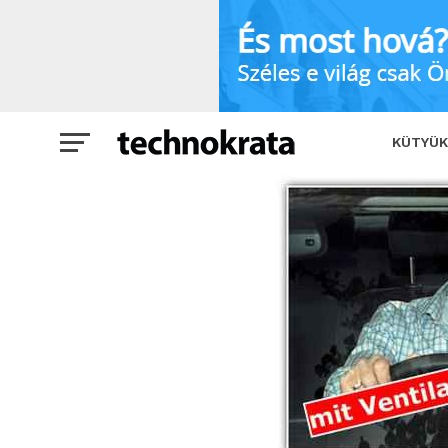
Légkondi nélkül
SHARE
TWEET
KÜTYÜK