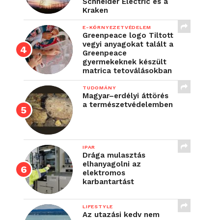
Schneider Electric és a
Kraken
E-KÖRNYEZETVÉDELEM
Greenpeace logo Tiltott
vegyi anyagokat talált a
Greenpeace
gyermekeknek készült
matrica tetoválásokban
TUDOMÁNY
Magyar–erdélyi áttörés
a természetvédelemben
IPAR
Drága mulasztás
elhanyagolni az
elektromos
karbantartást
LIFESTYLE
Az utazási kedv nem