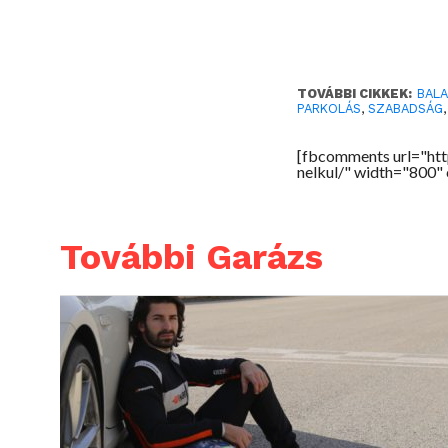
TOVÁBBI CIKKEK:
BAL
PARKOLÁS
,
SZABADSÁG
[fbcomments url="ht
nelkul/" width="800"
További Garázs