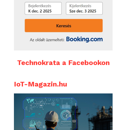
Technokrata a Facebookon
IoT-Magazin.hu