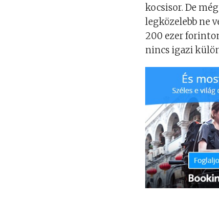
kocsisor. De még 
legközelebb ne v
200 ezer forint
nincs igazi külö