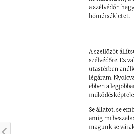
a szélvédőn hagy
hőmérsékletet.
A szellőzőt állít
szélvédőre. Ez v
utastérben anélk
légáram. Nyolcva
ebben a legjobba
működésképtele
Se állatot, se e
amíg mi beszala
magunk se várak