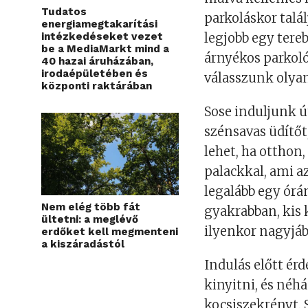
Tudatos
parkoláskor talá
energiamegtakarítási
intézkedéseket vezet
legjobb egy tereb
be a MediaMarkt mind a
árnyékos parkoló
40 hazai áruházában,
irodaépületében és
válasszunk olyan 
központi raktárában
Sose induljunk ú
szénsavas üdítő
lehet, ha otthon
palackkal, ami a
legalább egy ór
Nem elég több fát
gyakrabban, kis 
ültetni: a meglévő
ilyenkor nagyjáb
erdőket kell megmenteni
a kiszáradástól
Indulás előtt ér
kinyitni, és néh
kocsiszekrényt. 