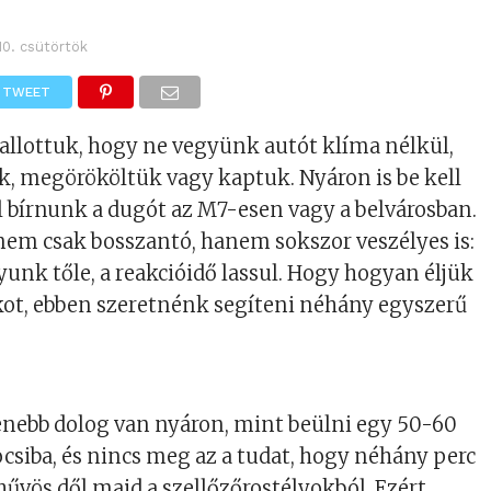
10. csütörtök
TWEET
allottuk, hogy ne vegyünk autót klíma nélkül,
, megörököltük vagy kaptuk. Nyáron is be kell
ll bírnunk a dugót az M7-esen vagy a belvárosban.
nem csak bosszantó, hanem sokszor veszélyes is:
unk tőle, a reakcióidő lassul. Hogy hogyan éljük
akot, ebben szeretnénk segíteni néhány egyszerű
enebb dolog van nyáron, mint beülni egy 50-60
ocsiba, és nincs meg az a tudat, hogy néhány perc
űvös dől majd a szellőzőrostélyokból. Ezért