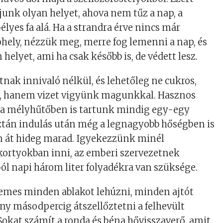
ljunk olyan helyet, ahova nem tűz a nap, a
élyes fa alá. Ha a strandra érve nincs már
hely, nézzük meg, merre fog lemenni a nap, és
helyet, ami ha csak később is, de védett lesz.
tnak innivaló nélkül, és lehetőleg ne cukros,
t, hanem vizet vigyünk magunkkal. Hasznos
, a mélyhűtőben is tartunk mindig egy-egy
ztán indulás után még a legnagyobb hőségben is
án át hideg marad. Igyekezzünk minél
kortyokban inni, az emberi szervezetnek
ól napi három liter folyadékra van szüksége.
demes minden ablakot lehúzni, minden ajtót
ány másodpercig átszellőztetni a felhevült
Sokat számít a ronda és béna hővisszaverő, amit