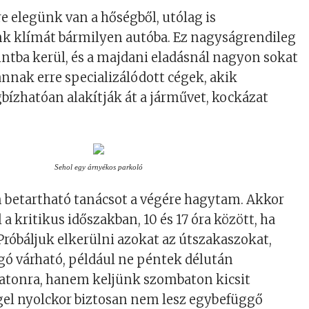
e elegünk van a hőségből, utólag is
nk klímát bármilyen autóba. Ez nagyságrendileg
intba kerül, és a majdani eladásnál nagyon sokat
annak erre specializálódott cégek, akik
bízhatóan alakítják át a járművet, kockázat
Sehol egy árnyékos parkoló
 betartható tanácsot a végére hagytam. Akkor
 a kritikus időszakban, 10 és 17 óra között, ha
róbáljuk elkerülni azokat az útszakaszokat,
gó várható, például ne péntek délután
latonra, hanem keljünk szombaton kicsit
gel nyolckor biztosan nem lesz egybefüggő