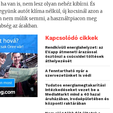
ha van is, nem lesz olyan nehéz kibírni. És
együnk autót klíma nélkül, új kocsinál azon a
on nem múlik semmi, a használtpiacon meg
nbség az árakban.
Kapcsolódó cikkek
Rendkívüli energiahelyzet: az
EV.app átmeneti árazással
ösztönzi a csúcsidei töltések
áthelyezését
A fenntartható nyár a
szervezetünket is védi
Tudatos energiamegtakarítási
intézkedéseket vezet be a
MediaMarkt mind a 40 hazai
áruházában, irodaépületében és
központi raktárában