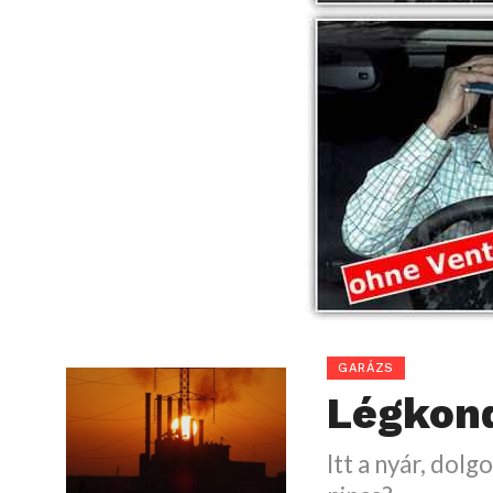
GARÁZS
Légkond
Itt a nyár, dolg