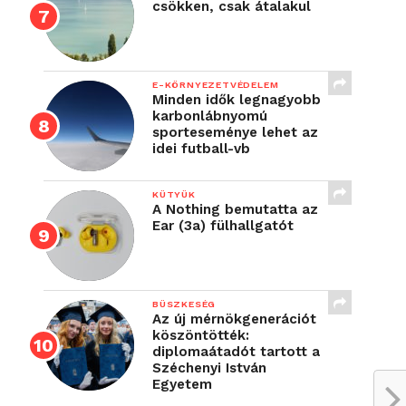
csökken, csak átalakul
E-KÖRNYEZETVÉDELEM
Minden idők legnagyobb
karbonlábnyomú
sporteseménye lehet az
idei futball-vb
KÜTYÜK
A Nothing bemutatta az
Ear (3a) fülhallgatót
BÜSZKESÉG
Az új mérnökgenerációt
köszöntötték:
diplomaátadót tartott a
Széchenyi István
Egyetem