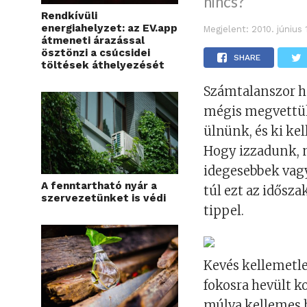
nincs?
Rendkívüli
energiahelyzet: az EV.app
Megjelent:
2010. június 
átmeneti árazással
ösztönzi a csúcsidei
SHARE
töltések áthelyezését
Számtalanszor h
mégis megvettük
ülnünk, és ki ke
Hogy izzadunk, 
idegesebbek vagy
A fenntartható nyár a
túl ezt az idősz
szervezetünket is védi
tippel.
Kevés kellemetl
fokosra hevült k
múlva kellemes h