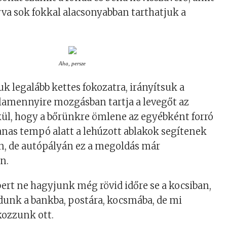
va sok fokkal alacsonyabban tarthatjuk a
Aha, persze
suk legalább kettes fokozatra, irányítsuk a
alamennyire mozgásban tartja a levegőt az
ül, hogy a bőrünkre ömlene az egyébként forró
nas tempó alatt a lehúzott ablakok segítenek
n, de autópályán ez a megoldás már
n.
mbert ne hagyjunk még rövid időre se a kocsiban,
dunk a bankba, postára, kocsmába, de mi
ozzunk ott.