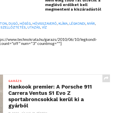
Nem elég több fát ültetni: a
meglévő erdőket kell
megmenteni a kiszáradástól
ATON
,
DUGÓ
,
HŐSÉG
,
HŐVISSZAVERŐ
,
KLÍMA
,
LÉGKONDI
,
NYÁR
,
,
SZELLŐZTETÉS
,
UTAZÁS
,
VÍZ
tps://www.technokrata.hu/garazs/2010/06/10/legkondi-
 count="off" num="3" countmsg=""]
GARÁZS
Hankook premier: A Porsche 911
Carrera Ventus S1 Evo Z
sportabroncsokkal kerül ki a
gyárból