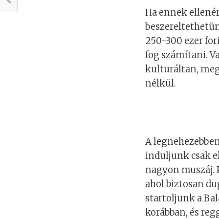
Ha ennek ellenér
beszereltethetü
250-300 ezer for
fog számítani. V
kulturáltan, meg
nélkül.
A legnehezebben
induljunk csak el
nagyon muszáj. P
ahol biztosan du
startoljunk a Ba
korábban, és reg