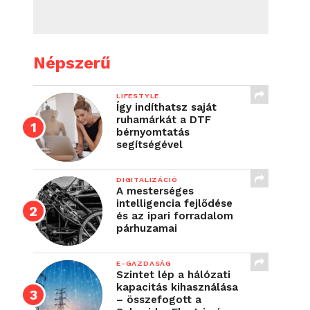
Népszerű
LIFESTYLE
Így indíthatsz saját
ruhamárkát a DTF
bérnyomtatás
segítségével
DIGITALIZÁCIÓ
A mesterséges
intelligencia fejlődése
és az ipari forradalom
párhuzamai
E-GAZDASÁG
Szintet lép a hálózati
kapacitás kihasználása
– összefogott a