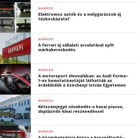
építhetnek majd a jövőben. A jelenlegi tervek
szerint belátható időn belül hat-nyolc típussal
GARÁZS
Elektromos autók és a mélygarázsok új
szeretnének jelen lenni a hazai piacon, a legkisebb
tűzkockázata?
kategóriától a legnagyobbig. Az összeszerelés
Várpalotán lesz, mivel a város önkormányzata 15
millió forinttal 10 százalékos tulajdonrészt szerzett
GARÁZS
A Ferrari új vállalati arculatával nyílt
az újraélesztési bizniszben. Munkahelyteremtő
márkakereskedés
vonzata is jelentős a vállalkozásnak, hiszen a 2011-re
tervezett 55 darab Bol d’or elkészítéséhez legalább
egy 15 fős manufaktúra elindítása szükséges.
GARÁZS
A motorsport élvonalában: az Audi Forma–
1-es bemutatóautóját láthatták az
érdeklődők a Széchenyi István Egyetemen
GARÁZS
Kétszámjegyű növekedés a hazai piacon,
duplázódó kínai részesedéssel
GARÁZS
A középkategória húzza a használtautó-