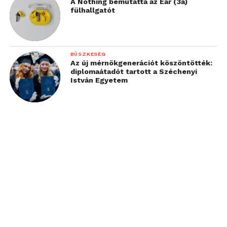
A Nothing bemutatta az Ear (3a)
fülhallgatót
BÜSZKESÉG
Az új mérnökgenerációt köszöntötték:
diplomaátadót tartott a Széchenyi
István Egyetem