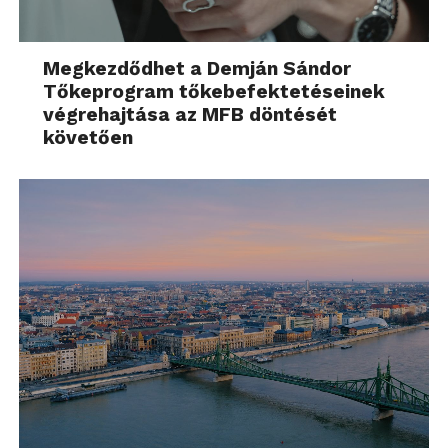
Megkezdődhet a Demján Sándor
Tőkeprogram tőkebefektetéseinek
végrehajtása az MFB döntését
követően