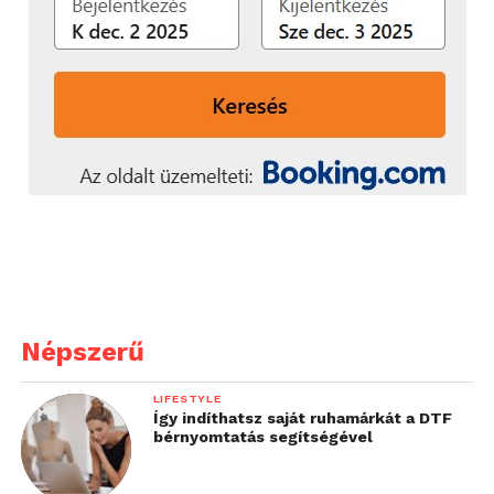
Népszerű
LIFESTYLE
Így indíthatsz saját ruhamárkát a DTF
bérnyomtatás segítségével