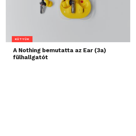
KÜTYÜK
A Nothing bemutatta az Ear (3a)
fülhallgatót