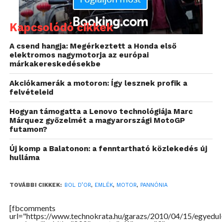
A motor tervezője, Siklósi Tamás
Kapcsolódó cikkek
Budapesti születésű, 32 éves, megszállott motoros.
A csend hangja: Megérkeztett a Honda első
elektromos nagymotorja az európai
Műszaki szakközépiskolai tanulmányai után
márkakereskedésekbe
gépésztechnikumot végzett, de mivel
rajzkészsége és művészi hajlama csak a
Akciókamerák a motoron: Így lesznek profik a
felvételeid
formatervezésben volt összekapcsolható a
műszaki érdeklődéssel, ezért a Moholy-Nagy
Hogyan támogatta a Lenovo technológiája Marc
Művészeti Egyetemre felvételizett (ez a volt
Márquez győzelmét a magyarországi MotoGP
futamon?
Iparművészeti Egyetem). Az 1200 jelentkezőből
mindössze százan kezdhették meg
Új komp a Balatonon: a fenntartható közlekedés új
tanulmányaikat a felvételi után. Ezt követően
hulláma
minden erejét arra összpontosította, hogy egyike
lehessen annak a hat embernek, akik járműveket
TOVÁBBI CIKKEK:
BOL D’OR
,
EMLÉK
,
MOTOR
,
PANNÓNIA
tervezhetnek tanulmányaikat követően. Egyetemi
évei alatt többször is elismerést nyert
[fbcomments
url="https://www.technokrata.hu/garazs/2010/04/15/egyedul
tanulmányaival. Kétéltű luxusautó-koncepciójával