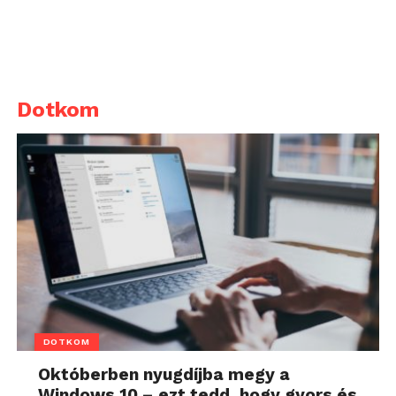
Dotkom
DOTKOM
Októberben nyugdíjba megy a
Windows 10 – ezt tedd, hogy gyors és