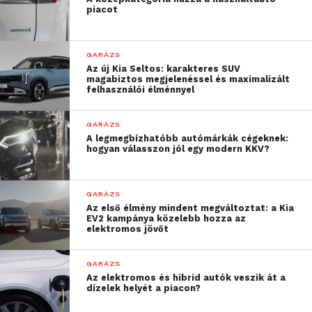
piacot
GARÁZS
Az új Kia Seltos: karakteres SUV
magabiztos megjelenéssel és maximalizált
felhasználói élménnyel
GARÁZS
A legmegbízhatóbb autómárkák cégeknek:
hogyan válasszon jól egy modern KKV?
GARÁZS
Az első élmény mindent megváltoztat: a Kia
EV2 kampánya közelebb hozza az
elektromos jövőt
GARÁZS
Az elektromos és hibrid autók veszik át a
dízelek helyét a piacon?