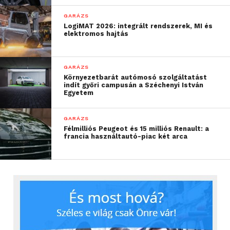
GARÁZS
LogiMAT 2026: integrált rendszerek, MI és
elektromos hajtás
GARÁZS
Környezetbarát autómosó szolgáltatást
indít győri campusán a Széchenyi István
Egyetem
GARÁZS
Félmilliós Peugeot és 15 milliós Renault: a
francia használtautó-piac két arca