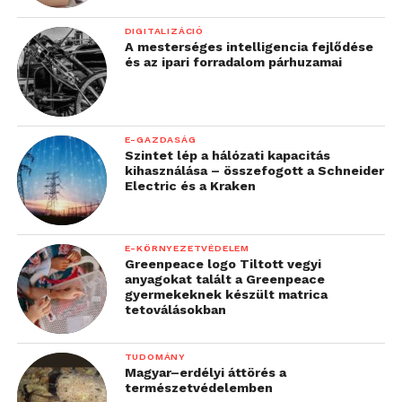
DIGITALIZÁCIÓ
A mesterséges intelligencia fejlődése
és az ipari forradalom párhuzamai
E-GAZDASÁG
Szintet lép a hálózati kapacitás
kihasználása – összefogott a Schneider
Electric és a Kraken
E-KÖRNYEZETVÉDELEM
Greenpeace logo Tiltott vegyi
anyagokat talált a Greenpeace
gyermekeknek készült matrica
tetoválásokban
TUDOMÁNY
Magyar–erdélyi áttörés a
természetvédelemben