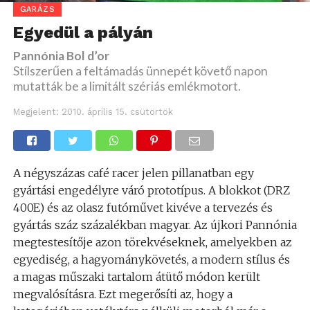
GARÁZS
Egyedül a pályán
Pannónia Bol d’or
Stílszerűen a feltámadás ünnepét követő napon
mutatták be a limitált szériás emlékmotort.
Megjelent:
2010. április 15. csütörtök
A négyszázas café racer jelen pillanatban egy
gyártási engedélyre váró prototípus. A blokkot (DRZ
400E) és az olasz futóművet kivéve a tervezés és
gyártás száz százalékban magyar. Az újkori Pannónia
megtestesítője azon törekvéseknek, amelyekben az
egyediség, a hagyománykövetés, a modern stílus és
a magas műszaki tartalom átütő módon került
megvalósításra. Ezt megerősíti az, hogy a