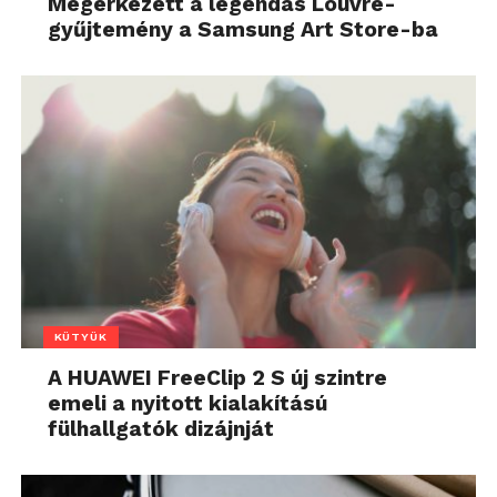
Megérkezett a legendás Louvre-
gyűjtemény a Samsung Art Store-ba
KÜTYÜK
A HUAWEI FreeClip 2 S új szintre
emeli a nyitott kialakítású
fülhallgatók dizájnját