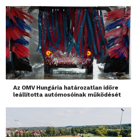
Az OMV Hungária határozatlan időre
leállította autómosóinak működését