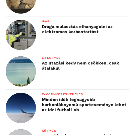
IPAR
Drága mulasztás elhanyagolni az
elektromos karbantartást
LIFESTYLE
Az utazási kedv nem csökken, csak
átalakul
E-KÖRNYEZETVÉDELEM
Minden idők legnagyobb
karbonlábnyomú sporteseménye lehet
az idei futball-vb
KÜTYÜK