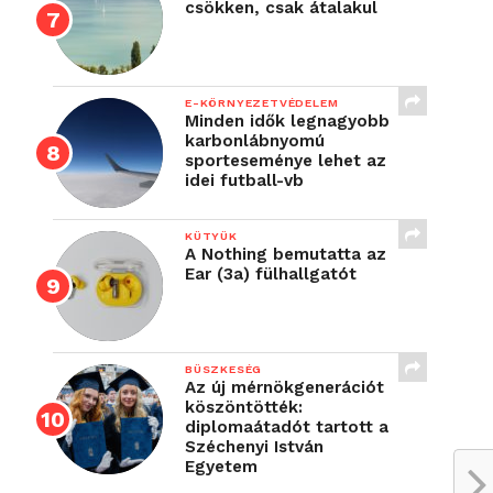
csökken, csak átalakul
E-KÖRNYEZETVÉDELEM
Minden idők legnagyobb
karbonlábnyomú
sporteseménye lehet az
idei futball-vb
KÜTYÜK
A Nothing bemutatta az
Ear (3a) fülhallgatót
BÜSZKESÉG
Az új mérnökgenerációt
köszöntötték:
diplomaátadót tartott a
Széchenyi István
Egyetem