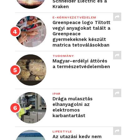
Schneider Electric és a
Kraken
E-KÖRNYEZETVÉDELEM
Greenpeace logo Tiltott
vegyi anyagokat talált a
Greenpeace
gyermekeknek készült
matrica tetoválásokban
TUDOMÁNY
Magyar–erdélyi áttörés
a természetvédelemben
IPAR
Drága mulasztás
elhanyagolni az
elektromos
karbantartást
LIFESTYLE
Az utazási kedv nem