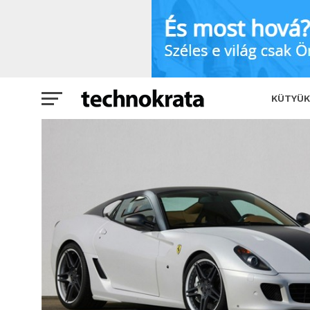
A Genfi Autószalon legerősebbje
KÜTYÜK