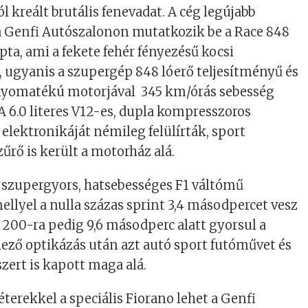
 kreált brutális fenevadat. A cég legújabb
a Genfi Autószalonon mutatkozik be a Race 848
pta, ami a fekete fehér fényezésű kocsi
, ugyanis a szupergép 848 lóerő teljesítményű és
yomatékú motorjával 345 km/órás sebesség
 A 6.0 literes V12-es, dupla kompresszoros
 elektronikáját némileg felülírták, sport
űrő is került a motorház alá.
y szupergyors, hatsebességes F1 váltómű
llyel a nulla százas sprint 3,4 másodpercet vesz
l 200-ra pedig 9,6 másodperc alatt gyorsul a
lező optikázás után azt autó sport futóművet és
ert is kapott maga alá.
terekkel a speciális Fiorano lehet a Genfi