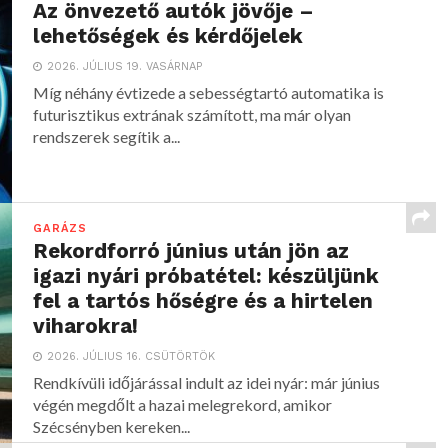
Az önvezető autók jövője –
lehetőségek és kérdőjelek
2026. JÚLIUS 19. VASÁRNAP
Míg néhány évtizede a sebességtartó automatika is
futurisztikus extrának számított, ma már olyan
rendszerek segítik a...
GARÁZS
Rekordforró június után jön az
igazi nyári próbatétel: készüljünk
fel a tartós hőségre és a hirtelen
viharokra!
2026. JÚLIUS 16. CSÜTÖRTÖK
Rendkívüli időjárással indult az idei nyár: már június
végén megdőlt a hazai melegrekord, amikor
Szécsényben kereken...