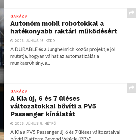
GARÁZS
Autonóm mobil robotokkal a
hatékonyabb raktári működésért
2026. JÚNIUS 16. KEDD
A DURABLE és a Jungheinrich közös projektje jól
mutatja, hogyan válhat az automatizálás a
munkaerőhiány, a...
GARÁZS
A Kia új, 6 és 7 üléses
változatokkal bővíti a PV5
Passenger kínálatát
2026. JÚNIUS 8. HÉTFŐ
A Kia a PV5 Passenger új, 6 és 7 üléses változataival
bővíti Platform Beyond Vehicle (PBV)...