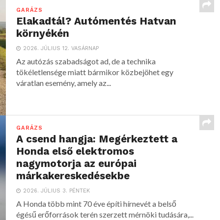
GARÁZS
Elakadtál? Autómentés Hatvan
környékén
2026. JÚLIUS 12. VASÁRNAP
Az autózás szabadságot ad, de a technika
tökéletlensége miatt bármikor közbejöhet egy
váratlan esemény, amely az...
GARÁZS
A csend hangja: Megérkeztett a
Honda első elektromos
nagymotorja az európai
márkakereskedésekbe
2026. JÚLIUS 3. PÉNTEK
A Honda több mint 70 éve építi hírnevét a belső
égésű erőforrások terén szerzett mérnöki tudására,...