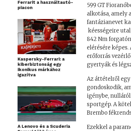
Ferrarit a használtautó-
599 GT Fioranóból
piacon
alkotása, amely 
fantázianevet ka
kéességeire utal
842 Nm forgatón
elérésére képes.
erőforrás vezérlő
Kaspersky-Ferrari: a
gyertyák és légsz
kiberbiztonság egy
ikonikus márkához
igazítva
Az áttételről eg
gondoskodik, ame
igénybe, nulláró
sportgép. A köte
Brembo fékrendsz
A Lenovo és a Scuderia
Ezekkel a paramé