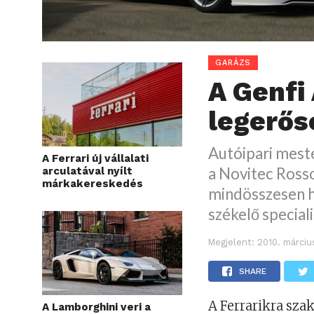
GARÁZS
A Genfi
legerős
Autóipari meste
A Ferrari új vállalati
a Novitec Ross
arculatával nyílt
márkakereskedés
mindösszesen h
székelő speciali
Megjelent:
2010. márciu
SHARE
A Ferrarikra sza
A Lamborghini veri a