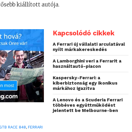
sebb kiállított autója.
Kapcsolódó cikkek
A Ferrari új vállalati arculatával
nyílt márkakereskedés
A Lamborghini veri a Ferrarit a
használtautó-piacon
Kaspersky-Ferrari: a
kiberbiztonság egy ikonikus
márkához igazítva
A Lenovo és a Scuderia Ferrari
többéves együttműködést
jelentett be Melbourne-ben
GTB RACE 848
,
FERRARI