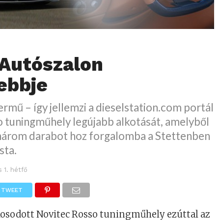
 Autószalon
ebbje
rmű – így jellemzi a dieselstation.com portál
o tuningműhely legújabb alkotását, amelyből
árom darabot hoz forgalomba a Stettenben
sta.
s 1. hétfő
TWEET
kosodott Novitec Rosso tuningműhely ezúttal az