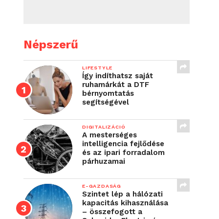
Népszerű
LIFESTYLE
Így indíthatsz saját
ruhamárkát a DTF
bérnyomtatás
segítségével
DIGITALIZÁCIÓ
A mesterséges
intelligencia fejlődése
és az ipari forradalom
párhuzamai
E-GAZDASÁG
Szintet lép a hálózati
kapacitás kihasználása
– összefogott a