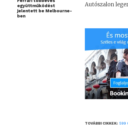
Ferrari többéves
Autószalon legerő
együttműködést
jelentett be Melbourne-
ben
TOVÁBBI CIKKEK:
599 