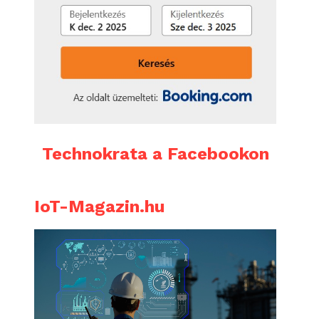
Technokrata a Facebookon
IoT-Magazin.hu