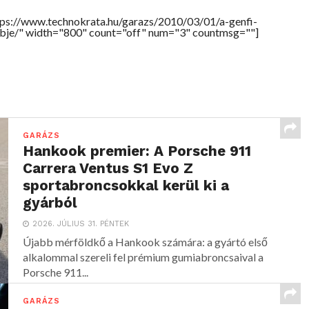
ps://www.technokrata.hu/garazs/2010/03/01/a-genfi-
bje/" width="800" count="off" num="3" countmsg=""]
GARÁZS
Hankook premier: A Porsche 911
Carrera Ventus S1 Evo Z
sportabroncsokkal kerül ki a
gyárból
2026. JÚLIUS 31. PÉNTEK
Újabb mérföldkő a Hankook számára: a gyártó első
alkalommal szereli fel prémium gumiabroncsaival a
Porsche 911...
GARÁZS