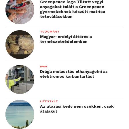
Greenpeace logo Tiltott vegyi
anyagokat talált a Greenpeace
gyermekeknek készült matrica
tetoválásokban
TUDOMÁNY
Magyar–erdélyi áttörés a
természetvédelemben
IPAR
Drága mulasztás elhanyagolni az
elektromos karbantartást
LIFESTYLE
Az utazási kedv nem csökken, csak
átalakul