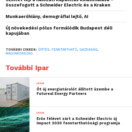
segítségével egy átlagos családi ház akár 50-70
összefogott a Schneider Electric és a Kraken
százalékkal kevesebb energiát fogyaszthat” –
Munkaerőhiány, demográfiai lejtő, AI
mondta Markovich Béla, a Mapei Kft. ügyvezetője.
Új növekedési pólus formálódik Budapest déli
A szakértő szerint az egyik leghasznosabb
kapujában
kormányzati kezdeményezés az új otthonfelújítási
program, amely célzott támogatásokkal ösztönzi a
TOVÁBBI CIKKEK:
ÉPÍTÉS
,
FENNTARTHATÓ
,
GAZDASÁG
,
lakosságot az épületek energetikai korszerűsítésére.
MAGYARORSZÁG
A program keretében elérhető vissza nem térítendő
További Ipar
támogatások és kedvezményes hitelkonstrukciók
jelentős segítséget nyújtanak a hőszigetelés, a
nyílászárócsere és a korszerű fűtési rendszerek
IPAR
telepítésének költségeihez. Markovich Béla
Öt új energiatárolót állított üzembe a
Futureal Energy Partners
azonban kiemeli, hogy a program hosszú távú
sikerességéhez elengedhetetlen a hozzáférhetőség
további bővítése és az adminisztráció
IPAR
egyszerűsítése, hogy még több család számára
Erős félévet zárt a Schneider Electric új
Impact 2030 fenntarthatósági programja
válhasson elérhetővé az energetikai korszerűsítés