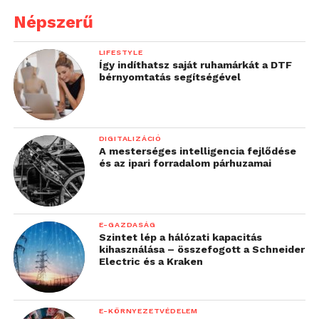
Népszerű
LIFESTYLE
Így indíthatsz saját ruhamárkát a DTF
bérnyomtatás segítségével
DIGITALIZÁCIÓ
A mesterséges intelligencia fejlődése
és az ipari forradalom párhuzamai
E-GAZDASÁG
Szintet lép a hálózati kapacitás
kihasználása – összefogott a Schneider
Electric és a Kraken
E-KÖRNYEZETVÉDELEM