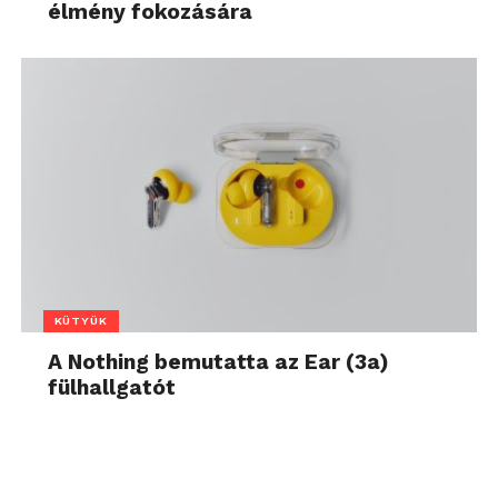
élmény fokozására
KÜTYÜK
A Nothing bemutatta az Ear (3a)
fülhallgatót