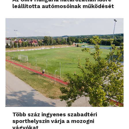
leállította autómosóinak működését
Több száz ingyenes szabadtéri
sporthelyszín várja a mozogni
vágyókat