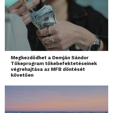
Megkezdődhet a Demján Sándor
Tőkeprogram tőkebefektetéseinek
végrehajtása az MFB döntését
követően