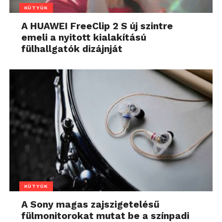
KÜTYÜK
A HUAWEI FreeClip 2 S új szintre
emeli a nyitott kialakítású
fülhallgatók dizájnját
KÜTYÜK
A Sony magas zajszigetelésű
fülmonitorokat mutat be a színpadi