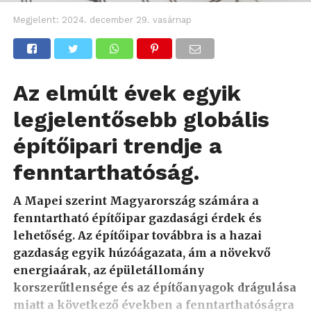
Megjelent:
2024. december 29. vasárnap
Az elmúlt évek egyik
legjelentősebb globális
építőipari trendje a
fenntarthatóság.
A Mapei szerint Magyarország számára a
fenntartható építőipar gazdasági érdek és
lehetőség. Az építőipar továbbra is a hazai
gazdaság egyik húzóágazata, ám a növekvő
energiaárak, az épületállomány
korszerűtlensége és az építőanyagok drágulása
miatt a következő években a fenntarthatóságra