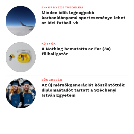
E-KÖRNYEZETVÉDELEM
Minden idők legnagyobb
karbonlábnyomú sporteseménye lehet
az idei futball-vb
KÜTYÜK
A Nothing bemutatta az Ear (3a)
fülhallgatót
BÜSZKESÉG
Az új mérnökgenerációt köszöntötték:
diplomaátadót tartott a Széchenyi
István Egyetem