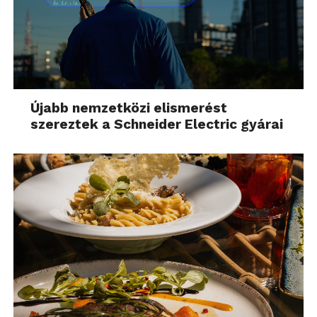
Újabb nemzetközi elismerést
szereztek a Schneider Electric gyárai