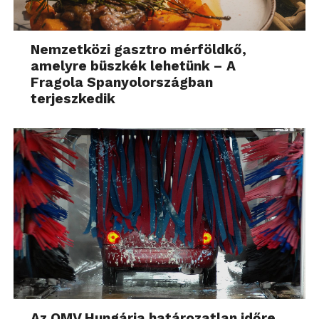
Nemzetközi gasztro mérföldkő,
amelyre büszkék lehetünk – A
Fragola Spanyolországban
terjeszkedik
Az OMV Hungária határozatlan időre