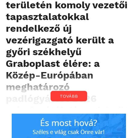
területén komoly vezetői
tapasztalatokkal
rendelkező új
vezérigazgató került a
győri székhelyű
Graboplast élére: a
Közép-Európában
meghatározó
padlógyártót 2026
TOVÁBB
márciusától Járomi Judit
irányítja.
A szakember közel 30 éve dolgozik vezető