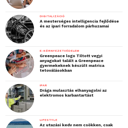
DIGITALIZÁCIÓ
A mesterséges intelligencia fejlődése
és az ipari forradalom párhuzamai
E-KÖRNYEZETVÉDELEM
Greenpeace logo Tiltott vegyi
anyagokat talált a Greenpeace
gyermekeknek készült matrica
tetoválásokban
IPAR
Drága mulasztás elhanyagolni az
elektromos karbantartást
LIFESTYLE
Az utazási kedv nem csökken, csak