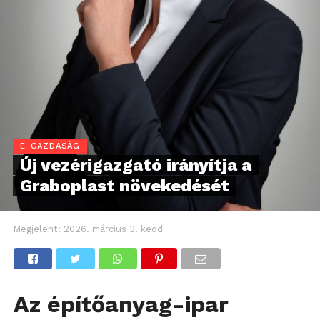
E-GAZDASÁG
Új vezérigazgató irányítja a
Graboplast növekedését
Megjelent:
2026. március 3. kedd
Az építőanyag-ipar