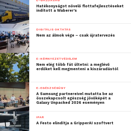
E-GAZDASÁG
Hatékonyságot növelő flottafejlesztéseket
indított a Waberer’s
DIGITÁLIS OKTATÁS
Nem az álmok vége – csak újratervezés
E-KÖRNYEZETVÉDELEM
Nem elég több fát ültetni: a meglévő
erdőket kell megmenteni a kiszáradástól
E-EGÉSZSÉGÜGY
A Samsung partnereivel mutatta be az
összekapcsolt egészség jövőképét a
Galaxy Unpacked 2026 eseményen
IPAR
A Festo elindítja a GripperAI szoftvert