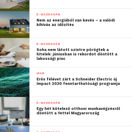
Graboplast versenyképességét Magyarországon és a
nemzetközi piacokon. A korábbi vezérigazgató
E-GAZDASÁG
Nem az energiából van kevés – a valódi
olyan informatikai és modern vállalatirányítási
kihívás az időzítés
rendszereket, illetve adatalapú folyamatokat vezetett
be, amelyek hozzájárultak ahhoz a strukturált
működéshez, amivel a Graboplast az erősödő
E-GAZDASÁG
Soha nem látott szintre pörögtek a
globális versenyben is képes helytállni speciális
hitelek: júniusban is rekordot döntött a
padló termékeivel. Ezek a fejlesztések stabil alapokat
lakossági piac
adnak a vállalat további növekedéséhez. A Wallis
Csoport ezúton is megköszöni az elmúlt évek
IPAR
Erős félévet zárt a Schneider Electric új
eredményeit Ivan Lászlónak, aki a jövőben a Wallis
Impact 2030 fenntarthatósági programja
Csoport más vállalatainál lát el további feladatokat.
E-GAZDASÁG
További friss híreket talál a
Technokrata
főoldalán!
Egy hét kötelező otthoni munkavégzésről
Csatlakozzon hozzánk a
Facebookon
is!
döntött a Yettel Magyarország