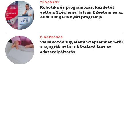
TUDOMÁNY
Robotika és programozás: kezdetét
vette a Széchenyi István Egyetem és az
Audi Hungaria nyári programja
E-GAZDASÁG
Vállalkozók figyelem! Szeptember 1-től
a nyugták után is kötelező lesz az
adatszolgáltatás