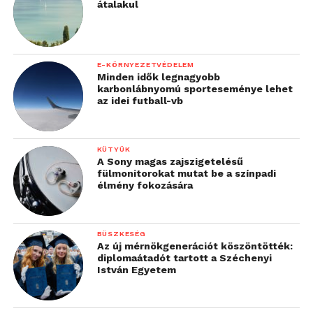
átalakul
E-KÖRNYEZETVÉDELEM
Minden idők legnagyobb
karbonlábnyomú sporteseménye lehet
az idei futball-vb
KÜTYÜK
A Sony magas zajszigetelésű
fülmonitorokat mutat be a színpadi
élmény fokozására
BÜSZKESÉG
Az új mérnökgenerációt köszöntötték:
diplomaátadót tartott a Széchenyi
István Egyetem