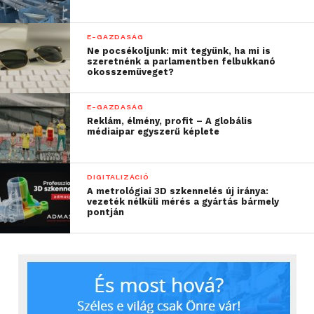
E-GAZDASÁG
Ne pocsékoljunk: mit tegyünk, ha mi is
szeretnénk a parlamentben felbukkanó
okosszemüveget?
E-GAZDASÁG
Reklám, élmény, profit – A globális
médiaipar egyszerű képlete
DIGITALIZÁCIÓ
A metrológiai 3D szkennelés új iránya:
vezeték nélküli mérés a gyártás bármely
pontján