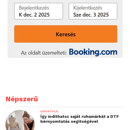
Népszerű
LIFESTYLE
Így indíthatsz saját ruhamárkát a DTF
bérnyomtatás segítségével