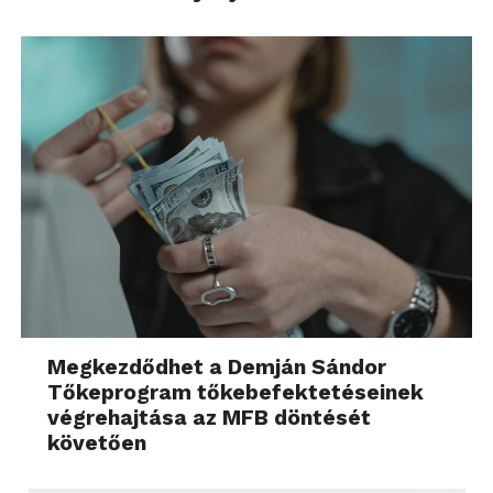
Megkezdődhet a Demján Sándor
Tőkeprogram tőkebefektetéseinek
végrehajtása az MFB döntését
követően