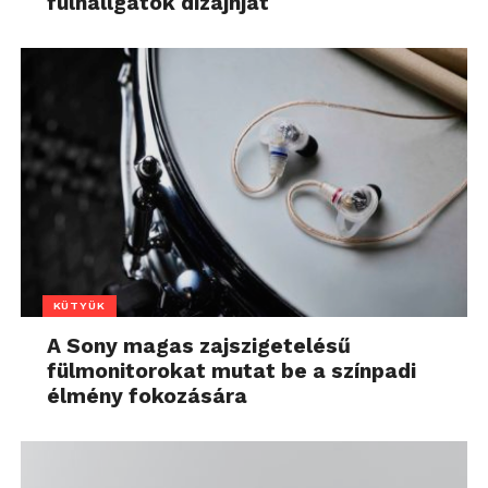
fülhallgatók dizájnját
KÜTYÜK
A Sony magas zajszigetelésű
fülmonitorokat mutat be a színpadi
élmény fokozására