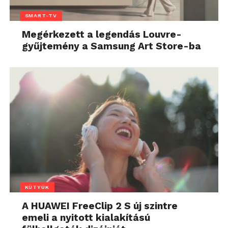
SMART-TV
Megérkezett a legendás Louvre-
gyűjtemény a Samsung Art Store-ba
KÜTYÜK
A HUAWEI FreeClip 2 S új szintre
emeli a nyitott kialakítású