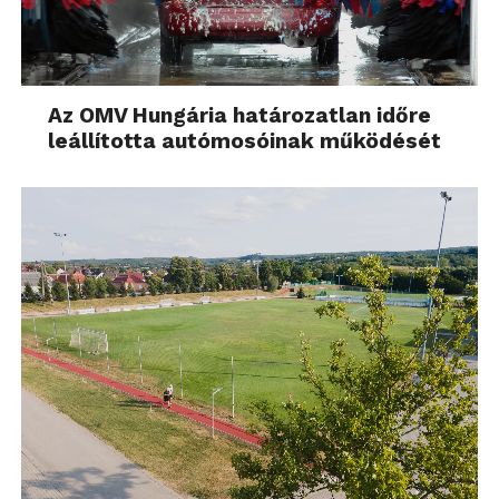
Az OMV Hungária határozatlan időre
leállította autómosóinak működését