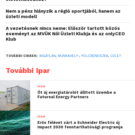
igazán kemény feladat. Szeretnénk kitűnni a piacon
abban is, hogy nem csak jelen vagyunk, hanem az
Nem a pénz hiányzik a régió sportjából, hanem az
UGP egyfajta minőségi színvonalat és a problémák
üzleti modell
optimális megoldását jelentse.
A vezetésnek nincs neme: Először tartott közös
eseményt az MVÜK Női Üzleti Klubja és az onlyCEO
„Konstans jó minőségű termékkel legyünk a piacon,
Klub
ahol a megbízhatóság nem kérdés. A cég neve legyen a
garancia arra, hogy a termék is kiváló.” – Fehér Zsolt,
TOVÁBBI CIKKEK:
INGATLAN
,
MUNKAHELY-
,
POLCRENDSZER
,
ÜZLET
UGP Kft.
További Ipar
IPAR
Öt új energiatárolót állított üzembe a
Futureal Energy Partners
IPAR
Erős félévet zárt a Schneider Electric új
Impact 2030 fenntarthatósági programja