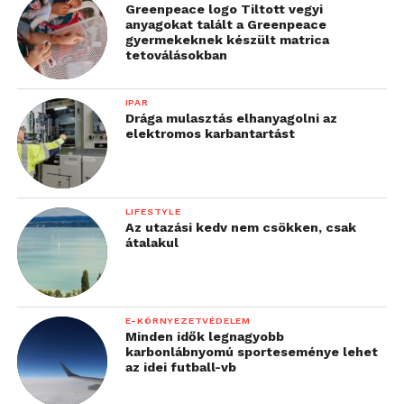
Greenpeace logo Tiltott vegyi
Segítünk berendezni üzletét, keressen minket
anyagokat talált a Greenpeace
gyermekeknek készült matrica
elérhetőségeinken!
tetoválásokban
Felmérjük a kívánt élelmiszerüzlet méreteit, és a
IPAR
raktár kapacitásunkat, kirakati lehetőségeinket, a
Drága mulasztás elhanyagolni az
vásárlói körünket, szokásokat és a vásárlói
elektromos karbantartást
kapacitást.
Élelmiszer üzletnél a különböző termék áruk
LIFESTYLE
kihelyezése és vevők terelése a legfontosabb
Az utazási kedv nem csökken, csak
szempont.
átalakul
A vásárlói útvonal pontos megtervezése az üzletbe
belépés és kilépés folyamata elsődleges szempont.
E-KÖRNYEZETVÉDELEM
Minden idők legnagyobb
karbonlábnyomú sporteseménye lehet
az idei futball-vb