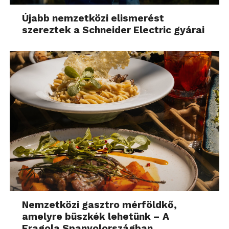
Újabb nemzetközi elismerést
Az üzlet hátsó részében kialakított raklapos
szereztek a Schneider Electric gyárai
termékek, vagy a nagy csomagolású termékek
helyezhetőek el.
Nemzetközi gasztro mérföldkő,
amelyre büszkék lehetünk – A
Fragola Spanyolországban