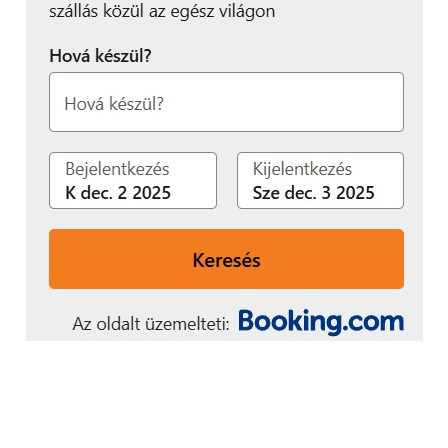
bemutathatók a termékek. Az üzletberendezési
kiegészítők segítséget jelentenek például kőműves
szerszámok, simítók és glettvasak kihelyezése
esetén is.
Kiszolgáló pultok
A pultrendszerek a műszaki üzletekben is nagyon
fontos szerepet kapnak, mert itt a termék
bemutatására is használják. Az UGP moduláris
pultrendszere erre kimondottan alkalmas,
összeállíthatjuk a beépített pénzfiókos egységet egy
sima átadó felületes egységgel, valamint
pultmagasítókat is kihelyezhetünk, hogy közelebb
hozzuk a termékeket az ügyfelekhez. Kialakíthatunk
hosszú pultsorokat vagy L alakú, U alakú
sarokkialakításokat. De tradícionális és egyben
modern pénztárpultok is vannak kínálatunkban.