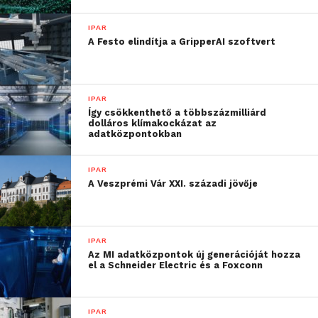
IPAR
A Festo elindítja a GripperAI szoftvert
IPAR
Így csökkenthető a többszázmilliárd
dolláros klímakockázat az
adatközpontokban
IPAR
A Veszprémi Vár XXI. századi jövője
IPAR
Az MI adatközpontok új generációját hozza
el a Schneider Electric és a Foxconn
IPAR