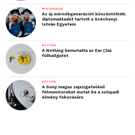
BÜSZKESÉG
Az új mérnökgenerációt köszöntötték:
diplomaátadót tartott a Széchenyi
István Egyetem
KÜTYÜK
A Nothing bemutatta az Ear (3a)
Az üzletbe lépéskor a kosarak, a nagyobb bevásárló
fülhallgatót
kocsik könnyű megtalálása a vevőnek, az első
benyomása.
KÜTYÜK
A Sony magas zajszigetelésű
fülmonitorokat mutat be a színpadi
élmény fokozására