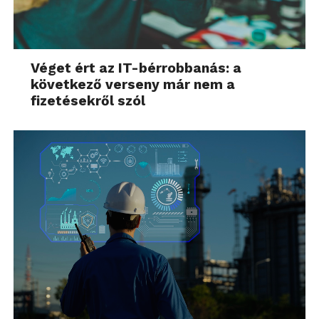
tűnnek üresnek.
Az árazás
sem probléma, plexi lengő és fix ár sineink,
amiket a polcok elejébe húznak biztosítják a
Véget ért az IT-bérrobbanás: a
mindenkori friss árakat, könnyen cserélhető és
következő verseny már nem a
hosszútávú megoldásra.
fizetésekről szól