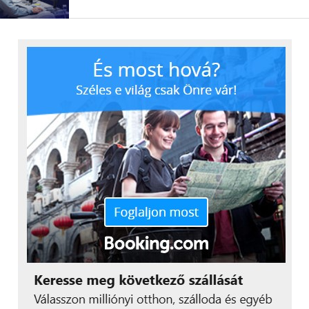
állíthatók, a termék méreteihez igazítva. A polctartók
dönthető típusokban is kaphatók. Lépcsőzetes
kialakítást is javaslunk, mely szerint az alsó bázis
polc mélyebb, felette pedig csökkenő polcmélységű
polcokat helyezünk el. Szerszámáruházak, gyakran
alkalmazzák az egyforma mélységű polcozást is,
például az automata készlet rendelés miatt.
Szálanyag kihelyezése, például az élvédők
függőleges bemutatása is megoldható. Az
polcrendszer oszlop perforációjába elhelyezhető
összekötő, melyen tartókar segítségével
szekcionálhatjuk fajta és szín szerint a
szálanyagokat.
Polclapokra ársín kihelyezést javaslunk, terméktől
függően rácselőlapok és a rácsosztók kihelyezése is
szükségees lehet a polcokon, így szekcionáltan