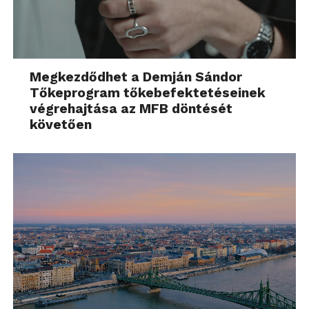
ajánljuk az akciós vagy zacskós termékeknek.
Megkezdődhet a Demján Sándor
Tőkeprogram tőkebefektetéseinek
végrehajtása az MFB döntését
követően