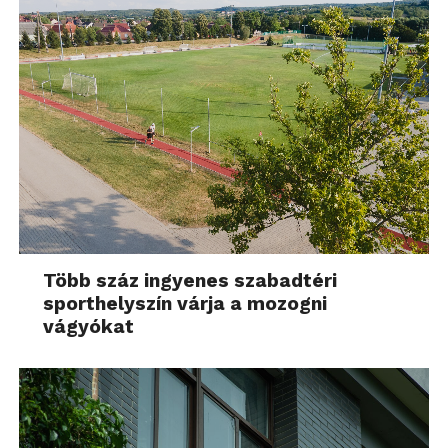
Több száz ingyenes szabadtéri
sporthelyszín várja a mozogni
vágyókat