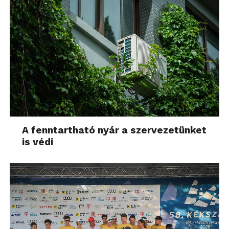
A pék áru a polcrendszeren a kosarakban helyezhető
el, zárt csomagolásban, vagy plexi mögött higiéniai
okokból.
A fenntartható nyár a szervezetünket
is védi