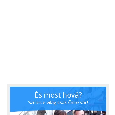
A termékek szelektálása sok sajátosságot igényel.