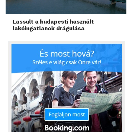
Lassult a budapesti használt
A pénztárpultokat elérve mindenképp használjunk
lakóingatlanok drágulása
„megállító” polcokat, amelyen édességet, pl.
gumicukor, rágó, zabszelet vagy használati tárgyakat
pl. elem, szemüveg kendő, helyezünk el, utolsó
pillanatban a vásárló ösztönzésére. A perforált
hátfalas rendszerüknél különböző méretű és
vastagságú kampókon ezeket a termékeket
választékosan kínálhatjuk.
A pénztárpultjaink az üzlet méreteitől és vásárló
számától függően lehet mechanikus kisebb vagy
futószalagos nagyobb méretben rendelhetőek.