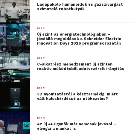
Ládapakoló humanoidok és gázszivárgást
elhelyezhetünk, bővebb termékkínálatot bemutatva.
szimatoló robotkutyák
Termékkihelyezés
IPAR
Ügyfeleink megismertetik velünk
Új szint az energiatechnológiában –
termékcsoportjaikat, mely szerint javasoljuk a
jövőálló megoldások a Schneider Electric
Innovation Days 2026 programsorozatán
polcos vagy perforált hátfalas kihelyezést az
akasztós termékeknek. Szimpla vagy dupla
IPAR
kialakítású kampókat választhatnak, különböző
C-alkatrész menedzsment új szinten:
hosszméretben. A termék súlyától függően,
reaktív működésből adatvezérelt irányítás
huzalból vagy köracélból készített kampókat
igazíthatjuk az árucikk súlyához.
IPAR
3D nyomtatástól a késztermékig: miért
A polcok alsó megerősítéssel rendelkeznek, ezért az
vált kulcskérdéssé az utókezelés?
UGP üzletberendezés terhelhetősége magas. A
polcos kihelyezésnél nyugodtan kihelyezhetjük a
IPAR
nehéz vödrös vagy zsákos terméket is.
Az új AI-ügynök már nemcsak javasol –
elvégzi a munkát is
A polcmagasságok 50 mm-ként magasságban