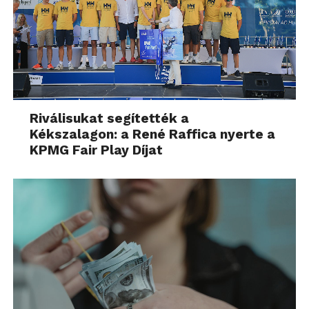
Riválisukat segítették a
Kékszalagon: a René Raffica nyerte a
KPMG Fair Play Díjat
A középső haladási iránynál a kosaras lehetőségeket