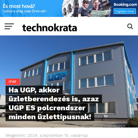
IPAR
Ha UGP, akkor
üzletberendezés is, azaz
UGP ES polcrendszer
minden üzlettípusnak!
Megjelent:
2024. szeptember 15. vasárnap