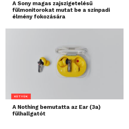
A Sony magas zajszigetelésű
fülmonitorokat mutat be a színpadi
élmény fokozására
KÜTYÜK
A Nothing bemutatta az Ear (3a)
fülhallgatót