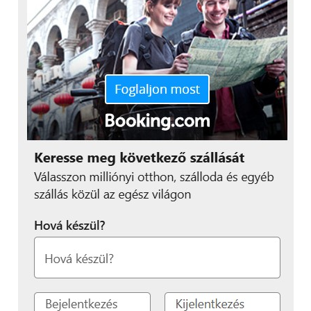
Az üzlet szellőzésénél figyelembe veszik, hogy a
zöldség-gyümölcs kihelyezések a bejárat közelében
helyezkedjenek el. Ha a tér engedi kétoldalas
gondolákon, egyik oldalon a zöldség, másik oldalon
a gyümölcs helyezkedik el. A gondolák két végén a
zsákos és nagyobb dobozos zöldség-gyümölcs
helyezhető el. Itt az UGP üzletberendezés RAL7015
antracit szürke színben lévő gondolája látható.