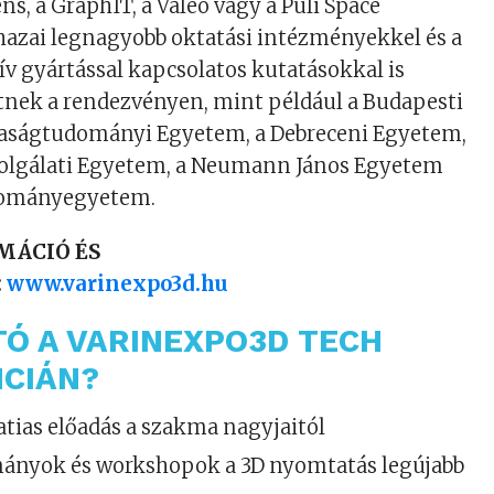
ns, a GraphIT, a Valeo vagy a Puli Space
hazai legnagyobb oktatási intézményekkel és a
tív gyártással kapcsolatos kutatásokkal is
ek a rendezvényen, mint például a Budapesti
aságtudományi Egyetem, a Debreceni Egyetem,
olgálati Egyetem, a Neumann János Egyetem
udományegyetem.
MÁCIÓ ÉS
:
www.varinexpo3d.hu
TÓ A VARINEXPO3D TECH
CIÁN?
atias előadás a szakma nagyjaitól
ányok és workshopok a 3D nyomtatás legújabb