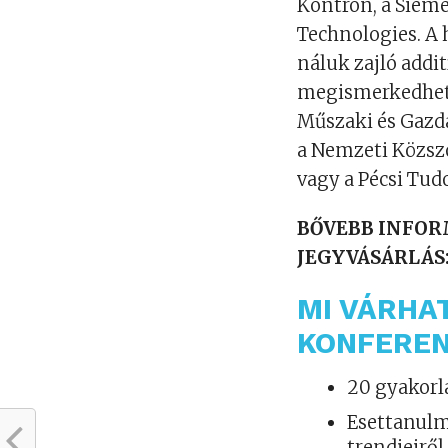
Kontron, a Sieme
Technologies. A 
náluk zajló addi
megismerkedhetn
Műszaki és Gazd
a Nemzeti Közsz
vagy a Pécsi T
BŐVEBB INFOR
JEGYVÁSÁRLÁS
MI VÁRHA
KONFEREN
20 gyakorl
Esettanulm
trendjeiről