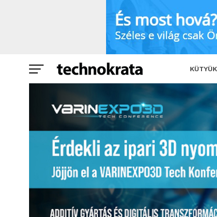
VARINEXPO3D – Az ország első számú 3D
KÜTYÜK