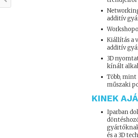
Networking
additív gyár
Workshopok
Kiállítás a
additív gy
3D nyomtat
kínált alk
Több, mint 
műszaki po
KINEK AJÁ
Iparban d
döntéshozó
gyártóknak,
és a 3D te