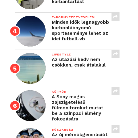
karbantartást
E-KÖRNYEZETVÉDELEM
Minden idők legnagyobb
karbonlábnyomú
sporteseménye lehet az
idei futball-vb
LIFESTYLE
Az utazási kedv nem
csökken, csak átalakul
KÜTYÜK
A Sony magas
zajszigetelésű
fülmonitorokat mutat
be a színpadi élmény
fokozására
BÜSZKESÉG
Az új mérnökgenerációt