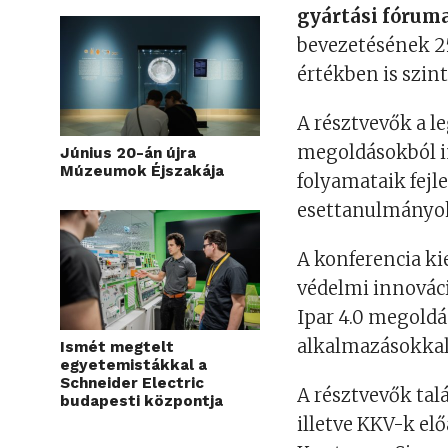
gyártási fórum
bevezetésének 2
értékben is szint
A résztvevők a l
megoldásokból in
Június 20-án újra
Múzeumok Éjszakája
folyamataik fejl
esettanulmányok
A konferencia kie
védelmi innováci
Ipar 4.0 megoldá
alkalmazásokkal
Ismét megtelt
egyetemistákkal a
Schneider Electric
A résztvevők tal
budapesti központja
illetve KKV-k előa