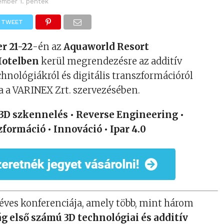
ember 1. péntek
TWEET
r 21-22
-én az
Aquaworld Resort
Hotelben
kerül megrendezésre az additív
chnológiákról és digitális transzformációról
a a VARINEX Zrt. szervezésében.
3D szkennelés • Reverse Engineering •
zformáció • Innováció • Ipar 4.0
éves konferenciája, amely több, mint három
ág első számú 3D technológiai és additív