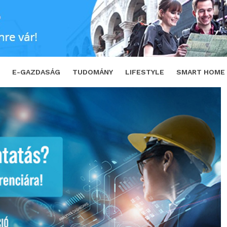
 technológiai és additív gyártási fóruma
E-GAZDASÁG
TUDOMÁNY
LIFESTYLE
SMART HOME