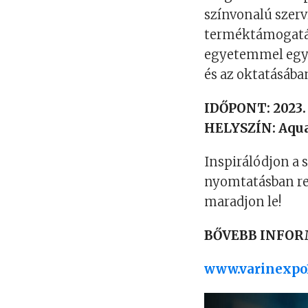
színvonalú szervi
terméktámogatásá
egyetemmel egy
és az oktatásába
IDŐPONT: 2023. 
HELYSZÍN: Aqua
Inspirálódjon a 
nyomtatásban re
maradjon le!
BŐVEBB INFOR
www.varinexpo