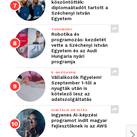
köszöntötték:
diplomaátadót tartott a
Széchenyi István
Egyetem
TUDOMÁNY
Robotika és
programozás: kezdetét
vette a Széchenyi István
Egyetem és az Audi
Hungaria nyári
programja
E-GAZDASÁG
Vállalkozók figyelem!
Szeptember 1-től a
nyugták után is
kötelező lesz az
adatszolgáltatás
DIGITÁLIS OKTATÁS
Ingyenes AI-képzési
programot indít magyar
fejlesztőknek is az AWS