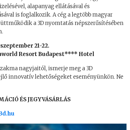
zelésével, alapanyag ellátásával és
val is foglalkozik. A cég a legtöbb magyar
üttműködik a 3D nyomtatás népszerűsítésében
n.
szeptember 21-22.
world Resort Budapest**** Hotel
szakma nagyjaitól, ismerje meg a 3D
jlő innovatív lehetőségeket eseményünkön. Ne
MÁCIÓ ÉS JEGYVÁSÁRLÁS
3d.hu