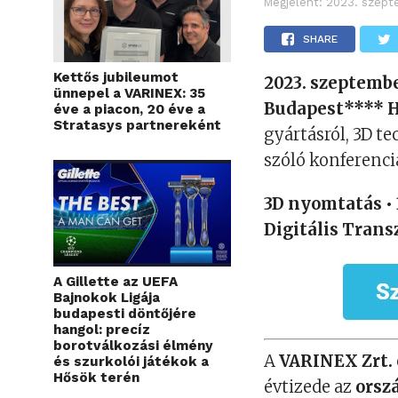
Megjelent:
2023. szept
SHARE
Kettős jubileumot
2023. szeptembe
ünnepel a VARINEX: 35
Budapest****
éve a piacon, 20 éve a
Stratasys partnereként
gyártásról, 3D te
szóló konferenci
3D nyomtatás • 
Digitális Trans
A Gillette az UEFA
Bajnokok Ligája
budapesti döntőjére
hangol: precíz
borotválkozási élmény
A
VARINEX Zrt.
és szurkolói játékok a
Hősök terén
évtizede az
orsz