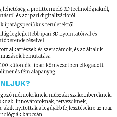
 lehetőség a profittermelő 3D technológiákról,
tásról és az ipari digitalizációról
 iparágspecifikus területekről
 világ legfejlettebb ipari 3D nyomtatóival és
ártóberendezéseivel
ott alkatrészek és szerszámok, és az általuk
almazások bemutatása
100 különféle, ipari környezetben elfogadott
limer és fém alapanyag
NLJUK?​
olgozó mérnököknek, műszaki szakembereknek,
knak, innovátoroknak, tervezőknek,
 akik nyitottak a legújabb fejlesztésekre az ipar
chnológiák kapcsán.