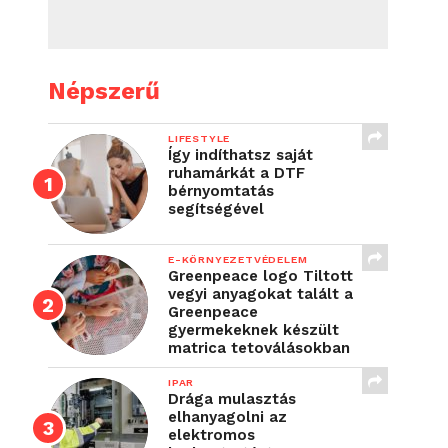
Népszerű
LIFESTYLE
Így indíthatsz saját
ruhamárkát a DTF
bérnyomtatás
segítségével
E-KÖRNYEZETVÉDELEM
Greenpeace logo Tiltott
vegyi anyagokat talált a
Greenpeace
gyermekeknek készült
matrica tetoválásokban
IPAR
Drága mulasztás
elhanyagolni az
elektromos