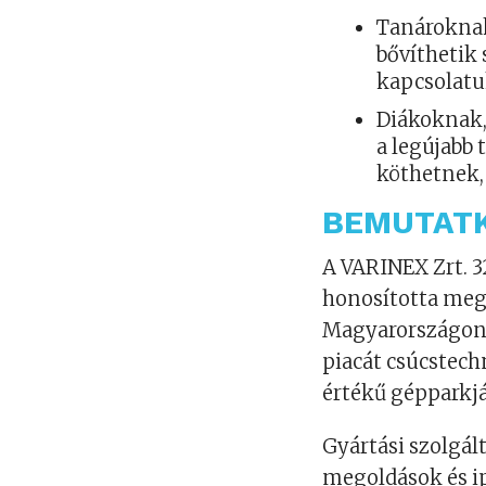
Tanároknak
bővíthetik
kapcsolatuk
Diákoknak,
a legújabb
köthetnek,
BEMUTATK
A VARINEX Zrt. 3
honosította meg 
Magyarországon. 
piacát csúcstechn
értékű gépparkjá
Gyártási szolgál
megoldások és ip