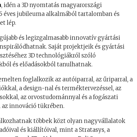
a
, idén a 3D nyomtatás magyarországi
5 éves jubileuma alkalmából tartalomban és
et lép.
egújabb és legizgalmasabb innovatív gyártási
spirálódhatnak. Saját projektjeik és gyártási
esztéséhez 3D technológiákról szóló
ból és előadásokból tanulhatnak.
melten foglalkozik az autóiparral, az űriparral, a
ókkal, a design-nal és terméktervezéssel, az
sokkal, az orvostudománnyal és a fogászati
 az innováció tükrében.
álkozhatnak többek közt olyan nagyvállalatok
dóival és kiállítóival, mint a Stratasys, a