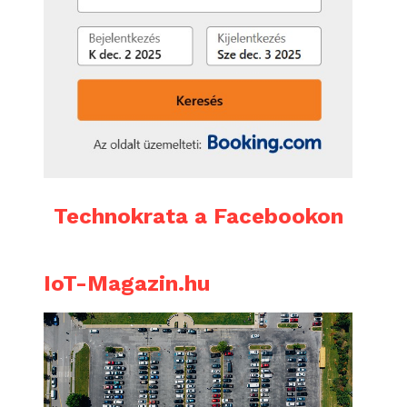
Technokrata a Facebookon
IoT-Magazin.hu