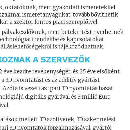
, oktatóknak, mert gyakorlati ismeretekkel
 szakmai ismeretanyagukat, tovább bővíthetik
at a szektor fontos piaci szereplőivel.
 pályakezdőknek, mert betekintést nyerhetnek
 technológiai trendekbe és kapcsolatokat
 álláslehetőségekről is tájékozódhatnak.
OZNAK A SZERVEZŐK
2 éve kezdte tevékenységét, és 25 éve elsőként
a 3D nyomtatást és az additív gyártást
Azóta is vezeti az ipari 3D nyomtatás hazai
ológiájú digitális gyárával és 3 millió Euro
val.
tatások mellett 3D szoftverek, 3D szkennelési
ari 3D nyomtatók forgalmazásával, gyártói