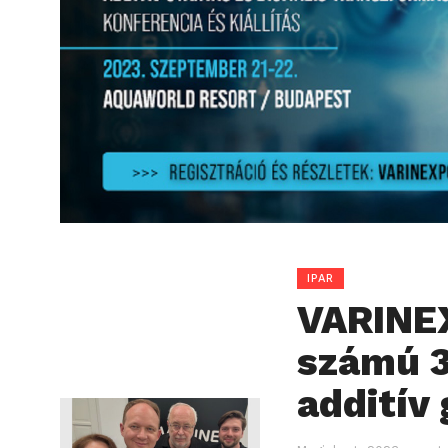
IPAR
VARINEX
számú 3
additív