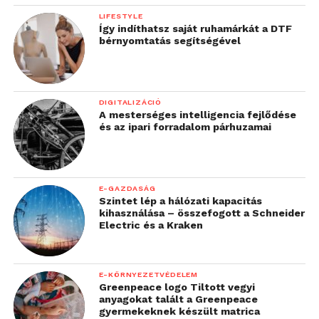
LIFESTYLE
Így indíthatsz saját ruhamárkát a DTF
bérnyomtatás segítségével
DIGITALIZÁCIÓ
A mesterséges intelligencia fejlődése
és az ipari forradalom párhuzamai
E-GAZDASÁG
Szintet lép a hálózati kapacitás
kihasználása – összefogott a Schneider
Electric és a Kraken
E-KÖRNYEZETVÉDELEM
Greenpeace logo Tiltott vegyi
anyagokat talált a Greenpeace
gyermekeknek készült matrica