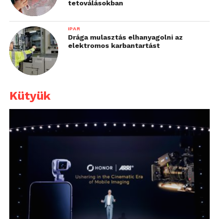
tetoválásokban
IPAR
Drága mulasztás elhanyagolni az
elektromos karbantartást
Kütyük