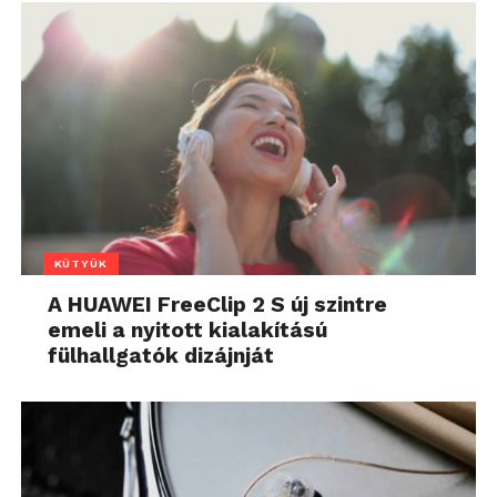
KÜTYÜK
A HUAWEI FreeClip 2 S új szintre
emeli a nyitott kialakítású
fülhallgatók dizájnját