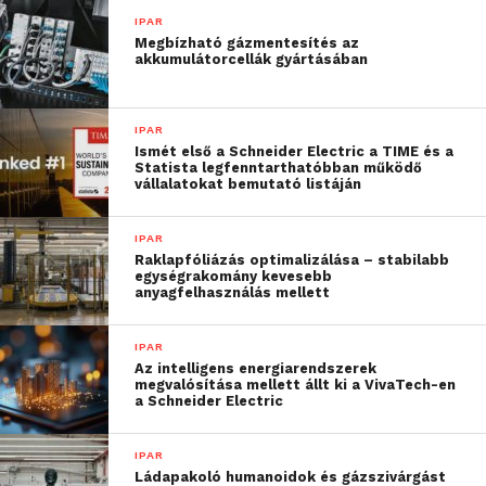
is érkezett hozzánk,
IPAR
Megbízható gázmentesítés az
ugyanis kaptunk egy
akkumulátorcellák gyártásában
második körös
befektetést a Solus
IPAR
Ismét első a Schneider Electric a TIME és a
Capitaltól, aminek
Statista legfenntarthatóbban működő
vállalatokat bemutató listáján
segítségével a prodHost
egy Ipar 4.0-ás szenzoros
IPAR
Raklapfóliázás optimalizálása – stabilabb
technológiával
egységrakomány kevesebb
anyagfelhasználás mellett
kiegészítve komplex
megoldássá válik. Mindez
IPAR
Az intelligens energiarendszerek
a felhasználóink számára
megvalósítása mellett állt ki a VivaTech-en
a Schneider Electric
annyit jelent majd, hogy
nem csak a gyártási
IPAR
Ládapakoló humanoidok és gázszivárgást