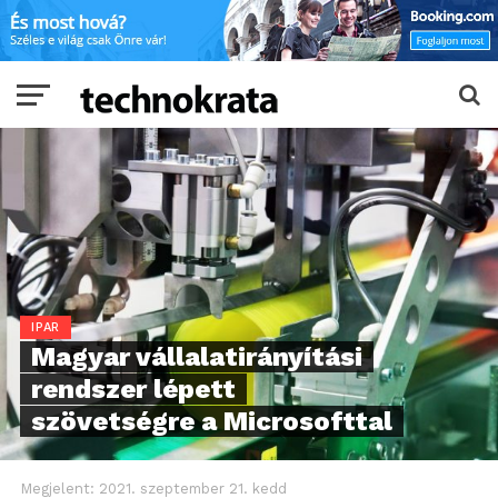
IPAR
Magyar vállalatirányítási
rendszer lépett
szövetségre a Microsofttal
Megjelent:
2021. szeptember 21. kedd