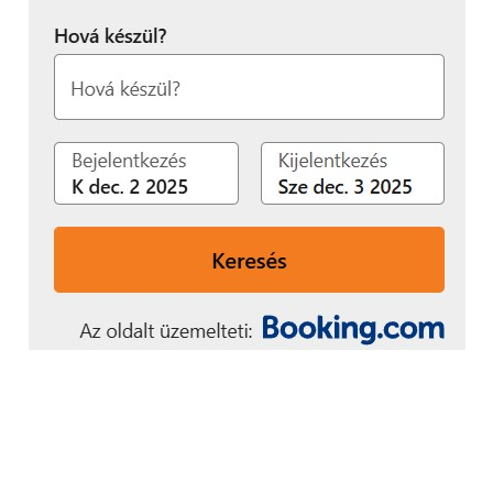
Mint az interjúból kiderült, a hosszú távú terv
egyértelműen az, hogy a világmárka és a magyar
prodHost együtt léphessen be a gyártóvállalatok
piacára.