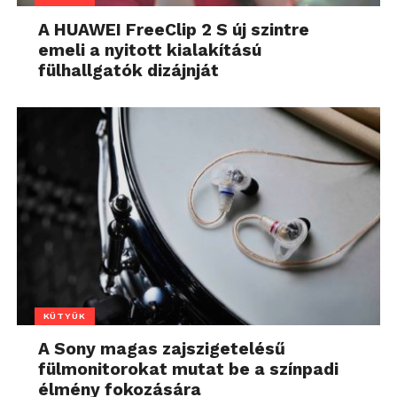
A HUAWEI FreeClip 2 S új szintre
emeli a nyitott kialakítású
fülhallgatók dizájnját
KÜTYÜK
A Sony magas zajszigetelésű
fülmonitorokat mutat be a színpadi
élmény fokozására