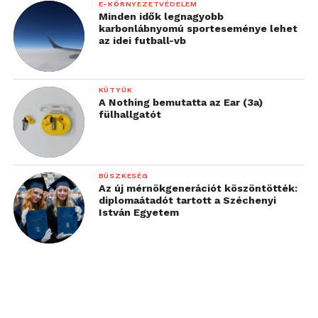
E-KÖRNYEZETVÉDELEM
Minden idők legnagyobb
karbonlábnyomú sporteseménye lehet
az idei futball-vb
KÜTYÜK
A Nothing bemutatta az Ear (3a)
fülhallgatót
BÜSZKESÉG
Az új mérnökgenerációt köszöntötték:
diplomaátadót tartott a Széchenyi
István Egyetem