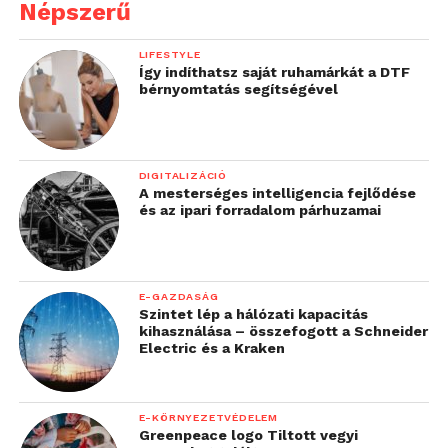
Népszerű
LIFESTYLE
Így indíthatsz saját ruhamárkát a DTF
bérnyomtatás segítségével
DIGITALIZÁCIÓ
A mesterséges intelligencia fejlődése
és az ipari forradalom párhuzamai
E-GAZDASÁG
Szintet lép a hálózati kapacitás
kihasználása – összefogott a Schneider
Electric és a Kraken
E-KÖRNYEZETVÉDELEM
Greenpeace logo Tiltott vegyi