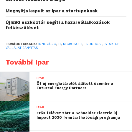
A programba való bekerülés rangos elismerést
Megnyitja kapuit az ipar a startupoknak
jelent a világ bármely pontján. Magyarországról a
prodHost vállalatirányítási rendszer
Új ESG eszköztár segíti a hazai vállalkozások
ekkel foglalkozó
felkészülését
startup érdemelte ki ezt a közelmúltban, melynek
révén első lépésként a Microsoft online piacterén, az
Appsource
-on jelennek meg, amin keresztül
TOVÁBBI CIKKEK:
INNOVÁCIÓ
,
IT
,
MICROSOFT
,
PRODHOST
,
STARTUP
,
VÁLLALATIRÁNYÍTÁS
elérhetik a nemzetközi piacokat is.
További Ipar
Szigorú követelmények
teljesítése után került a
IPAR
Öt új energiatárolót állított üzembe a
prodHost a Microsoft for
Futureal Energy Partners
Startups Programba
IPAR
A
Microsoft for Startups
Programba és a
Erős félévet zárt a Schneider Electric új
jövőbemutató tervekbe
Berkovics Dalma, a
Impact 2030 fenntarthatósági programja
program magyarországi képviselője
és
Gulyás
Szabolcs, a prodHost ERP-rendszer ügyvezetője