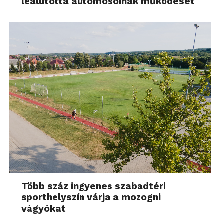
leállította autómosóinak működését
Több száz ingyenes szabadtéri
sporthelyszín várja a mozogni
vágyókat