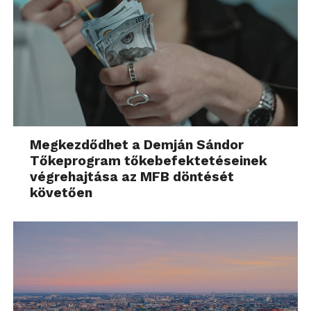
Megkezdődhet a Demján Sándor
Tőkeprogram tőkebefektetéseinek
végrehajtása az MFB döntését
követően