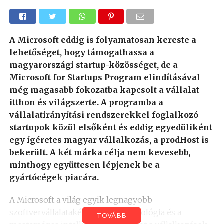
A Microsoft eddig is folyamatosan kereste a
lehetőséget, hogy támogathassa a
magyarországi startup-közösséget, de a
Microsoft for Startups Program elindításával
még magasabb fokozatba kapcsolt a vállalat
itthon és világszerte. A programba a
vállalatirányítási rendszerekkel foglalkozó
startupok közül elsőként és eddig egyedüliként
egy ígéretes magyar vállalkozás, a prodHost is
bekerült. A két márka célja nem kevesebb,
minthogy együttesen lépjenek be a
gyártócégek piacára.
A Microsoft a világ egyik legnagyobb
szoftvervállalataként a felhőtechnológia és a
TOVÁBB