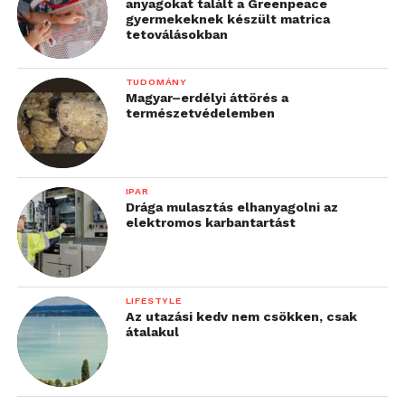
anyagokat talált a Greenpeace
gyermekeknek készült matrica
tetoválásokban
TUDOMÁNY
Magyar–erdélyi áttörés a
természetvédelemben
IPAR
Drága mulasztás elhanyagolni az
elektromos karbantartást
LIFESTYLE
Az utazási kedv nem csökken, csak
átalakul