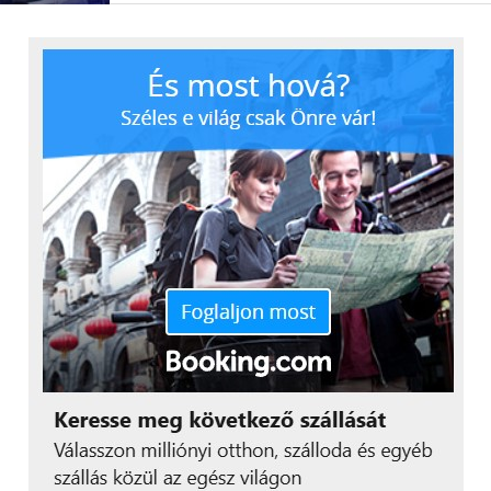
A Microsoft szakembere szerint kiválóak a magyar
egyetemek képzései, roppant tehetségesek a
fiatalok. A jelentkezőket, így a prodHost csapatát is
komoly górcső alá vették, és azt gondolták, nagyon
izgalmas megoldást nyújtanak az ügyfeleik részére,
amelyben látják az összefonódás lehetőségét mind
üzletileg, mind technológiailag.
„A prodHost egy érett
fázisban lévő megoldást
kínál, amelyben nagy és
globális potenciál rejlik,
amelyet együtt
szeretnénk kiaknázni” –
mondja
Berkovics Dalma.