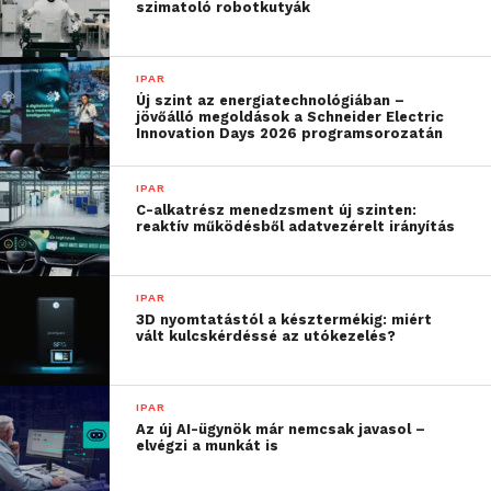
területet
szimatoló robotkutyák
monitorozhatják, hanem
a gépeiket,
IPAR
Új szint az energiatechnológiában –
berendezéseiket is. A
jövőálló megoldások a Schneider Electric
Innovation Days 2026 programsorozatán
különböző technológiai
adatokkal együtt pedig
IPAR
C-alkatrész menedzsment új szinten:
hatékonyabb lehet a
reaktív működésből adatvezérelt irányítás
gyártás, jobb minőségű az
áru, optimálisabb az
IPAR
3D nyomtatástól a késztermékig: miért
erőforrás-gazdálkodás” –
vált kulcskérdéssé az utókezelés?
mondja
Gulyás Szabolcs.
IPAR
Együttesen lépnek be a
Az új AI-ügynök már nemcsak javasol –
elvégzi a munkát is
gyártó cégek piacára