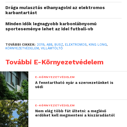
keretében a King Long cég az e-busz tervezését és
szerelését végzi, míg az ABB az út menti
Drága mulasztás elhanyagolni az elektromos
karbantartást
töltőállomásból, áramátviteli rendszerből és a
fedélzeti akkumulátorból álló TOSA villámtöltő
Minden idők legnagyobb karbonlábnyomú
megoldást szállítja.
sporteseménye lehet az idei futball-vb
TOVÁBBI CIKKEK:
2019
,
ABB
,
BUSZ
,
ELEKTROMOS
,
KING LONG
,
KÖRNYEZETVÉDELEM
,
VILLÁMTÖLTŐ
További E-Környezetvédelem
E-KÖRNYEZETVÉDELEM
A villámtöltő megoldás esetében nincs szükség a
A fenntartható nyár a szervezetünket is
védi
költséges felsővezetékekre. A megoldás
segítségével a tömegközlekedési vállalatok
járműflottájukat kibocsátásmentes, csendes,
E-KÖRNYEZETVÉDELEM
költséghatékony és környezetbarát e-buszok
Nem elég több fát ültetni: a meglévő
erdőket kell megmenteni a kiszáradástól
üzembe helyezésével fejleszthetik tovább.