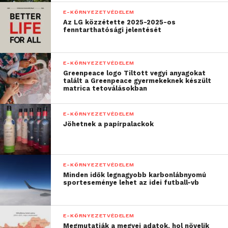
„A felső töltőkar
E-KÖRNYEZETVÉDELEM
Az LG közzétette 2025-2025-os
kevesebb mint egy
fenntarthatósági jelentését
másodperc alatt
csatlakozik a járműhöz,
E-KÖRNYEZETVÉDELEM
Greenpeace logo Tiltott vegyi anyagokat
és megkezdődhet az
talált a Greenpeace gyermekeknek készült
matrica tetoválásokban
akkumulátor töltése. Az
ABB TOSA rendszere,
E-KÖRNYEZETVÉDELEM
Jöhetnek a papírpalackok
amely gyorsaságot és
rugalmasságot biztosít az
akkumulátortöltésben,
E-KÖRNYEZETVÉDELEM
Minden idők legnagyobb karbonlábnyomú
ideális megoldást kínál a
sporteseménye lehet az idei futball-vb
nagy utasforgalmat
bonyolító, nagy
E-KÖRNYEZETVÉDELEM
Megmutatják a megyei adatok, hol növelik