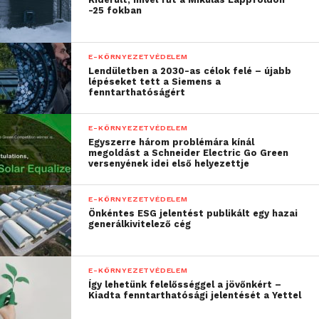
-25 fokban
E-KÖRNYEZETVÉDELEM
Lendületben a 2030-as célok felé – újabb
lépéseket tett a Siemens a
fenntarthatóságért
E-KÖRNYEZETVÉDELEM
Egyszerre három problémára kínál
megoldást a Schneider Electric Go Green
versenyének idei első helyezettje
E-KÖRNYEZETVÉDELEM
Önkéntes ESG jelentést publikált egy hazai
generálkivitelező cég
E-KÖRNYEZETVÉDELEM
Így lehetünk felelősséggel a jövőnkért –
Kiadta fenntarthatósági jelentését a Yettel