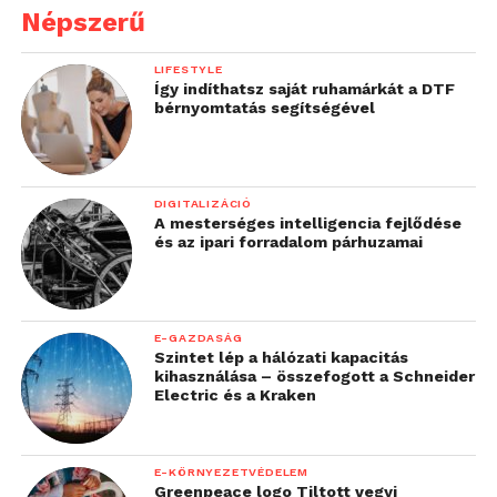
Népszerű
LIFESTYLE
Így indíthatsz saját ruhamárkát a DTF
bérnyomtatás segítségével
DIGITALIZÁCIÓ
A mesterséges intelligencia fejlődése
és az ipari forradalom párhuzamai
E-GAZDASÁG
Szintet lép a hálózati kapacitás
kihasználása – összefogott a Schneider
Electric és a Kraken
E-KÖRNYEZETVÉDELEM
Greenpeace logo Tiltott vegyi