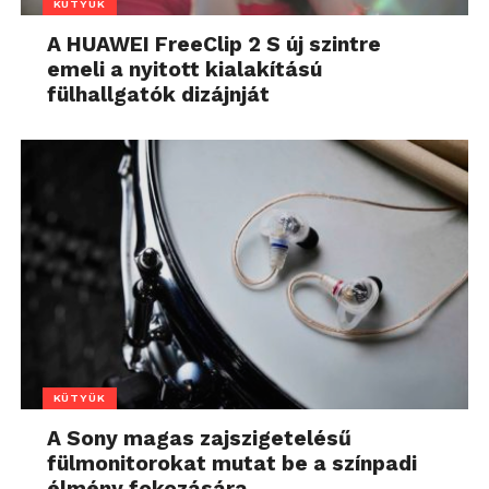
KÜTYÜK
A HUAWEI FreeClip 2 S új szintre
emeli a nyitott kialakítású
fülhallgatók dizájnját
KÜTYÜK
A Sony magas zajszigetelésű
fülmonitorokat mutat be a színpadi
élmény fokozására