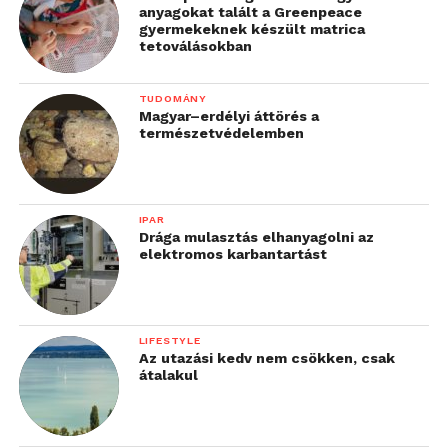
anyagokat talált a Greenpeace
gyermekeknek készült matrica
tetoválásokban
TUDOMÁNY
Magyar–erdélyi áttörés a
természetvédelemben
IPAR
Drága mulasztás elhanyagolni az
elektromos karbantartást
LIFESTYLE
Az utazási kedv nem csökken, csak
átalakul