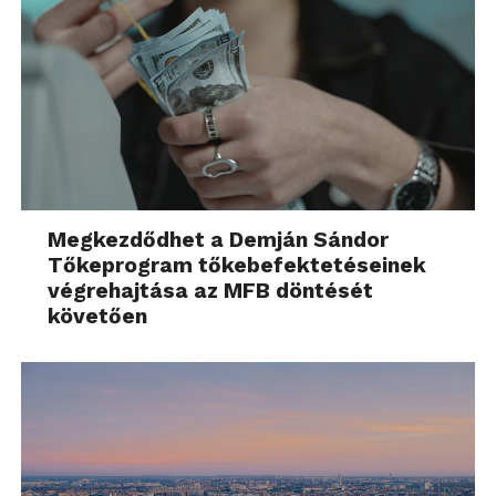
Megkezdődhet a Demján Sándor
Tőkeprogram tőkebefektetéseinek
végrehajtása az MFB döntését
követően