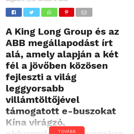
A King Long Group és az
ABB megállapodást írt
alá, amely alapján a két
fél a jövőben közösen
fejleszti a világ
leggyorsabb
villámtöltőjével
támogatott e-buszokat
Kína virágzó,
akkumulátoros buszokra
TOVÁBB