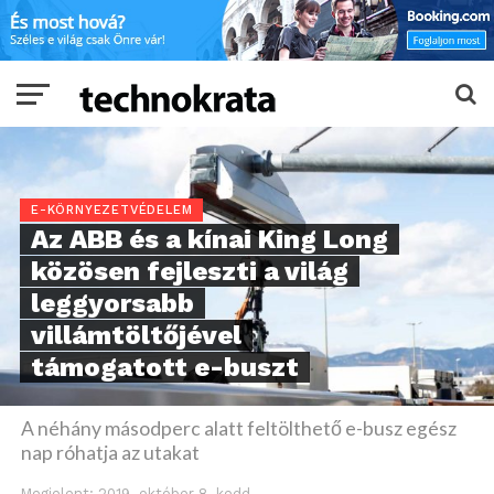
E-KÖRNYEZETVÉDELEM
Az ABB és a kínai King Long
közösen fejleszti a világ
leggyorsabb
villámtöltőjével
támogatott e-buszt
A néhány másodperc alatt feltölthető e-busz egész
nap róhatja az utakat
Megjelent:
2019. október 8. kedd