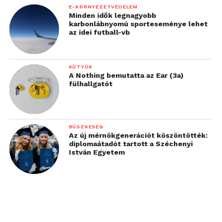
E-KÖRNYEZETVÉDELEM
Minden idők legnagyobb
karbonlábnyomú sporteseménye lehet
az idei futball-vb
KÜTYÜK
A Nothing bemutatta az Ear (3a)
fülhallgatót
BÜSZKESÉG
Az új mérnökgenerációt köszöntötték:
diplomaátadót tartott a Széchenyi
István Egyetem