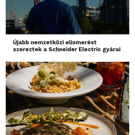
Újabb nemzetközi elismerést
szereztek a Schneider Electric gyárai