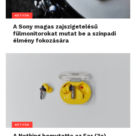
KÜTYÜK
A Sony magas zajszigetelésű
fülmonitorokat mutat be a színpadi
élmény fokozására
KÜTYÜK
A Nothing bemutatta az Ear (3a)