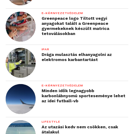
E-KÖRNYEZETVÉDELEM
Greenpeace logo Tiltott vegyi
anyagokat talált a Greenpeace
gyermekeknek készült matrica
tetoválásokban
IPAR
Drága mulasztás elhanyagolni az
elektromos karbantartást
E-KÖRNYEZETVÉDELEM
Minden idők legnagyobb
karbonlábnyomú sporteseménye lehet
az idei futball-vb
LIFESTYLE
Az utazási kedv nem csökken, csak
átalakul