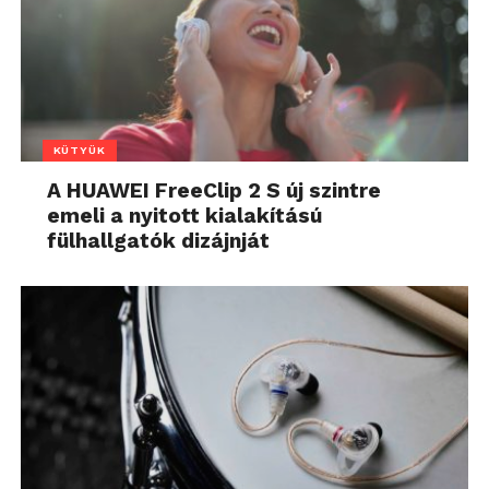
KÜTYÜK
A HUAWEI FreeClip 2 S új szintre
emeli a nyitott kialakítású
fülhallgatók dizájnját