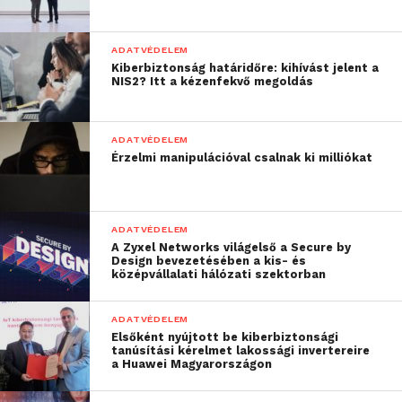
sikereket elérni. A
megkérdezettek szerint
ADATVÉDELEM
átlagosan egy hónapig
Kiberbiztonság határidőre: kihívást jelent a
NIS2? Itt a kézenfekvő megoldás
tart teljesen felszámolni
egy kibertámadás
ADATVÉDELEM
következményeit.
Érzelmi manipulációval csalnak ki milliókat
Ráadásul a
megkérdezettek
ADATVÉDELEM
többsége jobbára még
A Zyxel Networks világelső a Secure by
Design bevezetésében a kis- és
elégedett is ezzel, annak
középvállalati hálózati szektorban
ellenére, hogy szakértők
ADATVÉDELEM
szerint ez jelentős
Elsőként nyújtott be kiberbiztonsági
tanúsítási kérelmet lakossági invertereire
veszteséget képez mind
a Huawei Magyarországon
időben, mind