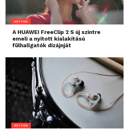
KÜTYÜK
A HUAWEI FreeClip 2 S új szintre
emeli a nyitott kialakítású
fülhallgatók dizájnját
KÜTYÜK