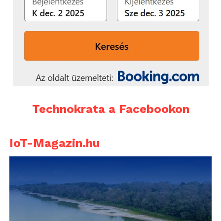
elvek, az integritás és a viselkedés
szerepe nagyobb hangsúlyt kapjon.
Technokrata a Facebookon
IoT-Magazin.hu