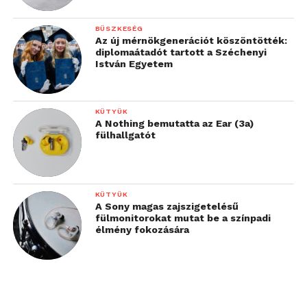
hozzáállással legyenek
úrrá. Sajnos ezt a
BÜSZKESÉG
Az új mérnökgenerációt köszöntötték:
sérülékenységet sokan
diplomaátadót tartott a Széchenyi
kihasználják
István Egyetem
”
– ismerteti a trendeket Kaszap András.
KÜTYÜK
A Nothing bemutatta az Ear (3a)
fülhallgatót
A kiberfenyegetések elhárítására szinte minden
vállalat tett lépéseket a járvány alatt: 55 százalékuk
vezetett be kétfaktoros hitelesítést, majdnem
ennyien fokozták a hálózati biztonságot, és 47
KÜTYÜK
A Sony magas zajszigetelésű
százalékuk fejlesztette a munkavállalók informatikai
fülmonitorokat mutat be a színpadi
biztonsági képzését.
élmény fokozására
Lépések a hármas
fenyegetettség kezelésére
A 2022 KPMG Fraud Outlook öt tennivalót határoz