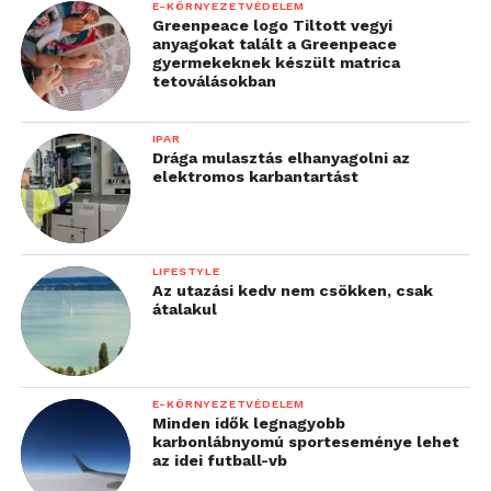
ugyanakkor kulturális változásokkal is járt,
E-KÖRNYEZETVÉDELEM
Greenpeace logo Tiltott vegyi
ellehetetlenítve a személyes észlelésen alapuló
anyagokat talált a Greenpeace
kockázatértékelést. A felmérés résztvevőinek 19
gyermekeknek készült matrica
százaléka jelezte, hogy a távmunka miatt nehezebb
tetoválásokban
nyomon követni a pénzügyi, pénzmosási és
korrupcióellenes kontrollokat.
IPAR
Drága mulasztás elhanyagolni az
elektromos karbantartást
„A vállalatoknak
egy
olyan időszak után kell
szigorítaniuk a belső
LIFESTYLE
Az utazási kedv nem csökken, csak
kontrollon, amikor a
átalakul
környezet éppen arra
késztette őket, hogy
E-KÖRNYEZETVÉDELEM
átmeneti nehézségeiken
Minden idők legnagyobb
karbonlábnyomú sporteseménye lehet
rugalmasabb
az idei futball-vb