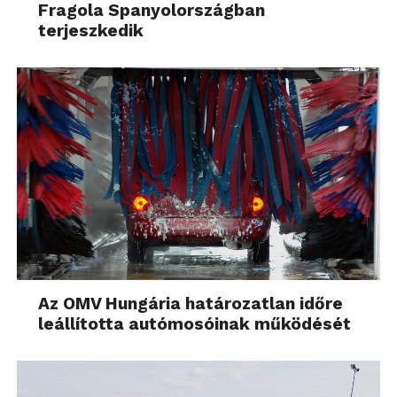
Fragola Spanyolországban
terjeszkedik
Az OMV Hungária határozatlan időre
leállította autómosóinak működését