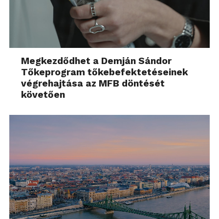
Megkezdődhet a Demján Sándor
Tőkeprogram tőkebefektetéseinek
végrehajtása az MFB döntését
követően