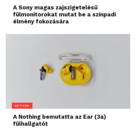
A Sony magas zajszigetelésű
fülmonitorokat mutat be a színpadi
élmény fokozására
KÜTYÜK
A Nothing bemutatta az Ear (3a)
fülhallgatót