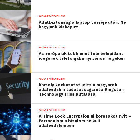
csaknem kétszeres, 29 százalék ez az arány. Az
elkövetők tehát legtöbbször a nagyvállalatokra
ADATVÉDELEM
csapnak le, ezeknél látják a legtöbb lehetőséget.
Adatbiztonság a laptop cseréje után: Ne
hagyjunk kiskaput!
A válaszadók 90 százaléka látta úgy, hogy az otthoni
munkavégzés negatív hatással volt a cég
ADATVÉDELEM
csalásmegelőzési intézkedéseinek hatékonyságára,
Az európaiak több mint fele belepillant
megfelelőségi kockázatainak kezelésére, vagy a
idegenek telefonjába nyilvános helyeken
kiberbiztonságra – egyeseknél akár mindháromra.
A megkérdezettek hatvan százaléka számít arra,
ADATVÉDELEM
hogy – részben a fokozódó szabályozás miatt –
Komoly kockázatot jelez a magyarok
tovább nőnek a megfelelőségi kockázatok is. Az
adatvédelmi tudatosságáról a Kingston
Technology friss kutatása
adatvédelem, a munkaügy és a környezetvédelem
terén szinte mindenki újabb követelményekre
ADATVÉDELEM
számít.
A Time Lock Encryption új korszakot nyit –
forradalom a bizalom nélküli
Egyre növekvő fenyegetettség
adatvédelemben
A kutatás megállapításai szerint nem szabad