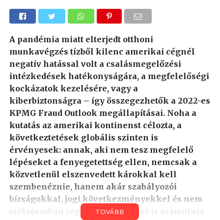
A pandémia miatt elterjedt otthoni
munkavégzés tízből kilenc amerikai cégnél
negatív hatással volt a csalásmegelőzési
intézkedések hatékonyságára, a megfelelőségi
kockázatok kezelésére, vagy a
kiberbiztonságra – így összegezhetők a 2022-es
KPMG Fraud Outlook megállapításai. Noha a
kutatás az amerikai kontinenst célozta, a
következtetések globális szinten is
érvényesek: annak, aki nem tesz megfelelő
lépéseket a fenyegetettség ellen, nemcsak a
közvetlenül elszenvedett károkkal kell
szembenéznie, hanem akár szabályozói
bírságokkal, jogi következményekkel és nem
utolsósorban reputációvesztéssel is számolnia
TOVÁBB