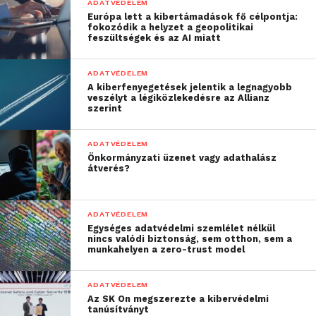
ADATVÉDELEM
alábecsülni a belső csalások lehetőségét sem. A
Európa lett a kibertámadások fő célpontja:
fokozódik a helyzet a geopolitikai
felsővezetők 31 százaléka jelezte, hogy az elmúlt 12
feszültségek és az AI miatt
hónapban belső csalás áldozatává vált a társaságuk.
Érdekes következtetése a felmérésnek, hogy a
ADATVÉDELEM
vállalatok „szégyenérzete” sokszor erősebb
A kiberfenyegetések jelentik a legnagyobb
veszélyt a légiközlekedésre az Allianz
motiváció, mint az anyagi kockázat: a megfelelőség
szerint
immár jelentős részben reputációs kérdéssé vált. A
kutatásban többen jelezték, hogy a reputáció miatt
ADATVÉDELEM
fordítanak nagyobb figyelmet a megfelelőségre,
Önkormányzati üzenet vagy adathalász
átverés?
mint ahányan a bírságokat és büntetéseket jelölték
meg ennek okaként.
ADATVÉDELEM
A kiberbiztonság terén
Egységes adatvédelmi szemlélet nélkül
nincs valódi biztonság, sem otthon, sem a
gyorsasággal és a
munkahelyen a zero-trust model
változások iránti
ADATVÉDELEM
nyitottsággal lehet
Az SK On megszerezte a kibervédelmi
tanúsítványt