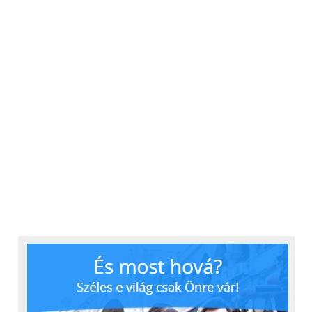
meg a hármas fenyegetettség kezelése kapcsán.
Az első a
vezetői példamutatás
, a vállalat
vezetésének élen kell járnia az etikus
működést és megfelelőséget előtérbe
helyező vállalati kultúra formálásában,
a szükséges kiberbiztonsági
protokollok betartásában.
A cégeknek szükségük van
átfogó
kockázatértékelési folyamatokra
, amelyek
a csalásokat és visszaéléseket – és
különösen a kiberbiztonsági eredetű
támadásokat – nem csak elméleti,
hanem gyakorlati szinten is feltárják,
így a menedzsmenttől az auditon át a
napi operációig mindenkiben
tudatosítva a kockázatcsökkentés