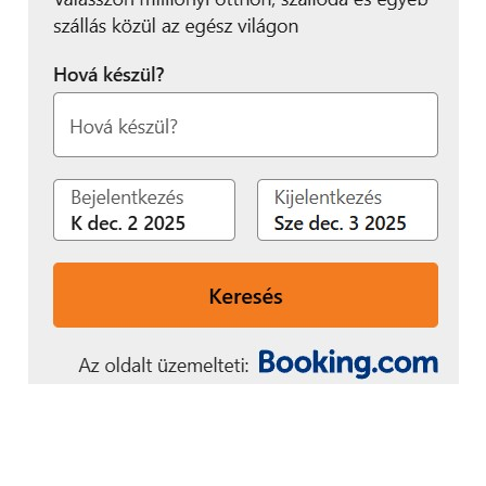
jelentkezik
.”
A csalások elkövetőinek legnagyobb részét
egyébként a szervezett bűnözők teszik ki – az
esetek 27 százaléka köthető hozzájuk. Második
helyen a külső szolgáltatók állnak, őket követik
szorosan a beszállítók és a vevők. A saját
munkavállalók a csalások 18 százalékában vesznek
részt, a közép- és felsővezetők ezen belül 14, illetve
10 százalékban felelősek az adatszivárogtatásokért,
visszaélésekért. Ugyanakkor az esetek több mint 10
százalékában játszanak szerepet a felügyeletek és
hatóságok eltévelyedő munkatársai is, megszédülve
a hatáskörükben fellelt védelmi hibák
kihasználhatóságának vonzerejétől.
A járvány hatásai