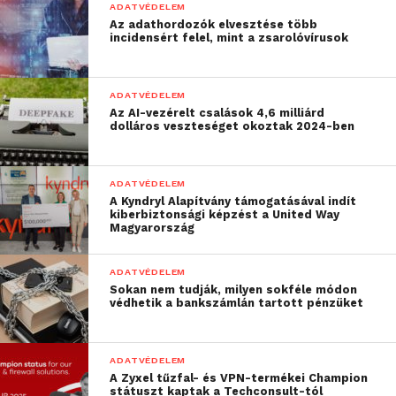
ADATVÉDELEM
anyagiakban.
Az adathordozók elvesztése több
incidensért felel, mint a zsarolóvírusok
„
Hibás megközelítés azt
ADATVÉDELEM
gondolni, hogy a
Az AI-vezérelt csalások 4,6 milliárd
dolláros veszteséget okoztak 2024-ben
visszaélések a HR és a
belső ellenőrzés, a
ADATVÉDELEM
kiberbiztonság az IT, a
A Kyndryl Alapítvány támogatásával indít
kiberbiztonsági képzést a United Way
megfelelőség pedig a
Magyarország
jogászok szakterülete. A
ADATVÉDELEM
vállalatoknak erre a
Sokan nem tudják, milyen sokféle módon
védhetik a bankszámlán tartott pénzüket
három veszélyforrásra
egy egységként kell
ADATVÉDELEM
tekinteniük, ahelyett,
A Zyxel tűzfal- és VPN-termékei Champion
státuszt kaptak a Techconsult-tól