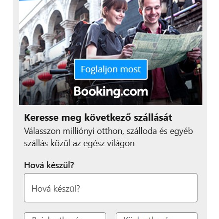
érdekében rájuk háruló feladatokat.
Fontos a
hatékony kommunikáció
,
szükség van a meglévő képzési és
kommunikációs protokollok
fejlesztésére, hogy a kockázatokról
szóló üzeneteket mindenkihez
hatékonyan eljuttassák.
A
munkavállalók szerepe
a csalások és
visszaélések felderítésében szintén
elengedhetetlen. A megelőzésben azok
a vállalatok tudnak hatékonyak lenni,
ahol a munkavállalók nem félnek
jelezni gyanújukat.
Végül, a vállalatoknak emellett érdemes
mérlegelniük
szabályozásuk fejlesztését
is annak érdekében, hogy a
teljesítményértékelésben az etikai