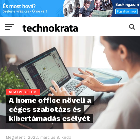
ADATVÉDELEM
A home office növeli a
céges szabotázs és
kibertámadás esélyét
Megjelent:
2022. március 8. kedd