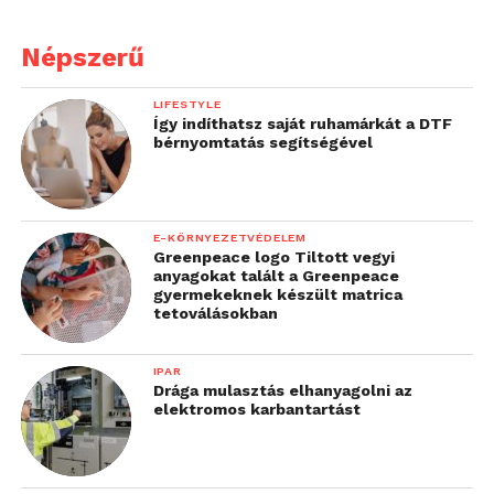
Népszerű
LIFESTYLE
Így indíthatsz saját ruhamárkát a DTF
bérnyomtatás segítségével
E-KÖRNYEZETVÉDELEM
Greenpeace logo Tiltott vegyi
anyagokat talált a Greenpeace
gyermekeknek készült matrica
tetoválásokban
IPAR
Drága mulasztás elhanyagolni az
elektromos karbantartást