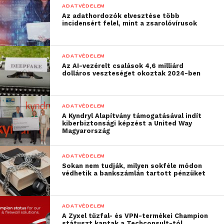
ADATVÉDELEM
kibertámadásokkal kapcsolatos tudatosságukat is és
Az adathordozók elvesztése több
még több felelősséggel kell kezelniük digitális
incidensért felel, mint a zsarolóvírusok
világukat.
ADATVÉDELEM
Az AI-vezérelt csalások 4,6 milliárd
dolláros veszteséget okoztak 2024-ben
ADATVÉDELEM
A Kyndryl Alapítvány támogatásával indít
kiberbiztonsági képzést a United Way
Magyarország
ADATVÉDELEM
Sokan nem tudják, milyen sokféle módon
védhetik a bankszámlán tartott pénzüket
ADATVÉDELEM
A Zyxel tűzfal- és VPN-termékei Champion
státuszt kaptak a Techconsult-tól