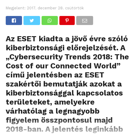
Megjelent:
2017. december 28. csütörtök
Az ESET kiadta a jövő évre szóló
kiberbiztonsági előrejelzését.
A
„Cybersecurity Trends 2018: The
Cost of our Connected World”
című jelentésben az ESET
szakértői bemutatják azokat a
kiberbiztonsággal kapcsolatos
területeket, amelyekre
várhatólag a legnagyobb
figyelem összpontosul majd
2018-ban. A jelentés leginkább