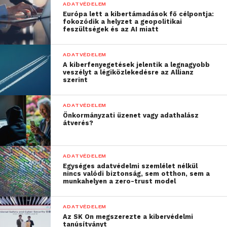
továbbra is igen fontos és hasznos terület annak
ADATVÉDELEM
Európa lett a kibertámadások fő célpontja:
érdekében, hogy az internet használata mindenki
fokozódik a helyzet a geopolitikai
számára biztonságosabb lehessen. és a nemzetközi
feszültségek és az AI miatt
bűnbandákra hatékonyan le lehessen csapni.
ADATVÉDELEM
A világ minden országában hangsúlyos témaként
A kiberfenyegetések jelentik a legnagyobb
veszélyt a légiközlekedésre az Allianz
jelent meg 2017-ben
a választások esetleges
szerint
manipulálhatósága
. Vajon valóban manipulálhatók
a leadott szavazatok, és a hacktivisták meg tudják
ADATVÉDELEM
változtatni a választók véleményét, befolyásolva a
Önkormányzati üzenet vagy adathalász
átverés?
szavazás végeredményét? Az országoknak 2018-ban
meg kell tenniük az ezzel kapcsolatos megelőző
intézkedéseket, hogy megvédjék saját demokratikus
ADATVÉDELEM
folyamataik digitális biztonságát.
Egységes adatvédelmi szemlélet nélkül
nincs valódi biztonság, sem otthon, sem a
munkahelyen a zero-trust model
A 2018 májusától alkalmazandó
GDPR
szabályozás a
korábbi adatvédelmi irányelvet váltja fel, és a
ADATVÉDELEM
határidő közeledtével egyre növekednek az
Az SK On megszerezte a kibervédelmi
tanúsítványt
adatvédelemmel kapcsolatos aggodalmak. A