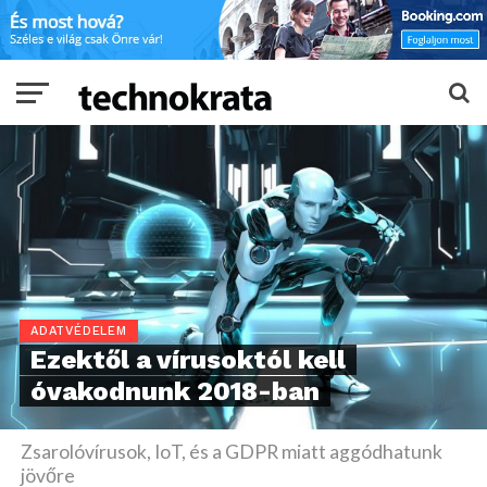
ADATVÉDELEM
Ezektől a vírusoktól kell
óvakodnunk 2018-ban
Zsarolóvírusok, IoT, és a GDPR miatt aggódhatunk
jövőre