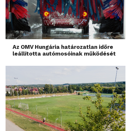
Az OMV Hungária határozatlan időre
leállította autómosóinak működését