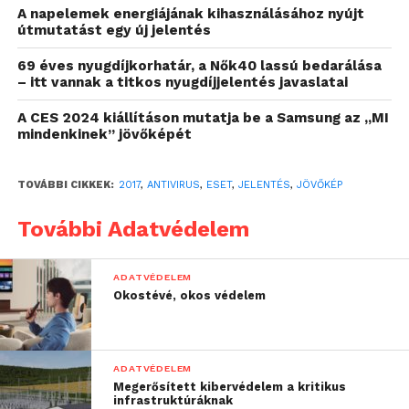
A napelemek energiájának kihasználásához nyújt
fejlesztené, a jelentés tanulságai szerint ez a
útmutatást egy új jelentés
sajnálatos hozzáállás várhatóan 2018-ban is
folytatódni fog.
69 éves nyugdíjkorhatár, a Nők40 lassú bedarálása
– itt vannak a titkos nyugdíjjelentés javaslatai
„Miközben úgy tűnik,
A CES 2024 kiállításon mutatja be a Samsung az „MI
mindenkinek” jövőképét
hogy számos nagyvállalat
egyre komolyabban veszi
TOVÁBBI CIKKEK:
2017
,
ANTIVIRUS
,
ESET
,
JELENTÉS
,
JÖVŐKÉP
a kiberbiztonságot, és
További Adatvédelem
megkapják az
eredményes munkához
ADATVÉDELEM
szükséges költségvetést
Okostévé, okos védelem
és vezetői támogatást,
addig a nekik
ADATVÉDELEM
beszállításokat végző és
Megerősített kibervédelem a kritikus
infrastruktúráknak