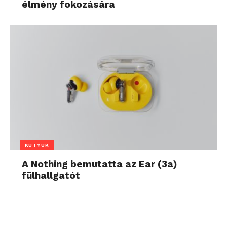
élmény fokozására
KÜTYÜK
A Nothing bemutatta az Ear (3a)
fülhallgatót