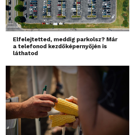
Elfelejtetted, meddig parkolsz? Már
a telefonod kezdőképernyőjén is
láthatod