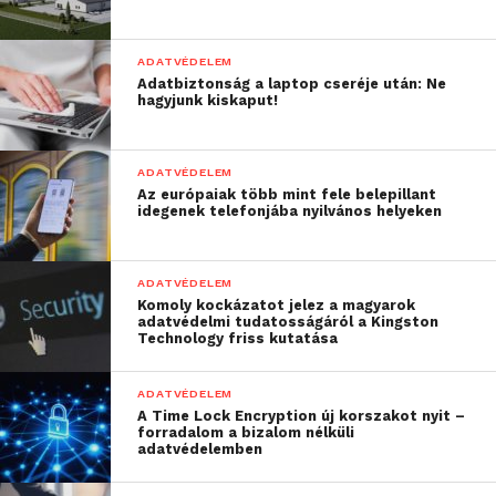
szolgáltatásokat nyújtó
kisebb vállalkozások
ADATVÉDELEM
továbbra is küzdenek a
Adatbiztonság a laptop cseréje után: Ne
hagyjunk kiskaput!
biztonsággal, így vonzó
célpontot jelentenek a
ADATVÉDELEM
bűnözők számára”
Az európaiak több mint fele belepillant
idegenek telefonjába nyilvános helyeken
– mondta Stephen Cobb, az ESET biztonsági
kutatója, aki 2017-ben megjósolta a kritikus
ADATVÉDELEM
Komoly kockázatot jelez a magyarok
infrastruktúrák elleni támadásokat is.
adatvédelmi tudatosságáról a Kingston
Technology friss kutatása
Az ESET sikeres együttműködése a Microsofttal, az
Europollal és az FBI-al a
Gamarue botnethez
ADATVÉDELEM
A Time Lock Encryption új korszakot nyit –
kapcsolódó letartóztatásokhoz vezetett. A jelentés
forradalom a bizalom nélküli
kiemelt figyelmet szentel a biztonsági cégek és a
adatvédelemben
bűnüldöző szervek együttműködésének, ez