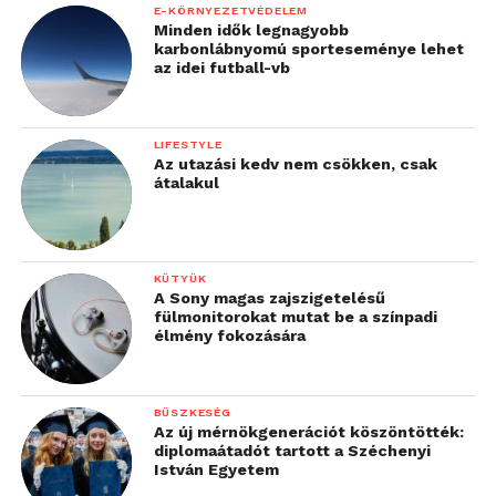
E-KÖRNYEZETVÉDELEM
Minden idők legnagyobb
karbonlábnyomú sporteseménye lehet
az idei futball-vb
LIFESTYLE
Az utazási kedv nem csökken, csak
átalakul
KÜTYÜK
A Sony magas zajszigetelésű
fülmonitorokat mutat be a színpadi
élmény fokozására
BÜSZKESÉG
Az új mérnökgenerációt köszöntötték:
diplomaátadót tartott a Széchenyi
István Egyetem