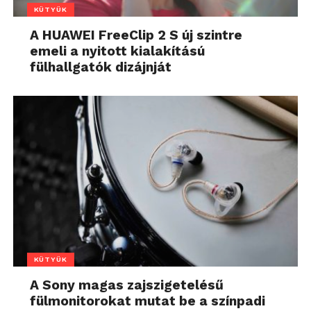
KÜTYÜK
A HUAWEI FreeClip 2 S új szintre
emeli a nyitott kialakítású
fülhallgatók dizájnját
KÜTYÜK
A Sony magas zajszigetelésű
fülmonitorokat mutat be a színpadi