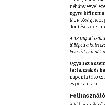
néhány évvel eze
egyre kifinomu
láthatóság nem p
döntések eredm
A BP Digital szakt
túllépett a kulcs
keresési szándék p
Ugyanez a szeml
tartalmak és k
naponta több eze
és posztok könny
Felhasználó
A felhasználói 