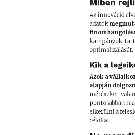
Miben rejl
Az innováció elv
adatok
megmutat
finomhangolásr
kampányok, tart
optimalizálását.
Kik a legsi
Azok a vállalk
alapján dolgoz
méréseket, vala
pontosabban reag
elkerülni a feles
célokat.