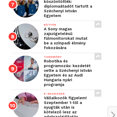
köszöntötték:
diplomaátadót tartott a
Széchenyi István
Egyetem
KÜTYÜK
A Sony magas
zajszigetelésű
fülmonitorokat mutat
be a színpadi élmény
fokozására
TUDOMÁNY
Robotika és
programozás: kezdetét
vette a Széchenyi István
Egyetem és az Audi
Hungaria nyári
programja
E-GAZDASÁG
Vállalkozók figyelem!
Szeptember 1-től a
nyugták után is
kötelező lesz az
adatszolgáltatás