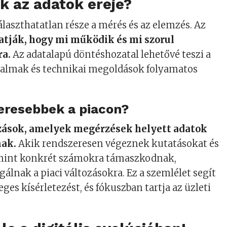
ik az adatok ereje?
álaszthatatlan része a mérés és az elemzés. Az
ják, hogy mi működik és mi szorul
a.
Az adatalapú döntéshozatal lehetővé teszi a
almak és technikai megoldások folyamatos
keresebbek a piacon?
ozások, amelyek megérzések helyett adatok
nak.
Akik rendszeresen végeznek kutatásokat és
mint konkrét számokra támaszkodnak,
álnak a piaci változásokra. Ez a szemlélet segít
leges kísérletezést, és fókuszban tartja az üzleti