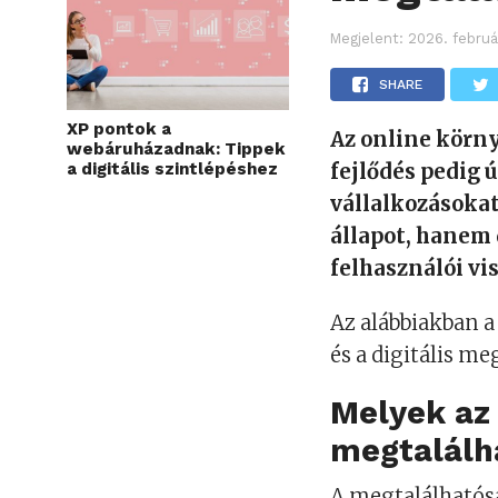
Megjelent:
2026. februá
SHARE
XP pontok a
Az online körny
webáruházadnak: Tippek
fejlődés pedig ú
a digitális szintlépéshez
vállalkozásokat
állapot, hanem
felhasználói vi
Az alábbiakban a 
és a digitális m
Melyek az 
megtalálh
A megtalálhatósá