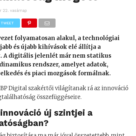
r 22. vasárnap
TWEET
ezet folyamatosan alakul, a technológiai
jabb és újabb kihívások elé állítja a
. A digitális jelenlét már nem statikus
 dinamikus rendszer, amelyet adatok,
selkedés és piaci mozgások formálnak.
BP Digital szakértői világítanak rá az innováció
egtalálhatóság összefüggéseire.
innováció új szintjei a
atóságban?
g biztosítása ma már jóval összetettebb, mint