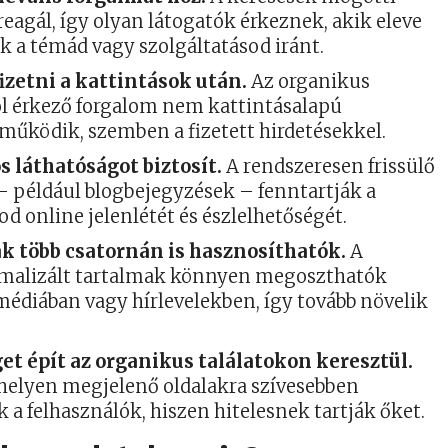
eagál, így olyan látogatók érkeznek, akik eleve
k a témád vagy szolgáltatásod iránt.
izetni a kattintások után.
Az organikus
ól érkező forgalom nem kattintásalapú
 működik, szemben a fizetett hirdetésekkel.
 láthatóságot biztosít.
A rendszeresen frissülő
– például blogbejegyzések – fenntartják a
od online jelenlétét és észlelhetőségét.
k több csatornán is hasznosíthatók.
A
malizált tartalmak könnyen megoszthatók
médiában vagy hírlevelekben, így tovább növelik
.
et épít az organikus találatokon keresztül.
 helyen megjelenő oldalakra szívesebben
 a felhasználók, hiszen hitelesnek tartják őket.