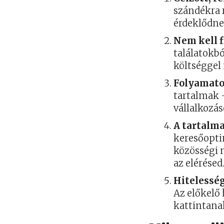
szándékra r
érdeklődne
Nem kell f
találatokb
költséggel
Folyamatos
tartalmak 
vállalkozás
A tartalma
keresőopti
közösségi 
az elérésed
Hitelesség
Az előkelő
kattintanak