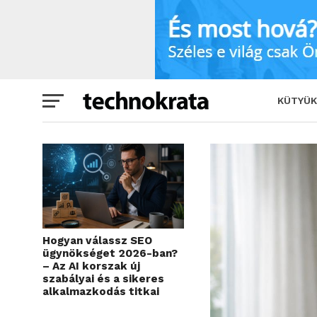
Innováció a digitális megtalálhatóság 
KÜTYÜK
Hogyan válassz SEO
ügynökséget 2026-ban?
– Az AI korszak új
szabályai és a sikeres
alkalmazkodás titkai