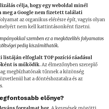
izálás célja, hogy egy weboldal minél
n meg a Google nem fizetett találati
folyamat az organikus elérésre épít, vagyis olyan
melyért nem kell kattintásonként fizetni.
kampányokkal szemben ez a megközelítés folyamatos
, költségei pedig kiszámíthatók.
i listáján elfoglalt TOP pozíció ráadásul
őként is működik.
Az élmezőnyben szereplő
lag megbízhatónak tűnnek a közönség
zvetlenül hat a döntéshozatalra és az
s.
legfontosabb előnye?
eleváns forgalmat hoz.
A keresések mögötti