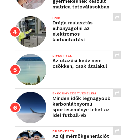
gyermekeknek készült
matrica tetoválásokban
IPAR
Drága mulasztás
elhanyagolni az
elektromos
karbantartást
LIFESTYLE
Az utazási kedv nem
csökken, csak átalakul
E-KÖRNYEZETVÉDELEM
Minden idők legnagyobb
karbonlábnyomú
sporteseménye lehet az
idei futball-vb
BÜSZKESÉG
Az új mérnökgenerációt