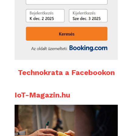
Technokrata a Facebookon
IoT-Magazin.hu