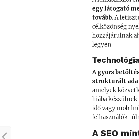
egy látogató me
tovább.
A letiszt
célközönség ny
hozzájárulnak ah
legyen.
Technológia
A gyors betölté
strukturált ad
amelyek közvetle
hiába készülnek 
idő vagy mobilné
felhasználók túl
A SEO min