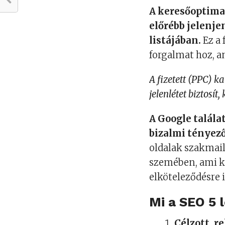
A keresőoptimal
előrébb jelenje
listájában.
Ez a 
forgalmat hoz, a
A fizetett (PPC) 
jelenlétet biztosít
A Google találat
bizalmi tényez
oldalak szakmai
szemében, ami kö
elköteleződésre i
Mi a SEO 5 
Célzott, r