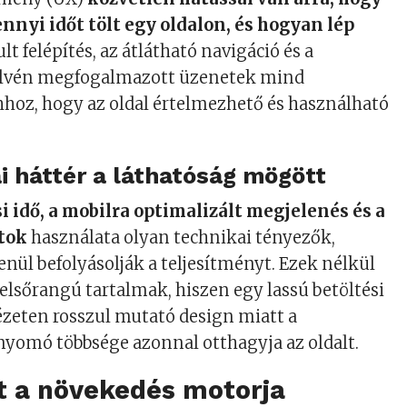
nnyi időt tölt egy oldalon, és hogyan lép
ult felépítés, az átlátható navigáció és a
elvén megfogalmazott üzenetek mind
hoz, hogy az oldal értelmezhető és használható
i háttér a láthatóság mögött
si idő, a mobilra optimalizált megjelenés és a
atok
használata olyan technikai tényezők,
nül befolyásolják a teljesítményt. Ezek nélkül
elsőrangú tartalmak, hiszen egy lassú betöltési
zeten rosszul mutató design miatt a
nyomó többsége azonnal otthagyja az oldalt.
t a növekedés motorja