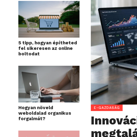
5 tipp, hogyan építheted
fel sikeresen az online
boltodat
Hogyan növeld
E-GAZDASÁG
weboldalad organikus
Innováci
forgalmát?
megtalá