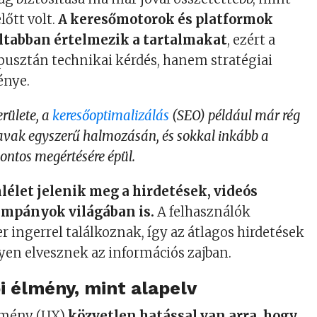
lőtt volt.
A keresőmotorok és platformok
ltabban értelmezik a tartalmakat
, ezért a
usztán technikai kérdés, hanem stratégiai
énye.
erülete, a
keresőoptimalizálás
(SEO) például már rég
szavak egyszerű halmozásán, és sokkal inkább a
ontos megértésére épül.
élet jelenik meg a hirdetések, videós
ampányok világában is.
A felhasználók
r ingerrel találkoznak, így az átlagos hirdetések
en elvesznek az információs zajban.
i élmény, mint alapelv
élmény (UX)
közvetlen hatással van arra, hogy