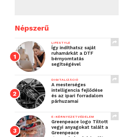
Népszerű
LIFESTYLE
Így indíthatsz saját
ruhamárkát a DTF
bérnyomtatás
segítségével
DIGITALIZÁCIÓ
A mesterséges
intelligencia fejlődése
és az ipari forradalom
párhuzamai
E-KÖRNYEZETVÉDELEM
Greenpeace logo Tiltott
vegyi anyagokat talált a
Greenpeace