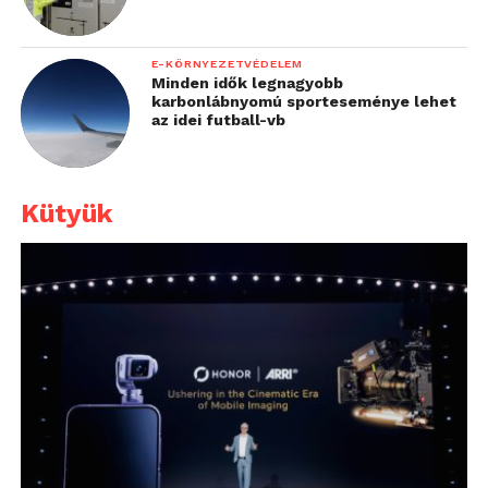
E-KÖRNYEZETVÉDELEM
Minden idők legnagyobb
karbonlábnyomú sporteseménye lehet
az idei futball-vb
Kütyük