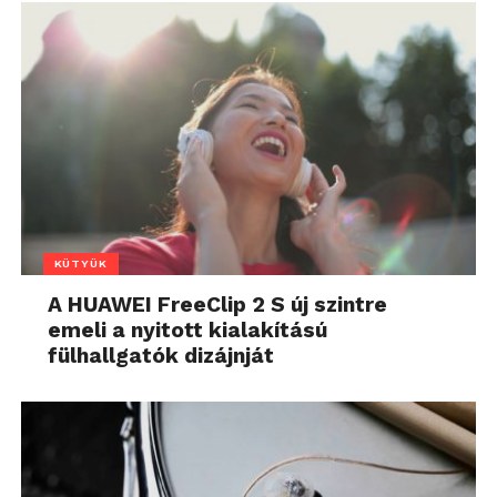
KÜTYÜK
A HUAWEI FreeClip 2 S új szintre
emeli a nyitott kialakítású
fülhallgatók dizájnját