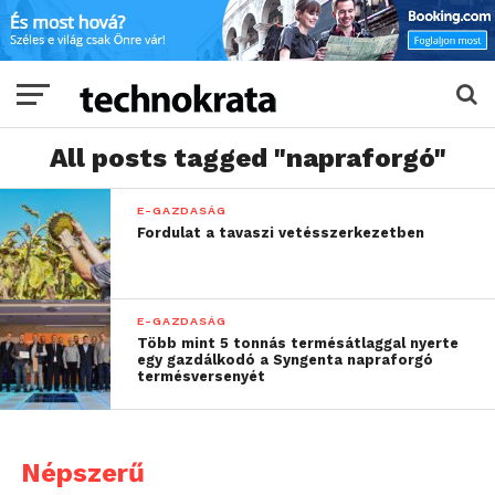
All posts tagged "napraforgó"
E-GAZDASÁG
Fordulat a tavaszi vetésszerkezetben
E-GAZDASÁG
Több mint 5 tonnás termésátlaggal nyerte
egy gazdálkodó a Syngenta napraforgó
termésversenyét
Népszerű