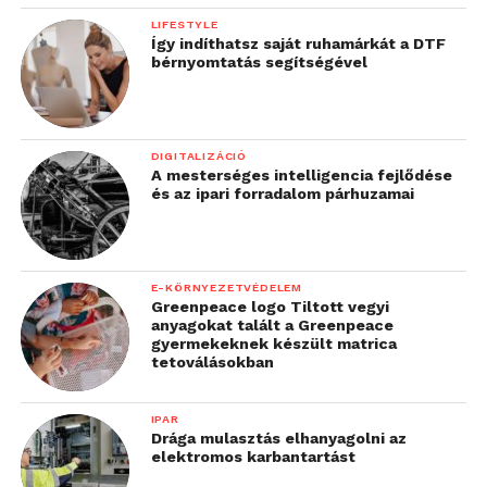
LIFESTYLE
Így indíthatsz saját ruhamárkát a DTF
bérnyomtatás segítségével
DIGITALIZÁCIÓ
A mesterséges intelligencia fejlődése
és az ipari forradalom párhuzamai
E-KÖRNYEZETVÉDELEM
Greenpeace logo Tiltott vegyi
anyagokat talált a Greenpeace
gyermekeknek készült matrica
tetoválásokban
IPAR
Drága mulasztás elhanyagolni az
elektromos karbantartást