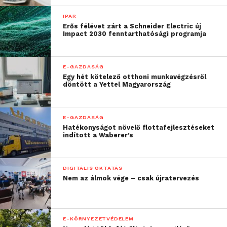
belül az AI miatt
IPAR
Erős félévet zárt a Schneider Electric új
Az ország vezető HR-szolgáltatójának első embere
Impact 2030 fenntarthatósági programja
hozzátette: az önmagában igaz, hogy az AI szerepe
növekedni fog a munkahelyeken, de ez társadalmi
E-GAZDASÁG
szinten pozitív folyamat lesz.
Egy hét kötelező otthoni munkavégzésről
döntött a Yettel Magyarország
„Az AI lehetővé teszi a
munkavállalók idejének
E-GAZDASÁG
Hatékonyságot növelő flottafejlesztéseket
60-70%-át kitevő
indított a Waberer’s
tevékenységek
automatizálását,
DIGITÁLIS OKTATÁS
Nem az álmok vége – csak újratervezés
különösen az információ-
és adatfeldolgozás terén.
A dolgozók így a nagyobb
E-KÖRNYEZETVÉDELEM