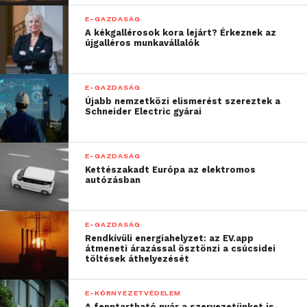
megtalálása minden cég
életében a legnagyobb
E-GAZDASÁG
A kékgallérosok kora lejárt? Érkeznek az
kihívás lesz”
újgalléros munkavállalók
–
mondta el Dr. Tóth Ágnes, a Prohuman
E-GAZDASÁG
Újabb nemzetközi elismerést szereztek a
vezérigazgatója.
Schneider Electric gyárai
E-GAZDASÁG
Kettészakadt Európa az elektromos
autózásban
E-GAZDASÁG
Rendkívüli energiahelyzet: az EV.app
átmeneti árazással ösztönzi a csúcsidei
töltések áthelyezését
E-KÖRNYEZETVÉDELEM
A fenntartható nyár a szervezetünket is