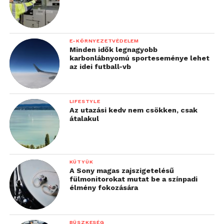
költségesebb fejlesztések
bevezetése, például saját
vállalati dokumentumaik
E-KÖRNYEZETVÉDELEM
Minden idők legnagyobb
feldolgozására szolgáló
karbonlábnyomú sporteseménye lehet
az idei futball-vb
rendszerek kialakítása.
Ezek azonban
LIFESTYLE
költségesebb
Az utazási kedv nem csökken, csak
átalakul
beruházások, így 2025-
ban még nem lesznek
általánosak.”
KÜTYÜK
A Sony magas zajszigetelésű
fülmonitorokat mutat be a színpadi
Munkavállalói élmény és
élmény fokozására
hiperperszonalizáció: fókuszban
az emberközpontúság
BÜSZKESÉG