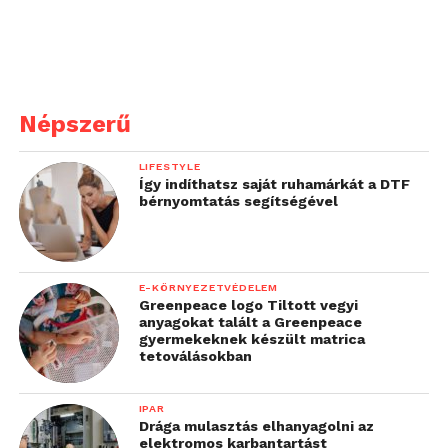
fogalmazott a
vezérigazgató. –
2025-
ben várható, hogy egyre
Népszerű
több vállalat szervezeti
szintre emeli az AI
LIFESTYLE
Így indíthatsz saját ruhamárkát a DTF
alkalmazását, amit azzal
bérnyomtatás segítségével
kezdhetnek, hogy
támogatják a meglévő
E-KÖRNYEZETVÉDELEM
felhasználókat és
Greenpeace logo Tiltott vegyi
anyagokat talált a Greenpeace
rendszer szintre emelik a
gyermekeknek készült matrica
bevált gyakorlatokat. A
tetoválásokban
következő lépés a
IPAR
komplexebb,
Drága mulasztás elhanyagolni az
elektromos karbantartást