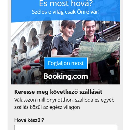
a legjobb munkahelyi
környezetet teremtsék
meg, és így a dolgozók
kihozhassák magukból a
maximumot.”
Az emberközpontúság kulcseleme az ún.
hiperperszonalizáció. Míg a hagyományos
perszonalizáció a munkavállalók csoportjait célozza
meg – például életkor, pozíció vagy szervezeti
egység alapján –, a hiperperszonalizáció egy szinttel
tovább lép, és az AI, adatgyűjtés és prediktív
elemzések segítségével minden munkavállalóra
külön-külön, személyre szabott megoldásokat nyújt.
Például egyéni karrier- és képzési ajánlásokat alakít
ki az alkalmazottak érdeklődése és teljesítménye