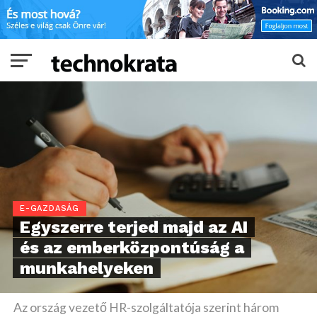
E-GAZDASÁG
Egyszerre terjed majd az AI
és az emberközpontúság a
munkahelyeken
Az ország vezető HR-szolgáltatója szerint három