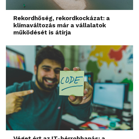
Rekordhőség, rekordkockázat: a
klímaváltozás már a vállalatok
működését is átírja
Véget ért az IT-bérrobbanás: a