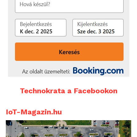
alapján, vagy segít megtalálni mindenkinek a
legjobb juttatási csomagot – például egyes
dolgozók inkább a családi kedvezményeket, addig
mások egészségügyi vagy oktatási támogatást
preferálnak.
További friss híreket talál a
Technokrata
főoldalán!
Csatlakozzon hozzánk a
Facebookon
is!
Technokrata a Facebookon
IoT-Magazin.hu