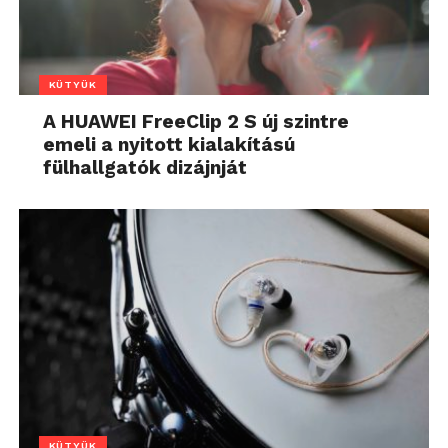
KÜTYÜK
A HUAWEI FreeClip 2 S új szintre
emeli a nyitott kialakítású
fülhallgatók dizájnját
KÜTYÜK