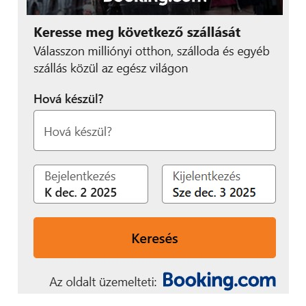
Mindez egyébként már megkezdődött – tette
hozzá.
„
Az elmúlt években
számos munkakörben
érezhető az AI hatása,
bár úgy látjuk, egyelőre
inkább egyéni szinten
használják az eszközöket
az alkalmazottak:
mindenki a saját
munkájához keres
megoldásokat a
hatékonyság, gyorsaság
és minőség növelésére
–