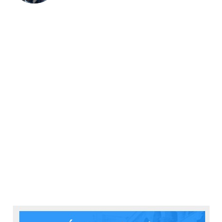
mit jelent az
emberközpontúság a HR-
ban? Például azt, hogy
egyre több cégnél
alakítanak ki a
munkavállalói élményért
felelős szervezeti
egységeket, amelyek
célja nem pusztán az,
hogy biztosítsák a
cégeknek a
működésükhöz szükséges
munkaerőt, hanem hogy