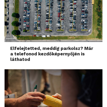
Elfelejtetted, meddig parkolsz? Már
a telefonod kezdőképernyőjén is
láthatod