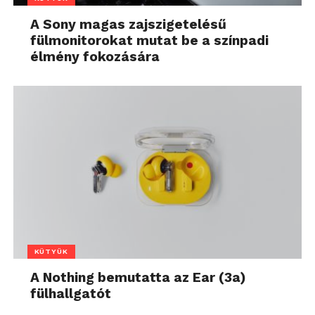
A Sony magas zajszigetelésű
fülmonitorokat mutat be a színpadi
élmény fokozására
KÜTYÜK
A Nothing bemutatta az Ear (3a)
fülhallgatót