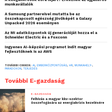
millió pozíció maradhat
munkavállalók
betöltetlen világszerte, és
A Samsung partnereivel mutatta be az
összekapcsolt egészség jövőképét a Galaxy
ezt szinte minden cég
Unpacked 2026 eseményen
megérzi majd, beleértve a
Az MI adatközpontok új generációját hozza el a
magyar vállalkozásokat
Schneider Electric és a Foxconn
is. A legnagyobb kihívás
Ingyenes AI-képzési programot indít magyar
fejlesztőknek is az AWS
tehát nem az, hogy a
robotok elveszik az
TOVÁBBI CIKKEK:
AI
,
EMBERKÖZPONTÚSÁG
,
HR
,
MUNKAHELY-
,
PARADOXON
,
TERJEDÉS
állásunkat, hanem hogy
nincs elég elérhető és
További E-gazdaság
képzett munkatárs, hogy
betöltse azokat. A
E-GAZDASÁG
Felhívás a magyar kkv-szektor
megfelelő munkatársak
összefogására az energiakrízis kezelésére