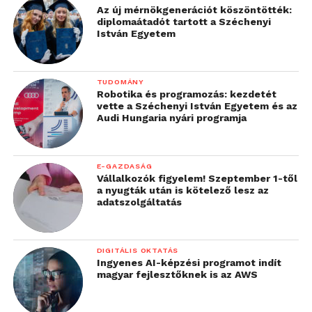
Az új mérnökgenerációt köszöntötték:
A képzett munkatársak hiánya és az AI növekvő
diplomaátadót tartott a Széchenyi
szerepe mellett Dr. Tóth Ágnes szerint a harmadik
István Egyetem
nagy megatrend, ami meghatározza a következő
években a munkaerőpiacot, az emberközpontú
TUDOMÁNY
kultúra erősödése lesz.
Robotika és programozás: kezdetét
vette a Széchenyi István Egyetem és az
Audi Hungaria nyári programja
„Elsőre paradoxonnak
hangzik, pedig
kézenfekvő, hogy a
E-GAZDASÁG
Vállalkozók figyelem! Szeptember 1-től
digitalizáció és az AI
a nyugták után is kötelező lesz az
adatszolgáltatás
korában felerősödik az
ember szerepe és értéke
DIGITÁLIS OKTATÁS
a munka világában
–
Ingyenes AI-képzési programot indít
magyar fejlesztőknek is az AWS
mondta el a Prohuman
vezérigazgatója. –
Hogy