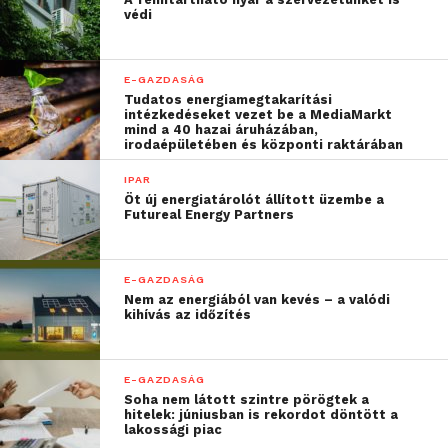
védi
E-GAZDASÁG
Tudatos energiamegtakarítási
intézkedéseket vezet be a MediaMarkt
mind a 40 hazai áruházában,
irodaépületében és központi raktárában
IPAR
Öt új energiatárolót állított üzembe a
Futureal Energy Partners
E-GAZDASÁG
Nem az energiából van kevés – a valódi
kihívás az időzítés
A munkakörökben szükséges
E-GAZDASÁG
Soha nem látott szintre pörögtek a
szakértélem és készségek
hitelek: júniusban is rekordot döntött a
lakossági piac
44%-a átalakul három éven