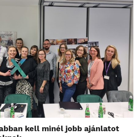
sabban kell min
é
l jobb aj
á
nlatot