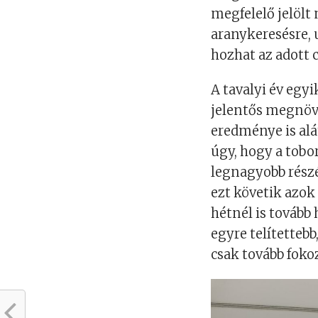
megfelelő jelölt
aranykeresésre
,
hozhat az adott 
A tavalyi év egyi
jelentős megnöve
eredm
é
nye i
s al
úgy, hogy a tobo
legnagyobb rész
ezt követik azok
hétnél is tovább
egyre telítettebb
csak
tovább foko