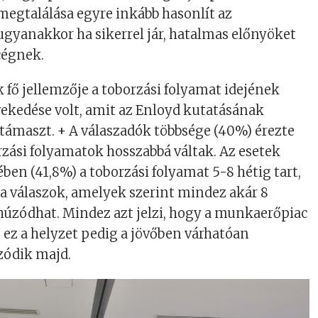
 megtalálása egyre inkább hasonlít az
 ugyanakkor ha sikerrel j
ár, hatalmas előnyöket
cégnek.
k fő jellemzője a toborzási folyamat idejének
kedése volt, amit az Enloyd kutat
á
s
á
nak
átámaszt.
+ A v
álaszadók többsége
(40%) érezte
rzási folyamatok hosszabbá váltak. Az esetek
ében (41,8%)
a toborzási folyamat 5-8 hétig tart,
 a
válaszok, amelyek szerint mindez akár 8
húzódhat. Mindez azt jelzi, hogy a munkaerőpiac
, ez a helyzet pedig a jövőben várhatóan
zódik majd.