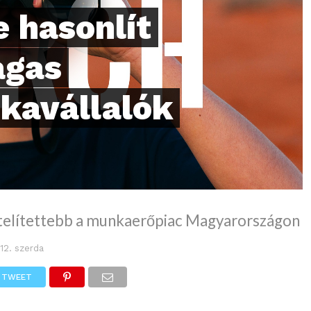
 hasonlít
agas
kavállalók
 telítettebb a munkaerőpiac Magyarországon
 12. szerda
TWEET