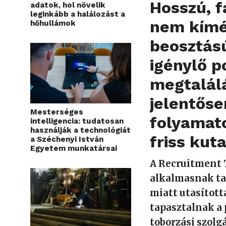
Hossz
ú, 
adatok, hol növelik
leginkább a halálozást a
nem kímé
hőhullámok
beoszt
ás
igénylő p
megtalál
jelentőse
Mesterséges
folyamato
intelligencia: tudatosan
használják a technológiát
friss kuta
a Széchenyi István
Egyetem munkatársai
A Recruitment 
alkalmasnak ta
miatt utasított
tapasztalnak a 
toborz
ási szolg