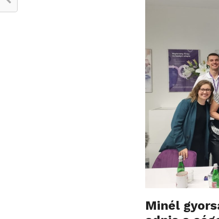
Min
é
l gyor