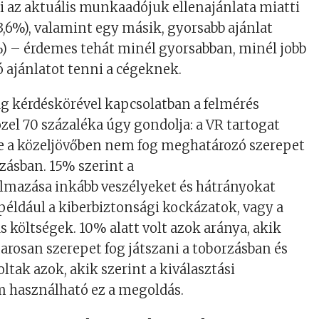
eti az aktuális munkaadójuk ellenajánlata miatti
43,6%), valamint egy másik, gyorsabb ajánlat
%) – érdemes tehát minél gyorsabban, minél jobb
ó ajánlatot tenni a cégeknek
.
á
g k
é
rd
é
sk
ö
r
é
vel kapcsolatban a felm
é
r
é
s
zel 70
sz
á
zal
é
ka
úgy gondolja: a VR tartogat
e a
közeljövőben nem fog meghatározó szerepet
zásban. 15% szerint a
almazása
inkább veszélyeket és hátrányokat
például
a kiberbiztonsági kockázatok, vagy a
s
költségek. 10% alatt volt azok aránya, akik
rosan szerepet fog játszani a toborzásban és
ltak azok, akik
szerint a kiválasztási
 használható ez a
megoldás
.