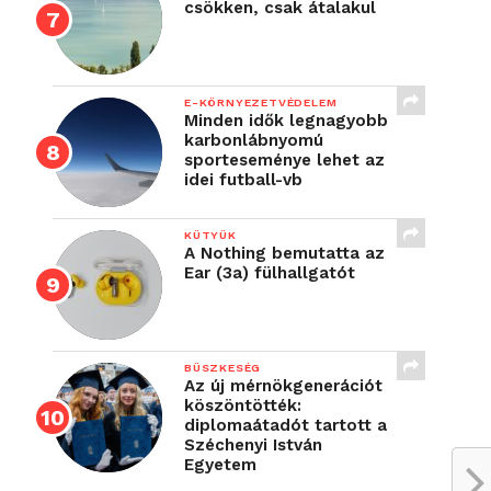
csökken, csak átalakul
E-KÖRNYEZETVÉDELEM
Minden idők legnagyobb
karbonlábnyomú
sporteseménye lehet az
idei futball-vb
KÜTYÜK
A Nothing bemutatta az
Ear (3a) fülhallgatót
BÜSZKESÉG
Az új mérnökgenerációt
köszöntötték:
diplomaátadót tartott a
Széchenyi István
Egyetem