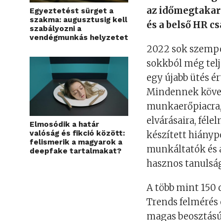
az időmegtakar
Egyeztetést sürget a
szakma: augusztusig kell
és a belső HR c
szabályozni a
vendégmunkás helyzetet
2022 sok szemp
sokkból még telj
egy újabb ütés é
Mindennek követ
munkaerőpiacra, 
elvárásaira, féle
Elmosódik a határ
valóság és fikció között:
k
é
sz
í
tett hi
á
nyp
felismerik a magyarok a
munk
á
ltat
ó
k
é
s
deepfake tartalmakat?
hasznos tanuls
á
A t
ö
bb mint 150 
Trends felm
é
r
é
s
magas beoszt
ású