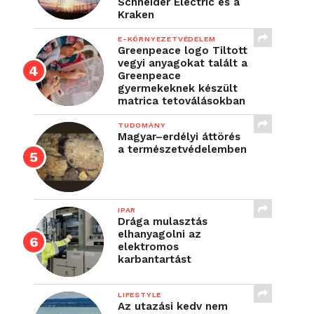
Schneider Electric és a
Kraken
E-KÖRNYEZETVÉDELEM
Greenpeace logo Tiltott
vegyi anyagokat talált a
Greenpeace
gyermekeknek készült
matrica tetoválásokban
TUDOMÁNY
Magyar–erdélyi áttörés
a természetvédelemben
IPAR
Drága mulasztás
elhanyagolni az
elektromos
karbantartást
LIFESTYLE
Az utazási kedv nem