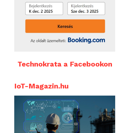
Technokrata a Facebookon
IoT-Magazin.hu