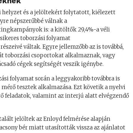
eknek
elyzet és a jelöltekért folytatott, kiélezett
gyre népszerűbbé válnak a
tingkampányok is
: a
kitöltők 29,4%-a véli
 sikeres toborzási folyamat
részeivé váltak.
Egyre jellemzőbb az is továbbá,
át toborzási csoportokat
alkalmaznak, vagy
ácsadó cégek segítségét
veszik igénybe.
ási folyamat során a leggyakoribb továbbra is
 mérő tesztek alkalmazása. Ezt követik a
nyelvi
ő feladatok, valamint az interjú
alatt elvégzendő
alált jelöltek az Enloyd felm
é
r
é
se alapj
á
n
lacsony bér miatt utasították vissza az ajánlatot