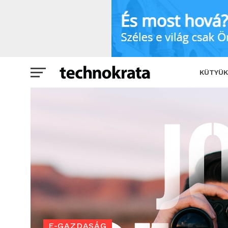
Aranykeresésre hasonlít a megfelelő 
KÜTYÜK
E-GAZDASÁG