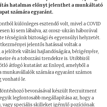
ítás hatalmas előnyt jelenthet a munkáltató
sapat számára
egyar
á
nt.
ontb
ól különleges esztendő volt, mivel a COVID
esen ki sem lábalva, az orosz-ukrán háborúval
rte térségünk biztosági és egyensúlyi helyzetét.
kezményei jelentős hatással voltak a
a jelöltek váltási hajlandóságára, bérigényére,
lmeire
é
s a toborz
á
si trendekre is. Ut
ó
bbir
ó
l
ó
tl
ó
á
tfog
ó
kutat
á
st az Enloyd, amelyből a
 a munkav
á
llal
ó
k sz
á
m
á
ra egyar
á
nt sz
á
mos
g vonhat
ó
le.
d
ö
nt
é
shoz
ó
bevon
á
s
á
val k
é
sz
ü
lt Recruitment
 egyik legfontosabb meg
á
llap
í
t
á
sa az, hogy a
, vagy speciális skilleket igénylő pozíciónak