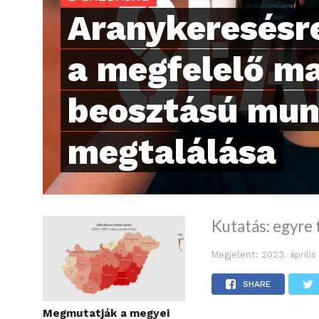
Aranykeresésre
a megfelelő m
beosztású mun
megtalálása
Kutatás: egyre
Megjelent:
2023. április
SHARE
Megmutatják a megyei