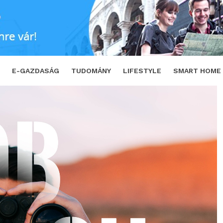
magas beosztású munkavállalók megtalálása
E-GAZDASÁG
TUDOMÁNY
LIFESTYLE
SMART HOME