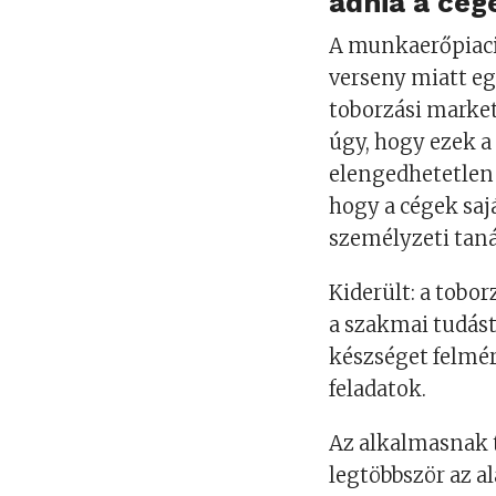
adnia a c
é
g
A munkaerőpiaci h
verseny miatt e
toborzási
marke
úgy,
hogy ezek a
elengedhetetlen
hogy a cégek saj
személyzeti tan
Kider
ü
lt: a
toborz
a
szakmai tudást
készséget felmér
feladatok.
Az alkalmasnak t
legt
ö
bbsz
ö
r
az a