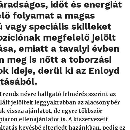
fáradságos, időt és energiát
lő folyamat a
magas
ú vagy speciális skilleket
ozíciónak megfelelő jelölt
ása
, emiatt a tavalyi
év
ben
n meg is nőtt a toborz
á
si
k ideje, der
ü
l ki az Enloyd
t
á
s
á
b
ó
l.
Trends n
é
vre hallgat
ó
felm
é
r
é
s szerint az
l
ált jelöltek leggyakrabban az alacsony bér
a
k vissza ajánlatot
, de egyre t
ö
bbsz
ö
r
piacon ellenaj
ánlatot
is. A kiszervezett
áltatás kevésbé elterjedt
haz
á
nkban, pedig ez