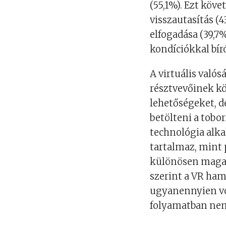
(55,1%). Ezt köv
visszautasítás (
elfogadása (39,7
kondíciókkal bír
A virtu
á
lis val
ó
s
r
é
sztvevőinek
kö
lehetőségeket, d
betölteni
a tobor
technológia
a
lk
tartalmaz, mint 
különösen maga
szerint a VR
hama
ugyanennyien vo
folyamatban nem