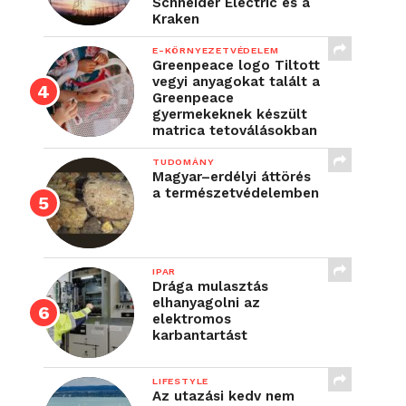
Schneider Electric és a
Kraken
E-KÖRNYEZETVÉDELEM
Greenpeace logo Tiltott
vegyi anyagokat talált a
Greenpeace
gyermekeknek készült
matrica tetoválásokban
TUDOMÁNY
Magyar–erdélyi áttörés
a természetvédelemben
IPAR
Drága mulasztás
elhanyagolni az
elektromos
karbantartást
LIFESTYLE
Az utazási kedv nem