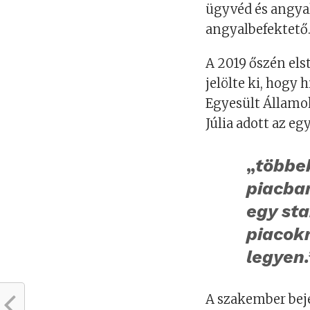
ügyvéd és angy
angyalbefektető
A 2019 őszén els
jelölte ki, hogy
Egyesült Államok
Júlia adott az e
„
többe
piacba
egy sta
piacokr
legyen.
A szakember beje