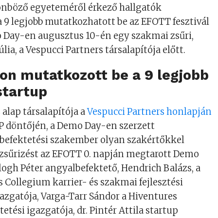
lönböző egyeteméről érkező hallgatók
a 9 legjobb mutatkozhatott be az EFOTT fesztivál
o Day-en augusztus 10-én egy szakmai zsűri,
lia, a Vespucci Partners társalapítója előtt.
on mutatkozott be a 9 legjobb
startup
z alap társalapítója a
Vespucci Partners honlapján
P döntőjén, a Demo Day-en szerzett
A befektetési szakember olyan szakértőkkel
a zsűrizést az EFOTT 0. napján megtarott Demo
ogh Péter angyalbefektető, Hendrich Balázs, a
 Collegium karrier- és szakmai fejlesztési
zgatója, Varga-Tarr Sándor a Hiventures
tetési igazgatója, dr. Pintér Attila startup