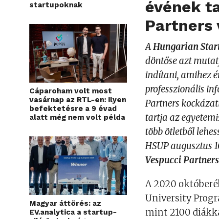
évének ta
startupoknak
Partners 
A
Hungarian Star
döntőse azt mutatj
indítani, amihez ér
professzionális in
Cáparoham volt most
vasárnap az RTL-en: ilyen
Partners kockázati
befektetésre a 9 évad
tartja az egyetemi
alatt még nem volt példa
több ötletből lehe
HSUP augusztus 10
Vespucci Partners 
A 2020 októberéb
University Progra
Magyar áttörés: az
mint 2100 diákka
EV.analytica a startup-