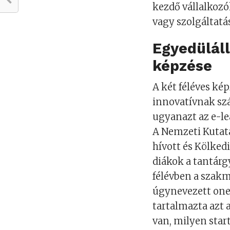
kezdő vállalkoz
vagy szolgáltatá
Egyedüláll
képzése
A két féléves ké
innovatívnak szá
ugyanazt az e-l
A Nemzeti Kutatás
hívott és Kölked
diákok a tantárgy
félévben a szakm
úgynevezett one 
tartalmazta azt 
van, milyen sta