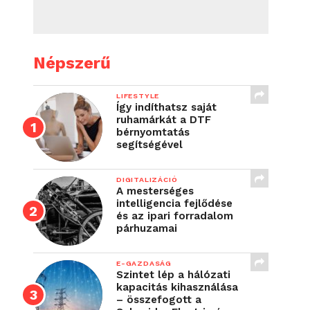
Népszerű
LIFESTYLE
Így indíthatsz saját
ruhamárkát a DTF
bérnyomtatás
segítségével
DIGITALIZÁCIÓ
A mesterséges
intelligencia fejlődése
és az ipari forradalom
párhuzamai
E-GAZDASÁG
Szintet lép a hálózati
kapacitás kihasználása
– összefogott a