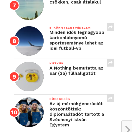
csökken, csak átalakul
E-KÖRNYEZETVÉDELEM
Minden idők legnagyobb
karbonlábnyomú
sporteseménye lehet az
idei futball-vb
KÜTYÜK
A Nothing bemutatta az
Ear (3a) fülhallgatót
BÜSZKESÉG
Az új mérnökgenerációt
köszöntötték:
diplomaátadót tartott a
Széchenyi István
Egyetem