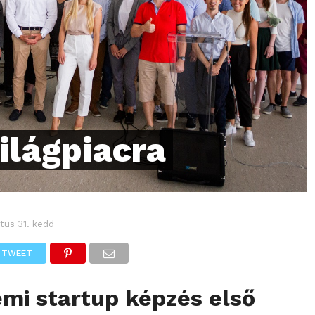
ilágpiacra
tus 31. kedd
TWEET
mi startup képzés első