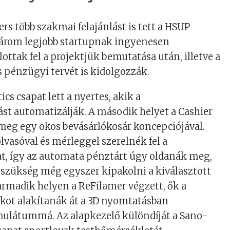
rs több szakmai felajánlást is tett a HSUP
három legjobb startupnak ingyenesen
ottak fel a projektjük bemutatása után, illetve a
s pénzügyi tervét is kidolgozzák.
cs csapat lett a nyertes, akik a
 automatizálják. A második helyet a Cashier
meg egy okos bevásárlókosár koncepciójával.
lvasóval és mérleggel szerelnék fel a
t, így az automata pénztárt úgy oldanák meg,
szükség még egyszer kipakolni a kiválasztott
rmadik helyen a ReFilamer végzett, ők a
ot alakítanák át a 3D nyomtatásban
nulátummá. Az alapkezelő különdíját a Sano-