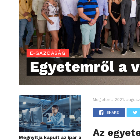
E-GAZDASÁG
Egyetemről a v
Megjelent:
2021. augusz
SHARE
Az egyete
Megnyitja kapuit az ipar a