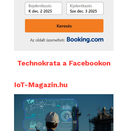
Technokrata a Facebookon
IoT-Magazin.hu