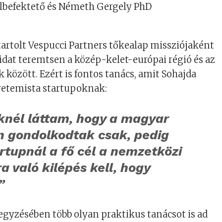
albefektető és Németh Gergely PhD
.
tartolt Vespucci Partners tőkealap missziójaként
 hidat teremtsen a közép-kelet-európai régió és az
 között. Ezért is fontos tanács, amit Sohajda
gyetemista startupoknak:
knél láttam, hogy a magyar
n gondolkodtak csak, pedig
rtupnál a fő cél a nemzetközi
a való kilépés kell, hogy
”
gyzésében több olyan praktikus tanácsot is ad