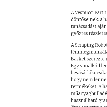
A Vespucci Partne
döntőseinek: a 
tanácsadást ajánl
győztes részlete
A Scraping Roboti
fémmegmunkálást
Basket szerezte 
Egy vonalkód leo
bevásárlókocsika
hogy nem lenne 
termékeket. A ha
műanyaghulladék
használható gra