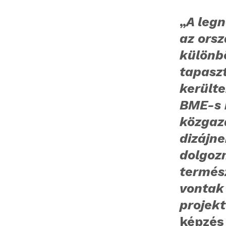
„
A legn
az ors
különb
tapaszt
kerülte
BME-s 
közgaz
dizájne
dolgozn
termés
vontak
projekt
képzés 