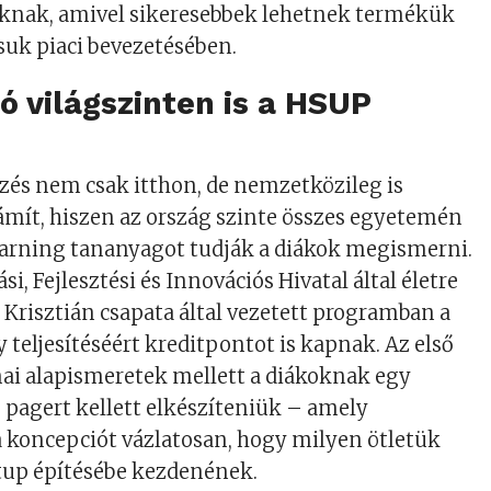
óknak, amivel sikeresebbek lehetnek termékük
suk piaci bevezetésében.
ó világszinten is a HSUP
pzés nem csak itthon, de nemzetközileg is
mít, hiszen az ország szinte összes egyetemén
earning tananyagot tudják a diákok megismerni.
i, Fejlesztési és Innovációs Hivatal által életre
i Krisztián csapata által vezetett programban a
 teljesítéséért kreditpontot is kapnak. Az első
ai alapismeretek mellett a diákoknak egy
pagert kellett elkészíteniük – amely
a koncepciót vázlatosan, hogy milyen ötletük
rtup építésébe kezdenének.