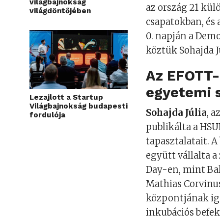
világbajnokság
az ország 21 kü
világdöntőjében
csapatokban, és 
0. napján a Dem
köztük Sohajda Jú
Az EFOTT-
egyetemi 
Lezajlott a Startup
Világbajnokság budapesti
Sohajda Júlia
, a
fordulója
publikálta a HSU
tapasztalatait. 
együtt vállalta 
Day-en, mint Bal
Mathias Corvinus
központjának iga
inkubációs befek