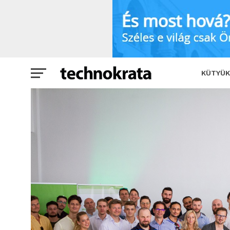
Egyetemről a világpiacra
SHARE
KÜTYÜK