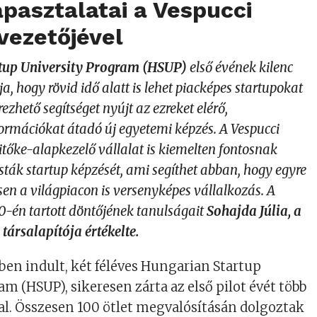
pasztalatai a Vespucci
vezetőjével
tup University Program (HSUP)
első évének kilenc
a, hogy rövid idő alatt is lehet piacképes startupokat
ezhető segítséget nyújt az ezreket elérő,
formációkat átadó új egyetemi képzés. A Vespucci
tőke-alapkezelő vállalat is kiemelten fontosnak
sták startup képzését, ami segíthet abban, hogy egyre
ssen a világpiacon is versenyképes vállalkozás. A
-én tartott döntőjének tanulságait
Sohajda Júlia, a
társalapítója értékelte.
en indult, két féléves Hungarian Startup
m (HSUP), sikeresen zárta az első pilot évét több
l. Összesen 100 ötlet megvalósításán dolgoztak