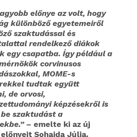
agyobb előnye az volt, hogy
zág különböző egyetemeiről
öző szaktudással és
alattal rendelkező diákok
k egy csapatba. Így például a
mérnökök corvinusos
dászokkal, MOME-s
rekkel tudtak együtt
i, de orvosi,
zettudományi képzésekről is
 be szaktudást a
ekbe.”
– emelte ki az új
előnyeit Sohajda Júlia.