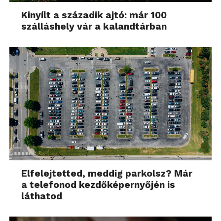
Kinyílt a századik ajtó: már 100
szálláshely vár a kalandtárban
Elfelejtetted, meddig parkolsz? Már
a telefonod kezdőképernyőjén is
láthatod