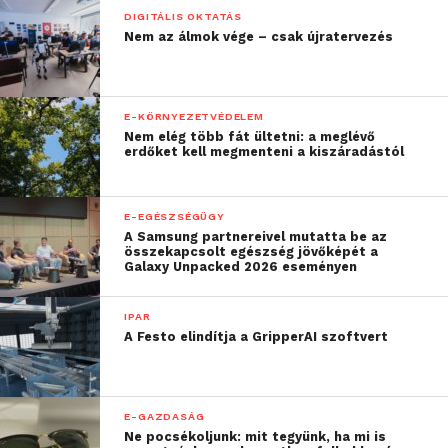
DIGITÁLIS OKTATÁS
Nem az álmok vége – csak újratervezés
E-KÖRNYEZETVÉDELEM
Nem elég több fát ültetni: a meglévő
erdőket kell megmenteni a kiszáradástól
E-EGÉSZSÉGÜGY
A Samsung partnereivel mutatta be az
összekapcsolt egészség jövőképét a
Galaxy Unpacked 2026 eseményen
IPAR
A Festo elindítja a GripperAI szoftvert
E-GAZDASÁG
Ne pocsékoljunk: mit tegyünk, ha mi is