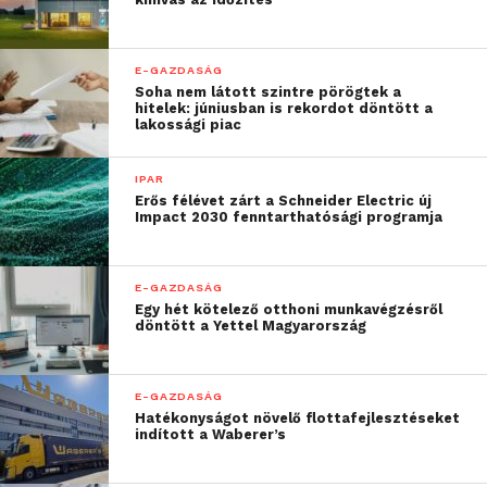
E-GAZDASÁG
Soha nem látott szintre pörögtek a
hitelek: júniusban is rekordot döntött a
lakossági piac
IPAR
Erős félévet zárt a Schneider Electric új
Impact 2030 fenntarthatósági programja
E-GAZDASÁG
Egy hét kötelező otthoni munkavégzésről
döntött a Yettel Magyarország
E-GAZDASÁG
Hatékonyságot növelő flottafejlesztéseket
indított a Waberer’s