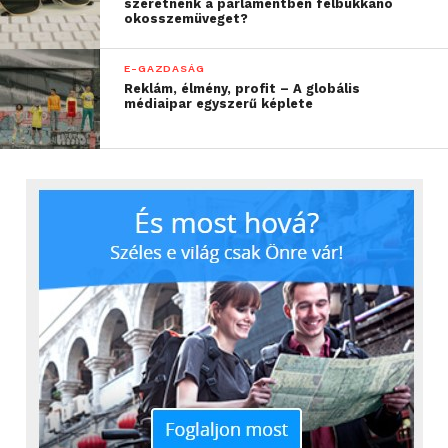
szeretnénk a parlamentben felbukkanó
okosszemüveget?
E-GAZDASÁG
Reklám, élmény, profit – A globális
médiaipar egyszerű képlete