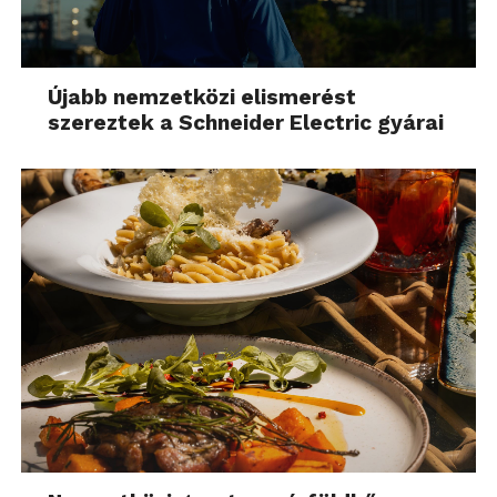
Újabb nemzetközi elismerést
szereztek a Schneider Electric gyárai