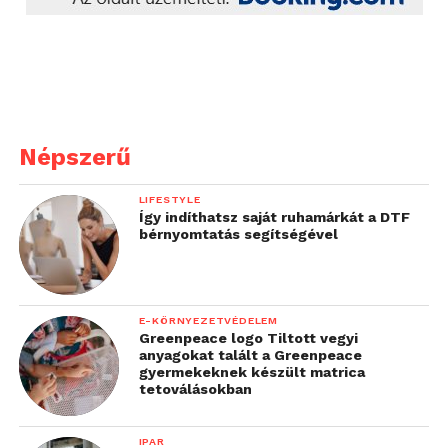
Népszerű
LIFESTYLE
Így indíthatsz saját ruhamárkát a DTF
bérnyomtatás segítségével
E-KÖRNYEZETVÉDELEM
Greenpeace logo Tiltott vegyi
anyagokat talált a Greenpeace
gyermekeknek készült matrica
tetoválásokban
IPAR