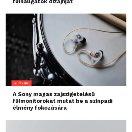
fülhallgatók dizájnját
KÜTYÜK
A Sony magas zajszigetelésű
fülmonitorokat mutat be a színpadi
élmény fokozására