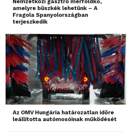
Nemzetközi gasztro mérföldkő,
amelyre büszkék lehetünk – A
Fragola Spanyolországban
terjeszkedik
Az OMV Hungária határozatlan időre
leállította autómosóinak működését