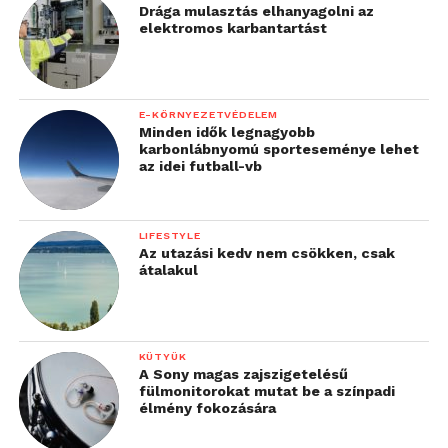
Drága mulasztás elhanyagolni az
elektromos karbantartást
E-KÖRNYEZETVÉDELEM
Minden idők legnagyobb
karbonlábnyomú sporteseménye lehet
az idei futball-vb
LIFESTYLE
Az utazási kedv nem csökken, csak
átalakul
KÜTYÜK
A Sony magas zajszigetelésű
fülmonitorokat mutat be a színpadi
élmény fokozására