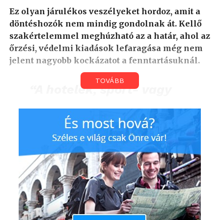
Ez olyan járulékos veszélyeket hordoz, amit a
döntéshozók nem mindig gondolnak át. Kellő
szakértelemmel meghúzható az a határ, ahol az
őrzési, védelmi kiadások lefaragása még nem
jelent nagyobb kockázatot a fenntartásuknál.
TOVÁBB
“A hotelek, sport- vagy
szórakoztatóközpontok a
saját forgalmuk hirtelen
csökkenését látva
mindent megtesznek a
költségek lefaragására.
Ez egy ponton túl sokkal
nagyobb kockázatokat
hordoz, mint amennyit a