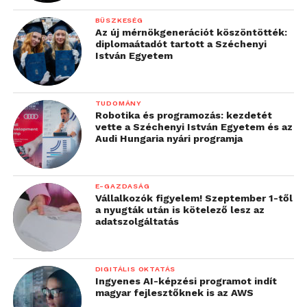
BÜSZKESÉG
Az új mérnökgenerációt köszöntötték:
diplomaátadót tartott a Széchenyi
István Egyetem
TUDOMÁNY
Robotika és programozás: kezdetét
vette a Széchenyi István Egyetem és az
Audi Hungaria nyári programja
E-GAZDASÁG
Vállalkozók figyelem! Szeptember 1-től
a nyugták után is kötelező lesz az
adatszolgáltatás
DIGITÁLIS OKTATÁS
Ingyenes AI-képzési programot indít
magyar fejlesztőknek is az AWS