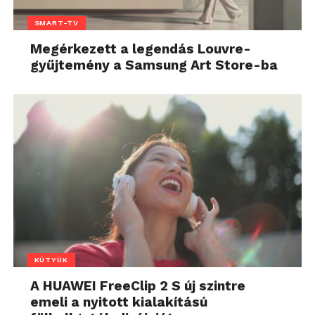
SMART-TV
Megérkezett a legendás Louvre-
gyűjtemény a Samsung Art Store-ba
KÜTYÜK
A HUAWEI FreeClip 2 S új szintre
emeli a nyitott kialakítású