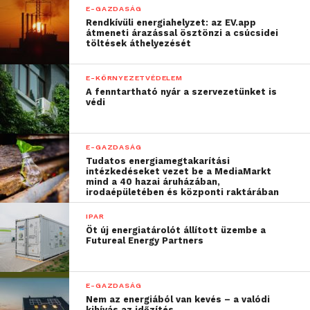
E-GAZDASÁG
írásban kell tájékoztatni, hogy később egyértelmű
Rendkívüli energiahelyzet: az EV.app
legyen a felelősség kérdése. Nemcsak a védelem a
átmeneti árazással ösztönzi a csúcsidei
töltések áthelyezését
dolgunk, hanem az ügyfelek szakmai tájékoztatása
is, ez minden szereplő közös érdeke. A teljes
E-KÖRNYEZETVÉDELEM
gazdaságban növekszik a fizetésképtelen
A fenntartható nyár a szervezetünket is
megrendelések, lánctartozások kialakulásának
védi
esélye, de ésszerű magatartással, objektív költség-,
haszon- és kockázatelemzéssel ez nagyban
E-GAZDASÁG
csökkenthető.
Tudatos energiamegtakarítási
intézkedéseket vezet be a MediaMarkt
mind a 40 hazai áruházában,
irodaépületében és központi raktárában
IPAR
Öt új energiatárolót állított üzembe a
Futureal Energy Partners
E-GAZDASÁG
Nem az energiából van kevés – a valódi
kihívás az időzítés