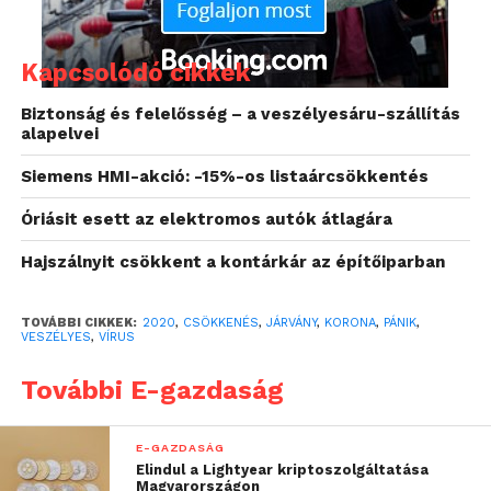
fenntartott
minimumszolgáltatások
Kapcsolódó cikkek
kifizetése jelent”
Biztonság és felelősség – a veszélyesáru-szállítás
alapelvei
– ismertette a helyzetet Romasz Sándor, a
Siemens HMI-akció: -15%-os listaárcsökkentés
Nevadasec Kft. tulajdonos-ügyvezetője, a Magyar
Óriásit esett az elektromos autók átlagára
Testőr Szövetség korábbi elnöke.
Hajszálnyit csökkent a kontárkár az építőiparban
A vezető hangsúlyozta: attól, hogy a vendégek száma
leesett, az épület nem lett kisebb vagy kevésbé
TOVÁBBI CIKKEK:
2020
,
CSÖKKENÉS
,
JÁRVÁNY
,
KORONA
,
PÁNIK
,
értékes. Ha egy hotelnek két bejárata van, nem elég
VESZÉLYES
,
VÍRUS
az egyiket ellenőrizni. Ha eddig 24 órás
vagyonvédelemre volt szükség, a veszélyek nem
További E-gazdaság
csökkennek a bevételek arányában, sőt. A többé-
kevésbé üres épületek és a kialakult helyzet még
E-GAZDASÁG
táptalajt is jelenthet a bűnözők számára.
Elindul a Lightyear kriptoszolgáltatása
Magyarországon