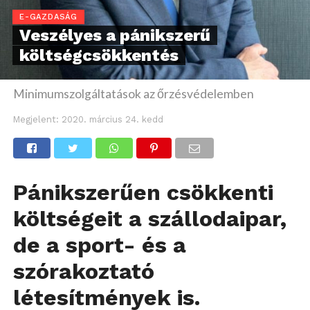
E-GAZDASÁG
Veszélyes a pánikszerű
költségcsökkentés
Minimumszolgáltatások az őrzésvédelemben
Megjelent:
2020. március 24. kedd
Pánikszerűen csökkenti
költségeit a szállodaipar,
de a sport- és a
szórakoztató
létesítmények is.