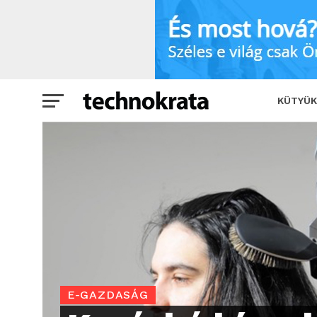
Kevésbé bízunk meg főnökeinkben, min
KÜTYÜK
E-GAZDASÁG