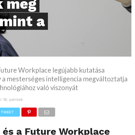
k meg
mint a
 Future Workplace legújabb kutatása
 a mesterséges intelligencia megváltoztatja
hnológiához való viszonyát
r 18. péntek
TWEET
 és a Future Workplace