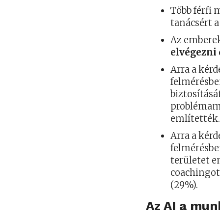
Több férfi 
tanácsért a
Az embere
elvégezni
Arra a kér
felmérésbe
biztosításá
problémame
említették
Arra a kér
felmérésbe
területet e
coachingot
(29%).
Az AI a mun