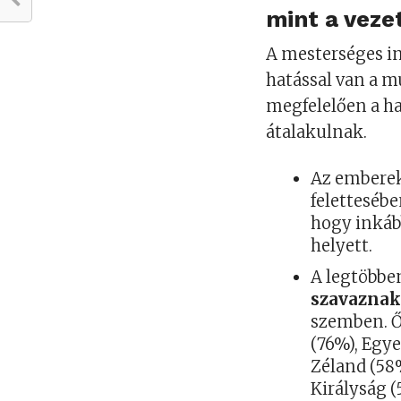
mint a veze
A mesterséges in
hatással van a m
megfelelően a h
átalakulnak.
Az embere
felettesébe
hogy inkáb
helyett.
A legtöbbe
szavaznak
szemben. Ők
(76%), Egye
Zéland (58%
Királyság (