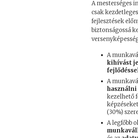
A mesterséges i
csak kezdetleges 
fejlesztések elő
biztonságossá ke
versenyképessé
A munkavál
kihívást j
fejlődésse
A munkavál
használni 
kezelhető f
képzéseket
(30%) szer
A legfőbb 
munkaváll