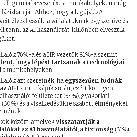
ntelligencia bevezetése a munkahelyeken még
fázisban jár. Ahhoz, hogy a legújabb AI
nyeit élvezhessék, a vállalatoknak egyszerűvé és
ll tenni az AI használatát, különben elvesztik
güket.
lalók 76%-a és a HR vezetők 81%-a szerint
elent, hogy lépést tartsanak a technológiai
l
a munkahelyeken.
lalók azt szeretnék, ha
egyszerűen tudnák
az AI-t
a munkájuk során, ezért könnyen
elhasználói felületeket (34%), gyakorlati
 (30%) és a viselkedésükre szabott élményeket
etnének.
okok között, amelyek
visszatartják a
alókat az AI használatától
, a
biztonság
(31%)