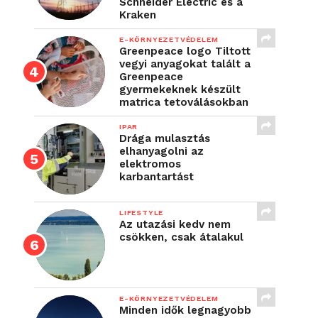
Schneider Electric és a
Kraken
E-KÖRNYEZETVÉDELEM
Greenpeace logo Tiltott
vegyi anyagokat talált a
Greenpeace
gyermekeknek készült
matrica tetoválásokban
IPAR
Drága mulasztás
elhanyagolni az
elektromos
karbantartást
LIFESTYLE
Az utazási kedv nem
csökken, csak átalakul
E-KÖRNYEZETVÉDELEM
Minden idők legnagyobb