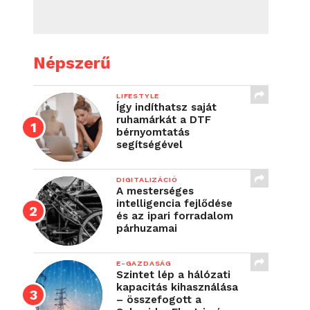
Népszerű
LIFESTYLE
Így indíthatsz saját
ruhamárkát a DTF
bérnyomtatás
segítségével
DIGITALIZÁCIÓ
A mesterséges
intelligencia fejlődése
és az ipari forradalom
párhuzamai
E-GAZDASÁG
Szintet lép a hálózati
kapacitás kihasználása
– összefogott a