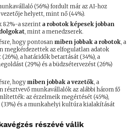
munkavállaló (56%) fordult már az AI-hoz
 vezetője helyett, mint nő (44%).
k 82%-a szerint
a robotok képesek jobban
 dolgokat
, mint a menedzserek.
désre, hogy pontosan
miben jobbak a robotok
, a
n megkérdezettek az elfogulatlan adatok
t (26%), a határidők betartását (34%), a
goldást (29%) és a büdzsétervezést (26%)
.
désre, hogy
miben jobbak a vezetők
, a
n résztvevő munkavállalók az alábbi három fő
mlítették: az érzelmeik megértését (45%),
 (33%) és a munkahelyi kultúra kialakítását
kavégzés részévé válik