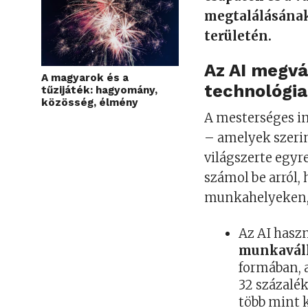
megtalálásának
területén.
Az AI megvá
A magyarok és a
technológia
tűzijáték: hagyomány,
közösség, élmény
A mesterséges in
– amelyek szerin
világszerte egyr
számol be arról,
munkahelyeken, é
Az AI haszn
munkaváll
formában, 
32 százalé
több mint 