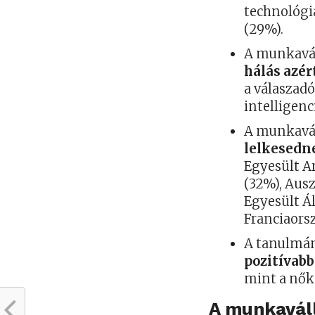
technológi
(29%).
A munkavál
hálás azér
a válaszadó
intelligenc
A munkavá
lelkesedn
Egyesült Ar
(32%), Ausz
Egyesült Á
Franciaors
A tanulmány
pozitívab
mint a nők
A munkaváll