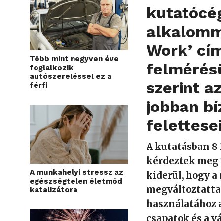
kutatócé
alkalomma
Work’ cím
Több mint negyven éve
felmérés
foglalkozik
autószereléssel ez a
szerint 
férfi
jobban bí
felettese
A kutatásban 8
kérdeztek meg 
A munkahelyi stressz az
kiderül, hogy a
egészségtelen életmód
megváltoztatta
katalizátora
használatához 
csapatok és a v