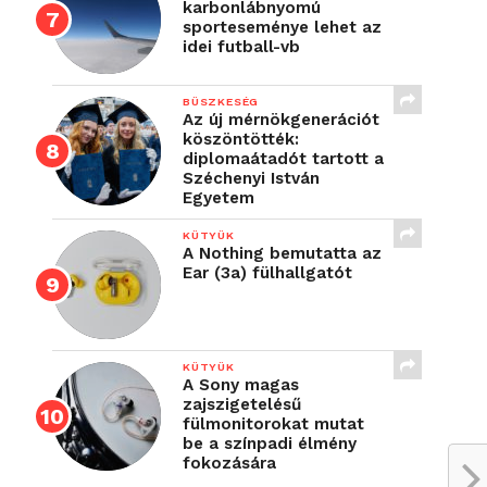
karbonlábnyomú
sporteseménye lehet az
idei futball-vb
BÜSZKESÉG
Az új mérnökgenerációt
köszöntötték:
diplomaátadót tartott a
Széchenyi István
Egyetem
KÜTYÜK
A Nothing bemutatta az
Ear (3a) fülhallgatót
KÜTYÜK
A Sony magas
zajszigetelésű
fülmonitorokat mutat
be a színpadi élmény
fokozására