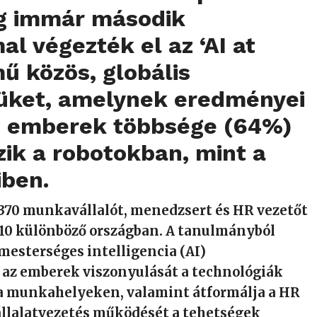
g immár második
l végezték el az ‘AI at
ű közös, globális
üket, amelynek eredményei
az emberek többsége (64%)
zik a robotokban, mint a
iben.
 370 munkavállalót, menedzsert és HR vezetőt
10 különböző országban. A tanulmányból
 mesterséges intelligencia (AI)
 az emberek viszonyulását a technológiák
a munkahelyeken, valamint átformálja a HR
állalatvezetés működését a tehetségek