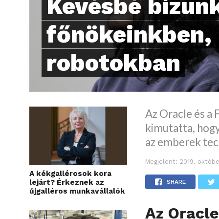
Kevésbé bízun
főnökeinkben, 
robotokban
Az Oracle és a
kimutatta, hogy
az emberek tec
Megjelent:
2019. októbe
A kékgallérosok kora
lejárt? Érkeznek az
SHARE
újgalléros munkavállalók
Az Oracle