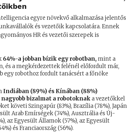
tőikben
telligencia egyre növekvő alkalmazása jelentős
unkavállalók és vezetőik kapcsolatára. Ennek
agyományos HR és vezetői szerepek is
k
64%-a jobban bízik egy robotban,
mint a
n, és a megkérdezettek felénél előfordult már,
b egy robothoz fordult tanácsért a főnöke
n
Indiában (89%) és Kínában (88%)
 nagyobb bizalmat a robotoknak
a vezetőkkel
et követi Szingapúr (83%), Brazília (78%), Japán
sült Arab Emírségek (74%), Ausztrália és Új-
), az Egyesült Államok (57%), az Egyesült
54%) és Franciaország (56%).