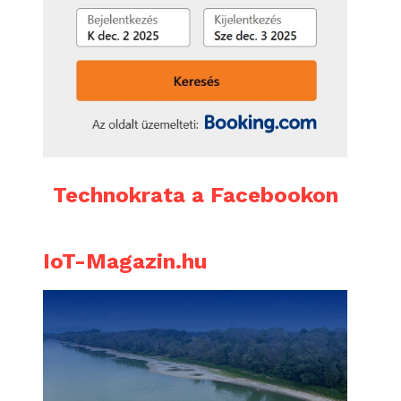
Technokrata a Facebookon
IoT-Magazin.hu