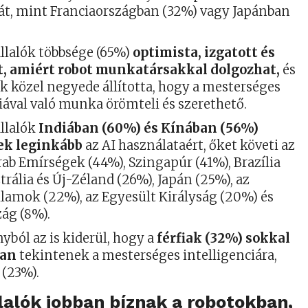
át, mint Franciaországban (32%) vagy Japánban
lalók többsége (65%)
optimista, izgatott és
t, amiért robot munkatársakkal dolgozhat,
és
k közel negyede állította, hogy a mesterséges
iával való munka örömteli és szerethető.
llalók
Indiában (60%) és Kínában (56%)
ek leginkább
az AI használataért, őket követi az
ab Emírségek (44%), Szingapúr (41%), Brazília
trália és Új-Zéland (26%), Japán (25%), az
llamok (22%), az Egyesült Királyság (20%) és
zág (8%).
ból az is kiderül, hogy a
férfiak (32%) sokkal
ban
tekintenek a mesterséges intelligenciára,
 (23%).
alók jobban bíznak a robotokban,