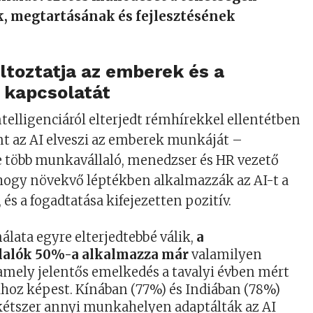
, megtartásának és fejlesztésének
ltoztatja az emberek és a
 kapcsolatát
telligenciáról elterjedt rémhírekkel ellentétben
t az AI elveszi az emberek munkáját –
e több munkavállaló, menedzser és HR vezető
 hogy növekvő léptékben alkalmazzák az AI-t a
s a fogadtatása kifejezetten pozitív.
álata egyre elterjedtebbé válik,
a
alók 50%-a alkalmazza már
valamilyen
amely jelentős emelkedés a tavalyi évben mért
khoz képest. Kínában (77%) és Indiában (78%)
kétszer annyi munkahelyen adaptálták az AI