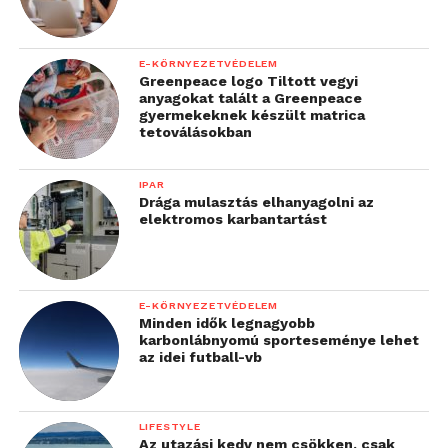
E-KÖRNYEZETVÉDELEM
Greenpeace logo Tiltott vegyi
anyagokat talált a Greenpeace
gyermekeknek készült matrica
tetoválásokban
IPAR
Drága mulasztás elhanyagolni az
elektromos karbantartást
E-KÖRNYEZETVÉDELEM
Minden idők legnagyobb
karbonlábnyomú sporteseménye lehet
az idei futball-vb
LIFESTYLE
Az utazási kedv nem csökken, csak