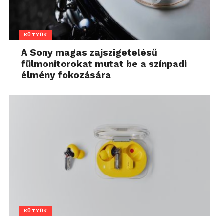
KÜTYÜK
A Sony magas zajszigetelésű
fülmonitorokat mutat be a színpadi
élmény fokozására
KÜTYÜK