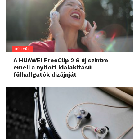
KÜTYÜK
A HUAWEI FreeClip 2 S új szintre
emeli a nyitott kialakítású
fülhallgatók dizájnját