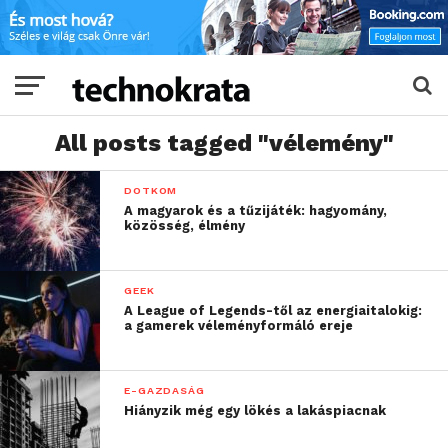
All posts tagged "vélemény"
DOTKOM
A magyarok és a tűzijáték: hagyomány,
közösség, élmény
GEEK
A League of Legends-től az energiaitalokig:
a gamerek véleményformáló ereje
E-GAZDASÁG
Hiányzik még egy lökés a lakáspiacnak