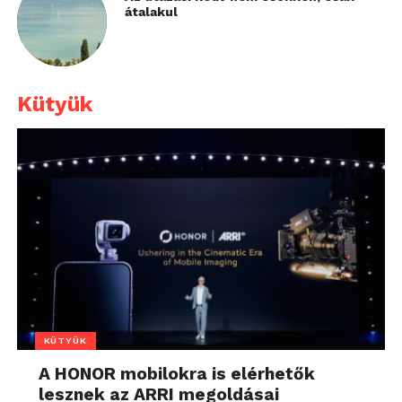
átalakul
Kütyük
KÜTYÜK
A HONOR mobilokra is elérhetők
lesznek az ARRI megoldásai