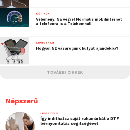
KÜTYÜK
Vélemény: Na végre! Normális mobilinternet
a telefonra is a Telekomnál!
LIFESTYLE
Hogyan NE vásároljunk kütyüt ajándékba?
TOVÁBBI CIKKEK
Népszerű
LIFESTYLE
Így indíthatsz saját ruhamárkát a DTF
bérnyomtatás segítségével