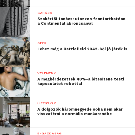
GARÁZS
Szakértői tanács: utazzon fenntarthatóan
a Continental abroncsaival
GEEK
Lehet még a Battlefield 2042-ből jó játék is
VÉLEMÉNY
A megkérdezettek 40%-a létesítene testi
kapcsolatot robottal
LIFESTYLE
A dolgozók háromnegyede soha nem akar
visszatérni a normális munkarendbe
E-GAZDASÁG