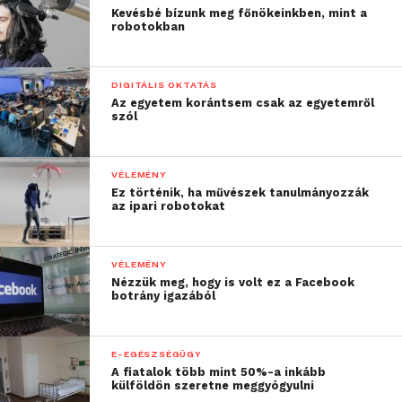
Kevésbé bízunk meg főnökeinkben, mint a
robotokban
DIGITÁLIS OKTATÁS
Az egyetem korántsem csak az egyetemről
szól
VÉLEMÉNY
Ez történik, ha művészek tanulmányozzák
az ipari robotokat
VÉLEMÉNY
Nézzük meg, hogy is volt ez a Facebook
botrány igazából
E-EGÉSZSÉGÜGY
A fiatalok több mint 50%-a inkább
külföldön szeretne meggyógyulni