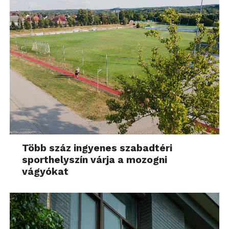
Több száz ingyenes szabadtéri
sporthelyszín várja a mozogni
vágyókat