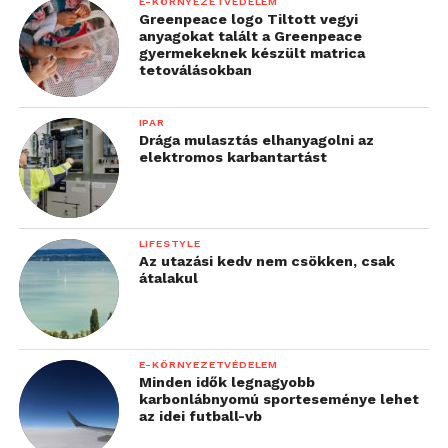
E-KÖRNYEZETVÉDELEM
Greenpeace logo Tiltott vegyi
anyagokat talált a Greenpeace
gyermekeknek készült matrica
tetoválásokban
IPAR
Drága mulasztás elhanyagolni az
elektromos karbantartást
LIFESTYLE
Az utazási kedv nem csökken, csak
átalakul
E-KÖRNYEZETVÉDELEM
Minden idők legnagyobb
karbonlábnyomú sporteseménye lehet
az idei futball-vb