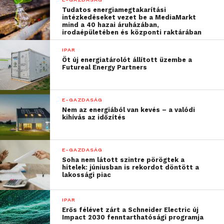
Tudatos energiamegtakarítási
intézkedéseket vezet be a MediaMarkt
mind a 40 hazai áruházában,
irodaépületében és központi raktárában
IPAR
Öt új energiatárolót állított üzembe a
Futureal Energy Partners
E-GAZDASÁG
Nem az energiából van kevés – a valódi
kihívás az időzítés
A technológiai fejlődés e szakmát is folyamatosan
E-GAZDASÁG
befolyásolja, és bár a megrendelők naprakész
Soha nem látott szintre pörögtek a
munkát várnak, sokszor nem tudják elvárásukat
hitelek: júniusban is rekordot döntött a
lakossági piac
pontosan megfogalmazni – vázolták a
szakemberek.
IPAR
Erős félévet zárt a Schneider Electric új
“Egy jó projektmenedzser
Impact 2030 fenntarthatósági programja