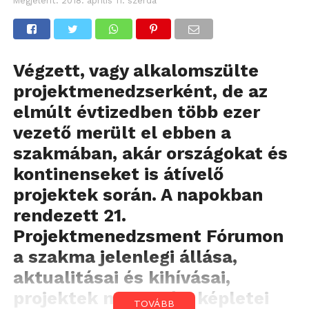
Megjelent:
2018. április 11. szerda
Végzett, vagy alkalomszülte
projektmenedzserként, de az
elmúlt évtizedben több ezer
vezető merült el ebben a
szakmában, akár országokat és
kontinenseket is átívelő
projektek során. A napokban
rendezett 21.
Projektmenedzsment Fórumon
a szakma jelenlegi állása,
aktualitásai és kihívásai,
projektek megoldási képletei
TOVÁBB