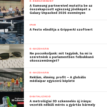
könnyű út a kudarc
E-EGÉSZSÉGÜGY
A Samsung partnereivel mutatta be az
irányába”
összekapcsolt egészség jövőképét a
Galaxy Unpacked 2026 eseményen
– elemezte
dr. Prónay Gábor
szervezőbizottsági
IPAR
elnök a Hírközlési és Informatikai Tudományos
A Festo elindítja a GripperAI szoftvert
Egyesület (HTE) rendezvényén.
Az eseményen nyilvánosságra került az év elején
E-GAZDASÁG
végzett kutatás eredménye, amely a
Ne pocsékoljunk: mit tegyünk, ha mi is
szeretnénk a parlamentben felbukkanó
projektmenedzsment szakma képviselőinek
okosszemüveget?
véleményét térképezte fel. Eszerint
a válaszadók
bő 50%-a optimista a szakma jövőjét illetően
E-GAZDASÁG
(2009-ben ez a szám mindössze 20% volt), 56%-a
Reklám, élmény, profit – A globális
médiaipar egyszerű képlete
növekedést vár a projektek, 43%-a pedig még a
projektben dolgozók számát illetően is. Véleményük
szerint a technológia gyors változása számukra
DIGITALIZÁCIÓ
főképp a feladatok komplexitását fogja
A metrológiai 3D szkennelés új iránya:
vezeték nélküli mérés a gyártás bármely
eredményezni.