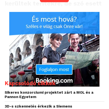
kerültek terítékre, de szó esett
a legújabb trendekről és
humánerőforrásbeli
kérdésekről is, kiemelten a soft
skillek (puha faktorok)
elhanyagolhatatlan
jelentőségéről.
Kapcsolódó cikkek
Sikeres konzorciumi projektet zárt a MOL és a
Pannon Egyetem
3D-s szkennelés érkezik a Siemens