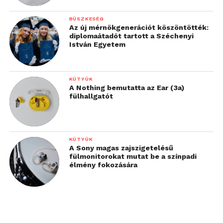
BÜSZKESÉG
Az új mérnökgenerációt köszöntötték:
diplomaátadót tartott a Széchenyi
István Egyetem
KÜTYÜK
A Nothing bemutatta az Ear (3a)
fülhallgatót
KÜTYÜK
A Sony magas zajszigetelésű
fülmonitorokat mutat be a színpadi
élmény fokozására