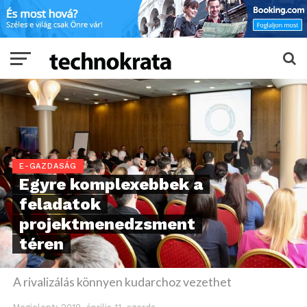
E-GAZDASÁG
Egyre komplexebbek a
feladatok
projektmenedzsment
téren
A rivalizálás könnyen kudarchoz vezethet