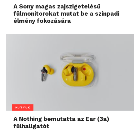
A Sony magas zajszigetelésű
fülmonitorokat mutat be a színpadi
élmény fokozására
KÜTYÜK
A Nothing bemutatta az Ear (3a)
fülhallgatót