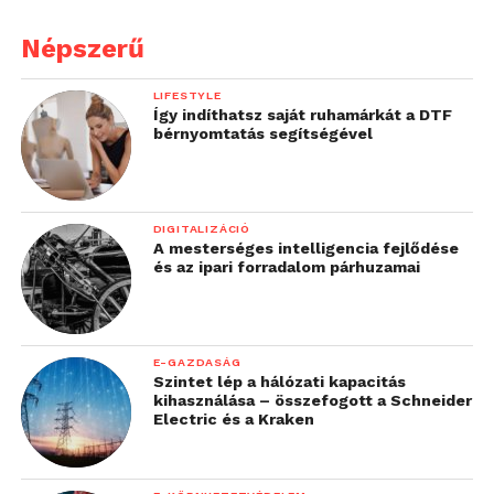
Népszerű
LIFESTYLE
Így indíthatsz saját ruhamárkát a DTF
bérnyomtatás segítségével
DIGITALIZÁCIÓ
A mesterséges intelligencia fejlődése
és az ipari forradalom párhuzamai
E-GAZDASÁG
Szintet lép a hálózati kapacitás
kihasználása – összefogott a Schneider
Electric és a Kraken