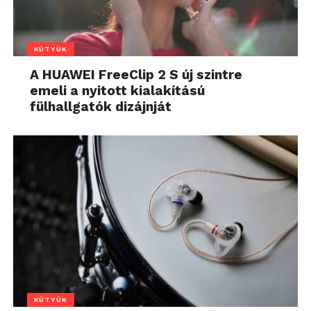
KÜTYÜK
A HUAWEI FreeClip 2 S új szintre
emeli a nyitott kialakítású
fülhallgatók dizájnját
KÜTYÜK