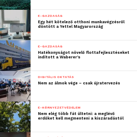
minden részletet
letisztáz, mielőtt segítene
E-GAZDASÁG
Egy hét kötelező otthoni munkavégzésről
meghatározni a pontos
döntött a Yettel Magyarország
célt, majd elkezdi a
megfelelő
E-GAZDASÁG
Hatékonyságot növelő flottafejlesztéseket
szakembergárda
indított a Waberer’s
összeállítását. Fontos
lenne, hogy az aktuális
DIGITÁLIS OKTATÁS
Nem az álmok vége – csak újratervezés
projekten dolgozó
embereket erre az
időszakra felmentsük az
E-KÖRNYEZETVÉDELEM
Nem elég több fát ültetni: a meglévő
eredeti pozíciójukból,
erdőket kell megmenteni a kiszáradástól
mert a szétdaraboltság is