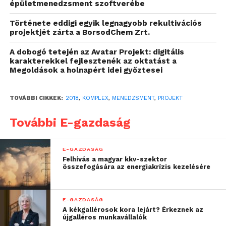
épületmenedzsment szoftverébe
Az PMI (Project Management Institute)
közelmúltban végzett felméréséből kiderül, hogy a
Története eddigi egyik legnagyobb rekultivációs
projektjét zárta a BorsodChem Zrt.
projekteknek mindössze 63%-a sikeres, a
FranklinCovey kiegészítő kutatása pedig arra világít
A dobogó tetején az Avatar Projekt: digitális
rá, hogy a kudarc oka közel 50%-ban a megfelelő
karakterekkel fejlesztenék az oktatást a
Megoldások a holnapért idei győztesei
emberi készségek hiánya. Ennek megfelelően, ha
egy projektmenedzsernek a kívánatos soft skillek –
ide értve a csapatorientációt, kommunikációs és
TOVÁBBI CIKKEK:
2018
,
KOMPLEX
,
MENEDZSMENT
,
PROJEKT
szervező készséget, a rugalmasságot, a
További E-gazdaság
problémamegoldást és konfliktuskezelést, az
intellektuális és érzelmi intelligenciát, a
motiváltságot és motiváló képességet, valamint a
E-GAZDASÁG
Felhívás a magyar kkv-szektor
kreativitást – a birtokában vannak,
a sikerhez
összefogására az energiakrízis kezelésére
vezető út felét már meg is járta.
Az eredményességet természetes módon sok
E-GAZDASÁG
körülmény befolyásolhatja, ugyanakkor az alapok, a
A kékgallérosok kora lejárt? Érkeznek az
újgalléros munkavállalók
feladat és a cél körültekintő tisztázása után a projekt