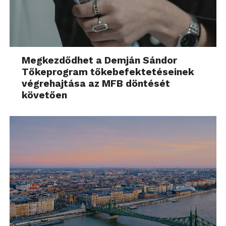
Megkezdődhet a Demján Sándor
Tőkeprogram tőkebefektetéseinek
végrehajtása az MFB döntését
követően