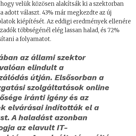
hogy velük közösen alakítsák ki a szektorban
ra adott választ. 43% már megkezdte az új
olatok kiépítését. Az eddigi eredmények ellenére
aszadók többségénél elég lassan halad, és 72%
sítani a folyamatot.
ában az állami szektor
valóan elindult a
izálódás útján. Elsősorban a
gatási szolgáltatások online
ősége iránti igény és az
k elvárásai indították el a
st. A haladást azonban
ogja az elavult IT-