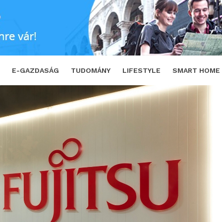
urópai állami szektor digitalizációját
S
E-GAZDASÁG
TUDOMÁNY
LIFESTYLE
SMART HOME