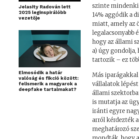
szinte mindenki 
Jelasity Radován lett
2025 leginspirálóbb
14% aggódik a di
vezetője
miatt, amely az ö
legalacsonyabb é
hogy az állami 
a) úgy gondolja, 
tartozik – ez tö
Elmosódik a határ
Más iparágakkal e
valóság és fikció között:
vállalatok lépés
felismerik a magyarok a
deepfake tartalmakat?
állami szektorban
is mutatja az ügy
iránti egyre nag
arról kérdezték a
meghatározó szer
mondták, hogy a 