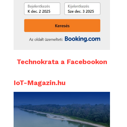
Technokrata a Facebookon
IoT-Magazin.hu