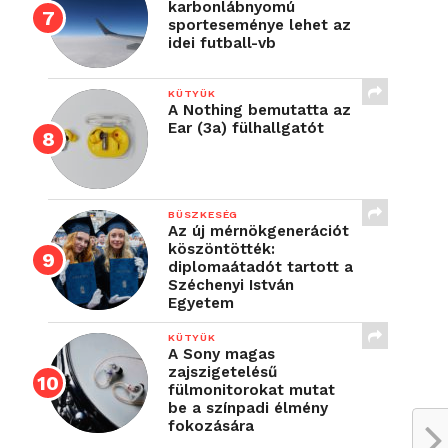
karbonlábnyomú
sporteseménye lehet az
idei futball-vb
KÜTYÜK
A Nothing bemutatta az
Ear (3a) fülhallgatót
BÜSZKESÉG
Az új mérnökgenerációt
köszöntötték:
diplomaátadót tartott a
Széchenyi István
Egyetem
KÜTYÜK
A Sony magas
zajszigetelésű
fülmonitorokat mutat
be a színpadi élmény
fokozására