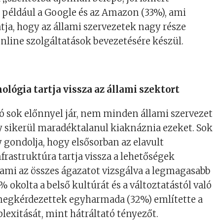
t például a Google és az Amazon (33%), ami
tja, hogy az állami szervezetek nagy része
online szolgáltatások bevezetésére készül.
ológia tartja vissza az állami szektort
ció sok előnnyel jár, nem minden állami szervezet
y sikerül maradéktalanul kiaknáznia ezeket. Sok
 gondolja, hogy elsősorban az elavult
nfrastruktúra tartja vissza a lehetőségek
 ami az összes ágazatot vizsgálva a legmagasabb
% okolta a belső kultúrát és a változtatástól való
 megkérdezettek egyharmada (32%) említette a
lexitását, mint hátráltató tényezőt.