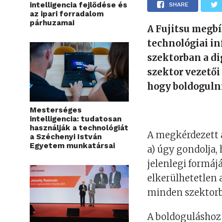
intelligencia fejlődése és
SHARE
az ipari forradalom
párhuzamai
A Fujitsu megbí
technológiai in
szektorban a di
szektor vezetői
hogy boldogulni
Mesterséges
intelligencia: tudatosan
használják a technológiát
A megkérdezett á
a Széchenyi István
Egyetem munkatársai
a) úgy gondolja,
jelenlegi formáj
elkerülhetetlen a
minden szektorba
A boldoguláshoz 