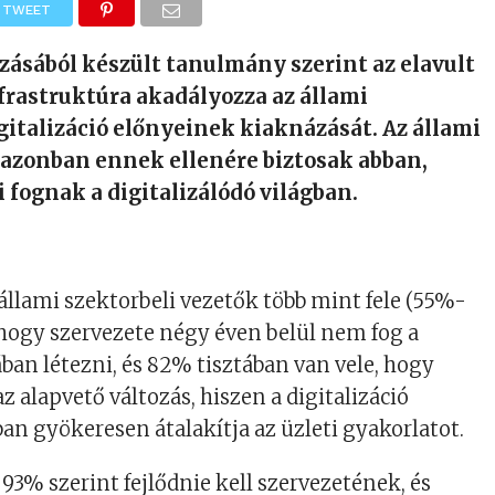
TWEET
zásából készült tanulmány szerint az elavult
frastruktúra akadályozza az állami
gitalizáció előnyeinek kiaknázását. Az állami
 azonban ennek ellenére biztosak abban,
 fognak a digitalizálódó világban.
llami szektorbeli vezetők több mint fele (55%-
 hogy szervezete négy éven belül nem fog a
ában létezni, és 82% tisztában van vele, hogy
z alapvető változás, hiszen a digitalizáció
n gyökeresen átalakítja az üzleti gyakorlatot.
93% szerint fejlődnie kell szervezetének, és