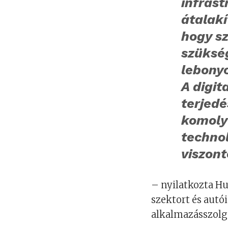
infrast
átalakí
hogy s
szüksé
lebonyo
A digit
terjedé
komoly
technol
viszont
– nyilatkozta Hug
szektort és autó
alkalmazásszolgá