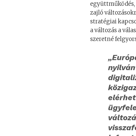
együttműködés, 
zajló változások
stratégiai kapcs
a változás a vál
szeretné felgyor
„Európ
nyilván
digital
közigaz
elérhet
ügyfele
változá
visszaf