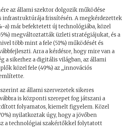
nére az állami szektor dolgozik működése
és infrastruktúrája frissítésén. A megkérdezettek
a) már befektetett új technológiába, közel
%) megváltoztatták üzleti stratégiájukat, és a
ivel több mint a fele (51%) működését és
vábbfejleszti. Arra a kérdésre, hogy mire van a
 a sikerhez a digitális világban, az állami
eplők közel fele (49%) az „innovációs
említette.
szerint az állami szervezetek sikeres
bbra is központi szerepet fog játszani a
rdított folyamatos, kiemelt figyelem. Közel
0%) nyilatkoztak úgy, hogy a jövőben
sz a technológiai szakértőkkel folytatott