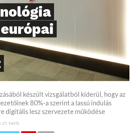
hnológia
 európai
t
zásából készült vizsgálatból kiderül, hogy az
vezetőinek 80%-a szerint a lassú indulás
e digitális lesz szervezete működése
s 27. hétfő