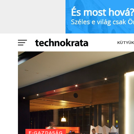
Az elavult technológia fogja vissza az e
KÜTYÜK
E-GAZDASÁG