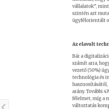
vállalatok”, min
szintén azt muta
ügyfélorientált 
Az elavult techn
Bár a digitalizá
számít arra, hog
vezető (50%) úgy
technológia és i
hasznosításától,
arány. További 43
félelmet, míg a
változtatás komp