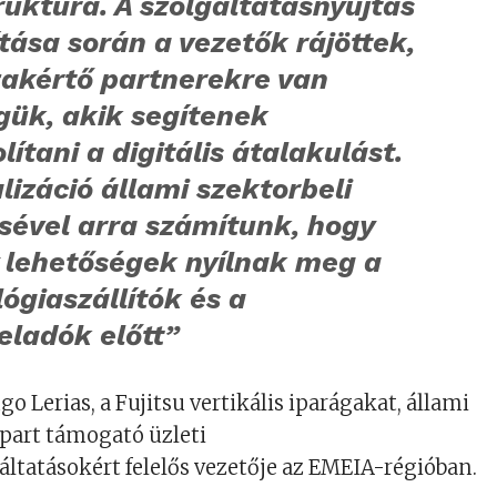
ruktúra. A szolgáltatásnyújtás
tása során a vezetők rájöttek,
zakértő partnerekre van
gük, akik segítenek
lítani a digitális átalakulást.
alizáció állami szektorbeli
sével arra számítunk, hogy
 lehetőségek nyílnak meg a
ógiaszállítók és a
eladók előtt”
o Lerias, a Fujitsu vertikális iparágakat, állami
ipart támogató üzleti
ltatásokért felelős vezetője az EMEIA-régióban.