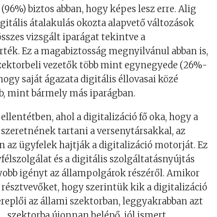
(96%) biztos abban, hogy képes lesz erre. Alig
gitális átalakulás okozta alapvető változások
sszes vizsgált iparágat tekintve a
rték. Ez a magabiztosság megnyilvánul abban is,
szektorbeli vezetők több mint egynegyede (26%-
hogy saját ágazata digitális éllovasai közé
bb, mint bármely más iparágban.
llentétben, ahol a digitalizáció fő oka, hogy a
t szeretnének tartani a versenytársakkal, az
 az ügyfelek hajtják a digitalizáció motorját. Ez
félszolgálat és a digitális szolgáltatásnyújtás
yobb igényt az állampolgárok részéről. Amikor
 résztvevőket, hogy szerintük kik a digitalizáció
eplői az állami szektorban, leggyakrabban azt
„szektorba újonnan belépő, jól ismert