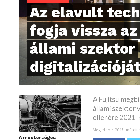
Az elavult tec
fogja vissza az
állami szektor
digitalizációjá
A Fujitsu megbí
állami szektor 
ellenére 2021-r
Megjelent:
2017. márciu
A mesterséges