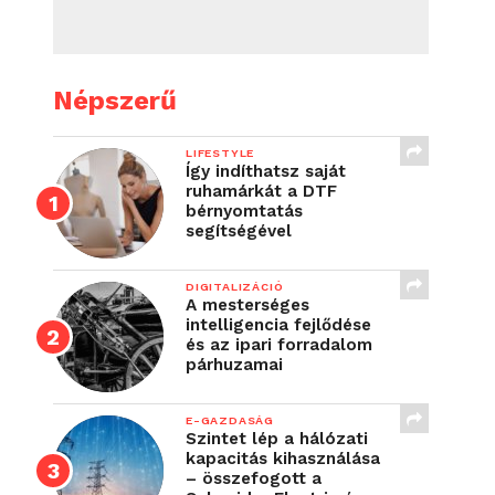
Népszerű
LIFESTYLE
Így indíthatsz saját
ruhamárkát a DTF
bérnyomtatás
segítségével
DIGITALIZÁCIÓ
A mesterséges
intelligencia fejlődése
és az ipari forradalom
párhuzamai
E-GAZDASÁG
Szintet lép a hálózati
kapacitás kihasználása
– összefogott a