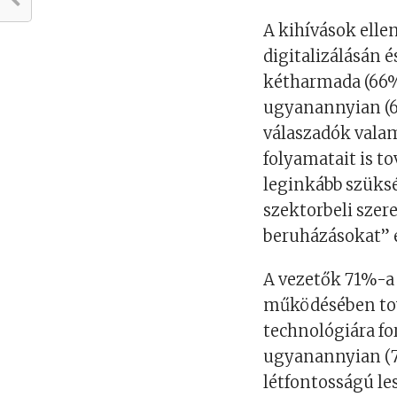
A kihívások elle
digitalizálásán 
kétharmada (66%-
ugyanannyian (65
válaszadók valam
folyamatait is to
leginkább szükség
szektorbeli szer
beruházásokat” 
A vezetők 71%-a 
működésében tová
technológiára fo
ugyanannyian (7
létfontosságú le