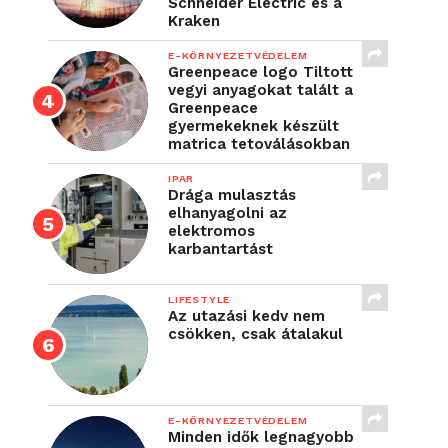
Schneider Electric és a
Kraken
E-KÖRNYEZETVÉDELEM
Greenpeace logo Tiltott
vegyi anyagokat talált a
Greenpeace
gyermekeknek készült
matrica tetoválásokban
IPAR
Drága mulasztás
elhanyagolni az
elektromos
karbantartást
LIFESTYLE
Az utazási kedv nem
csökken, csak átalakul
E-KÖRNYEZETVÉDELEM
Minden idők legnagyobb