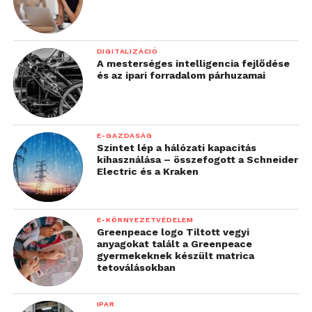
DIGITALIZÁCIÓ
A mesterséges intelligencia fejlődése
és az ipari forradalom párhuzamai
E-GAZDASÁG
Szintet lép a hálózati kapacitás
kihasználása – összefogott a Schneider
Electric és a Kraken
E-KÖRNYEZETVÉDELEM
Greenpeace logo Tiltott vegyi
anyagokat talált a Greenpeace
gyermekeknek készült matrica
tetoválásokban
IPAR