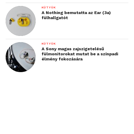
KÜTYÜK
A Nothing bemutatta az Ear (3a)
fülhallgatót
KÜTYÜK
A Sony magas zajszigetelésű
fülmonitorokat mutat be a színpadi
élmény fokozására