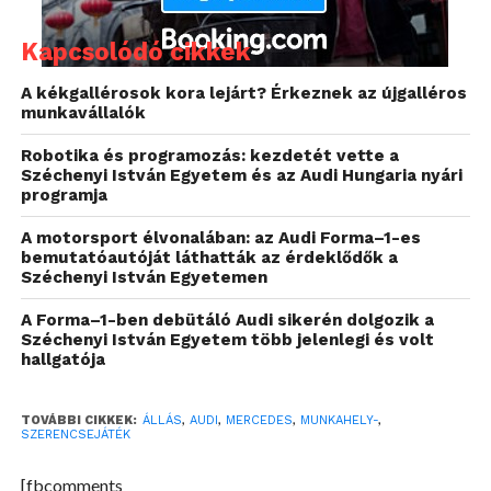
Kapcsolódó cikkek
A kékgallérosok kora lejárt? Érkeznek az újgalléros
munkavállalók
Robotika és programozás: kezdetét vette a
Bár a jól ismert vállalatokhoz szívesen mennének a
Széchenyi István Egyetem és az Audi Hungaria nyári
programja
magyarok, mégis a legtöbb munkáltató számára
egyre nagyobb kihívást jelent a tehetséges kollégák
A motorsport élvonalában: az Audi Forma–1-es
toborzása, illetve megtartása. „
A Randstad
bemutatóautóját láthatták az érdeklődők a
Széchenyi István Egyetemen
Workmonitor 2015-ös év végi adataiból kiderül, hogy a
munkavállalók 70 százaléka szerint a vállalatok
A Forma–1-ben debütáló Audi sikerén dolgozik a
komoly munkaerőhiánnyal fognak szembenézni 2016-
Széchenyi István Egyetem több jelenlegi és volt
hallgatója
ban, ráadásul ez a jelenség a versenyszféra minden
területét érinti”
– emelte ki Baja Sándor, a Randstad
Hungary ügyvezető igazgatója az április 6-án tartott
TOVÁBBI CIKKEK:
ÁLLÁS
,
AUDI
,
MERCEDES
,
MUNKAHELY-
,
SZERENCSEJÁTÉK
díjátadó gálán. –
„Ez még inkább felértékeli a tudatos
munkáltatói márkaépítést: az erős munkáltatói
[fbcomments