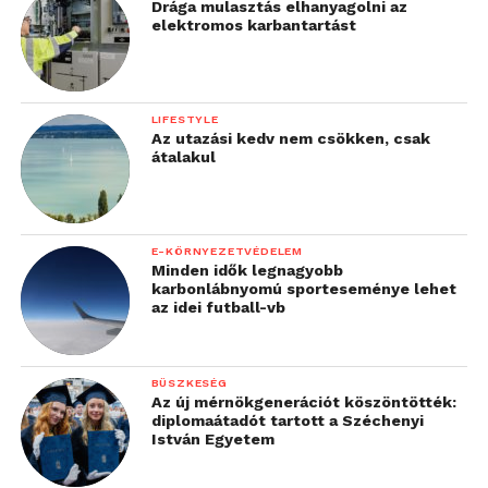
Drága mulasztás elhanyagolni az
elektromos karbantartást
LIFESTYLE
Az utazási kedv nem csökken, csak
átalakul
E-KÖRNYEZETVÉDELEM
Minden idők legnagyobb
karbonlábnyomú sporteseménye lehet
az idei futball-vb
BÜSZKESÉG
Az új mérnökgenerációt köszöntötték:
diplomaátadót tartott a Széchenyi
István Egyetem