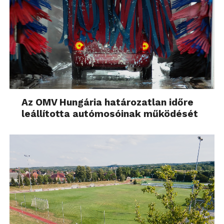
Az OMV Hungária határozatlan időre
leállította autómosóinak működését