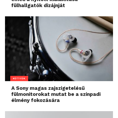
fülhallgatók dizájnját
KÜTYÜK
A Sony magas zajszigetelésű
fülmonitorokat mutat be a színpadi
élmény fokozására