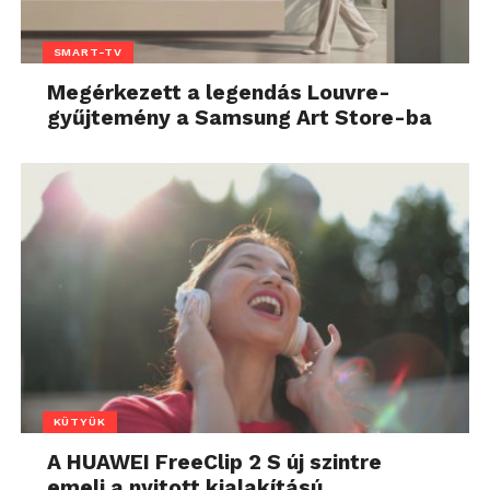
SMART-TV
Megérkezett a legendás Louvre-
gyűjtemény a Samsung Art Store-ba
KÜTYÜK
A HUAWEI FreeClip 2 S új szintre
emeli a nyitott kialakítású