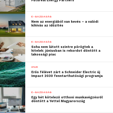
Futureal Energy Partners
E-GAZDASÁG
Nem az energiából van kevés – a valódi
kihívás az időzítés
E-GAZDASÁG
Soha nem látott szintre pörögtek a
hitelek: júniusban is rekordot döntött a
lakossági piac
Összesítettben a szolgáltató szektor lekörözte
IPAR
az autóipart
Erős félévet zárt a Schneider Electric új
Impact 2030 fenntarthatósági programja
Bár a munkáltatók között két autóipari cég végzett
az élen, iparági szinten már a szolgáltató szektor
E-GAZDASÁG
megítélése a legjobb. A magyar munkavállalók közel
Egy hét kötelező otthoni munkavégzésről
döntött a Yettel Magyarország
fele szívesen dolgozna ezen a területen, megelőzve
az autó-, illetve a gyógyszer- és vegyipart.
„A