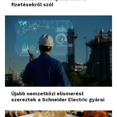
fizetésekről szól
Újabb nemzetközi elismerést
szereztek a Schneider Electric gyárai