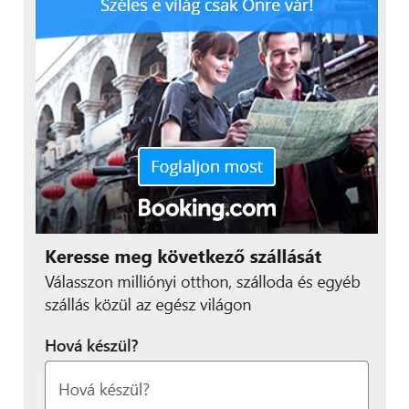
(Zárójelben a 2015-ös helyezések)
1. Audi Hungaria (2.)
2. Mercedes-Benz (1.)
3. Szerencsejáték Zrt. (-)
4. LEGO (-)
5. IBM (3.)
6. Samsung Electronics (4.)
7. Bosch (5.)
8. IT Services (13.)
9. GE General Electric (7.)