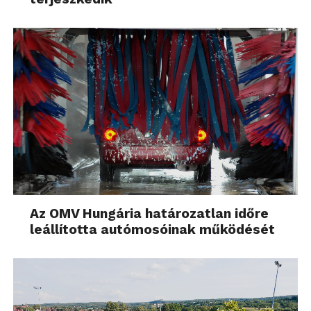
Az OMV Hungária határozatlan időre
leállította autómosóinak működését