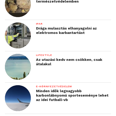
természetvédelemben
IPAR
Drága mulasztás elhanyagolni az
elektromos karbantartást
LIFESTYLE
Az utazási kedv nem csökken, csak
átalakul
E-KÖRNYEZETVÉDELEM
Minden idők legnagyobb
karbonlábnyomú sporteseménye lehet
az idei futball-vb