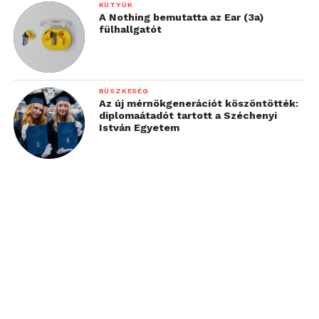
KÜTYÜK
A Nothing bemutatta az Ear (3a)
fülhallgatót
BÜSZKESÉG
Az új mérnökgenerációt köszöntötték:
diplomaátadót tartott a Széchenyi
István Egyetem