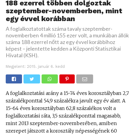
188 ezerrel többen dolgoztak
szeptember-novemberben, mint
egy évvel korábban
A foglalkoztatottak száma tavaly szeptember-
novemberben 4 millió 155 ezer volt, a munkában állók
száma 188 ezerrel nőtt az egy évvel korábbihoz
képest – jelentette kedden a Központi Statisztikai
Hivatal (KSH).
Megjelent:
2015. január 6. kedd
A foglalkoztatási arány a 15-74 éves korosztályban 2,7
százalékponttal 54,9 százalékra javult egy év alatt. A
15-64 éves korosztályban 62,8 százalékos volt a
foglalkoztatási ráta, 3,5 százalékponttal magasabb,
mint 2013 szeptember-novemberében, amiben
szerepet játszott a korosztály népességének 60