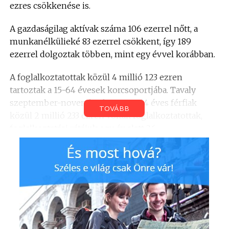
ezres csökkenése is.
A gazdaságilag aktívak száma 106 ezerrel nőtt, a
munkanélkülieké 83 ezerrel csökkent, így 189
ezerrel dolgoztak többen, mint egy évvel korábban.
A foglalkoztatottak közül 4 millió 123 ezren
tartoztak a 15-64 évesek korcsoportjába.
Tavaly
szeptember-novemberben a 15-64 éves férfiak
TOVÁBB
közül 2 millió 233 ezren voltak foglalkoztatottak,
foglalkoztatási rátájuk egy év alatt 3,6
százalékponttal 68,9 százalékra nőtt.
A 15-64 éves foglalkoztatott nők száma 1 millió 890
ezer volt, esetükben a foglalkoztatási ráta értéke 3,2
százalékponttal 56,7 százalékra javult.
A 15-24 éves korosztályból 274 ezren voltak
foglalkoztatottak, 24,6 százalékos foglalkoztatási