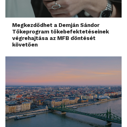
Megkezdődhet a Demján Sándor
Tőkeprogram tőkebefektetéseinek
végrehajtása az MFB döntését
követően