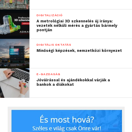
DIGITALIZÁCIÓ
A metrológiai 3D szkennelés új iránya:
vezeték nélküli mérés a gyártás bármely
pontján
DIGITÁLIS OKTATÁS
Minőségi képzések, nemzetközi környezet
E-GAZDASÁG
Jóváírással és ajándékokkal várják a
bankok a diákokat