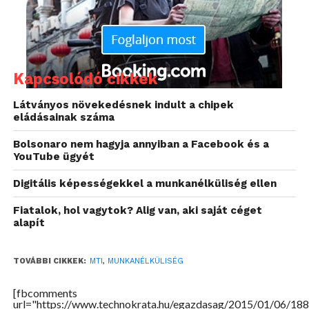
rátájuk 3,1 százalékponttal meghaladta a 2013.
szeptember-novemberit.
Az úgynevezett legjobb
munkavállalási korú, 25-54 éves, valamint az 55-64
éves foglalkoztatottak száma egyaránt nőtt. Előbbiek
Kapcsolódó cikkek
foglalkoztatási rátája 3,1 százalékponttal, 80,0
százalékra, utóbbiaké 3,9 százalékponttal, 42,9
Látványos növekedésnek indult a chipek
százalékra emelkedett.
eládásainak száma
Bolsonaro nem hagyja annyiban a Facebook és a
YouTube ügyét
Digitális képességekkel a munkanélküliség ellen
Fiatalok, hol vagytok? Alig van, aki saját céget
alapít
TOVÁBBI CIKKEK:
MTI
,
MUNKANÉLKÜLISÉG
[fbcomments
url="https://www.technokrata.hu/egazdasag/2015/01/06/188