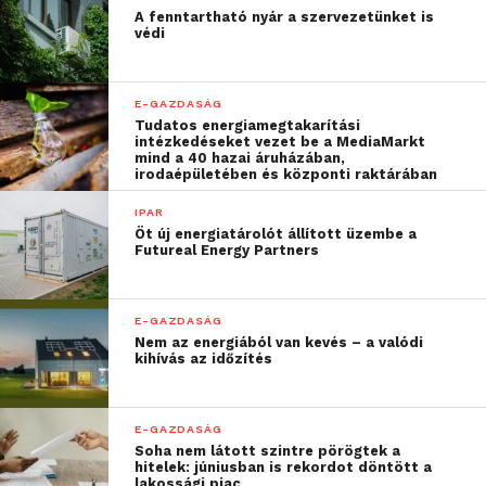
A fenntartható nyár a szervezetünket is
védi
E-GAZDASÁG
Tudatos energiamegtakarítási
intézkedéseket vezet be a MediaMarkt
mind a 40 hazai áruházában,
irodaépületében és központi raktárában
IPAR
Öt új energiatárolót állított üzembe a
Futureal Energy Partners
E-GAZDASÁG
Nem az energiából van kevés – a valódi
kihívás az időzítés
E-GAZDASÁG
Soha nem látott szintre pörögtek a
hitelek: júniusban is rekordot döntött a
lakossági piac