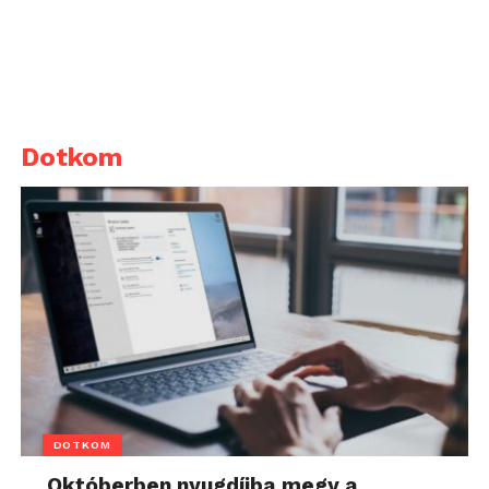
Dotkom
DOTKOM
Októberben nyugdíjba megy a