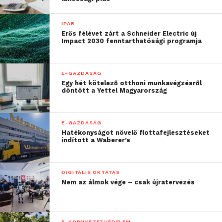
IPAR
Erős félévet zárt a Schneider Electric új
Impact 2030 fenntarthatósági programja
E-GAZDASÁG
Egy hét kötelező otthoni munkavégzésről
döntött a Yettel Magyarország
E-GAZDASÁG
Hatékonyságot növelő flottafejlesztéseket
indított a Waberer’s
DIGITÁLIS OKTATÁS
Nem az álmok vége – csak újratervezés
E-KÖRNYEZETVÉDELEM