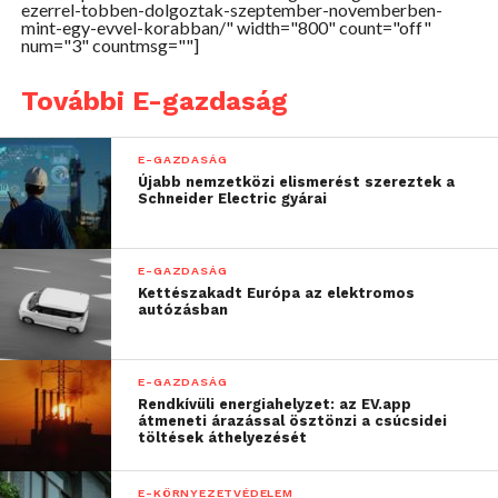
ezerrel-tobben-dolgoztak-szeptember-novemberben-
mint-egy-evvel-korabban/" width="800" count="off"
num="3" countmsg=""]
Forrás: MTI
További E-gazdaság
E-GAZDASÁG
Újabb nemzetközi elismerést szereztek a
Schneider Electric gyárai
E-GAZDASÁG
Kettészakadt Európa az elektromos
autózásban
E-GAZDASÁG
Rendkívüli energiahelyzet: az EV.app
átmeneti árazással ösztönzi a csúcsidei
töltések áthelyezését
E-KÖRNYEZETVÉDELEM