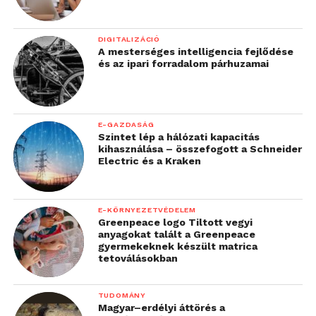
DIGITALIZÁCIÓ
A mesterséges intelligencia fejlődése
és az ipari forradalom párhuzamai
E-GAZDASÁG
Szintet lép a hálózati kapacitás
kihasználása – összefogott a Schneider
Electric és a Kraken
E-KÖRNYEZETVÉDELEM
Greenpeace logo Tiltott vegyi
anyagokat talált a Greenpeace
gyermekeknek készült matrica
tetoválásokban
TUDOMÁNY
Magyar–erdélyi áttörés a