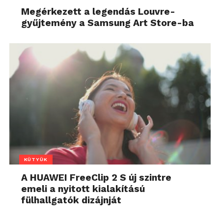
Megérkezett a legendás Louvre-
gyűjtemény a Samsung Art Store-ba
KÜTYÜK
A HUAWEI FreeClip 2 S új szintre
emeli a nyitott kialakítású
fülhallgatók dizájnját