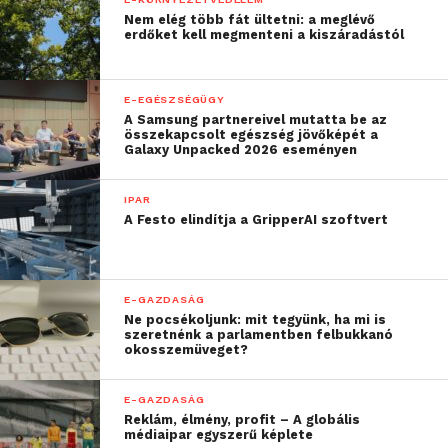
Nem elég több fát ültetni: a meglévő
erdőket kell megmenteni a kiszáradástól
E-EGÉSZSÉGÜGY
A Samsung partnereivel mutatta be az
összekapcsolt egészség jövőképét a
Galaxy Unpacked 2026 eseményen
IPAR
A Festo elindítja a GripperAI szoftvert
E-GAZDASÁG
Ne pocsékoljunk: mit tegyünk, ha mi is
szeretnénk a parlamentben felbukkanó
okosszemüveget?
E-GAZDASÁG
Reklám, élmény, profit – A globális
médiaipar egyszerű képlete