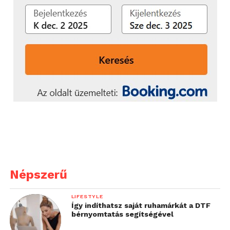
Népszerű
LIFESTYLE
Így indíthatsz saját ruhamárkát a DTF
bérnyomtatás segítségével