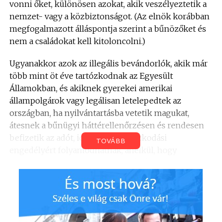
vonni őket, különösen azokat, akik veszélyeztetik a
nemzet- vagy a közbiztonságot. (Az elnök korábban
megfogalmazott álláspontja szerint a bűnözőket és
nem a családokat kell kitoloncolni.)
Ugyanakkor azok az illegális bevándorlók, akik már
több mint öt éve tartózkodnak az Egyesült
Államokban, és akiknek gyerekei amerikai
állampolgárok vagy legálisan letelepedtek az
országban, ha nyilvántartásba vetetik magukat,
átesnek a bűnügyi háttérellenőrzésen és rendesen
befizetik az adót, ideiglenes tartózkodási
TOVÁBB
engedélyért folyamodhatnak, anélkül, hogy
tartaniuk kellene a kitoloncoltatástól.
Az elnök egyúttal rámutatott, hogy az általa
bejelentett “egyezség” nem vonatkozik azokra, akik
csak nemrégen érkeztek az országba, vagy akik
ezzel illegális módon a jövőben fognak