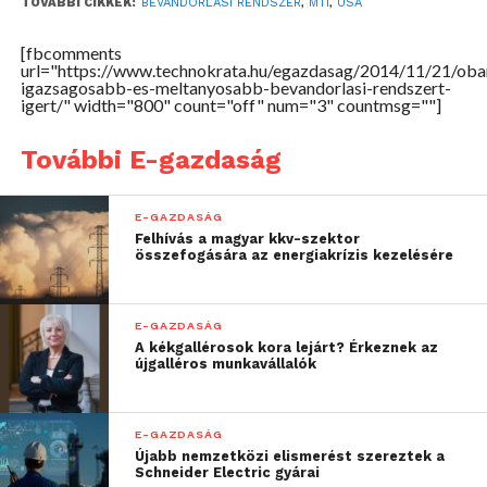
TOVÁBBI CIKKEK:
BEVÁNDORLÁSI RENDSZER
,
MTI
,
USA
[fbcomments
url="https://www.technokrata.hu/egazdasag/2014/11/21/ob
igazsagosabb-es-meltanyosabb-bevandorlasi-rendszert-
igert/" width="800" count="off" num="3" countmsg=""]
A kongresszus megkerülésével meghirdetett elnöki
rendeletben megfogalmazott intézkedések az
További E-gazdaság
Egyesült Államokban tartózkodó több mint 11 millió
bevándorló közül mintegy 4-5 milliót mentesítenek
E-GAZDASÁG
a deportálás veszélye alól. Barack Obama kijelentette,
Felhívás a magyar kkv-szektor
hogy a tömeges amnesztia igazságtalan lenne, a
összefogására az energiakrízis kezelésére
tömeges kitoloncolás pedig nem reális.
Hangsúlyozta, hogy az amerikai a bevándorlók
E-GAZDASÁG
nemzete és az is marad.
A kékgallérosok kora lejárt? Érkeznek az
újgalléros munkavállalók
Utalva a saját és a republikánusok álláspontja közötti
konfliktusra – ellenzéki politikusok egyebek között
a hatalmával való visszaéléssel vádolják az elnököt -,
E-GAZDASÁG
Újabb nemzetközi elismerést szereztek a
kijelentette, hogy ha a kongresszus kétségbe vonja
Schneider Electric gyárai