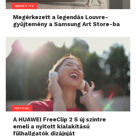
SMART-TV
Megérkezett a legendás Louvre-
gyűjtemény a Samsung Art Store-ba
KÜTYÜK
A HUAWEI FreeClip 2 S új szintre
emeli a nyitott kialakítású
fülhallgatók dizájnját