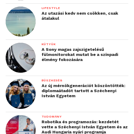
LIFESTYLE
Az utazási kedv nem csökken, csak
átalakul
KÜTYÜK
A Sony magas zajszigetelésű
fülmonitorokat mutat be a színpadi
élmény fokozására
BÜSZKESÉG
Az új mérnökgenerációt köszöntötték:
diplomaátadót tartott a Széchenyi
István Egyetem
TUDOMÁNY
Robotika és programozás: kezdetét
vette a Széchenyi István Egyetem és az
Audi Hungaria nyári programja