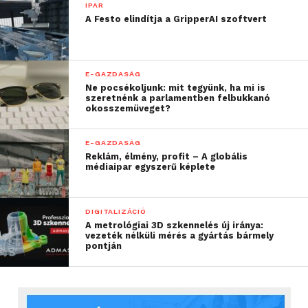
IPAR
A Festo elindítja a GripperAI szoftvert
E-GAZDASÁG
Ne pocsékoljunk: mit tegyünk, ha mi is
szeretnénk a parlamentben felbukkanó
okosszemüveget?
E-GAZDASÁG
Reklám, élmény, profit – A globális
médiaipar egyszerű képlete
DIGITALIZÁCIÓ
A metrológiai 3D szkennelés új iránya:
vezeték nélküli mérés a gyártás bármely
pontján