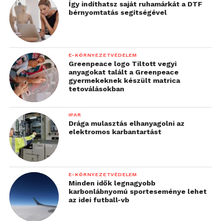
Így indíthatsz saját ruhamárkát a DTF
bérnyomtatás segítségével
E-KÖRNYEZETVÉDELEM
Greenpeace logo Tiltott vegyi
anyagokat talált a Greenpeace
gyermekeknek készült matrica
tetoválásokban
IPAR
Drága mulasztás elhanyagolni az
elektromos karbantartást
E-KÖRNYEZETVÉDELEM
Minden idők legnagyobb
karbonlábnyomú sporteseménye lehet
az idei futball-vb