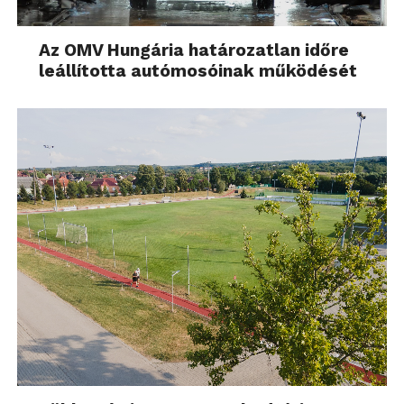
Az OMV Hungária határozatlan időre
leállította autómosóinak működését