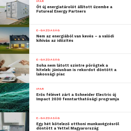
IPAR
Az elnöki rendelet bejelentése elutasító
Öt új energiatárolót állított üzembe a
reagálásokat váltott ki republikánus politikusokból.
Futureal Energy Partners
John Boehner, a képviselőház elnöke hangsúlyozta,
hogy az amerikai demokrácia nem így működik, és
E-GAZDASÁG
Obama, “bár korábban azt mondta, hogy nem király
Nem az energiából van kevés – a valódi
és nem császár, mégis úgy viselkedik, mintha az
kihívás az időzítés
lenne”. John McCain szenátor álláspontja szerint a
bevándorlás ügyét a népképviselőknek kell
E-GAZDASÁG
megvitatniuk, és azt nem egy dekrétummal kell
Soha nem látott szintre pörögtek a
rendezni, Michael McCaul képviselő pedig
hitelek: júniusban is rekordot döntött a
lakossági piac
egyenesen alkotmányellenesnek nevezte Obama
intézkedéseit, amelyek szerinte fenyegetést
IPAR
jelentenek a demokrácia számára.
Erős félévet zárt a Schneider Electric új
Impact 2030 fenntarthatósági programja
Több republikánus honatya és kormányzó is előre
bejelentette, hogy bíróságon fogja megtámadni az
E-GAZDASÁG
elnöki rendeletet.
Egy hét kötelező otthoni munkavégzésről
döntött a Yettel Magyarország