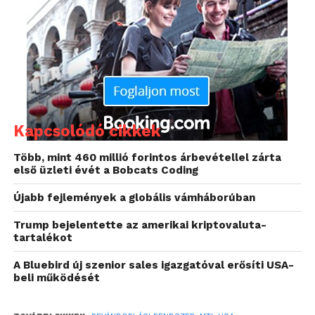
megpróbálkozni. Obama kiemelte, hogy az
intézkedések nem biztosítanak sem
állampolgárságot, sem hosszú idejű tartózkodási
engedélyt, sem pedig az állampolgárokat megillető
kedvezményeket, mert ezekben a kérdésekben a
kongresszus az illetékes. “Mindössze annyit
mondunk, hogy nem fogjuk önöket kitoloncolni” –
Kapcsolódó cikkek
mondta az elnök.
Több, mint 460 millió forintos árbevétellel zárta
első üzleti évét a Bobcats Coding
Újabb fejlemények a globális vámháborúban
Trump bejelentette az amerikai kriptovaluta-
tartalékot
A Bluebird új szenior sales igazgatóval erősíti USA-
beli működését