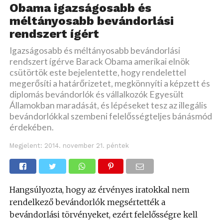
Obama igazságosabb és
méltányosabb bevándorlási
rendszert ígért
Igazságosabb és méltányosabb bevándorlási
rendszert ígérve Barack Obama amerikai elnök
csütörtök este bejelentette, hogy rendelettel
megerősíti a határőrizetet, megkönnyíti a képzett és
diplomás bevándorlók és vállalkozók Egyesült
Államokban maradását, és lépéseket tesz az illegális
bevándorlókkal szembeni felelősségteljes bánásmód
érdekében.
Megjelent:
2014. november 21. péntek
Hangsúlyozta, hogy az érvényes iratokkal nem
rendelkező bevándorlók megsértették a
bevándorlási törvényeket, ezért felelősségre kell