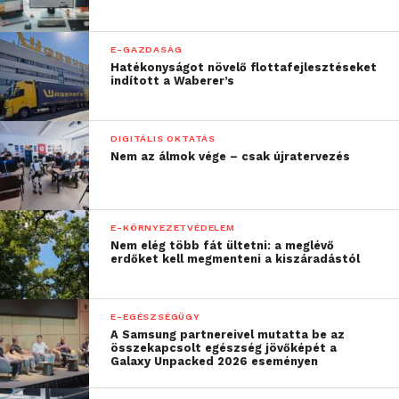
Forrás: MTI
E-GAZDASÁG
Hatékonyságot növelő flottafejlesztéseket
indított a Waberer’s
DIGITÁLIS OKTATÁS
Nem az álmok vége – csak újratervezés
E-KÖRNYEZETVÉDELEM
Nem elég több fát ültetni: a meglévő
erdőket kell megmenteni a kiszáradástól
E-EGÉSZSÉGÜGY
A Samsung partnereivel mutatta be az
összekapcsolt egészség jövőképét a
Galaxy Unpacked 2026 eseményen