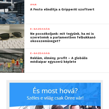
IPAR
A Festo elindítja a GripperAI szoftvert
E-GAZDASÁG
Ne pocsékoljunk: mit tegyünk, ha mi is
szeretnénk a parlamentben felbukkanó
okosszemüveget?
E-GAZDASÁG
Reklám, élmény, profit – A globális
médiaipar egyszerű képlete