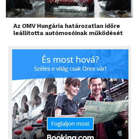
Az OMV Hungária határozatlan időre
leállította autómosóinak működését