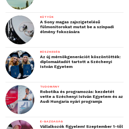
KÜTYÜK
A Sony magas zajszigetelésű
fülmonitorokat mutat be a színpadi
élmény fokozására
BÜSZKESÉG
Az új mérnökgenerációt köszöntötték:
diplomaátadót tartott a Széchenyi
István Egyetem
TUDOMÁNY
Robotika és programozás: kezdetét
vette a Széchenyi István Egyetem és az
Audi Hungaria nyári programja
E-GAZDASÁG
Vállalkozók figyelem! Szeptember 1-től