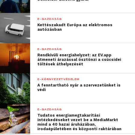
E-GAZDASÁG
Kettészakadt Európa az elektromos
autózásban
E-GAZDASÁG
Rendkívüli energiahelyzet: az EV.app
átmeneti árazással ösztönzi a csúcsidei
töltések áthelyezését
E-KÖRNYEZETVÉDELEM
A fenntartható nyár a szervezetünket is
védi
E-GAZDASÁG
Tudatos energiamegtakarítási
intézkedéseket vezet be a MediaMarkt
mind a 40 hazai áruházában,
irodaépületében és központi raktárában