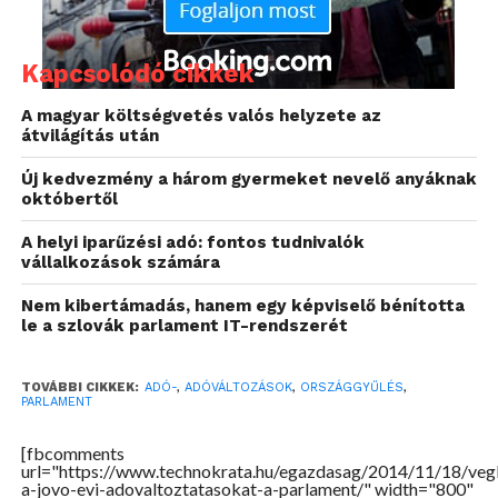
Kapcsolódó cikkek
A magyar költségvetés valós helyzete az
átvilágítás után
Új kedvezmény a három gyermeket nevelő anyáknak
októbertől
A helyi iparűzési adó: fontos tudnivalók
vállalkozások számára
Nem kibertámadás, hanem egy képviselő bénította
le a szlovák parlament IT-rendszerét
A határozathozatalok után a fair bankokról szóló
kormányzati előterjesztésről kezdődik vita, majd
TOVÁBBI CIKKEK:
ADÓ-
,
ADÓVÁLTOZÁSOK
,
ORSZÁGGYŰLÉS
,
PARLAMENT
tárgyalhatják a pénzügyi tárgyú törvények
módosítását – amely a betétbiztosítást, és a
[fbcomments
url="https://www.technokrata.hu/egazdasag/2014/11/18/vegl
pénzügyi közvetítőrendszert érinti -, valamint a 400
a-jovo-evi-adovaltoztatasokat-a-parlament/" width="800"