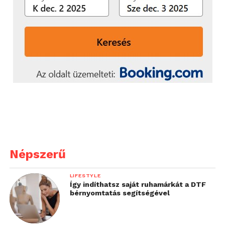
Népszerű
LIFESTYLE
Így indíthatsz saját ruhamárkát a DTF
bérnyomtatás segítségével