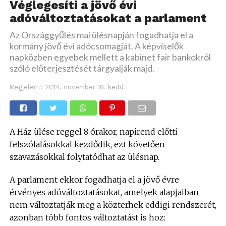
Véglegesíti a jövő évi
adóváltoztatásokat a parlament
Az Országgyűlés mai ülésnapján fogadhatja el a
kormány jövő évi adócsomagját. A képviselők
napközben egyebek mellett a kabinet fair bankokról
szóló előterjesztését tárgyalják majd.
Megjelent:
2014. november 18. kedd
A Ház ülése reggel 8 órakor, napirend előtti
felszólalásokkal kezdődik, ezt követően
szavazásokkal folytatódhat az ülésnap.
A parlament ekkor fogadhatja el a jövő évre
érvényes adóváltoztatásokat, amelyek alapjaiban
nem változtatják meg a közterhek eddigi rendszerét,
azonban több fontos változtatást is hoz: