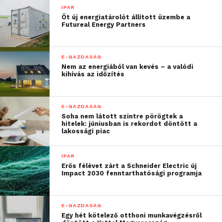
IPAR
Öt új energiatárolót állított üzembe a
Futureal Energy Partners
E-GAZDASÁG
Nem az energiából van kevés – a valódi
kihívás az időzítés
E-GAZDASÁG
Soha nem látott szintre pörögtek a
hitelek: júniusban is rekordot döntött a
lakossági piac
IPAR
Erős félévet zárt a Schneider Electric új
Impact 2030 fenntarthatósági programja
E-GAZDASÁG
Egy hét kötelező otthoni munkavégzésről