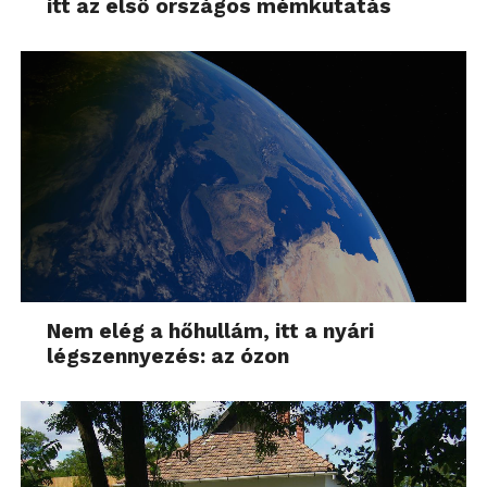
itt az első országos mémkutatás
Nem elég a hőhullám, itt a nyári
légszennyezés: az ózon