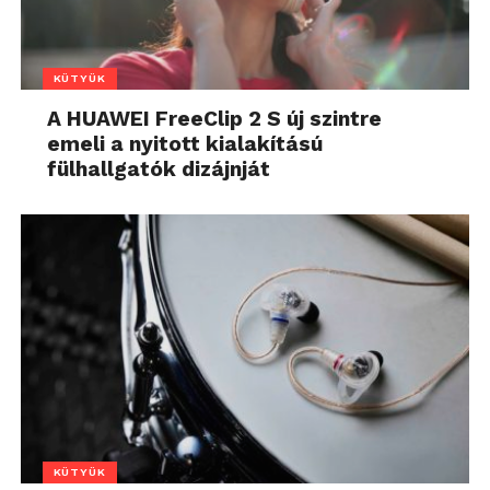
KÜTYÜK
A HUAWEI FreeClip 2 S új szintre
emeli a nyitott kialakítású
fülhallgatók dizájnját
KÜTYÜK