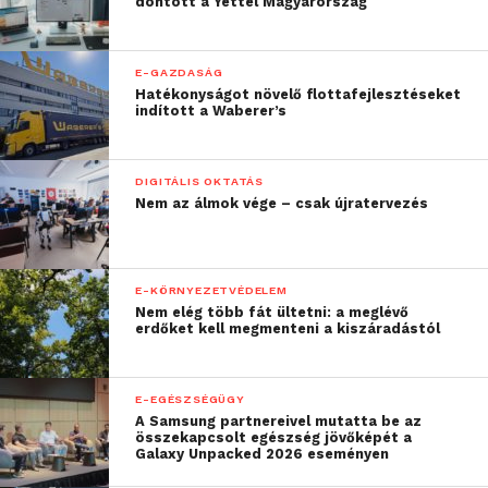
döntött a Yettel Magyarország
E-GAZDASÁG
Hatékonyságot növelő flottafejlesztéseket
indított a Waberer’s
DIGITÁLIS OKTATÁS
Nem az álmok vége – csak újratervezés
E-KÖRNYEZETVÉDELEM
Nem elég több fát ültetni: a meglévő
erdőket kell megmenteni a kiszáradástól
E-EGÉSZSÉGÜGY
A Samsung partnereivel mutatta be az
összekapcsolt egészség jövőképét a
Galaxy Unpacked 2026 eseményen