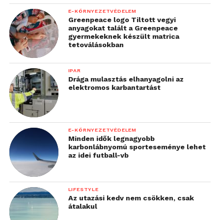
E-KÖRNYEZETVÉDELEM
Greenpeace logo Tiltott vegyi
anyagokat talált a Greenpeace
gyermekeknek készült matrica
tetoválásokban
IPAR
Drága mulasztás elhanyagolni az
elektromos karbantartást
E-KÖRNYEZETVÉDELEM
Minden idők legnagyobb
karbonlábnyomú sporteseménye lehet
az idei futball-vb
LIFESTYLE
Az utazási kedv nem csökken, csak
átalakul