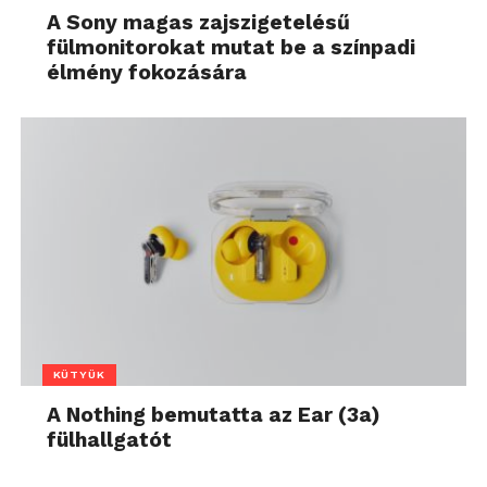
A Sony magas zajszigetelésű
fülmonitorokat mutat be a színpadi
élmény fokozására
KÜTYÜK
A Nothing bemutatta az Ear (3a)
fülhallgatót