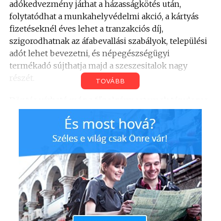
adókedvezmény járhat a házasságkötés után,
folytatódhat a munkahelyvédelmi akció, a kártyás
fizetéseknél éves lehet a tranzakciós díj,
szigorodhatnak az áfabevallási szabályok, települési
adót lehet bevezetni, és népegészségügyi
termékadó sújthatja majd a szeszesitalok nagy
részét.
TOVÁBB
Döntés várható még a főpolgármesternek tényleges
vétójogot biztosító önkormányzatitörvény-
módosításról, valamint arról az igazságügyi
törvénycsomagról is, amelynek alapján miniszteri
biztos kerülhet a végrehajtói kamara mellé.
Módosíthatják továbbá a büntetések végrehajtásáról
szóló törvényt is egyebek mellett azért, hogy a
jövőben különleges kegyelmi eljárás legyen
alkalmazható a tényleges életfogytiglanra ítéltek
esetében.