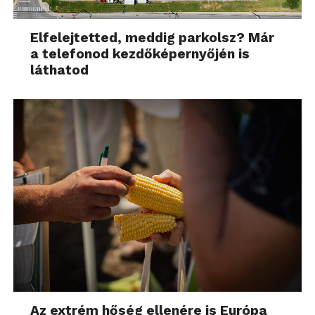
Elfelejtetted, meddig parkolsz? Már
a telefonod kezdőképernyőjén is
láthatod
Az extrém hőség ellenére is Európa