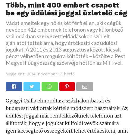
Több, mint 400 embert csapott
be egy üdülési joggal üzletelő cég
Vádat emeltek egy nő és két férfi ellen, akik cégük
nevében 412 embernek telefonon vagy különböző
szállodákban szervezett előadásokon színlelt
ajánlatot tettek arra, hogy értékesítik az üdülési
jogukat. A 2011 és 2013 augusztusa között kicsalt
pénzt vélhetően magukra költötték – közölte a Pest
Megyei Főügyészség szóvivője hétfőn az MTI-vel.
Megjelent:
2014. november 17. hétfő
Gyugyi Csilla elmondta: a százhalombattai és
budapesti vádlottak kétféle módszert használtak. Az
üdülési joggal már rendelkezőknek telefonon azt
állították, hogy e jogukat külföldi vevők számára
igen kecsegtető összegekért lehet értékesíteni, amit