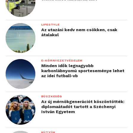
LIFESTYLE
Az utazási kedv nem csökken, csak
átalakul
E-KÖRNYEZETVÉDELEM
Minden idők legnagyobb
karbonlábnyomú sporteseménye lehet
az idei futball-vb
BÜSZKESÉG
Az új mérnökgenerációt köszöntötték:
diplomaátadót tartott a Széchenyi
István Egyetem
KÜTYÜK