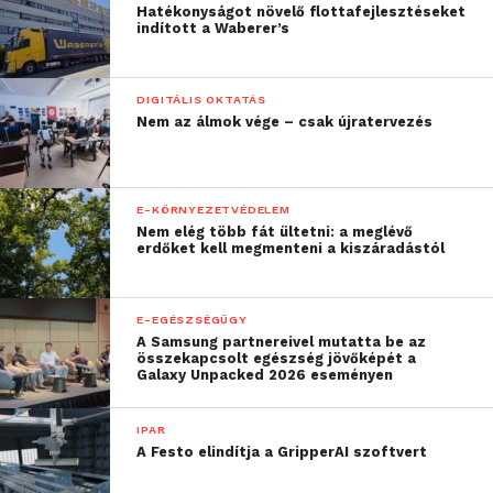
Hatékonyságot növelő flottafejlesztéseket
indított a Waberer’s
DIGITÁLIS OKTATÁS
Nem az álmok vége – csak újratervezés
E-KÖRNYEZETVÉDELEM
Nem elég több fát ültetni: a meglévő
erdőket kell megmenteni a kiszáradástól
E-EGÉSZSÉGÜGY
A Samsung partnereivel mutatta be az
összekapcsolt egészség jövőképét a
Galaxy Unpacked 2026 eseményen
IPAR
A Festo elindítja a GripperAI szoftvert