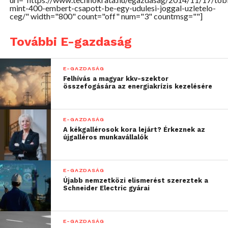
mint-400-embert-csapott-be-egy-udulesi-joggal-uzletelo-
ceg/" width="800" count="off" num="3" countmsg=""]
Forrás: MTI
További E-gazdaság
E-GAZDASÁG
Felhívás a magyar kkv-szektor
összefogására az energiakrízis kezelésére
E-GAZDASÁG
A kékgallérosok kora lejárt? Érkeznek az
újgalléros munkavállalók
E-GAZDASÁG
Újabb nemzetközi elismerést szereztek a
Schneider Electric gyárai
E-GAZDASÁG