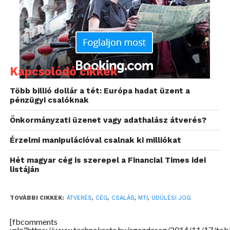
telefonszámokon és e-mail címeken elérhetetlenné
váltak. A pénzéért cserébe senki semmilyen
szolgáltatást sem kapott, az átutalt összegeket senki
sem kapta vissza. A Dunakeszi Járási Ügyészség
üzletszerűen elkövetett csalás miatt emelt vádat a
három ember ellen – tette hozzá Gyugyi Csilla.
Kapcsolódó cikkek
Több billió dollár a tét: Európa hadat üzent a
pénzügyi csalóknak
Önkormányzati üzenet vagy adathalász átverés?
Érzelmi manipulációval csalnak ki milliókat
Hét magyar cég is szerepel a Financial Times idei
listáján
TOVÁBBI CIKKEK:
ÁTVERÉS
,
CÉG
,
CSALÁS
,
MTI
,
ÜDÜLÉSI JOG
[fbcomments
url="https://www.technokrata.hu/egazdasag/2014/11/17/tob