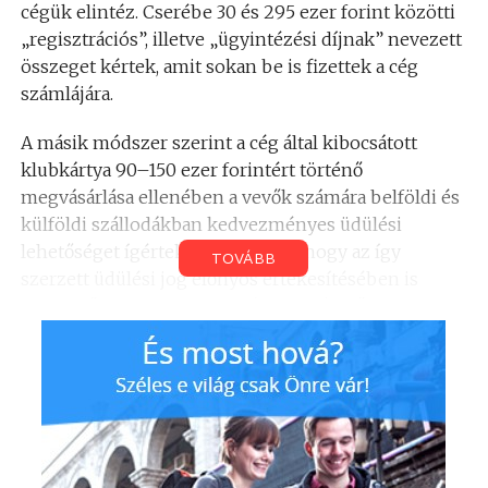
cégük elintéz. Cserébe 30 és 295 ezer forint közötti
„regisztrációs”, illetve „ügyintézési díjnak” nevezett
összeget kértek, amit sokan be is fizettek a cég
számlájára.
A másik módszer szerint a cég által kibocsátott
klubkártya 90–150 ezer forintért történő
megvásárlása ellenében a vevők számára belföldi és
külföldi szállodákban kedvezményes üdülési
lehetőséget ígértek, valamint azt, hogy az így
TOVÁBB
szerzett üdülési jog előnyös értékesítésében is
közreműködnek – magyarázta a szóvivő.
Ajánlatuk „komolyságának” alátámasztására
megbízási, bizományosi szerződéseket is
készítettek, s a befizetendő összegekről előre
számlát állítottak ki. Miután azonban a sértettek a
kért összegeket befizették, a vádlottak a megadott