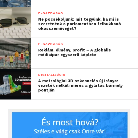
E-GAZDASÁG
Ne pocsékoljunk: mit tegyünk, ha mi is
szeretnénk a parlamentben felbukkanó
okosszemüveget?
E-GAZDASÁG
Reklám, élmény, profit – A globális
médiaipar egyszerű képlete
DIGITALIZÁCIÓ
A metrológiai 3D szkennelés új iránya:
vezeték nélküli mérés a gyártás bármely
pontján