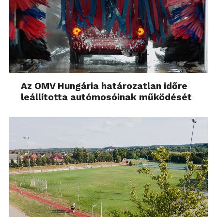
Az OMV Hungária határozatlan időre
leállította autómosóinak működését