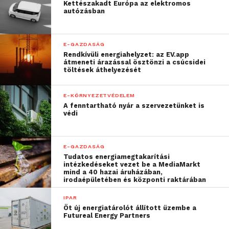
Kettészakadt Európa az elektromos
autózásban
E-GAZDASÁG
Rendkívüli energiahelyzet: az EV.app
átmeneti árazással ösztönzi a csúcsidei
töltések áthelyezését
E-KÖRNYEZETVÉDELEM
A fenntartható nyár a szervezetünket is
védi
E-GAZDASÁG
Tudatos energiamegtakarítási
intézkedéseket vezet be a MediaMarkt
mind a 40 hazai áruházában,
irodaépületében és központi raktárában
IPAR
Öt új energiatárolót állított üzembe a
Futureal Energy Partners