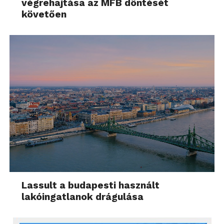
végrehajtása az MFB döntését
követően
Lassult a budapesti használt
lakóingatlanok drágulása