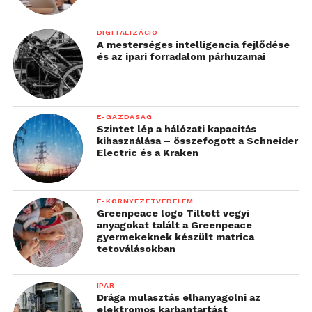
DIGITALIZÁCIÓ
A mesterséges intelligencia fejlődése
és az ipari forradalom párhuzamai
E-GAZDASÁG
Szintet lép a hálózati kapacitás
kihasználása – összefogott a Schneider
Electric és a Kraken
E-KÖRNYEZETVÉDELEM
Greenpeace logo Tiltott vegyi
anyagokat talált a Greenpeace
gyermekeknek készült matrica
tetoválásokban
IPAR
Drága mulasztás elhanyagolni az
elektromos karbantartást