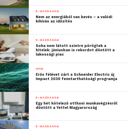
E-GAZDASÁG
Nem az energiából van kevés – a valódi
kihívás az időzítés
E-GAZDASÁG
Soha nem látott szintre pörögtek a
hitelek: júniusban is rekordot döntött a
lakossági piac
IPAR
Erős félévet zárt a Schneider Electric új
Impact 2030 fenntarthatósági programja
E-GAZDASÁG
Egy hét kötelező otthoni munkavégzésről
döntött a Yettel Magyarország
E-GAZDASÁG