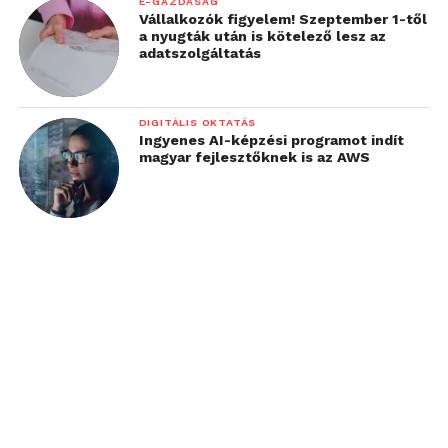
E-GAZDASÁG
Vállalkozók figyelem! Szeptember 1-től
a nyugták után is kötelező lesz az
adatszolgáltatás
DIGITÁLIS OKTATÁS
Ingyenes AI-képzési programot indít
magyar fejlesztőknek is az AWS