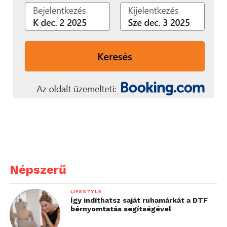
Népszerű
LIFESTYLE
Így indíthatsz saját ruhamárkát a DTF
bérnyomtatás segítségével