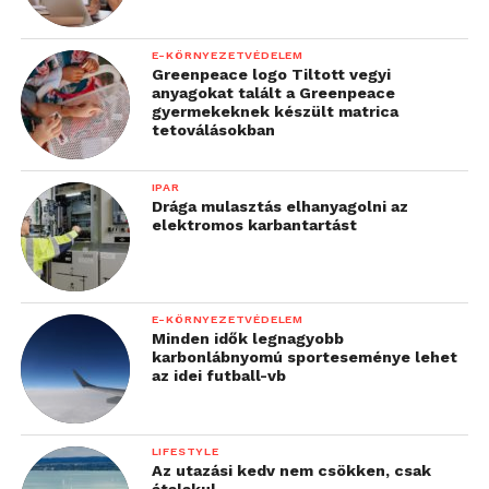
E-KÖRNYEZETVÉDELEM
Greenpeace logo Tiltott vegyi
anyagokat talált a Greenpeace
gyermekeknek készült matrica
tetoválásokban
IPAR
Drága mulasztás elhanyagolni az
elektromos karbantartást
E-KÖRNYEZETVÉDELEM
Minden idők legnagyobb
karbonlábnyomú sporteseménye lehet
az idei futball-vb
LIFESTYLE
Az utazási kedv nem csökken, csak