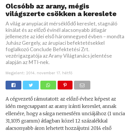
Olcsóbb az arany, mégis
világszerte csökken a kereslete
A világ aranypiacát mérséklődő kereslet, stagnáló
kínálat és az előző évinél alacsonyabb átlagár
jellemezte az idei első háromnegyed évben – mondta
Juhász Gergely, az árupiaci befektetésekkel
foglalkozó Conclude Befektetési Zrt.
vezérigazgatója az Arany Világtanács jelentése
alapján az MTI-nek.
Megjelent:
2014. november 17. hétfő
A cégvezető rámutatott: az előző évhez képest az
idén megcsappant az arany iránti kereslet, annak
ellenére, hogy a sárga nemesfém unciájához (1 uncia
31,1035 gramm) átlagban közel 12 százalékkal
alacsonyabb áron lehetett hozzájutni 2014 első