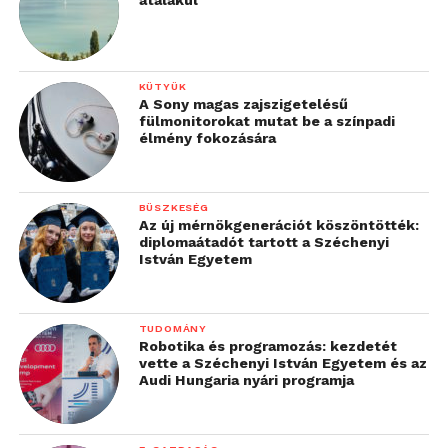
átalakul
KÜTYÜK
A Sony magas zajszigetelésű
fülmonitorokat mutat be a színpadi
élmény fokozására
BÜSZKESÉG
Az új mérnökgenerációt köszöntötték:
diplomaátadót tartott a Széchenyi
István Egyetem
TUDOMÁNY
Robotika és programozás: kezdetét
vette a Széchenyi István Egyetem és az
Audi Hungaria nyári programja