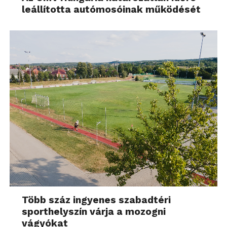
leállította autómosóinak működését
Több száz ingyenes szabadtéri
sporthelyszín várja a mozogni
vágyókat