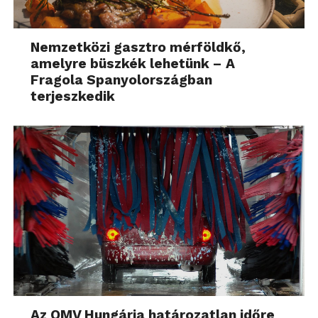
Nemzetközi gasztro mérföldkő,
amelyre büszkék lehetünk – A
Fragola Spanyolországban
terjeszkedik
Az OMV Hungária határozatlan időre