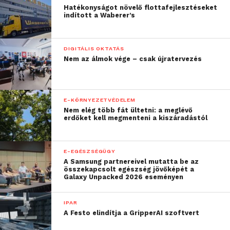
Hatékonyságot növelő flottafejlesztéseket
indított a Waberer’s
DIGITÁLIS OKTATÁS
Nem az álmok vége – csak újratervezés
E-KÖRNYEZETVÉDELEM
Nem elég több fát ültetni: a meglévő
erdőket kell megmenteni a kiszáradástól
E-EGÉSZSÉGÜGY
A Samsung partnereivel mutatta be az
összekapcsolt egészség jövőképét a
Galaxy Unpacked 2026 eseményen
IPAR
A Festo elindítja a GripperAI szoftvert