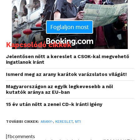
Kapcsolódó cikkek
Jelentősen nőtt a kereslet a CSOK-kal megvehető
Továbbra is ékszerekből fogyott a legtöbb,
ingatlanok iránt
összességében közel 1616 tonna, elsősorban
Ismerd meg az arany karátok varázslatos világát!
Kínának és Indiának köszönhetően. Ezeket az
országokat messze lemaradva követik az Egyesült
Magyarországon az egyik legkevesebb a női
Államok és a közel-keleti országok, valamint
kutatók aránya az EU-ban
Olaszország és az Egyesült Királyság, amelyeknek az
15 év után nőtt a zenei CD-k iránti igény
aranyékszer-forgalmát az Arany Világtanács
Európából egyedüliként tartotta mérhetőnek.
TOVÁBBI CIKKEK:
ARANY-
,
KERESLET
,
MTI
Az ipar, mindenekelőtt a technológiai szektor 4,5
[fbcomments
százalékkal kevesebb, 296,5 tonna aranyat használt