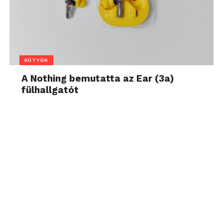
KÜTYÜK
A Nothing bemutatta az Ear (3a)
fülhallgatót