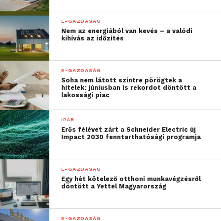
E-GAZDASÁG
Nem az energiából van kevés – a valódi
kihívás az időzítés
E-GAZDASÁG
Soha nem látott szintre pörögtek a
hitelek: júniusban is rekordot döntött a
lakossági piac
IPAR
Erős félévet zárt a Schneider Electric új
Impact 2030 fenntarthatósági programja
E-GAZDASÁG
Egy hét kötelező otthoni munkavégzésről
döntött a Yettel Magyarország
E-GAZDASÁG