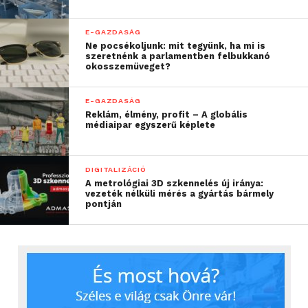
E-GAZDASÁG
Ne pocsékoljunk: mit tegyünk, ha mi is
szeretnénk a parlamentben felbukkanó
okosszemüveget?
E-GAZDASÁG
Reklám, élmény, profit – A globális
médiaipar egyszerű képlete
DIGITALIZÁCIÓ
A metrológiai 3D szkennelés új iránya:
vezeték nélküli mérés a gyártás bármely
pontján