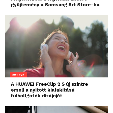
gyűjtemény a Samsung Art Store-ba
KÜTYÜK
A HUAWEI FreeClip 2 S új szintre
emeli a nyitott kialakítású
fülhallgatók dizájnját