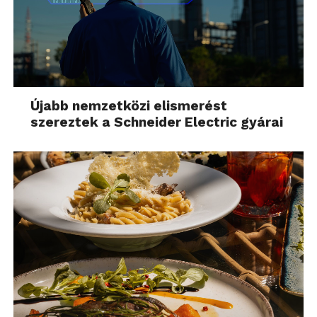
Újabb nemzetközi elismerést
szereztek a Schneider Electric gyárai