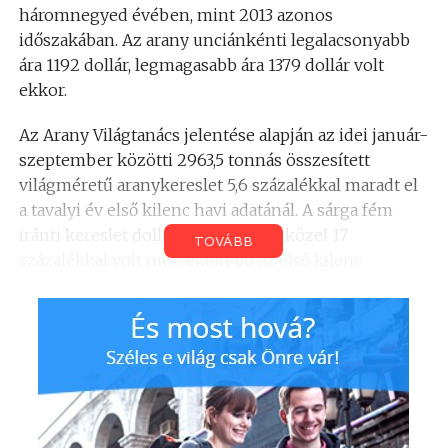
háromnegyed évében, mint 2013 azonos
időszakában. Az arany unciánkénti legalacsonyabb
ára 1192 dollár, legmagasabb ára 1379 dollár volt
ekkor.
Az Arany Világtanács jelentése alapján az idei január-
szeptember közötti 2963,5 tonnás összesített
világméretű aranykereslet 5,6 százalékkal maradt el
a tavalyi év első kilenc havi adatánál. A sárga fém
iránti kereslet dollárban kifejezve közel 17
TOVÁBB
százalékkal volt mérsékeltebb az első kilenc
hónapban.