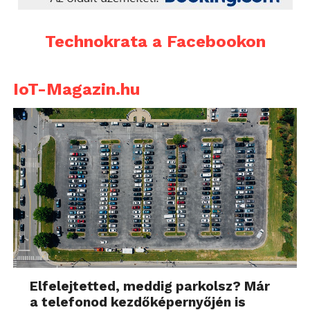
Technokrata a Facebookon
IoT-Magazin.hu
Elfelejtetted, meddig parkolsz? Már
a telefonod kezdőképernyőjén is