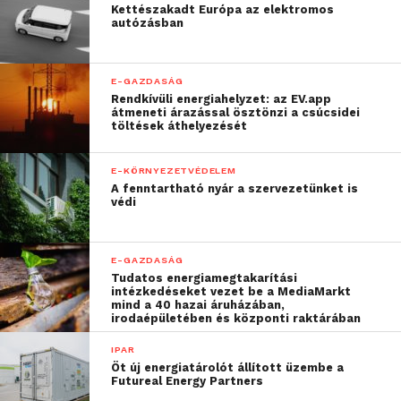
mindössze 0,27 százaléka.
Kettészakadt Európa az elektromos
autózásban
A zuhanó kereslettel szemben az arany globális
kínálata gyakorlatilag stagnált, a 2014 első
E-GAZDASÁG
háromnegyed évi 3147,4 tonnás összmennyiség alig
Rendkívüli energiahelyzet: az EV.app
haladta meg a tavalyi év azonos időszakának 3144,9
átmeneti árazással ösztönzi a csúcsidei
töltések áthelyezését
tonnáját.
E-KÖRNYEZETVÉDELEM
Míg azonban az aranybányák 2340 tonnás idei
A fenntartható nyár a szervezetünket is
össztermelése 6,5 százalékkal volt nagyobb az előző
védi
év január-szeptemberi mennyiségénél, addig az
arany újrahasznosítása egy év alatt közel 15
E-GAZDASÁG
százalékkal, 807 tonnára esett, ami 2007 óta nem
Tudatos energiamegtakarítási
látott alacsony szint. Ez egyrészt a csökkenő
intézkedéseket vezet be a MediaMarkt
mind a 40 hazai áruházában,
árfolyam miatt, másrészt pedig azért következett be,
irodaépületében és központi raktárában
mert egyre kevesebb az eladásra kínált törtarany –
IPAR
vélte Juhász Gergely.
Öt új energiatárolót állított üzembe a
Futureal Energy Partners
Forrás: MTI