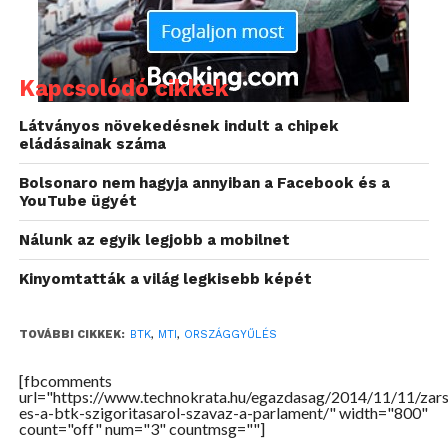
Kapcsolódó cikkek
Látványos növekedésnek indult a chipek
eládásainak száma
Bolsonaro nem hagyja annyiban a Facebook és a
YouTube ügyét
Nálunk az egyik legjobb a mobilnet
Kinyomtatták a világ legkisebb képét
Forrás: MTI
TOVÁBBI CIKKEK:
BTK
,
MTI
,
ORSZÁGGYŰLÉS
[fbcomments
url="https://www.technokrata.hu/egazdasag/2014/11/11/zar
es-a-btk-szigoritasarol-szavaz-a-parlament/" width="800"
count="off" num="3" countmsg=""]