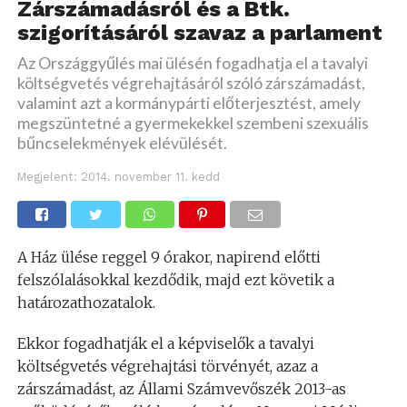
Zárszámadásról és a Btk.
szigorításáról szavaz a parlament
Az Országgyűlés mai ülésén fogadhatja el a tavalyi
költségvetés végrehajtásáról szóló zárszámadást,
valamint azt a kormánypárti előterjesztést, amely
megszüntetné a gyermekekkel szembeni szexuális
bűncselekmények elévülését.
Megjelent:
2014. november 11. kedd
A Ház ülése reggel 9 órakor, napirend előtti
felszólalásokkal kezdődik, majd ezt követik a
határozathozatalok.
Ekkor fogadhatják el a képviselők a tavalyi
költségvetés végrehajtási törvényét, azaz a
zárszámadást, az Állami Számvevőszék 2013-as