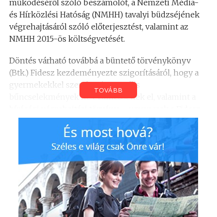
működéséről szóló beszámolót, a Nemzeti Média-
és Hírközlési Hatóság (NMHH) tavalyi büdzséjének
végrehajtásáról szóló előterjesztést, valamint az
NMHH 2015-ös költségvetését.
Döntés várható továbbá a büntető törvénykönyv
(Btk.) Fidesz kezdeményezte szigorításáról, hogy a
gyermekekkel szembeni szexuális
TOVÁBB
bűncselekmények ne évülhessenek el, valamint a
bírósági végrehajtási törvény – ugyancsak a Fidesz
által javasolt – módosításáról.
A szavazások után az Országgyűlés megvitatja az
egységes elektronikuskártya-kibocsátási
keretrendszerről szóló törvényjavaslatot, továbbá
jogállási törvények, valamint a bányászatra
vonatkozó jogszabály módosítását, majd az új
biztosítási törvény javaslatát.