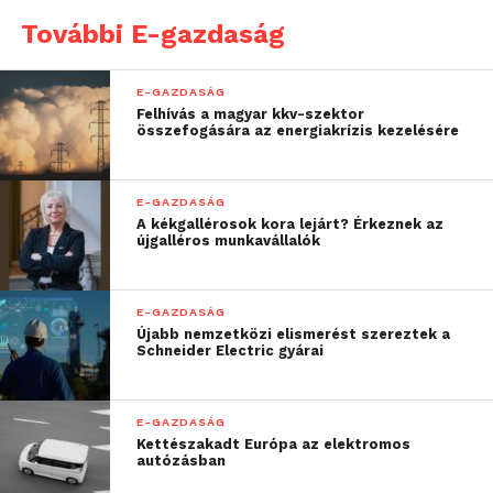
További E-gazdaság
E-GAZDASÁG
Felhívás a magyar kkv-szektor
összefogására az energiakrízis kezelésére
E-GAZDASÁG
A kékgallérosok kora lejárt? Érkeznek az
újgalléros munkavállalók
E-GAZDASÁG
Újabb nemzetközi elismerést szereztek a
Schneider Electric gyárai
E-GAZDASÁG
Kettészakadt Európa az elektromos
autózásban