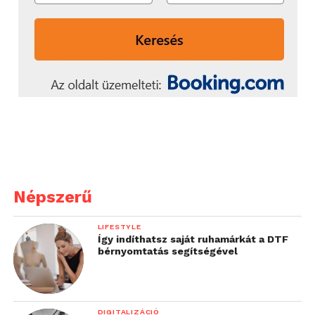
Népszerű
LIFESTYLE
Így indíthatsz saját ruhamárkát a DTF
bérnyomtatás segítségével
DIGITALIZÁCIÓ