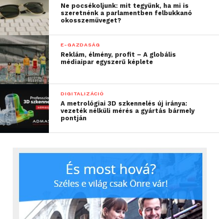
Ne pocsékoljunk: mit tegyünk, ha mi is
szeretnénk a parlamentben felbukkanó
okosszemüveget?
E-GAZDASÁG
Reklám, élmény, profit – A globális
médiaipar egyszerű képlete
DIGITALIZÁCIÓ
A metrológiai 3D szkennelés új iránya:
vezeték nélküli mérés a gyártás bármely
pontján