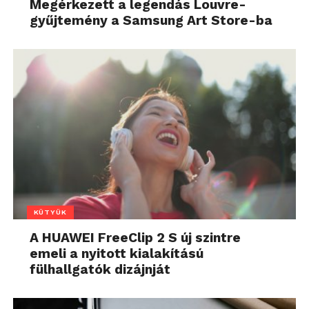
Megérkezett a legendás Louvre-
gyűjtemény a Samsung Art Store-ba
KÜTYÜK
A HUAWEI FreeClip 2 S új szintre
emeli a nyitott kialakítású
fülhallgatók dizájnját