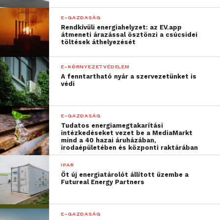
E-GAZDASÁG
Rendkívüli energiahelyzet: az EV.app
átmeneti árazással ösztönzi a csúcsidei
töltések áthelyezését
E-KÖRNYEZETVÉDELEM
A fenntartható nyár a szervezetünket is
védi
E-GAZDASÁG
Tudatos energiamegtakarítási
intézkedéseket vezet be a MediaMarkt
mind a 40 hazai áruházában,
irodaépületében és központi raktárában
IPAR
Öt új energiatárolót állított üzembe a
Futureal Energy Partners
E-GAZDASÁG