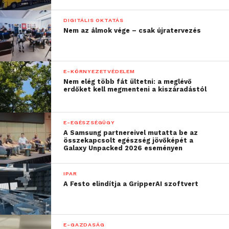
DIGITÁLIS OKTATÁS
Nem az álmok vége – csak újratervezés
E-KÖRNYEZETVÉDELEM
Nem elég több fát ültetni: a meglévő
erdőket kell megmenteni a kiszáradástól
E-EGÉSZSÉGÜGY
A Samsung partnereivel mutatta be az
összekapcsolt egészség jövőképét a
Galaxy Unpacked 2026 eseményen
IPAR
A Festo elindítja a GripperAI szoftvert
E-GAZDASÁG