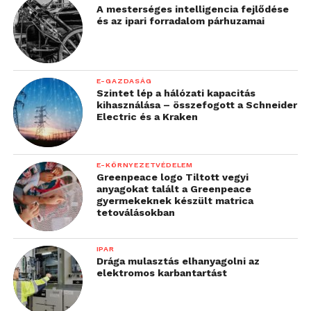
A mesterséges intelligencia fejlődése
és az ipari forradalom párhuzamai
E-GAZDASÁG
Szintet lép a hálózati kapacitás
kihasználása – összefogott a Schneider
Electric és a Kraken
E-KÖRNYEZETVÉDELEM
Greenpeace logo Tiltott vegyi
anyagokat talált a Greenpeace
gyermekeknek készült matrica
tetoválásokban
IPAR
Drága mulasztás elhanyagolni az
elektromos karbantartást