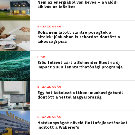
Nem az energiából van kevés – a valódi
kihívás az időzítés
E-GAZDASÁG
Soha nem látott szintre pörögtek a
hitelek: júniusban is rekordot döntött a
lakossági piac
IPAR
Erős félévet zárt a Schneider Electric új
Impact 2030 fenntarthatósági programja
E-GAZDASÁG
Egy hét kötelező otthoni munkavégzésről
döntött a Yettel Magyarország
E-GAZDASÁG
Hatékonyságot növelő flottafejlesztéseket
indított a Waberer’s