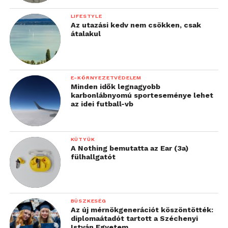
LIFESTYLE
Az utazási kedv nem csökken, csak
átalakul
E-KÖRNYEZETVÉDELEM
Minden idők legnagyobb
karbonlábnyomú sporteseménye lehet
az idei futball-vb
KÜTYÜK
A Nothing bemutatta az Ear (3a)
fülhallgatót
BÜSZKESÉG
Az új mérnökgenerációt köszöntötték:
diplomaátadót tartott a Széchenyi
István Egyetem