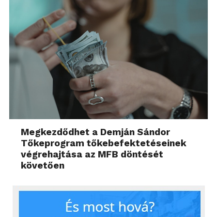
Megkezdődhet a Demján Sándor
Tőkeprogram tőkebefektetéseinek
végrehajtása az MFB döntését
követően