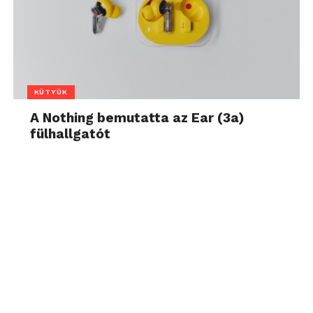
KÜTYÜK
A Nothing bemutatta az Ear (3a)
fülhallgatót