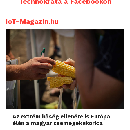
Technokrata a Facebookon
IoT-Magazin.hu
Az extrém hőség ellenére is Európa
élén a magyar csemegekukorica