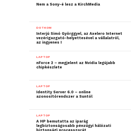
Nem a Sony-é lesz a KirchMedia
DOTKOM
Interjú Simó Györggyel, az Axelero Internet
vezérigazgató-helyettesével a vállalatról,
az ingyenes I
LAPTOP
nForce 2 – megjelent az Nvidia legújabb
chipkészlete
LAPTOP
Identity Server 6.0 – online
azonosítórendszer a Suntól
LAPTOP
A HP bemutatta az iparág
legbiztonságosabb pénzügyi hálózati
biztonsági processzorát