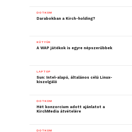
DOTKOM
Darabokban a Kirch-holding?
KÜTYÜK
A WAP játékok is egyre népszerűbbek
LAPTOP
Sun: Intel-alapú, általános célú Linux-
kiszolgáló
DOTKOM
Hét konzorcium adott ajánlatot a
KirchMedia átvételére
DOTKOM