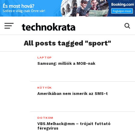
All posts tagged "sport"
LAPTOP
Samsung: milliók a MOB-nak
KÜTYÜK
Amerikában nem ismerik az SMS-t
DOTKOM
VBS.Melhack@mm – trójait futtató
féregvírus