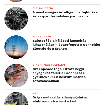
DIGITALIZÁCIÓ
A mesterséges intelligencia fejlődése
és az ipari forradalom párhuzamai
E-GAZDASÁG
Szintet lép a hálózati kapacitás
kihasználása – összefogott a Schneider
Electric és a Kraken
E-KÖRNYEZETVÉDELEM
Greenpeace logo Tiltott vegyi
anyagokat talált a Greenpeace
gyermekeknek készült matrica
tetoválásokban
IPAR
Drága mulasztás elhanyagolni az
elektromos karbantartást