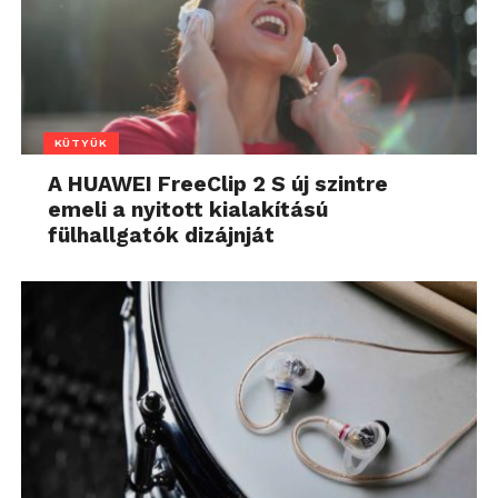
KÜTYÜK
A HUAWEI FreeClip 2 S új szintre
emeli a nyitott kialakítású
fülhallgatók dizájnját