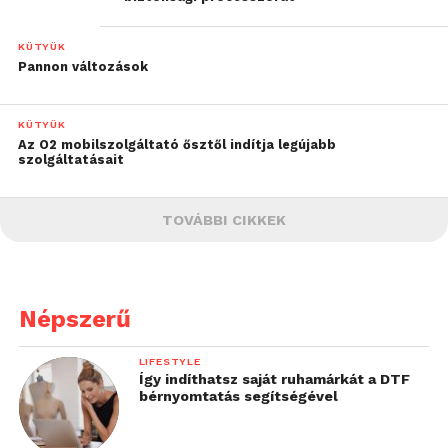
KÜTYÜK
Pannon változások
KÜTYÜK
Az O2 mobilszolgáltató ősztől indítja legújabb
szolgáltatásait
TOVÁBBI CIKKEK
Népszerű
LIFESTYLE
Így indíthatsz saját ruhamárkát a DTF
bérnyomtatás segítségével