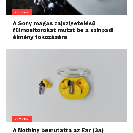
KÜTYÜK
A Sony magas zajszigetelésű
fülmonitorokat mutat be a színpadi
élmény fokozására
KÜTYÜK
A Nothing bemutatta az Ear (3a)