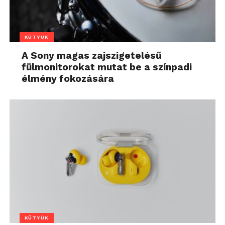
KÜTYÜK
A Sony magas zajszigetelésű
fülmonitorokat mutat be a színpadi
élmény fokozására
KÜTYÜK