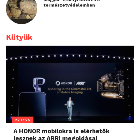
természetvédelemben
Kütyük
KÜTYÜK
A HONOR mobilokra is elérhetők
lesznek az ARRI megoldásai