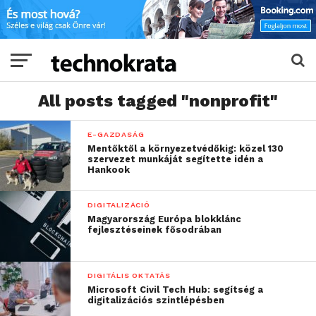
All posts tagged "nonprofit"
E-GAZDASÁG
Mentőktől a környezetvédőkig: közel 130
szervezet munkáját segítette idén a
Hankook
DIGITALIZÁCIÓ
Magyarország Európa blokklánc
fejlesztéseinek fősodrában
DIGITÁLIS OKTATÁS
Microsoft Civil Tech Hub: segítség a
digitalizációs szintlépésben