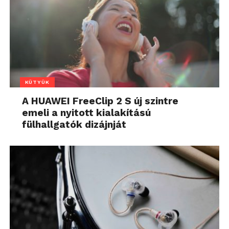
KÜTYÜK
A HUAWEI FreeClip 2 S új szintre
emeli a nyitott kialakítású
fülhallgatók dizájnját