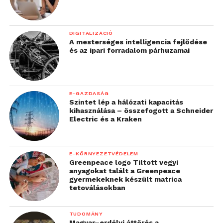
DIGITALIZÁCIÓ
A mesterséges intelligencia fejlődése
és az ipari forradalom párhuzamai
E-GAZDASÁG
Szintet lép a hálózati kapacitás
kihasználása – összefogott a Schneider
Electric és a Kraken
E-KÖRNYEZETVÉDELEM
Greenpeace logo Tiltott vegyi
anyagokat talált a Greenpeace
gyermekeknek készült matrica
tetoválásokban
TUDOMÁNY
Magyar–erdélyi áttörés a