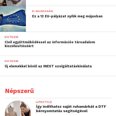
E-GAZDASÁG
Ez a 12 EU-pályázat nyílik meg májusban
DOTKOM
Civil együttműködéssel az információs társadalom
kiszélesítéséért
DOTKOM
Új elemekkel bővül az INEST szolgáltatáskínálata
Népszerű
LIFESTYLE
Így indíthatsz saját ruhamárkát a DTF
bérnyomtatás segítségével