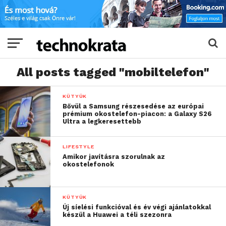
All posts tagged "mobiltelefon"
KÜTYÜK
Bővül a Samsung részesedése az európai
prémium okostelefon-piacon: a Galaxy S26
Ultra a legkeresettebb
LIFESTYLE
Amikor javításra szorulnak az
okostelefonok
KÜTYÜK
Új síelési funkcióval és év végi ajánlatokkal
készül a Huawei a téli szezonra