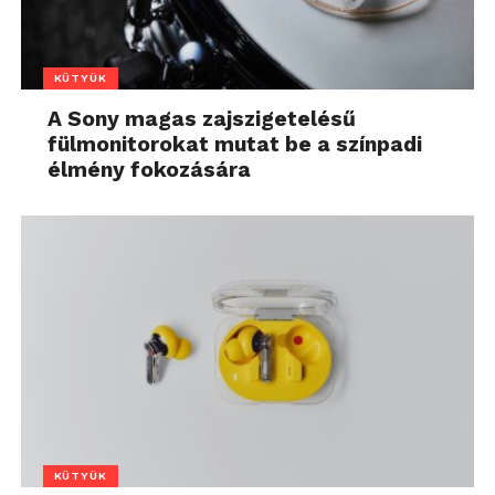
KÜTYÜK
A Sony magas zajszigetelésű
fülmonitorokat mutat be a színpadi
élmény fokozására
KÜTYÜK