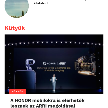
átalakul
Kütyük
KÜTYÜK
A HONOR mobilokra is elérhetők
lesznek az ARRI megoldásai