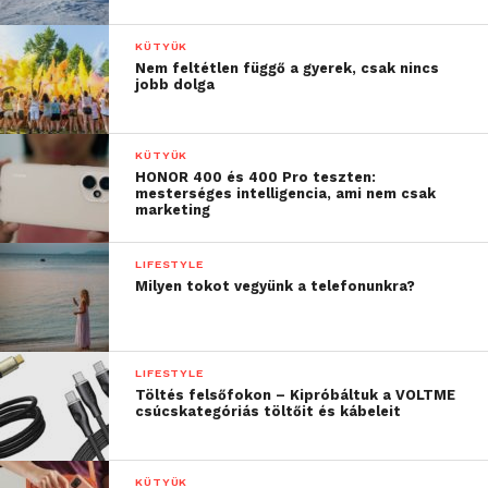
KÜTYÜK
Nem feltétlen függő a gyerek, csak nincs
jobb dolga
KÜTYÜK
HONOR 400 és 400 Pro teszten:
mesterséges intelligencia, ami nem csak
marketing
LIFESTYLE
Milyen tokot vegyünk a telefonunkra?
LIFESTYLE
Töltés felsőfokon – Kipróbáltuk a VOLTME
csúcskategóriás töltőit és kábeleit
KÜTYÜK