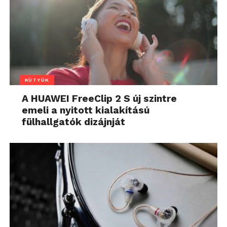
KÜTYÜK
A HUAWEI FreeClip 2 S új szintre
emeli a nyitott kialakítású
fülhallgatók dizájnját