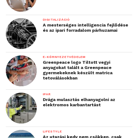
DIGITALIZÁCIÓ
A mesterséges intelligencia fejlődése
és az ipari forradalom párhuzamai
E-KÖRNYEZETVÉDELEM
Greenpeace logo Tiltott vegyi
anyagokat talált a Greenpeace
gyermekeknek készült matrica
tetoválásokban
IPAR
Drága mulasztás elhanyagolni az
elektromos karbantartást
LIFESTYLE
Az utazási kedv nem csökken, csak