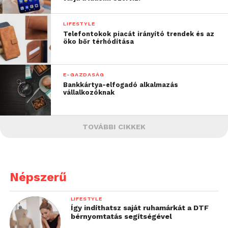
LIFESTYLE
Telefontokok piacát irányító trendek és az
öko bőr térhódítása
E-GAZDASÁG
Bankkártya-elfogadó alkalmazás
vállalkozóknak
TOVÁBBI CIKKEK
Népszerű
LIFESTYLE
Így indíthatsz saját ruhamárkát a DTF
bérnyomtatás segítségével