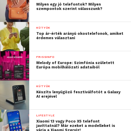
Milyen egy jó telefontok? Milyen
szempontok szerint válasszunk?
KÜTYÜK
Top ár-érték arányú okostelefonok, amiket
érdemes választani
FRISSINFO
Melody of Europe: Szimfónia született
Európa mobilhálózati adataiból
KÜTYÜK
Készíts lenyűgöző fesztiválfotót a Galaxy
AI erejével
LIFESTYLE
Xiaomi 13 vagy Poco X5 telefont
javíttatnál? Már ezeket a modelleket is
várja a Xiaomi Szerviz!