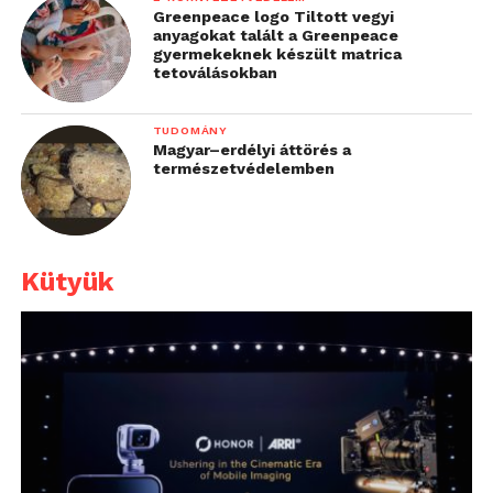
Greenpeace logo Tiltott vegyi
anyagokat talált a Greenpeace
gyermekeknek készült matrica
tetoválásokban
TUDOMÁNY
Magyar–erdélyi áttörés a
természetvédelemben
Kütyük