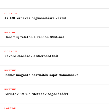
DOTKOM
Az AOL érdekes cégvásárlásra készül
KÜTYÜK
Három új telefon a Pannon GSM-nél
DOTKOM
Rekord eladások a Microsoftnál
KÜTYÜK
.name: magánfelhasználók saját domainneve
KÜTYÜK
Forintok SMS-hirdetések fogadásáért!
LAPTOP