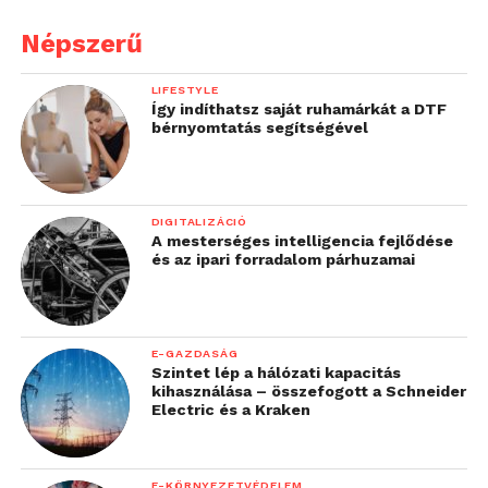
Népszerű
LIFESTYLE
Így indíthatsz saját ruhamárkát a DTF
bérnyomtatás segítségével
DIGITALIZÁCIÓ
A mesterséges intelligencia fejlődése
és az ipari forradalom párhuzamai
E-GAZDASÁG
Szintet lép a hálózati kapacitás
kihasználása – összefogott a Schneider
Electric és a Kraken
E-KÖRNYEZETVÉDELEM