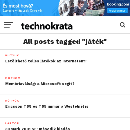
All posts tagged "játék"
KÜTYÜK
Letölthető teljes játékok az Interneten?!
DOTKOM
Memóriaválság: a Microsoft segít?
KÜTYÜK
Ericsson T68 és T65 immár a Westelnél is
LAPTOP
3DMark 2001 SE: második kiadás