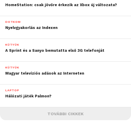
HomeStation: csak jövőre érkezik az Xbox új változata?
DOTKOM
Nyelvgyakorlás az Indexen
KÜTYÜK
A Sprint és a Sanyo bemutatta első 3G telefonját
KÜTYÜK
Magyar televíziós adások az Interneten
LAPTOP
Hálózati játék Palmon?
TOVÁBBI CIKKEK