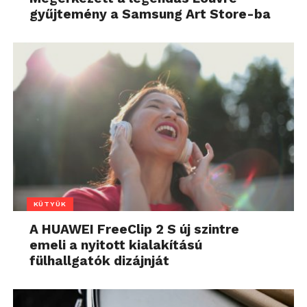
gyűjtemény a Samsung Art Store-ba
KÜTYÜK
A HUAWEI FreeClip 2 S új szintre
emeli a nyitott kialakítású
fülhallgatók dizájnját