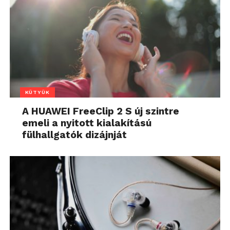
KÜTYÜK
A HUAWEI FreeClip 2 S új szintre
emeli a nyitott kialakítású
fülhallgatók dizájnját