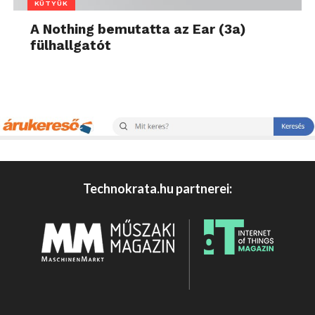
KÜTYÜK
A Nothing bemutatta az Ear (3a)
fülhallgatót
Technokrata.hu partnerei: