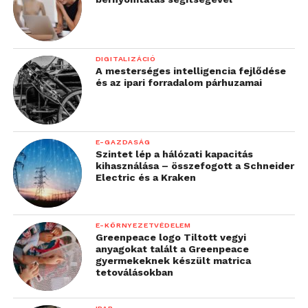
DIGITALIZÁCIÓ
A mesterséges intelligencia fejlődése
és az ipari forradalom párhuzamai
E-GAZDASÁG
Szintet lép a hálózati kapacitás
kihasználása – összefogott a Schneider
Electric és a Kraken
E-KÖRNYEZETVÉDELEM
Greenpeace logo Tiltott vegyi
anyagokat talált a Greenpeace
gyermekeknek készült matrica
tetoválásokban