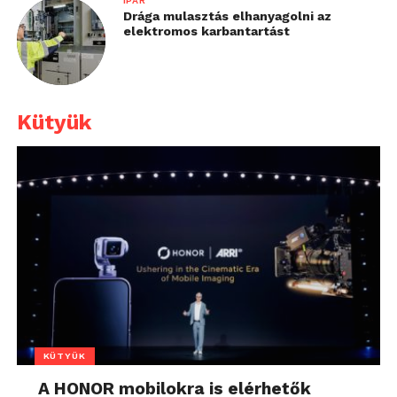
IPAR
Drága mulasztás elhanyagolni az
elektromos karbantartást
Kütyük
KÜTYÜK
A HONOR mobilokra is elérhetők