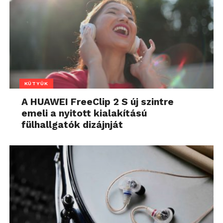
KÜTYÜK
A HUAWEI FreeClip 2 S új szintre
emeli a nyitott kialakítású
fülhallgatók dizájnját