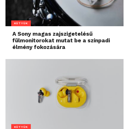
KÜTYÜK
A Sony magas zajszigetelésű
fülmonitorokat mutat be a színpadi
élmény fokozására
KÜTYÜK