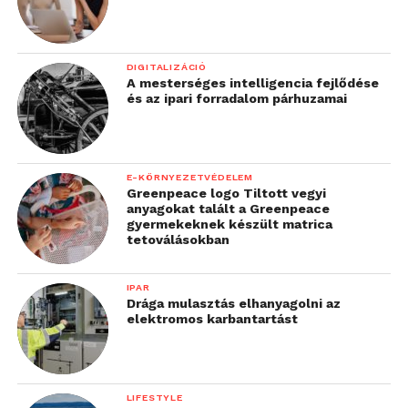
DIGITALIZÁCIÓ
A mesterséges intelligencia fejlődése
és az ipari forradalom párhuzamai
E-KÖRNYEZETVÉDELEM
Greenpeace logo Tiltott vegyi
anyagokat talált a Greenpeace
gyermekeknek készült matrica
tetoválásokban
IPAR
Drága mulasztás elhanyagolni az
elektromos karbantartást
LIFESTYLE