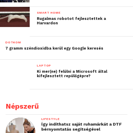
SMART HOME
Rugalmas robotot fejlesztettek a
Harvardon
DOTKOM
7 gramm széndioxidba kerül egy Google keresés
LAPTOP
Ki mer(ne) felülni a Microsoft által
kifejlesztett repülőgépre?
Népszerű
LIFESTYLE
Így indíthatsz saját ruhamárkát a DTF
bérnyomtatás segítségével