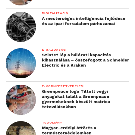
DIGITALIZÁCIÓ
A mesterséges intelligencia fejlődése
és az ipari forradalom párhuzamai
E-GAZDASÁG
Szintet lép a hálózati kapacitás
kihasználása – összefogott a Schneider
Electric és a Kraken
E-KÖRNYEZETVÉDELEM
Greenpeace logo Tiltott vegyi
anyagokat talált a Greenpeace
gyermekeknek készült matrica
tetoválásokban
TUDOMÁNY
Magyar–erdélyi áttörés a
természetvédelemben