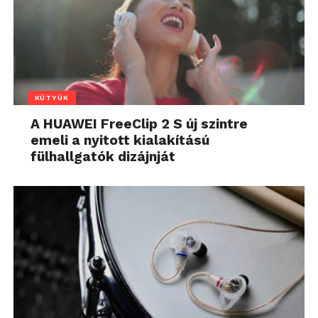
KÜTYÜK
A HUAWEI FreeClip 2 S új szintre
emeli a nyitott kialakítású
fülhallgatók dizájnját