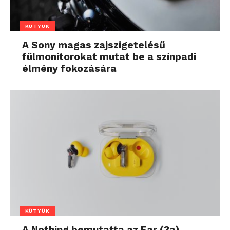
KÜTYÜK
A Sony magas zajszigetelésű
fülmonitorokat mutat be a színpadi
élmény fokozására
KÜTYÜK
A Nothing bemutatta az Ear (3a)