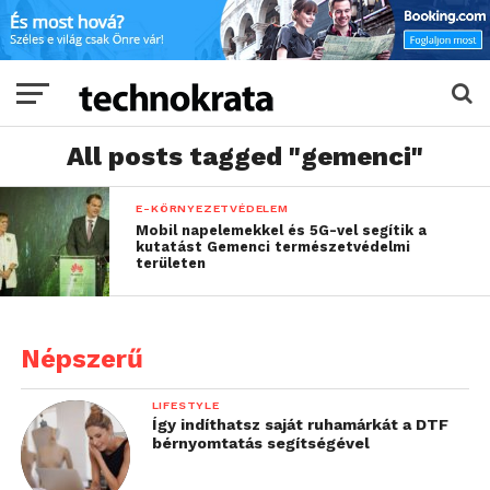
All posts tagged "gemenci"
E-KÖRNYEZETVÉDELEM
Mobil napelemekkel és 5G-vel segítik a
kutatást Gemenci természetvédelmi
területen
Népszerű
LIFESTYLE
Így indíthatsz saját ruhamárkát a DTF
bérnyomtatás segítségével