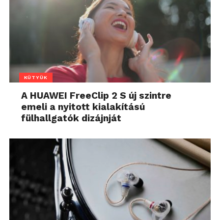
KÜTYÜK
A HUAWEI FreeClip 2 S új szintre
emeli a nyitott kialakítású
fülhallgatók dizájnját