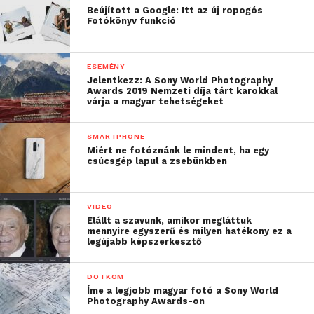
Beújított a Google: Itt az új ropogós
Fotókönyv funkció
ESEMÉNY
Jelentkezz: A Sony World Photography
Awards 2019 Nemzeti díja tárt karokkal
várja a magyar tehetségeket
SMARTPHONE
Miért ne fotóznánk le mindent, ha egy
csúcsgép lapul a zsebünkben
VIDEÓ
Elállt a szavunk, amikor megláttuk
mennyire egyszerű és milyen hatékony ez a
legújabb képszerkesztő
DOTKOM
Íme a legjobb magyar fotó a Sony World
Photography Awards-on