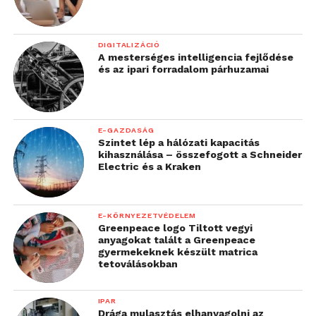
DIGITALIZÁCIÓ
A mesterséges intelligencia fejlődése
és az ipari forradalom párhuzamai
E-GAZDASÁG
Szintet lép a hálózati kapacitás
kihasználása – összefogott a Schneider
Electric és a Kraken
E-KÖRNYEZETVÉDELEM
Greenpeace logo Tiltott vegyi
anyagokat talált a Greenpeace
gyermekeknek készült matrica
tetoválásokban
IPAR
Drága mulasztás elhanyagolni az