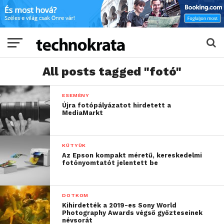
All posts tagged "fotó"
ESEMÉNY
Újra fotópályázatot hirdetett a
MediaMarkt
KÜTYÜK
Az Epson kompakt méretű, kereskedelmi
fotónyomtatót jelentett be
DOTKOM
Kihirdették a 2019-es Sony World
Photography Awards végső győzteseinek
névsorát