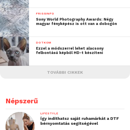
FRISSINFO
Sony World Photography Awards: Négy
magyar fényképész is ott van a dobogón
DOTKOM
Ezzel a módszerrel lehet alacsony
felbontású képből HD-t készíteni
TOVÁBBI CIKKEK
Népszerű
LIFESTYLE
Így indíthatsz saját ruhamárkát a DTF
bérnyomtatás segítségével