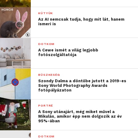
KÜTYÜK
Az AI nemcsak tudja, hogy mit lát, hanem
ismeri is
DOTKOM
A Cewe ismét a világ legjobb
fotószolgáltatója
BÜSZKESÉG
Szondy Dalma a döntőbe jutott a 2019-es
Sony World Photography Awards
fotópályázaton
PORTRÉ
A Sony utánajárt, még miket művel a
Mikulás, amikor épp nem dolgozik az év
95%-ában
DOTKOM