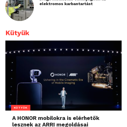
elektromos karbantartást
Kütyük
KÜTYÜK
A HONOR mobilokra is elérhetők
lesznek az ARRI megoldásai