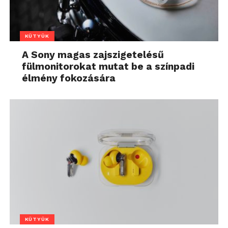
KÜTYÜK
A Sony magas zajszigetelésű
fülmonitorokat mutat be a színpadi
élmény fokozására
KÜTYÜK